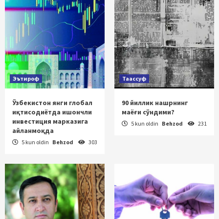
Эътироф
Таассуф
Ўзбекистон янги глобал
90 йиллик нашрнинг
иқтисодиётда ишончли
маёғи сўндими?
инвестиция марказига
5 kun oldin
Behzod
231
айланмоқда
5 kun oldin
Behzod
303