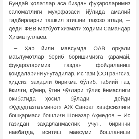
Бундай ҳолатлар эса биздан фуқароларимиз
саломатлиги муҳофазаси йўлида амалий
тадбирларни ташкил этишни тақозо этади, —
деди ФВВ Матбуот хизмати ходими Самандар
Ҳикматуллаев.
— Ҳар йили мавсумда ОАВ орқали
маълумотлар бериб боришимизга қарамай,
фуқароларимиз газдан фойдаланиш
қоидаларини унутадилар. Ис гази (СО) рангсиз,
ҳидсиз, заҳарли бирикма бўлиб, табиий газ,
ёқилғи, кўмир, ўтин чўғлари тўлиқ ёнмаслиги
оқибатида ҳосил бўлади, — дейди
«Ҳудудгазтаъминот» АЖ Саноат хавфсизлиги
бошқармаси бошлиғи Шоназар Аҳмедов. — Ис
газидан заҳарланмаслик учун, биринчи
навбатда, иситиш мавсуми бошланиши