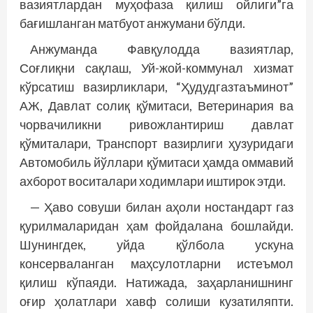
вазиятлардан муҳофаза қилиш ойлиги”га
бағишланган матбуот анжумани бўлди.
Анжуманда Фавқулодда вазиятлар,
Соғлиқни сақлаш, Уй-жой-коммунал хизмат
кўрсатиш вазирликлари, “Ҳудудгазтаъминот”
АЖ, Давлат солиқ қўмитаси, Ветеринария ва
чорвачиликни ривожлантириш давлат
қўмиталари, Транспорт вазирлиги ҳузуридаги
Автомобиль йўллари қўмитаси ҳамда оммавий
ахборот воситалари ходимлари иштирок этди.
— Ҳаво совуши билан аҳоли ностандарт газ
қурилмаларидан ҳам фойдалана бошлайди.
Шунингдек, уйда қўлбола ускуна
консерваланган маҳсулотларни истеъмол
қилиш кўпаяди. Натижада, заҳарланишнинг
оғир ҳолатлари хавф солиши кузатиляпти.