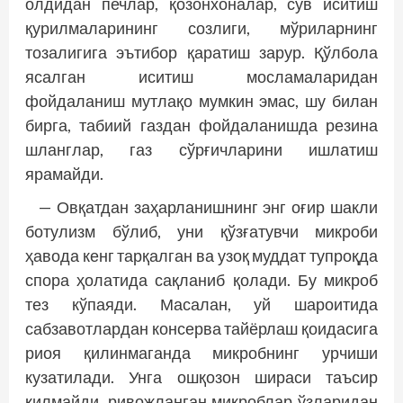
олдидан печлар, қозонхоналар, сув иситиш
қурилмаларининг созлиги, мўриларнинг
тозалигига эътибор қаратиш зарур. Қўлбола
ясалган иситиш мосламаларидан
фойдаланиш мутлақо мумкин эмас, шу билан
бирга, табиий газдан фойдаланишда резина
шланглар, газ сўрғичларини ишлатиш
ярамайди.
— Овқатдан заҳарланишнинг энг оғир шакли
ботулизм бўлиб, уни қўзғатувчи микроби
ҳавода кенг тарқалган ва узоқ муддат тупроқда
спора ҳолатида сақланиб қолади. Бу микроб
тез кўпаяди. Масалан, уй шароитида
сабзавотлардан консерва тайёрлаш қоидасига
риоя қилинмаганда микробнинг урчиши
кузатилади. Унга ошқозон шираси таъсир
қилмайди, ривожланган микроблар ўзларидан