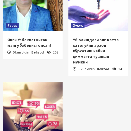
Ғурур
Ҳуқуқ
Янги Ўзбекистонсан –
Уй олишдаги энг катта
мангу Ўзбекистонсан!
хато: уйни арзон
кўрсатиш кейин
5 kun oldin
Behzod
208
қимматга тушиши
мумкин
5 kun oldin
Behzod
241