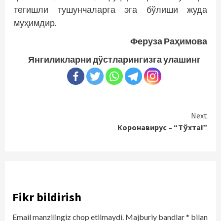
тегишли тушунчаларга эга бўлиши жуда
муҳимдир.
Феруза Раҳимова
Янгиликларни дўстларингизга улашинг
Continue
Next
Коронавирус – “Тўхта!”
Reading
Fikr bildirish
Email manzilingiz chop etilmaydi.
Majburiy bandlar
*
bilan