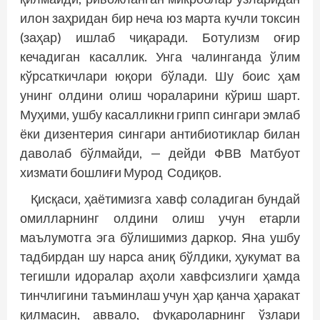
илон заҳридан бир неча юз марта кучли токсин
(заҳар) ишлаб чиқаради. Ботулизм оғир
кечадиган касаллик. Унга чалинганда ўлим
кўрсаткичлари юқори бўлади. Шу боис ҳам
унинг олдини олиш чораларини кўриш шарт.
Муҳими, ушбу касалликни грипп сингари эмлаб
ёки дизентерия сингари антибиотиклар билан
даволаб бўлмайди, — дейди ФВВ Матбуот
хизмати бошлиғи Мурод Содиқов.
Қисқаси, ҳаётимизга хавф соладиган бундай
омилларнинг олдини олиш учун етарли
маълумотга эга бўлишимиз даркор. Яна ушбу
тадбирдан шу нарса аниқ бўлдики, ҳукумат ва
тегишли идоралар аҳоли хавфсизлиги ҳамда
тинчлигини таъминлаш учун ҳар қанча ҳаракат
қилмасин, аввало, фуқароларнинг ўзлари