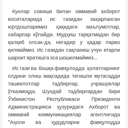
Кунлар совиши билан оммавий ахборот
воситаларида ис газидан заҳарланган
юртдошларимиз ҳақидаги маълумотлар,
хабарлар кўпайди. Мудҳиш тарқатмадан бир
қалқиб олсак-да, негадир у қадар парво
қилмаймиз. Ис газидан сақланиш учун етарли
шароит яратишга эса шошилмаймиз…
Ис гази ва бошқа фавқулодда ҳолатларнинг
олдини олиш мақсадида тегишли мутасадди
ташкилотлар тадбирлар, учрашувлар
ўтказмоқда. Шундай тадбирлардан бири
Ўзбекистон Республикаси Президенти
Администрацияси ҳузуридаги Ахборот ва
омма­вий коммуникациялар агентлигида
“Аҳоли ва ҳудудларни фавқулодда