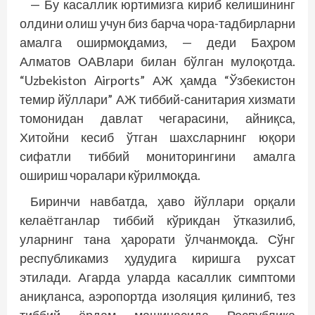
— Бу касаллик юртимизга кириб келишининг
олдини олиш учун биз барча чора-тадбирларни
амалга оширмоқдамиз, — деди Баҳром
Алматов ОАВлари билан бўлган мулоқотда.
“Uzbekiston Airports” АЖ ҳамда “Ўзбекистон
темир йўллари” АЖ тиббий-санитария хизмати
томонидан давлат чегарасини, айниқса,
Хитойни кесиб ўтган шахсларнинг юқори
сифатли тиббий мониторингини амалга
ошириш чоралари кўрилмоқда.
Биринчи навбатда, ҳаво йўллари орқали
келаётганлар тиббий кўрикдан ўтказилиб,
уларнинг тана ҳарорати ўлчанмоқда. Сўнг
республикамиз ҳудудига киришга рухсат
этилади. Агарда уларда касаллик симптоми
аниқланса, аэропортда изоляция қилиниб, тез