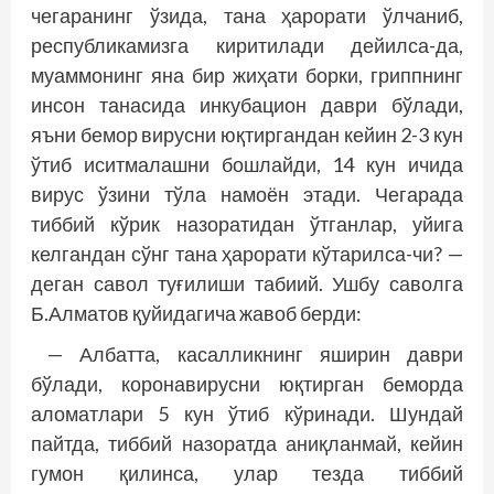
чегаранинг ўзида, тана ҳарорати ўлчаниб,
республикамизга киритилади дейилса-да,
муаммонинг яна бир жиҳати борки, гриппнинг
инсон танасида инкубацион даври бўлади,
яъни бемор вирусни юқтиргандан кейин 2-3 кун
ўтиб иситмалашни бошлайди, 14 кун ичида
вирус ўзини тўла намоён этади. Чегарада
тиббий кўрик назоратидан ўтганлар, уйига
келгандан сўнг тана ҳарорати кўтарилса-чи? —
деган савол туғилиши табиий. Ушбу саволга
Б.Алматов қуйидагича жавоб берди:
— Албатта, касалликнинг яширин даври
бўлади, коронавирусни юқтирган беморда
аломатлари 5 кун ўтиб кўринади. Шундай
пайтда, тиббий назоратда аниқланмай, кейин
гумон қилинса, улар тезда тиббий