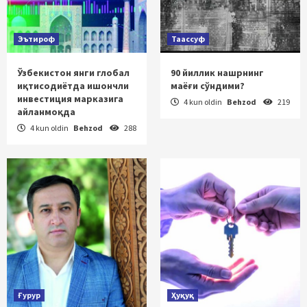
Эътироф
Таассуф
Ўзбекистон янги глобал
90 йиллик нашрнинг
иқтисодиётда ишончли
маёғи сўндими?
инвестиция марказига
4 kun oldin
Behzod
219
айланмоқда
4 kun oldin
Behzod
288
Ғурур
Ҳуқуқ