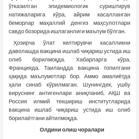
ўтказилган эпидемиологик суриштирув
натижаларига кўра, айрим касалланган
беморлар маҳаллий денгиз маҳсулотлари
савдо бозорида ишлаганлиги маълум бўлган.
Ҳозирча ўлат келтирувчи касалликни
даволашда вакцина ишлаб чиқариш устида иш
олиб борилмоқда. Хабарларга кўра,
Францияда, Таиландда вакцина топилгани
ҳақида маълумотлар бор. Аммо амалиётда
ҳали синаб кўрилмаган. Шунингдек, ушбу
вируснинг антигенлари аниқланиб, АҚШ ва
Россия илмий текшириш институтларида
вакцина ишлаб чиқариш устида иш олиб
борилаётгани айтилмоқда.
Олдини олиш чоралари