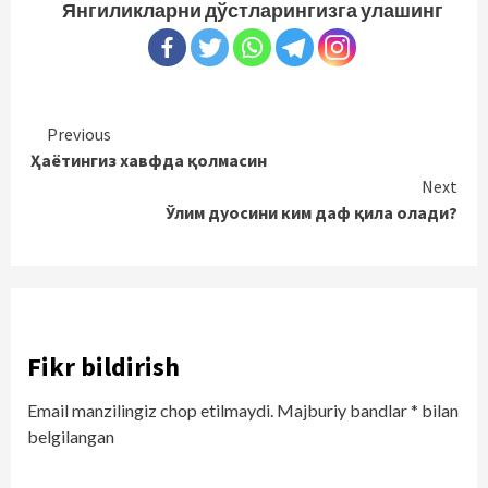
Янгиликларни дўстларингизга улашинг
Continue
Previous
Ҳаётингиз хавфда қолмасин
Reading
Next
Ўлим дуосини ким даф қила олади?
Fikr bildirish
Email manzilingiz chop etilmaydi.
Majburiy bandlar
*
bilan
belgilangan