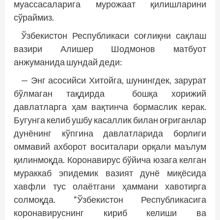
муассасаларига мурожаат қилишларини
сўраймиз.
Ўзбекистон Республикаси соғлиқни сақлаш
вазири Алишер Шодмонов матбуот
анжуманида шундай деди:
— Энг асосийси Хитойга, шунингдек, зарурат
бўлмаган тақдирда бошқа хорижий
давлатларга ҳам вақтинча бормаслик керак.
Бугунга келиб ушбу касаллик билан оғриганлар
дунёнинг кўпгина давлатларида борлиги
оммавий ахборот воситалари орқали маълум
қилинмоқда. Коронавирус бўйича юзага келган
мураккаб эпидемик вазият дунё миқёсида
хавфли тус олаётгани ҳаммани хавотирга
солмоқда. “Ўзбекистон Республикасига
коронавируснинг кириб келиши ва