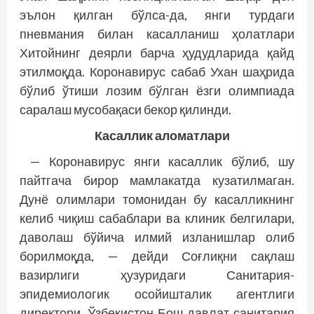
эълон қилган бўлса-да, янги турдаги
пневмания билан касалланиш ҳолатлари
Хитойнинг деярли барча ҳудудларида қайд
этилмоқда. Коронавирус сабаб Ухан шаҳрида
бўлиб ўтиши лозим бўлган ёзги олимпиада
саралаш мусобақаси бекор қилинди.
Касаллик аломатлари
— Коронавирус янги касаллик бўлиб, шу
пайтгача бирор мамлакатда кузатилмаган.
Дунё олимлари томонидан бу касалликнинг
келиб чиқиш сабаблари ва клиник белгилари,
даволаш бўйича илмий изланишлар олиб
борилмоқда, — дейди Соғлиқни сақлаш
вазирлиги ҳузуридаги Санитария-
эпидемиологик осойишталик агентлиги
директори, Ўзбекистон Бош давлат санитария