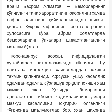
врачи Баҳром Алматов. — Беморларнинг
кўпчилиги тана ҳароратининг юқорилиги ҳамда
нафас олишнинг қийинлашишидан шикоят
қилган. Кўкрак қафасининг рентгенография
хулосасига кўра, айрим ҳолатларда
беморларнинг ўпкалари шикастланганлиги
маълум бўлган.
Коронавирус, асосан, инфицирланган
ҳужайралар цитоплазмасида кўпаяди. Шу
пайтгача инфекция ҳайвонлардан юқиши
тахмин қилинганди. Афсуски, ушбу касаллик
одамдан-одамга, сўзлашув орқали юқиши ҳам
мумкин экан. Ҳозирда беморларни
даволаётган тиббиёт ходимларининг ўзлари
мазкур касалликни юқтириб олганлиги
тўғрисида маълумотлар бор. Ухан шаҳрида