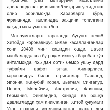
Ҳозирча ўлат келтирувчи касалликни
даволашда вакцина ишлаб чиқариш устида иш
олиб борилмоқда. Хабарларга кўра,
Францияда, Таиландда вакцина топилгани
ҳақида маълумотлар бор.
Маълумотларга қараганда бугунга келиб
Хитойда коронавирус билан касалланганлар
сони 20438 минг кишидан ошди. Баъзи
манбаларда эса бу рақам икки-уч баробар кўп
айтилмоқда. 425 дан ортиқ бемор ушбу дард
туфайли вафот этган. Ачинарлиси,
коронавирус билан оғриганлар Таиланд,
Япония, Жанубий Корея, Вьетнам, Сингапур,
Непал, Малайзия, Австралия, Франция,
Германия, Финландия, Канада ва бошқа
давлатларда ҳам аниқланган. Хитой ҳукумати
Ухан шаҳрини изоляцияланган шаҳар дея