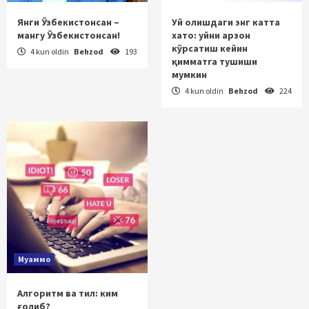
Янги Ўзбекистонсан –
Уй олишдаги энг катта
мангу Ўзбекистонсан!
хато: уйни арзон
кўрсатиш кейин
4 kun oldin
Behzod
193
қимматга тушиши
мумкин
4 kun oldin
Behzod
224
Муаммо
Алгоритм ва тил: ким
ғолиб?