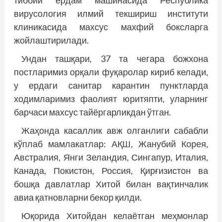
тиббий ёрдам машинасида Республика
вирусология илмий текшириш институти
клиникасида махсус махфий боксларга
жойлаштирилади.
Ундан ташқари, 37 та чегара божхона
постларимиз орқали фуқаролар кириб келади,
у ердаги санитар карантин пунктларда
ходимларимиз фаолият юритяпти, уларнинг
барчаси махсус тайёргарликдан ўтган.
Жаҳонда касаллик авж олганлиги сабабли
кўплаб мамлакатлар: АҚШ, Жанубий Корея,
Австралия, Янги Зеландия, Сингапур, Италия,
Канада, Покистон, Россия, Қирғизистон ва
бошқа давлатлар Хитой билан вақтинчалик
авиа қатновларни бекор қилди.
Юқорида Хитойдан келаётган меҳмонлар