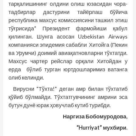
тарқалишининг олдини олиш юзасидан чора-
тадбирлар дастурини тайёрлаш бўйича
республика махсус комиссия­сини ташкил этиш
тўғрисида” Президент фармойиши қабул
қилинган. Шунга асосан Uzbekistan Airways
компанияси эпидемия сабабли Хитойга (Пекин
ва Урумчи) доимий авиақатновларни тўхтатди.
Махсус чартер рейс­лар орқали Хитойдан у
ерда бўлиб турган юртдошларимиз ватанга
олиб келинди.
Вирусни “Тўхта!” деган амр билан тўхтатиб
қўйиб бўлмайди. Тўхтатгувчининг амрини эса
бутун дунё юрак ҳовучлаб кутиб турибди.
Наргиза Бобомуродова,
“Hurriyat” мухбири.