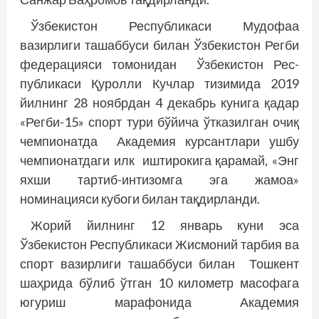
Ўзбекистон Республикаси Мудофаа
вазирлиги ташаббуси билан Ўзбекистон Регби
федерацияси томонидан Ўзбекистон Рес­
публикаси Қуролли Кучлар тизимида 2019
йилнинг 28 ноябрдан 4 декабрь кунига қадар
«Регби-15» спорт тури бўйича ўтказилган очиқ
чемпионатда Академия курсантлари ушбу
чемпионатдаги илк иштирокига қарамай, «Энг
яхши тартиб-интизомга эга жамоа»
номинацияси кубоги билан тақдирланди.
Жорий йилнинг 12 январь куни эса
Ўзбекистон Республикаси Жисмоний тарбия ва
спорт вазирлиги ташаббуси билан Тошкент
шаҳрида бўлиб ўтган 10 километр масофага
югуриш марафонида Академия