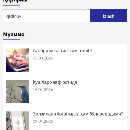
Qidirshish:
Муаммо
Алгоритм ва тил: ким ғолиб?
05.08.2026
Қушлар хавф остида
15.04.2026
Зилзилани ўрганмаса ҳам бўлаверадими?
09.04.2025