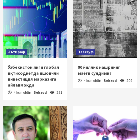
Эътироф
Таассуф
Ўзбекистон янги глобал
90 йиллик нашрнинг
иқтисодиётда ишончли
маёғи сўндими?
инвестиция марказига
4 kun oldin
Behzod
209
айланмоқда
4 kun oldin
Behzod
281