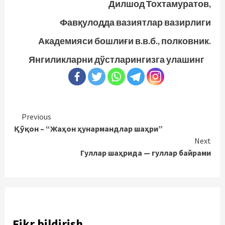
Дилшод Тохтамуратов,
Фавқулодда вазиятлар вазирлиги
Академияси бошлиғи в.в.б., полковник.
Янгиликларни дўстларингизга улашинг
Continue
Previous
Қўқон – “Жаҳон ҳунармандлар шаҳри”
Reading
Next
Гуллар шаҳрида — гуллар байрами
Fikr bildirish