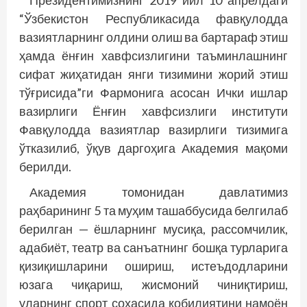
Президентимизнинг 2019 йил 10 апрелдаги
“Ўзбекистон Республикасида фавқулодда
вазиятларнинг олдини олиш ва бартараф этиш
ҳамда ёнғин хавфсизлигини таъминлашнинг
сифат жиҳатидан янги тизимини жорий этиш
тўғрисида”ги Фармонига асосан Ички ишлар
вазирлиги Ёнғин хавфсизлиги институти
Фавқулодда вазиятлар вазирлиги тизимига
ўтказилиб, ўқув даргоҳига Академия мақоми
берилди.
Академия томонидан давлатимиз
раҳбарининг 5 та муҳим ташаббусида белгилаб
берилган — ёшларнинг мусиқа, рассомчилик,
адабиёт, театр ва санъатнинг бошқа турларига
қизиқишларини ошириш, истеъдодларини
юзага чиқариш, жисмоний чиниқтириш,
уларнинг спорт соҳасида қобилиятини намоён