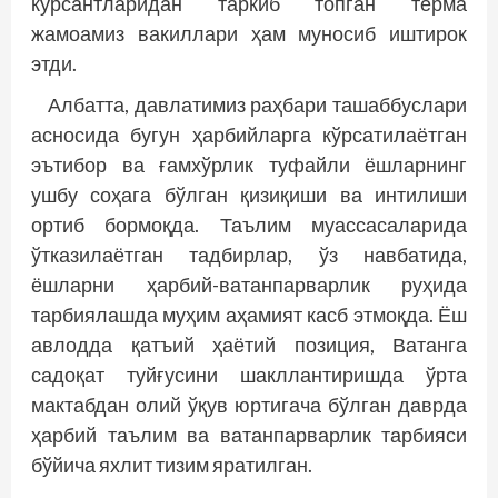
курсантларидан таркиб топган терма
жамоамиз вакиллари ҳам муносиб иштирок
этди.
Албатта, давлатимиз раҳбари ташаб­буслари
асносида бугун ҳарбийларга кўрсатилаётган
эътибор ва ғамхўрлик туфайли ёшларнинг
ушбу соҳага бўлган қизиқиши ва интилиши
ортиб бормоқда. Таълим муассасаларида
ўтказилаётган тадбирлар, ўз нав­батида,
ёшларни ҳарбий-ватанпарварлик руҳида
тарбиялашда муҳим аҳамият касб этмоқда. Ёш
авлодда қатъий ҳаётий позиция, Ватанга
садоқат туйғусини шакллантиришда ўрта
мактабдан олий ўқув юртигача бўлган даврда
ҳарбий таълим ва ватанпарварлик тарбияси
бўйича яхлит тизим яратилган.