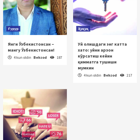
Ғурур
Ҳуқуқ
Янги Ўзбекистонсан –
Уй олишдаги энг катта
мангу Ўзбекистонсан!
хато: уйни арзон
кўрсатиш кейин
4 kun oldin
Behzod
187
қимматга тушиши
мумкин
4 kun oldin
Behzod
217