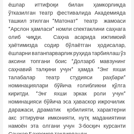
ёшлар иттифоқи билан ҳамкорликда
ўтказилган театр фестивалида Академияда
ташкил этилган “Матонат” театр жамоаси
“Арслон ҳамласи” номли спектаклини саҳнага
олиб чиқди. Саҳна асарида ижтимоий
ҳаётимизда содир бўлаётган ҳодисалар,
ёшларни ватанпарварлик руҳида тарбиялаш ўз
аксини топгани боис “Долзарб мавзунинг
саҳнавий талқини учун” ҳамда “Энг яхши
талабалар театр студияси раҳбари”
номинациялари бўйича ғолибликни қўлга
киритди. “Энг яхши эркак роли учун”
номинацияси бўйича эса ҳаваскор ижрочилик
даражаси, драматик қобилияти, характерни
акс эттирувчи имконияти, нутқ маданиятини
намоён эта олгани учун 3-босқич курсанти
Санжар Баҳромов тақдирланди.