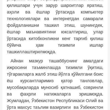
қилишлари учун зарур шароитлар яратиш,
аҳоли ва ёшлар ўртасида компьютер
технологиялари ва интернетдан самарали
фойдаланишни ташкил этиш, шунингдек,
ёшлар маънавиятини юксалтириш, улар
ўртасида китобхонликни кенг тарғиб қилиш
бўйича ҳам тизимли ишлар
ташкиллаштирилмоқда.
Айнан мазкур ташаббуснинг амалдаги
ижросини таъминлашда тизимли ўқитиш,
тўгаракларга жалб этиш йўлга қўйилгани боис
ёш курсантларимиз қатор танловлар,
мусобақаларда муносиб қатнашиб, совринли
ва фахрли натижаларга эришмоқда.
Жумладан, Ўзбекистон Республикаси Олий ва
ўрта махсус таълим вазирлиги ва Ўзбекистон