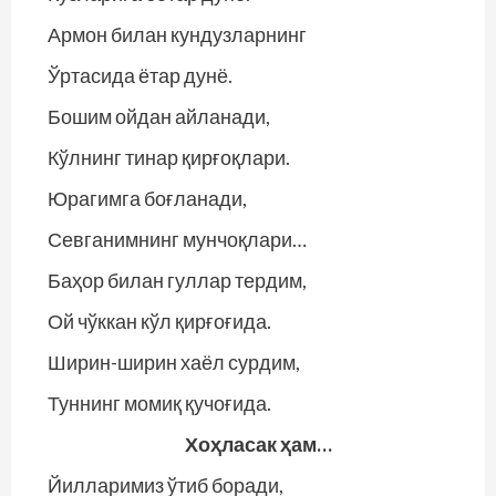
Армон билан кундузларнинг
Ўртасида ётар дунё.
Бошим ойдан айланади,
Кўлнинг тинар қирғоқлари.
Юрагимга боғланади,
Севганимнинг мунчоқлари…
Баҳор билан гуллар тердим,
Ой чўккан кўл қирғоғида.
Ширин-ширин хаёл сурдим,
Туннинг момиқ қучоғида.
Хоҳласак ҳам…
Йилларимиз ўтиб боради,