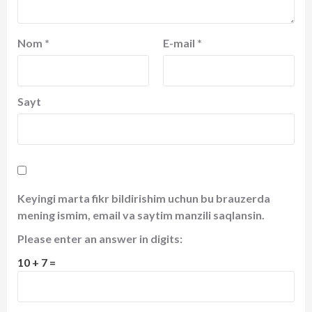
Nom
*
E-mail
*
Sayt
Keyingi marta fikr bildirishim uchun bu brauzerda
mening ismim, email va saytim manzili saqlansin.
Please enter an answer in digits:
10 + 7 =