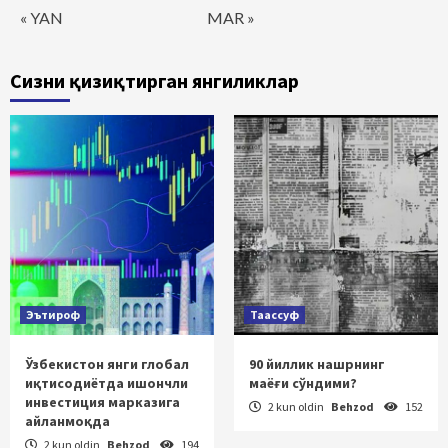
« YAN
MAR »
Сизни қизиқтирган янгиликлар
Эътироф
Таассуф
Ўзбекистон янги глобал
90 йиллик нашрнинг
иқтисодиётда ишончли
маёғи сўндими?
инвестиция марказига
2 kun oldin
Behzod
152
айланмоқда
2 kun oldin
Behzod
194