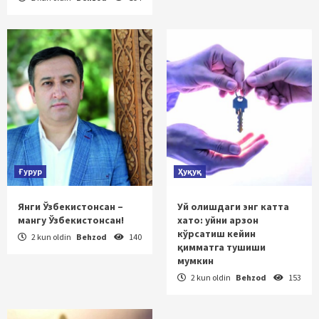
Ғурур
Ҳуқуқ
Янги Ўзбекистонсан –
Уй олишдаги энг катта
мангу Ўзбекистонсан!
хато: уйни арзон
кўрсатиш кейин
2 kun oldin
Behzod
140
қимматга тушиши
мумкин
2 kun oldin
Behzod
153