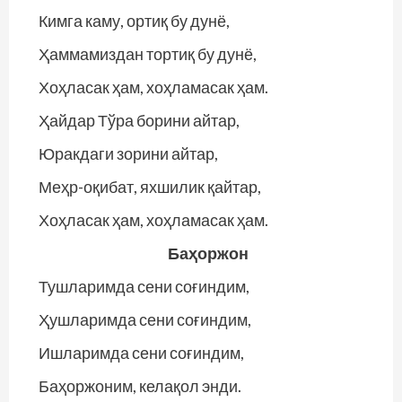
Кимга каму, ортиқ бу дунё,
Ҳаммамиздан тортиқ бу дунё,
Хоҳласак ҳам, хоҳламасак ҳам.
Ҳайдар Тўра борини айтар,
Юракдаги зорини айтар,
Меҳр-оқибат, яхшилик қайтар,
Хоҳласак ҳам, хоҳламасак ҳам.
Баҳоржон
Тушларимда сени соғиндим,
Ҳушларимда сени соғиндим,
Ишларимда сени соғиндим,
Баҳоржоним, келақол энди.