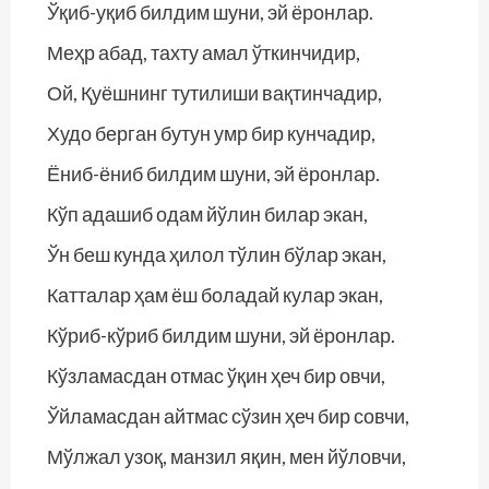
Ўқиб-уқиб билдим шуни, эй ёронлар.
Меҳр абад, тахту амал ўткинчидир,
Ой, Қуёшнинг тутилиши вақтинчадир,
Худо берган бутун умр бир кунчадир,
Ёниб-ёниб билдим шуни, эй ёронлар.
Кўп адашиб одам йўлин билар экан,
Ўн беш кунда ҳилол тўлин бўлар экан,
Катталар ҳам ёш боладай кулар экан,
Кўриб-кўриб билдим шуни, эй ёронлар.
Кўзламасдан отмас ўқин ҳеч бир овчи,
Ўйламасдан айтмас сўзин ҳеч бир совчи,
Мўлжал узоқ, манзил яқин, мен йўловчи,