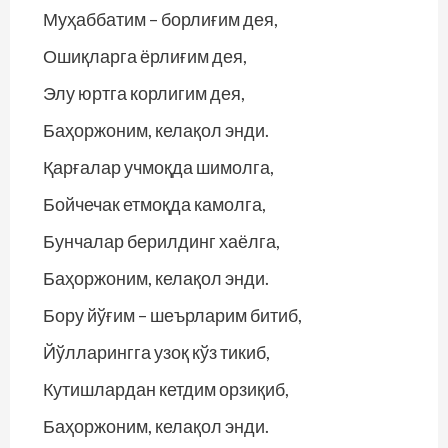
Муҳаббатим – борлиғим дея,
Ошиқларга ёрлиғим дея,
Элу юртга корлигим дея,
Баҳоржоним, келақол энди.
Қарғалар учмоқда шимолга,
Бойчечак етмоқда камолга,
Бунчалар берилдинг хаёлга,
Баҳоржоним, келақол энди.
Бору йўғим – шеърларим битиб,
Йўлларингга узоқ кўз тикиб,
Кутишлардан кетдим орзиқиб,
Баҳоржоним, келақол энди.