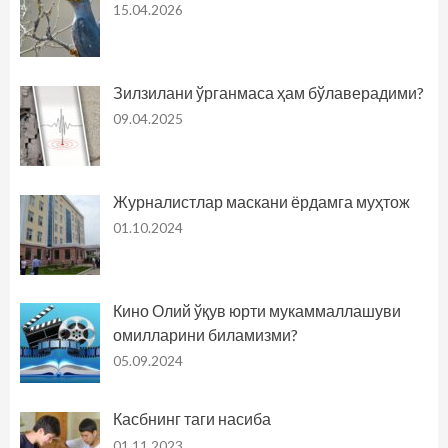
15.04.2026
Зилзилани ўрганмаса ҳам бўлаверадими?
09.04.2025
Журналистлар маскани ёрдамга муҳтож
01.10.2024
Кино Олий ўқув юрти мукаммаллашуви
омилларини биламизми?
05.09.2024
Касбнинг таги насиба
01.11.2023