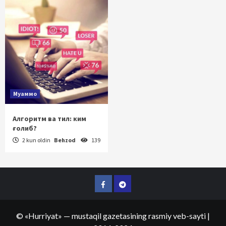
Муаммо
Алгоритм ва тил: ким
ғолиб?
2 kun oldin
Behzod
139
Facebook
Telegram
©
«Hurriyat»
— mustaqil gazetasining rasmiy veb-sayti
|