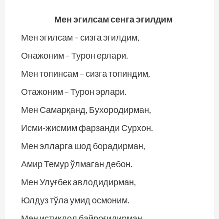
Мен эгилсам сенга эгилдим
Мен эгилсам – сизга эгилдим,
Онажоним – Турон ерлари.
Мен топинсам – сизга топиндим,
Отажоним – Турон эрлари.
Мен Самарқанд, Бухородирман,
Исми-жисмим фарзанди Сурхон.
Мен элларга шод борадирман,
Амир Темур ўлмаган дебон.
Мен Улуғбек авлодидирман,
Юлдуз тўла умид осмоним.
Мен истиқлол байроғидирман,