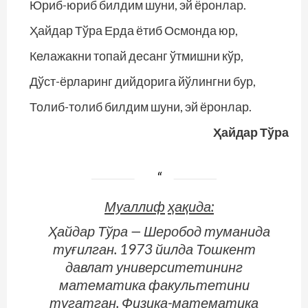
Юриб-юриб билдим шуни, эй ёронлар.
Ҳайдар Тўра Ерда ётиб Осмонда юр,
Келажакни топай десанг ўтмишни кўр,
Дўст-ёрларинг дийдорига йўлингни бур,
Толиб-толиб билдим шуни, эй ёронлар.
Ҳайдар Тўра
Муаллиф
ҳақида
:
Ҳайдар Тўра — Шеробод туманида
туғилган. 1973 йилда Тошкент
давлат университетининг
математика факультетини
тугатган. Физика-математика