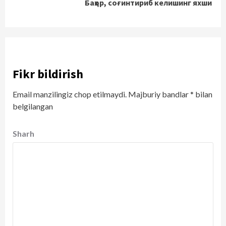
Баҳор, соғинтириб келишинг яхши
Fikr bildirish
Email manzilingiz chop etilmaydi.
Majburiy bandlar
*
bilan
belgilangan
Sharh