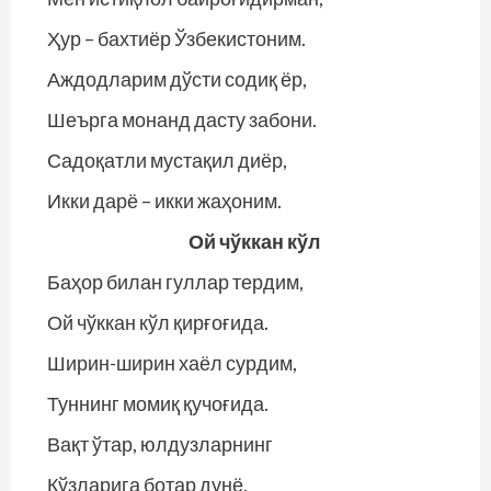
Ҳур – бахтиёр Ўзбекистоним.
Аждодларим дўсти содиқ ёр,
Шеърга монанд дасту забони.
Садоқатли мустақил диёр,
Икки дарё – икки жаҳоним.
Ой чўккан кўл
Баҳор билан гуллар тердим,
Ой чўккан кўл қирғоғида.
Ширин-ширин хаёл сурдим,
Туннинг момиқ қучоғида.
Вақт ўтар, юлдузларнинг
Кўзларига ботар дунё.