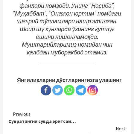
фанлари номзоди. Унинг “Насиба”,
“Муҳаббат”, “Онажон юртим” номдаги
шеърий тўпламлари нашр этилган.
Шоир шу кунларда ўзининг қутлуғ
ёшини нишонламоқда.
Муштарийларимиз номидан чин
қалбдан муборакбод этамиз.
Янгиликларни дўстларингизга улашинг
Continue
Previous
Сувратингни сувда эритсам…
Reading
Next