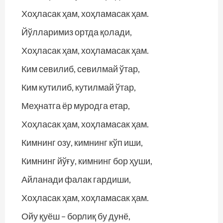
Хоҳласак ҳам, хоҳламасак ҳам.
Йўлларимиз ортда қолади,
Хоҳласак ҳам, хоҳламасак ҳам.
Ким севилиб, севилмай ўтар,
Ким кутилиб, кутилмай ўтар,
Меҳнатга ёр муродга етар,
Хоҳласак ҳам, хоҳламасак ҳам.
Кимнинг озу, кимнинг кўп иши,
Кимнинг йўғу, кимнинг бор ҳуши,
Айланади фалак гардиши,
Хоҳласак ҳам, хоҳламасак ҳам.
Ойу қуёш – борлиқ бу дунё,