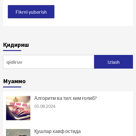
Қидириш
Qidirshish:
Муаммо
Алгоритм ва тил: ким ғолиб?
05.08.2026
Қушлар хавф остида