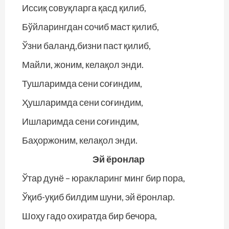
Иссиқ совуқларга қасд қилиб,
Бўйларингдан сочиб маст қилиб,
Ўзни баланд,бизни паст қилиб,
Майли, жоним, келақол энди.
Тушларимда сени соғиндим,
Ҳушларимда сени соғиндим,
Ишларимда сени соғиндим,
Баҳоржоним, келақол энди.
Эй ёронлар
Ўтар дунё – юракларинг минг бир пора,
Ўқиб-уқиб билдим шуни, эй ёронлар.
Шоҳу гадо охиратда бир бечора,