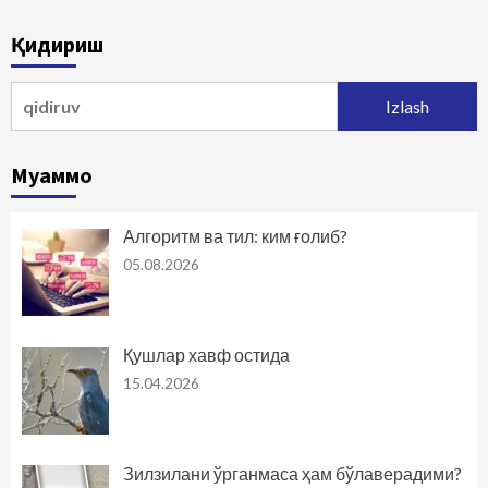
Қидириш
Qidirshish:
Муаммо
Алгоритм ва тил: ким ғолиб?
05.08.2026
Қушлар хавф остида
15.04.2026
Зилзилани ўрганмаса ҳам бўлаверадими?