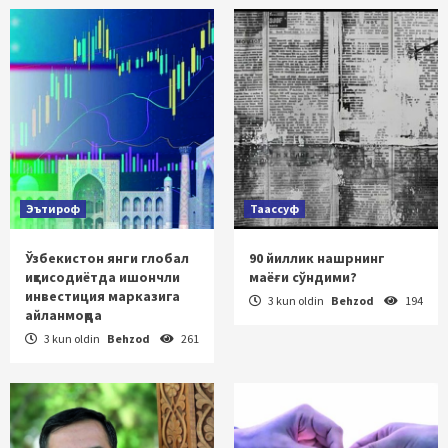
Эътироф
Таассуф
Ўзбекистон янги глобал
90 йиллик нашрнинг
иқтисодиётда ишончли
маёғи сўндими?
инвестиция марказига
3 kun oldin
Behzod
194
айланмоқда
3 kun oldin
Behzod
261