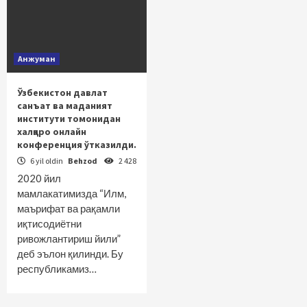
Анжуман
Ўзбекистон давлат
санъат ва маданият
институти томонидан
халқаро онлайн
конференция ўтказилди.
6 yil oldin
Behzod
2 428
2020 йил
мамлакатимизда “Илм,
маърифат ва рақамли
иқтисодиётни
ривожлантириш йили”
деб эълон қилинди. Бу
республикамиз…