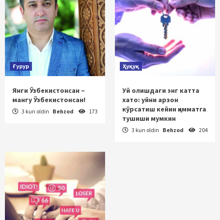
Ғурур
Ҳуқуқ
Янги Ўзбекистонсан –
Уй олишдаги энг катта
мангу Ўзбекистонсан!
хато: уйни арзон
кўрсатиш кейин қимматга
3 kun oldin
Behzod
173
тушиши мумкин
3 kun oldin
Behzod
204