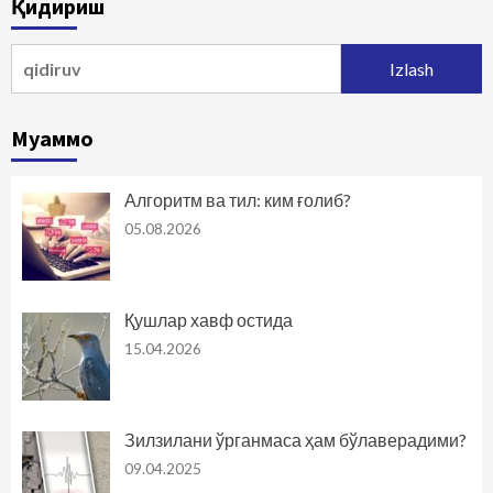
Қидириш
Qidirshish:
Муаммо
Алгоритм ва тил: ким ғолиб?
05.08.2026
Қушлар хавф остида
15.04.2026
Зилзилани ўрганмаса ҳам бўлаверадими?
09.04.2025