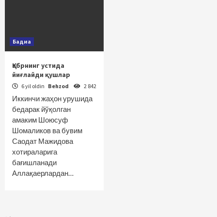
Бадиа
Қабрнинг устида
йиғлайди қушлар
6 yil oldin
Behzod
2 842
Иккинчи жаҳон урушида
бедарак йўқолган
амаким Шоюсуф
Шомаликов ва бувим
Саодат Мажидова
хотираларига
бағишланади
Аллақаерлардан…