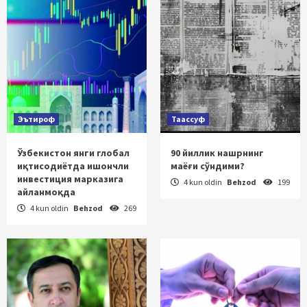
Эътироф
Таассуф
Ўзбекистон янги глобал
90 йиллик нашрнинг
иқтисодиётда ишончли
маёғи сўндими?
инвестиция марказига
4 kun oldin
Behzod
199
айланмоқда
4 kun oldin
Behzod
269