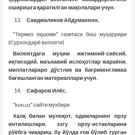
оширишга қаратилган мақолалари учун.
Саидмаликов Абдуманнон,
“Термиз оқшоми” газетаси бош муҳаррири
(Сурхондарё вилояти)
Вилоятдаги муҳим ижтимоий-сиёсий,
иқтисодий, маънавий ислоҳотлар жараёни,
миллатлар­аро дўстлик ва бағрикенгликка
бағишланган материаллари учун.
Сафаров Илёс,
“kun.uz” сайти мухбири
Халқ билан мулоқот, одамларнинг орзу
интилишлари, эзгу орзу-ис­такларини
рўёбга чиқариш, бу йўлда ғов бўлиб турган