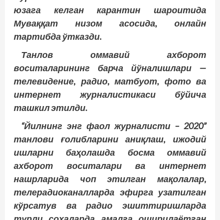
юзага келган карантин шароитида
Муваққат низом асосида, онлайн
тартибда ўтказди.
Танлов оммавий ахборот
воситаларининг барча йўналишлари —
телевидение, радио, матбуот, фото ва
интернет журналистикаси бўйича
ташкил этилди.
“Йилнинг энг фаол журна­листи – 2020”
танлови ғолибларини аниқлаш, ижодий
ишларни баҳолашда босма оммавий
ахборот воситалари ва интернет
нашрларида чоп этилган мақолалар,
телерадиоканалларда эфирга узатилган
кўрсатув ва радио эшиттиришларда
турли соҳаларда амалга оширилаётган