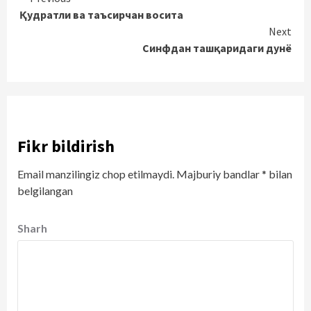
Continue
Қудратли ва таъсирчан восита
Reading
Next
Синфдан ташқаридаги дунё
Fikr bildirish
Email manzilingiz chop etilmaydi.
Majburiy bandlar
*
bilan
belgilangan
Sharh