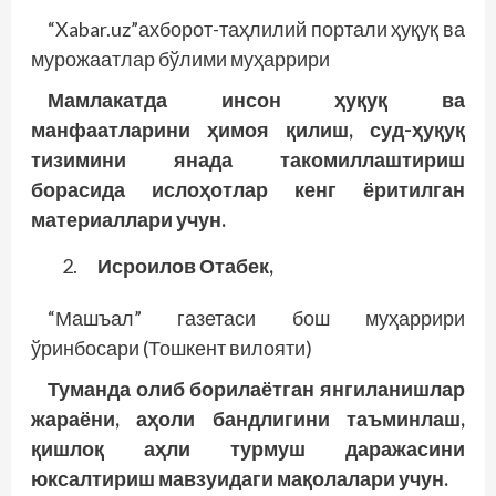
“Xabar.uz”ахборот-таҳлилий портали ҳуқуқ ва
мурожаатлар бўлими муҳаррири
Мамлакатда инсон ҳуқуқ ва
манфаатларини ҳимоя қилиш, суд-ҳуқуқ
тизимини янада такомиллаштириш
борасида ислоҳотлар кенг ёритилган
материаллари учун.
Исроилов Отабек,
“Машъал” газетаси бош муҳаррири
ўринбосари (Тошкент вилояти)
Туманда олиб борилаётган янгиланишлар
жараёни, аҳоли бандлигини таъминлаш,
қишлоқ аҳли турмуш даражасини
юксалтириш мавзуидаги мақолалари учун.