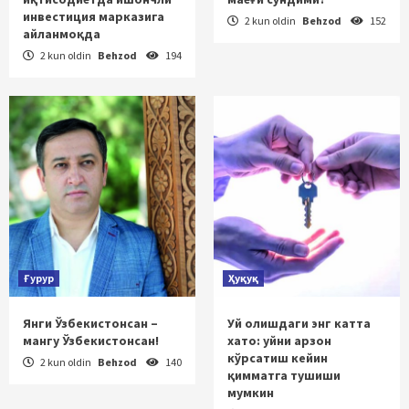
инвестиция марказига
2 kun oldin
Behzod
152
айланмоқда
2 kun oldin
Behzod
194
Ғурур
Ҳуқуқ
Янги Ўзбекистонсан –
Уй олишдаги энг катта
мангу Ўзбекистонсан!
хато: уйни арзон
кўрсатиш кейин
2 kun oldin
Behzod
140
қимматга тушиши
мумкин