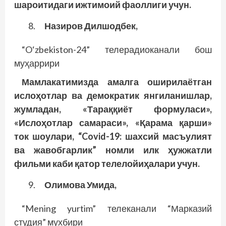
шароитидаги ижтимоий фаоллиги учун.
Назиров Дилшодбек,
“O‘zbekiston-24” телерадиоканали бош
муҳаррири
Мамлакатимизда амалга оширилаётган
ислоҳотлар ва демократик янгиланишлар,
жумладан, «Тараққиёт формуласи»,
«Ислоҳотлар самараси», «Қарама қарши»
ток шоулари, “Covid-19: шахсий масъулият
ва жавобгарлик” номли илк ҳужжатли
фильми каби қатор телелойиҳалари учун.
Олимова Умида,
“Mening yurtim” телеканали “Марказий
студия” мухбири