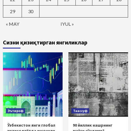
29
30
« MAY
IYUL »
Сизни қизиқтирган янгиликлар
Эътироф
Таассуф
Ўзбекистон янги глобал
90 йиллик нашрнинг
иқтисодиётда ишончли
маёғи сўндими?