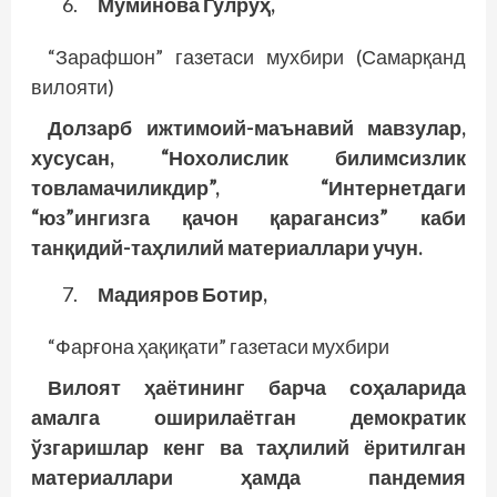
Мўминова Гулруҳ,
“Зарафшон” газетаси мухбири (Самарқанд
вилояти)
Долзарб ижтимоий-маънавий мавзулар,
хусусан, “Нохолислик билимсизлик
товламачиликдир”, “Интернетдаги
“юз”ингизга қачон қарагансиз” каби
танқидий-таҳлилий материаллари учун.
Мадияров Ботир,
“Фарғона ҳақиқати” газетаси мухбири
Вилоят ҳаётининг барча соҳаларида
амалга оширилаётган демократик
ўзгаришлар кенг ва таҳлилий ёритилган
материаллари ҳамда пандемия