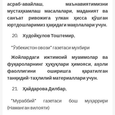
асраб-авайлаш, маънавиятимизни
мустаҳкамлаш масалалари, маданият ва
санъат ривожига улкан ҳисса қўшган
юртдошларимиз ҳақидаги мақолалари учун.
Худойқулов Тоштемир,
”Ўзбекистон овози” газетаси мухбири
Жойлардаги ижтимоий муаммолар ва
фуқароларнинг ҳуқуқлари ҳимояси, аҳоли
фаоллигини оширишга қаратилган
танқидий-таҳлилий материаллари учун.
Ҳайдарова Дилбар,
“Мураббий” газетаси бош муҳаррири
(Наманган вилояти)