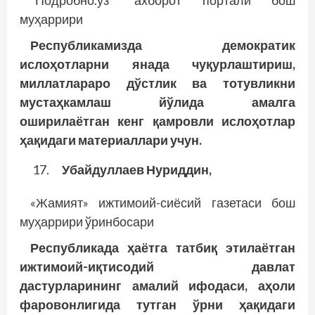
“Подробно.уз” ахборот портали бош
муҳаррири
Республикамизда демократик
ислоҳотларни янада чуқурлаштириш,
миллатлараро дўстлик ва тотувликни
мустаҳкамлаш йўлида амалга
оширилаётган кенг қамровли ислоҳотлар
ҳақидаги материаллари учун.
Убайдуллаев Нуриддин,
«Жамият» ижтимоий-сиёсий газетаси бош
муҳаррири ўринбосари
Республикада ҳаётга татбиқ этилаётган
ижтимоий-иқтисодий давлат
дастурларининг амалий ифодаси, аҳоли
фаровонлигида тутган ўрни ҳақидаги