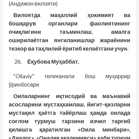
(Андижон вилояти)
Вилоятда маҳаллий ҳокимият ва
бошқарув органлари фаолиятининг
очиқлигини таъминлаш, амалга
оширилаётган янгиланишлар жараёнини
тезкор ва таҳлилий ёритиб келаётгани учун.
Ёқубова Муҳаббат,
“Oilaviy” телеканали бош муҳаррир
ўринбосари
Оилаларнинг иқтисодий ва маънавий
асосларини мустаҳкамлаш, йигит-қизларни
мустақил ҳаётга тайёрлаш ҳамда оилада
соғлом турмуш тарзини изчил тарғиб
қилишга қаратилган «Оила минбари»,
«Диалог», «Оналик академияси» каби туркум