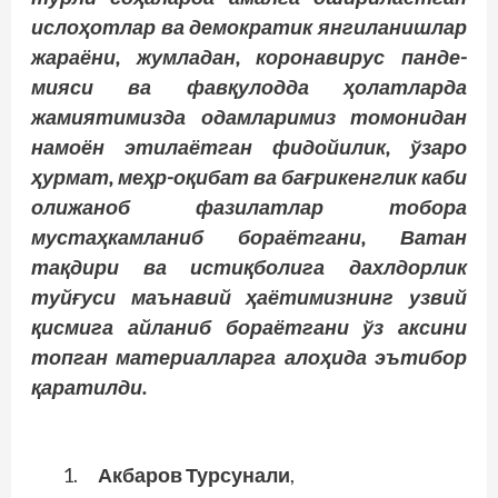
ислоҳотлар ва демократик янгиланишлар
жараёни, жумладан, коронавирус панде­
мияси ва фавқулодда ҳолатларда
жамиятимизда одамларимиз томонидан
намоён этилаётган фидойилик, ўзаро
ҳурмат, меҳр-оқибат ва бағрикенглик каби
олижаноб фазилатлар тобора
мустаҳкамланиб бораётгани, Ватан
тақдири ва истиқболига дахлдорлик
туйғуси маънавий ҳаётимизнинг узвий
қисмига айланиб бораётгани ўз аксини
топган материалларга алоҳида эътибор
қаратилди.
Акбаров Турсунали
,