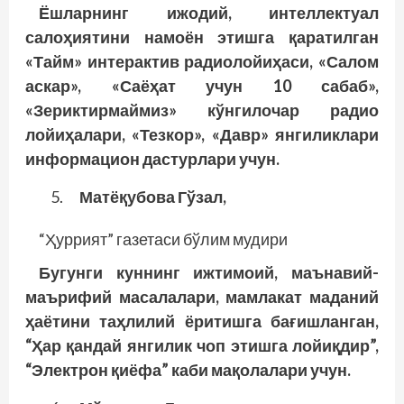
Ёшларнинг ижодий, интеллектуал
салоҳиятини намоён этишга қаратилган
«Тайм» интерактив радиолойиҳаси, «Салом
аскар», «Саёҳат учун 10 сабаб»,
«Зериктирмаймиз» кўнгилочар радио
лойиҳалари, «Тезкор», «Давр» янгиликлари
информацион дастурлари учун.
Матёқубова Гўзал,
“Ҳуррият” газетаси бўлим мудири
Бугунги куннинг ижтимоий, маънавий-
маърифий масалалари, мамлакат маданий
ҳаётини таҳлилий ёритишга бағишланган,
“Ҳар қандай янгилик чоп этишга лойиқдир”,
“Электрон қиёфа” каби мақолалари учун.