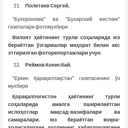
Полетаев Сергей,
“Бухоронома” ва “Бухарский вестник”
газеталари фотомухбири
Вилоят ҳаётининг турли соҳаларида юз
бераётган ўзгаришлар маҳорат билан акс
эттирилган фоторепортажлари учун.
Реймов Конисбай,
“Еркин Қарақалпақстан” газетасининг ўз
мухбири
Қорақалпоғистон ҳаётининг турли
соҳаларида амалга оширилаётган
ислоҳотлар мақсад-вазифалари ва
самаралари, юз бераётган воқеа-
ҳодисалардан ахолининг хабардорлигини