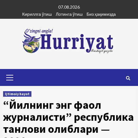
Skip
07.08.2026
to
Кириллга ўтиш
Лотинга ўтиш
Биз ҳақимизда
content
Primary
Menu
Ijtimoiy hayot
“Йилнинг энг фаол
журналисти” республика
танлови ғолиблари —