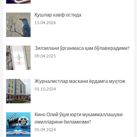
Қушлар хавф остида
15.04.2026
Зилзилани ўрганмаса ҳам бўлаверадими?
09.04.2025
Журналистлар маскани ёрдамга муҳтож
01.10.2024
Кино Олий ўқув юрти мукаммаллашуви
омилларини биламизми?
05.09.2024