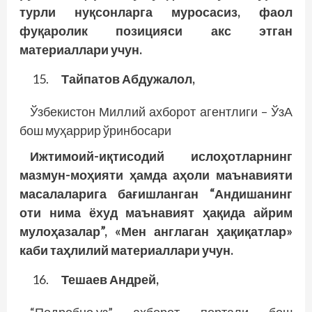
турли нуқсонларга муросасиз, фаол
фуқаролик пози­цияси акс этган
материаллари учун.
Тайпатов Абдужалол,
Ўзбекистон Миллий ахборот агентлиги – ЎзА
бош муҳаррир ўринбосари
Ижтимоий-иқтисодий ислоҳотларнинг
мазмун-моҳияти ҳамда аҳоли маънавияти
масалаларига бағишланган “Андишанинг
оти нима ёхуд маънавият ҳақида айрим
мулоҳазалар”, «Мен англаган ҳақиқатлар»
каби таҳлилий материаллари учун.
Тешаев Андрей,