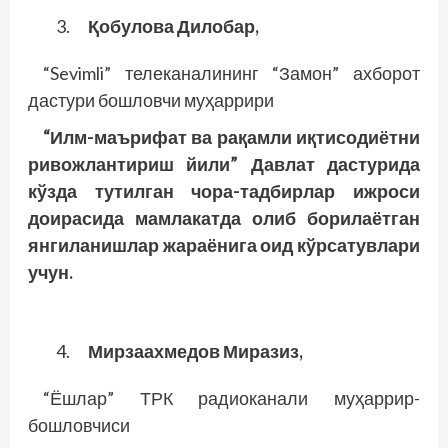
Қобулова Дилобар,
“Sevimli” телеканалининг “Замон” ахборот
дастури бошловчи муҳаррири
“Илм-маърифат ва рақамли иқтисодиётни
ривожлантириш йили” Давлат дастурида
кўзда тутилган чора-тадбирлар ижроси
доирасида мамлакатда олиб борилаётган
янгиланишлар жараёнига оид кўрсатувлари
учун.
Мирзаахмедов Миразиз,
“Ёшлар” ТРК радиоканали муҳаррир-
бошловчиси