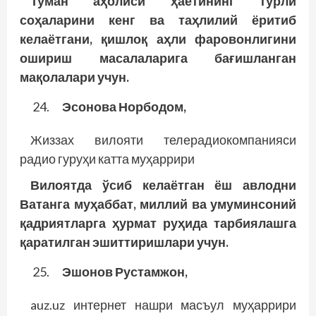
Туман аҳолиси ҳаётининг турли
соҳаларини кенг ва таҳлилий ёритиб
келаётгани, қишлоқ аҳли фаровонлигини
ошириш масалаларига ба­ғишланган
мақолалари учун.
Эсонова Норбодом,
Жиззах вилояти телерадиокомпа­нияси
радио гуруҳи катта муҳаррири
Вилоятда ўсиб келаётган ёш авлодни
Ватанга муҳаббат, миллий ва умуминсоний
қадриятларга ҳурмат руҳида тарбиялашга
қаратилган эшиттиришлари учун.
Эшонов Рустамжон,
auz.uz интернет нашри масъул муҳаррири