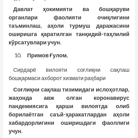
Давлат ҳокимияти ва бошқаруви
органлари фаолияти очиқлигини
таъминлаш, аҳоли турмуш даражасини
оширишга қаратилган танқидий-таҳлилий
кўрсатувлари учун.
Примов Ғулом,
Сирдарё вилояти соғлиқни сақлаш
бошқармаси ахборот хизмати раҳбари
Соғлиқни сақлаш тизимидаги ислоҳотлар,
жаҳонда авж олган коронавирус
пандемиясига қарши вилоятда олиб
борилаётган саъй-ҳаракатлардан аҳоли
хабардорлигини оширишдаги фаоллиги
учун.