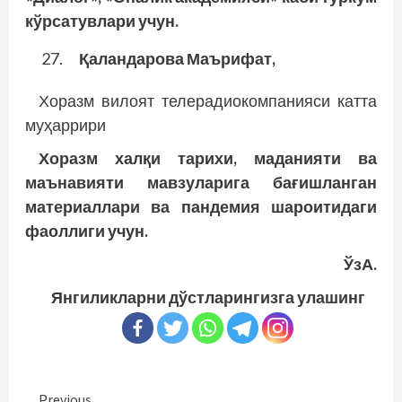
кўрсатувлари учун.
Қаландарова Маърифат,
Хоразм вилоят телерадиокомпа­нияси катта
муҳаррири
Хоразм халқи тарихи, маданияти ва
маънавияти мавзуларига бағиш­ланган
материаллари ва пандемия шароитидаги
фаоллиги учун.
ЎзА.
Янгиликларни дўстларингизга улашинг
Previous