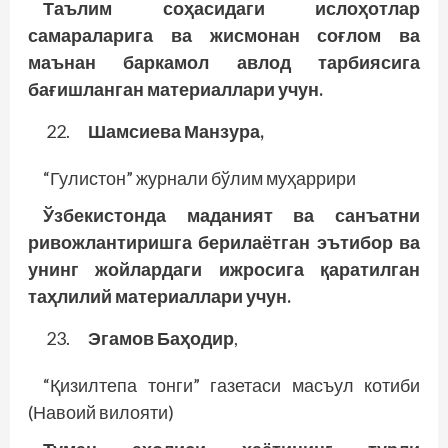
Таълим соҳасидаги ислоҳотлар
самараларига ва жисмонан соғлом ва
маънан баркамол авлод тарбиясига
бағишланган материаллари учун.
Шамсиева Манзура,
“Гулистон” журнали бўлим муҳаррири
Ўзбекистонда маданият ва санъатни
ривожлантиришга берилаётган эътибор ва
унинг жойлардаги ижросига қаратилган
таҳлилий материаллари учун.
Эгамов Баҳодир
,
“Қизилтепа тонги” газетаси масъул котиби
(Навоий вилояти)