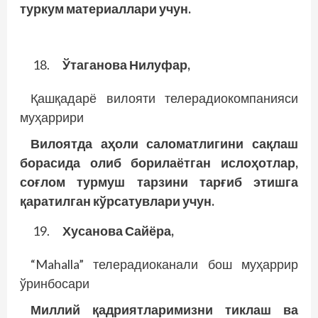
туркум материаллари учун.
Ўтаганова Нилуфар,
Қашқадарё вилояти телерадиокомпанияси
муҳаррири
Вилоятда аҳоли саломатлигини сақлаш
борасида олиб борилаётган ислоҳотлар,
соғлом турмуш тарзини тарғиб этишга
қаратилган кўрсатувлари учун.
Хусанова Сайёра,
“Mahalla” телерадиоканали бош муҳаррир
ўринбосари
Миллий қадриятларимизни тиклаш ва