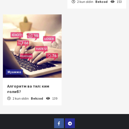
2 kun oldin
Behzod
153
Муаммо
Алгоритм ва тил: ким
ғолиб?
2 kun oldin
Behzod
139
Facebook
Telegram