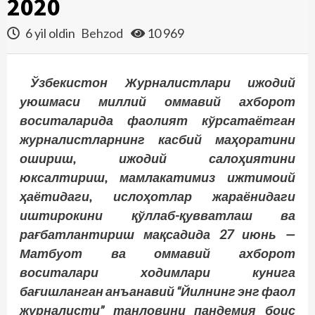
2020
6 yil oldin
Behzod
10 969
Ўзбекистон Журналистлари ижодий
уюшмаси миллий оммавий ахборот
воситаларида фаолият кўрсатаётган
журналистларнинг касбий маҳоратини
ошириш, ижодий салоҳиятини
юксалтириш, мамлакатимиз ижтимоий
ҳаётидаги, ислоҳотлар жараёнидаги
иштирокини қўллаб-қувватлаш ва
рағбатлантириш мақсадида 27 июнь —
Матбуот ва оммавий ахборот
воситалари ходимлари кунига
бағишланган анъанавий “Йилнинг энг фаол
журналисти” танловини пандемия боис