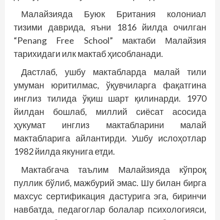
Малайзияда Буюк Британия колониал
тизими даврида, яъни 1816 йилда очилган
“Penang Free School” мактаби Малайзия
тарихидаги илк мактаб ҳисобланади.
Дастлаб, ушбу мактабларда малай тили
умуман юритилмас, ўқувчиларга фақатгина
инглиз тилида ўқиш шарт қилинарди. 1970
йилдан бош­лаб, миллий сиёсат асосида
ҳукумат инглиз мактабларини малай
мактабларига айлантирди. Ушбу ислоҳотлар
1982 йилда якунига етди.
Мактабгача таълим Малайзияда кўпроқ
пуллик бўлиб, мажбурий эмас. Шу билан бирга
махсус сертификация дастурига эга, биринчи
нав­батда, педагоглар болалар психологияси,