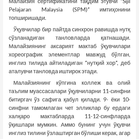
Малайзия сертификатини тақдим этувчи “Sijil
Pelajaran Malaysia (SPM)” имтиҳонини
топширишади.
Ўқувчилар бир пайтда синхрон равишда нутқ
сўзланадиган танловларда қатнашади.
Малайзиянинг аксарият мактаб ўқувчилари
хореографик элементлар мавжуд бўлган,
инглиз тилида айтиладиган “нутқий хор”, деб
аталувчи танловда иштирок этади.
Малайзиянинг кўпгина коллеж ва олий
таълим муассасалари ўқувчиларни 11-синфни
битиргач ўз сафига қабул қилади. 9- ёки 10-
синфни тамомлаган чет элликлар бу ердаги
халқаро мактабларда 11-12-синф­ларда
ўқишлари мумкин. Аммо бунинг учун ўқувчи
инглиз тилини ўзлаштирган бўлиши керак, агар