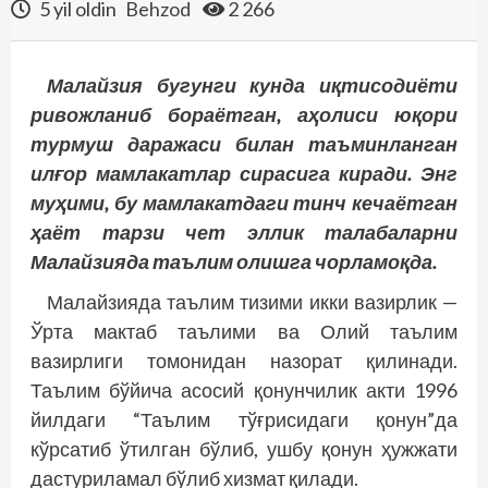
5 yil oldin
Behzod
2 266
Малайзия бугунги кунда иқтисодиёти
ривожланиб бораётган, аҳолиси юқори
турмуш даражаси билан таъминланган
илғор мамлакатлар сирасига киради. Энг
муҳими, бу мамлакатдаги тинч кечаётган
ҳаёт тарзи чет эллик талабаларни
Малайзияда таълим олишга чорламоқда.
Малайзияда таълим тизими икки вазирлик —
Ўрта мактаб таълими ва Олий таълим
вазирлиги томонидан назорат қилинади.
Таълим бўйича асосий қонунчилик акти 1996
йилдаги “Таълим тўғрисидаги қонун”да
кўрсатиб ўтилган бўлиб, ушбу қонун ҳужжати
дастуриламал бўлиб хизмат қилади.