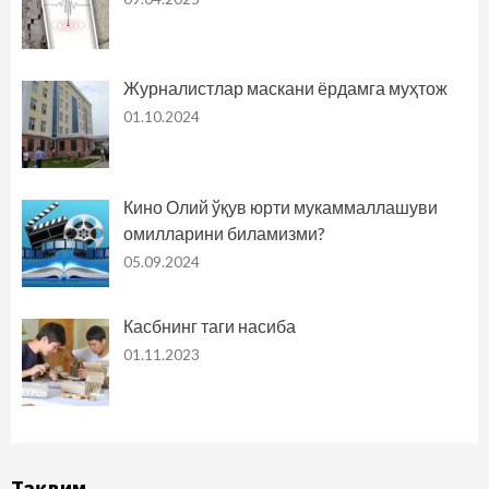
Журналистлар маскани ёрдамга муҳтож
01.10.2024
Кино Олий ўқув юрти мукаммаллашуви
омилларини биламизми?
05.09.2024
Касбнинг таги насиба
01.11.2023
Тақвим