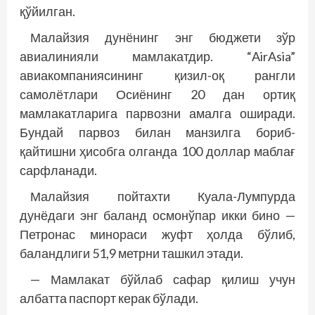
қўйилган.
Малайзия дунёнинг энг бюджети зўр
авиалинияли мамлакатдир. “AirAsia”
авиакомпаниясининг қизил-оқ рангли
самолётлари Осиёнинг 20 дан ортиқ
мамлакатларига парвозни амалга оширади.
Бундай парвоз билан манзилга бориб-
қайтишни ҳисобга олганда 100 доллар маблағ
сарфланади.
Малайзия пойтахти Куала-Лумпурда
дунёдаги энг баланд осмонўпар икки бино —
Петронас минораси жуфт ҳолда бўлиб,
баландлиги 51,9 метр­ни ташкил этади.
— Мамлакат бўйлаб сафар қилиш учун
албатта паспорт керак бўлади.