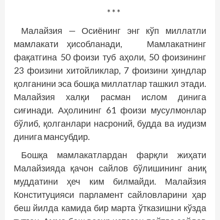
* * *
Малайзия — Осиёнинг энг кўп миллатли
мамлакати ҳисобланади, Мамлакатнинг
фақатгина 50 фоизи туб аҳоли, 50 фоизининг
23 фоизини хитойликлар, 7 фоизини ҳиндлар
қолганини эса бошқа миллатлар ташкил этади.
Малайзия халқи расман ислом динига
сиғинади. Аҳолининг 61 фоизи мусулмонлар
бўлиб, қолганлари насроний, будда ва иудизм
динига мансубдир.
Бошқа мамлакатлардан фарқли жиҳати
Малайзияда қачон сайлов бўлишининг аниқ
муддатини ҳеч ким билмайди. Малайзия
Конституция­си парламент сайловларини ҳар
беш йилда камида бир марта ўтказишни кўзда