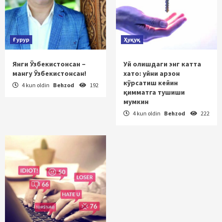
Ғурур
Ҳуқуқ
Янги Ўзбекистонсан –
Уй олишдаги энг катта
мангу Ўзбекистонсан!
хато: уйни арзон
кўрсатиш кейин
4 kun oldin
Behzod
192
қимматга тушиши
мумкин
4 kun oldin
Behzod
222