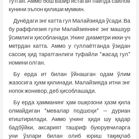
тутган. Аммо бош вазир истаган пайтда сайлов
кунини эълон қилиши мумкин.
Дунёдаги энг катта гул Малайзияда ўсади. Ва
бу раффлезия гули Малайзиянинг энг машҳур
ўсимлиги ҳисобланади. Унинг диаметри икки-уч
метрдан катта. Аммо у гуллаётганда ўзидан
сассиқ ҳид таратганлиги туфайли “жасад гул”
номини олган.
Бу ерда ит билан ўйнашган одам ўлим
жазосига ҳукм қилинади. Малайзия­да итни энг
нопок жонивор, деб ҳисоблашади.
Бу ерда ҳамманинг ҳам ошқозони ҳазм қила
олмайдиган “мевалар подшоҳи” — дуриан
етиштирилади. Аммо унинг ҳиди шу қадар
бадбўйки, аксарият ташриф буюрувчиларга
уни ўзлари билан олиб юриш тақиқлаб