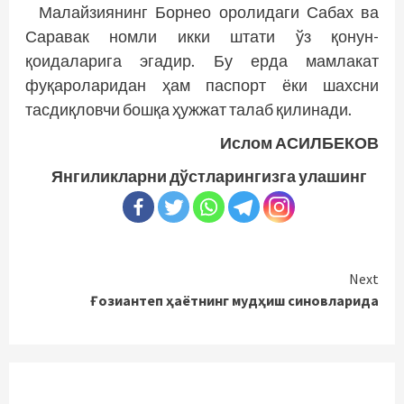
Малайзиянинг Борнео оролидаги Сабах ва
Саравак номли икки штати ўз қонун-
қоидаларига эгадир. Бу ерда мамлакат
фуқароларидан ҳам паспорт ёки шахсни
тасдиқловчи бошқа ҳужжат талаб қилинади.
Ислом АСИЛБЕКОВ
Янгиликларни дўстларингизга улашинг
Continue
Next
Ғозиантеп ҳаётнинг мудҳиш синовларида
Reading