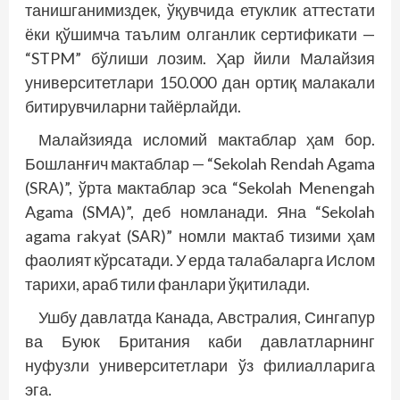
танишганимиздек, ўқувчида етуклик аттестати
ёки қўшимча таълим олганлик сертификати —
“STPM” бўлиши лозим. Ҳар йили Малайзия
университетлари 150.000 дан ортиқ малакали
битирувчиларни тайёрлайди.
Малайзияда исломий мактаблар ҳам бор.
Бошланғич мактаблар — “Sekolah Rendah Agama
(SRA)”, ўрта мактаблар эса “Sekolah Menengah
Agama (SMA)”, деб номланади. Яна “Sekolah
agama rakyat (SAR)” номли мактаб тизими ҳам
фаолият кўрсатади. У ерда талабаларга Ислом
тарихи, араб тили фанлари ўқитилади.
Ушбу давлатда Канада, Австралия, Сингапур
ва Буюк Британия каби давлатларнинг
нуфузли университетлари ўз филиалларига
эга.