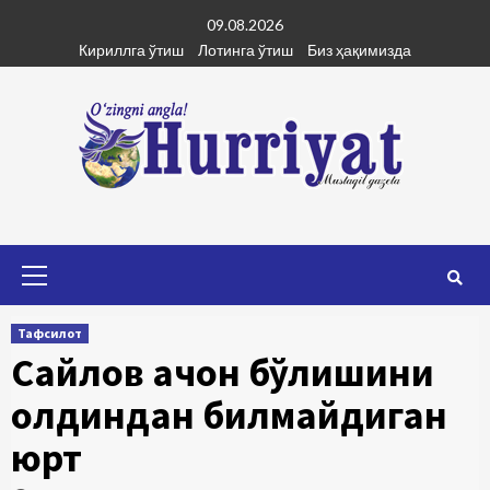
Skip
09.08.2026
to
Кириллга ўтиш
Лотинга ўтиш
Биз ҳақимизда
content
Primary
Menu
Тафсилот
Сайлов қачон бўлишини
олдиндан билмайдиган
юрт