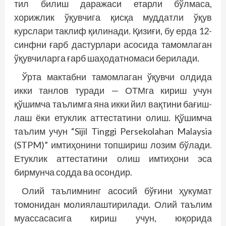
тил билиш даражаси етарли бўлмаса,
хорижлик ўқувчига қисқа муддатли ўқув
курслари таклиф қилинади. Қизиғи, бу ерда 12-
синфни ғарб дастурлари асосида тамомлаган
ўқувчиларга ғарб шаҳодатномаси берилади.
Ўрта мактабни тамомлаган ўқувчи олдида
икки танлов туради — ОТМга кириш учун
қўшимча таълимга яна икки йил вақтини бағиш­
лаш ёки етуклик аттестатини олиш. Қўшимча
таълим учун “Sijil Tinggi Persekolahan Malaysia
(STPM)” имтиҳонини топшириш лозим бўлади.
Етуклик аттестатини олиш имтиҳони эса
бирмунча содда ва осондир.
Олий таълимнинг асосий бўғини ҳукумат
томонидан молиялаштирилади. Олий таълим
муассасасига кириш учун, юқорида