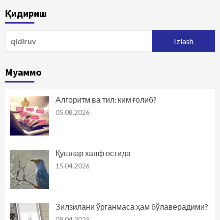
Қидириш
Qidirshish:
Муаммо
Алгоритм ва тил: ким ғолиб?
05.08.2026
Қушлар хавф остида
15.04.2026
Зилзилани ўрганмаса ҳам бўлаверадими?
09.04.2025