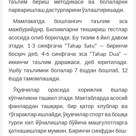
таълим бериш методикаси ва болаларни
парваришлаш дастурларини ўзлаштиришади.
Мамлакатда бошланғич таълим эса
мажбурийдир. Билимларни текшириш тестлар
асосида олиб борилади. Бу тизим 6 йил давом
этади. 1-3 синфгача “Tahap Satu” — биринчи
босқич деб, 4-6 синфгача эса “Tahap Dua” —
иккинчи таълим даражаси, деб юритилади.
Ушбу таълимни болалар 7 ёшдан бошлаб, 12
ёшда тамомлашади.
Ўқувчилар орасида хорижлик ёшлар
кўпчиликни ташкил этади. Мактабларда асосий
фанлардан ташқари, бир қатор клублар ва
тўгараклар ишлайди, ўқувчилар спорт ва бошқа
турли хил йўналишлар бўйи­ча машғулотларга
қатнашишлари мумкин. Биринчи синфдан бош­