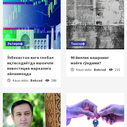
Эътироф
Таассуф
Ўзбекистон янги глобал
90 йиллик нашрнинг
иқтисодиётда ишончли
маёғи сўндими?
инвестиция марказига
4 kun oldin
Behzod
215
айланмоқда
4 kun oldin
Behzod
286