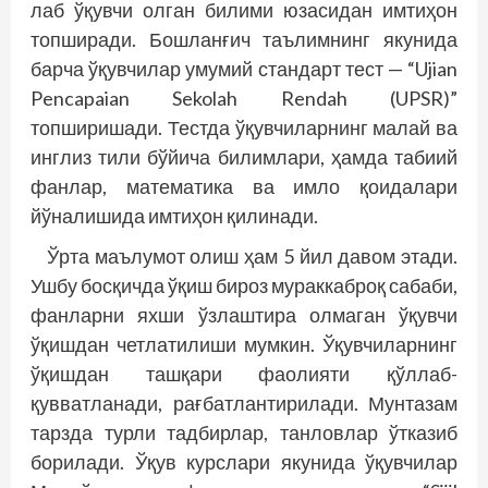
лаб ўқувчи олган билими юзасидан имтиҳон
топширади. Бошланғич таълимнинг якунида
барча ўқувчилар умумий стандарт тест — “Ujian
Pencapaian Sekolah Rendah (UPSR)”
топширишади. Тестда ўқувчиларнинг малай ва
инглиз тили бўйича билимлари, ҳамда табиий
фанлар, математика ва имло қоидалари
йўналишида имтиҳон қилинади.
Ўрта маълумот олиш ҳам 5 йил давом этади.
Ушбу босқичда ўқиш бироз мураккаброқ сабаби,
фанларни яхши ўзлаштира олмаган ўқувчи
ўқишдан четлатилиши мумкин. Ўқувчиларнинг
ўқишдан ташқари фаолияти қўллаб-
қувватланади, рағбатлантирилади. Мунтазам
тарзда турли тадбирлар, танловлар ўтказиб
борилади. Ўқув курслари якунида ўқувчилар