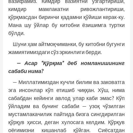
вазифамиз. Кимдир вазиятни ўзгартириши,
кимдир мамлакатни ривожлантириши,
қўрқмасдан биринчи қадамни қўйиши керак-ку.
Мана шу ўйлар бу китобни ёзишимга туртки
бўлди.
Шуни ҳам айтмоқчиманки, бу китобни бугунги
жамиятимиздаги сўз эркинлиги берди.
— Асар “Қўрқма” деб номланишининг
сабаби нима?
— Миллатимиздан кучли билим ва заковатга
эга инсонлар кўп етишиб чиққан. Хўш, нима
сабабдан кейинги авлод улар каби эмас? Кўп
ўйладим ва бунинг сабаби — узоқ чўзилган
мустамлакачилик пайтида бизга сингдирилган
қўрқув ҳисси, деган хулосага келдим. Қўрқув
оёғимизни кишанлаб қўйган. Сиёсатдан