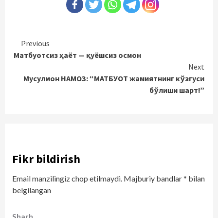
Continue
Previous
Матбуотсиз ҳаёт — қуёшсиз осмон
Reading
Next
Мусулмон НАМОЗ: “МАТБУОТ жамиятнинг кўзгуси
бўлиши шарт!”
Fikr bildirish
Email manzilingiz chop etilmaydi.
Majburiy bandlar
*
bilan
belgilangan
Sharh