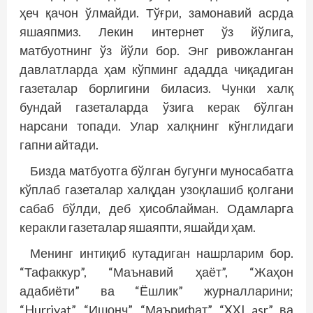
ҳеч қачон ўлмайди. Тўғри, замонавий асрда
яшаяпмиз. Лекин интернет ўз йўлига,
матбуотнинг ўз йўли бор. Энг ривожланган
давлатларда ҳам кўпминг ададда чиқадиган
газеталар борлигини биласиз. Чунки халқ
бундай газеталарда ўзига керак бўлган
нарсани топади. Улар халқнинг кўнглидаги
гапни айтади.
Бизда матбуотга бўлган бугунги муносабатга
кўплаб газеталар халқдан узоқлашиб қолгани
сабаб бўлди, деб ҳисоблайман. Одамларга
керакли газеталар яшаяпти, яшайди ҳам.
Менинг интиқиб кутадиган нашрларим бор.
“Тафаккур”, “Маънавий ҳаёт”, “Жаҳон
адабиёти” ва “Ёшлик” журналларини;
“Hurriyat”, “Ишонч”, “Маърифат”, “XXI asr” ва