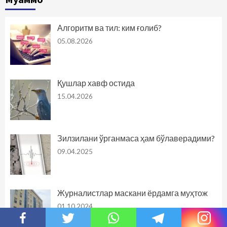
Алгоритм ва тил: ким ғолиб?
05.08.2026
Қушлар хавф остида
15.04.2026
Зилзилани ўрганмаса ҳам бўлаверадими?
09.04.2025
Журналистлар маскани ёрдамга муҳтож
01.10.2024