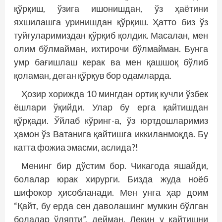
қўрқиш, ўзига ишонишдан, ўз ҳаётини
яхшилашга уринишдан қўрқиш. Ҳатто биз ўз
туйғуларимиздан қўрқиб қолдик. Масалан, мен
олим бўлмайман, ихтирочи бўлмайман. Бунга
умр бағишлаш керак ва мен қашшоқ бўлиб
қоламан, деган қўрқув бор одамларда.
Ҳозир хорижда 10 мингдан ортиқ кучли ўзбек
ёшлари ўқийди. Улар бу ерга қайтишдан
қўрқади. Ўйлаб кўринг-а, ўз юртдошларимиз
ҳамон ўз Ватанига қайтишга иккиланмоқда. Бу
катта фожиа эмасми, аслида?!
Менинг бир дўстим бор. Чикагода яшайди,
болалар юрак хирурги. Бизда жуда ноёб
шифокор ҳисобланади. Мен унга ҳар доим
“Қайт, бу ерда сен даволашинг мумкин бўлган
болалар ўляпти”, дейман. Лекин у қайтишни