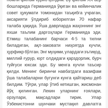
бошларида Германия­да ўқиган ва кейинчалик
совет ҳукумати томонидан таъқибга учраган,
аксарияти ўлдириб юборилган 70 нафар
талаба ҳақида. Ўша даврларда жаҳоннинг энг
яхши таълим даргоҳлари Германия­да эди.
Етмиш талабанинг барчаси 4-5 та тилни
биладиган, ақл-заковати ниҳоятда кучли,
ҳурфикр бўлган. Энг муҳими, улардаги эътиқод,
миллий ғурур, юрт олдидаги қарздорлик, бурч
туйғуси юксак эди. Бу менга кучли таъсир
қилди. Менинг биринчи навбатдаги вазифам
ўша талабаларни бугунги кунга қайтариш деб
билдим. Тўғри, улар ўтиб кетишган, жисмонан
йўқ қилинган. Лекин уларнинг ғоялари,
орзулари, мақсадлари тирик. Улар
Ўзбекистонни шунчаки мустақил давлатга