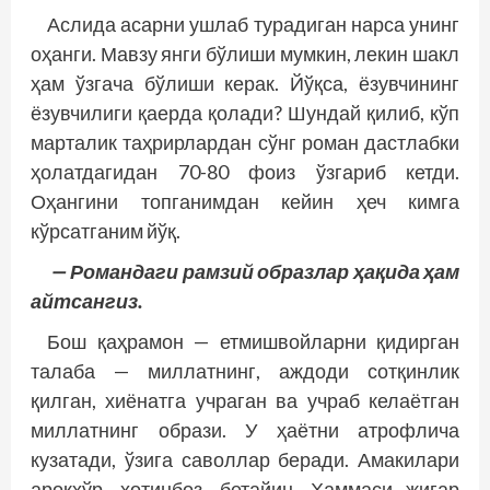
Аслида асарни ушлаб турадиган нарса унинг
оҳанги. Мавзу янги бўлиши мумкин, лекин шакл
ҳам ўзгача бўлиши керак. Йўқса, ёзувчининг
ёзувчилиги қаерда қолади? Шундай қилиб, кўп
марталик таҳрирлардан сўнг роман дастлабки
ҳолатдагидан 70-80 фоиз ўзгариб кетди.
Оҳангини топганимдан кейин ҳеч кимга
кўрсатганим йўқ.
— Романдаги рамзий образлар ҳақида ҳам
айтсангиз.
Бош қаҳрамон — етмишвойларни қидирган
талаба — миллатнинг, аждоди сотқинлик
қилган, хиёнатга учраган ва учраб келаётган
миллатнинг образи. У ҳаётни атрофлича
кузатади, ўзига саволлар беради. Амакилари
ароқхўр, хотинбоз, бетайин. Ҳаммаси жигар