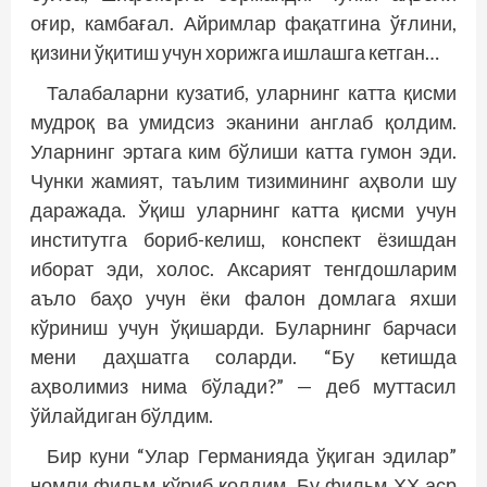
оғир, камбағал. Айримлар фақатгина ўғлини,
қизини ўқитиш учун хорижга ишлашга кетган…
Талабаларни кузатиб, уларнинг катта қисми
мудроқ ва умидсиз эканини англаб қолдим.
Уларнинг эртага ким бўлиши катта гумон эди.
Чунки жамият, таълим тизимининг аҳволи шу
даражада. Ўқиш уларнинг катта қисми учун
институтга бориб-келиш, конспект ёзишдан
иборат эди, холос. Аксарият тенгдошларим
аъло баҳо учун ёки фалон домлага яхши
кўриниш учун ўқишарди. Буларнинг барчаси
мени даҳшатга соларди. “Бу кетишда
аҳволимиз нима бўлади?” — деб муттасил
ўйлайдиган бўлдим.
Бир куни “Улар Германияда ўқиган эдилар”
номли фильм кўриб қолдим. Бу фильм ХХ аср