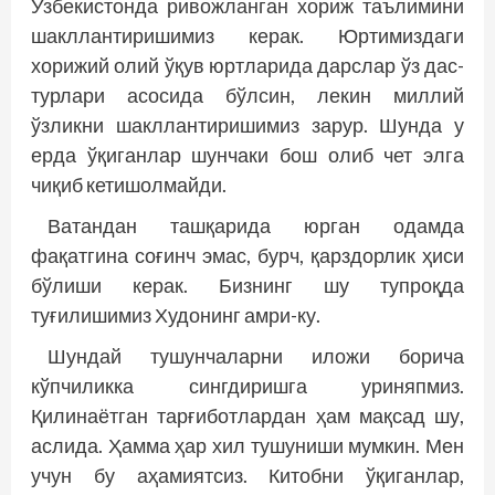
Ўзбекистонда ривож­ланган хориж таълимини
шакллантиришимиз керак. Юртимиздаги
хорижий олий ўқув юртларида дарслар ўз дас­
турлари асосида бўлсин, лекин миллий
ўзликни шакллантиришимиз зарур. Шунда у
ерда ўқиганлар шунчаки бош олиб чет элга
чиқиб кетишолмайди.
Ватандан ташқарида юрган одамда
фақатгина соғинч эмас, бурч, қарздорлик ҳиси
бўлиши керак. Бизнинг шу туп­роқда
туғилишимиз Худонинг амри-ку.
Шундай тушунчаларни иложи борича
кўпчиликка сингдиришга уриняпмиз.
Қилинаётган тарғиботлардан ҳам мақсад шу,
аслида. Ҳамма ҳар хил тушуниши мумкин. Мен
учун бу аҳамиятсиз. Китобни ўқиганлар,