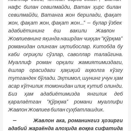
нафс
билан
севилмайди
, Ватан
ҳирс
билан
севилмайди
, Ватанга
жон
берилади
, фақат
жон
, фақат
жон
, фақат
жон
…” — булар
ўзбек
адабиётининг
ёш
вакили
Жавлон
Жовлиевнинг
яқинда
нашрдан
чиққан
“Қўрқма
”
романидан
олинган
иқтибослар
. Китобда бу
каби оғриқли сўзлар, саволлар талайгина.
Муаллиф роман орқали жамиятимиздаги,
ёшлар орасидаги ҳақиқий аҳволга кўзгу
тутгандек бўлади. Эҳтимол, шунинг учун ҳам
асар кўпчилик томонидан илиқ кутиб олинди.
Биз ҳам адабиётимизда янгилик деб
қаралаётган “Қўрқма” романи муаллифи
Жавлон Жовлиев билан суҳбатлашдик.
— Жавлон ака, романингиз ҳозирги
адабий жараёнда алоҳида воқеа сифатида