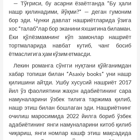
— Тўғриси, бу асарни ёзаётганда “Бу ҳали
нашр қилинадими, йўқми?” — деган гумоним
бор эди. Чунки давлат нашриётларида ўзига
хос “талаб”­лар бор эканини яхшигина биламан.
Ёки қўлёзмамнинг кўп замонлар нашриёт
тортмаларида нав­бат кутиб, чанг босиб
ётмаслигига ҳам кўзим етмасди.
Лекин романга сўнгги нуқтани қўйганимдан
хабар топиши билан “Asaxiy books” уни нашр
қилишини айтди. Ушбу хусусий нашриёт 2017
йил ўз фаолиятини жаҳон адабиётининг сара
намуналарини ўзбек тилига таржима қилиб,
нашр этиш билан бошлаган эди. Нашриётнинг
очилиш маросимида 2022 йилга бориб ўзбек
адабиётининг янги намуналарини китоб қилиб
чиқариш, янги номлар кашф этиш мақсадида