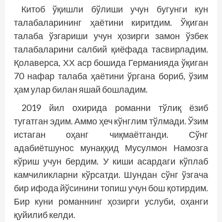
Китоб ўқишли бўлиши учун бугунги кун
талабаларининг ҳаётини киритдим. Ўқиган
талаба ўзгариши учун ҳозирги замон ўзбек
талабаларини салбий қиёфада тасвирладим.
Қолаверса, ХХ аср бошида Германияда ўқиган
70 нафар талаба ҳаётини ўргана бориб, ўзим
ҳам улар билан яшай бошладим.
2019 йил охирида романни тўлиқ ёзиб
тугатган эдим. Аммо ҳеч кўнглим тўлмади. Ўзим
истаган оҳанг чиқмаётганди. Сўнг
адабиётшунос мунаққид Мусулмон Намозга
кўриш учун бердим. У киши асардаги кўплаб
камчилик­ларни кўрсатди. Шундан сўнг ўзгача
бир ифода йўсинини топиш учун бош қотирдим.
Бир куни романнинг ҳозирги услуби, оҳанги
қуйилиб келди.