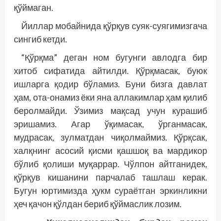
қўймаган.
Йиллар мобайнида қўрқув суяк-суягимизгача
сингиб кетди.
“Қўрқма” деган ном бугунги авлодга бир
хитоб сифатида айтилди. Қўрқмасак, буюк
ишларга қодир бўламиз. Буни бизга давлат
ҳам, ота-онамиз ёки яна аллакимлар ҳам қилиб
беролмайди. Ўзимиз мақсад учун курашиб
эришамиз. Агар ўқимасак, ўрганмасак,
мудрасак, зулматдан чиқолмаймиз. Қўрқсак,
халқнинг асосий қисми қашшоқ ва мардикор
бўлиб қолиши муқаррар. Чўлпон айтганидек,
қўрқув кишанини парчалаб ташлаш керак.
Бугун юртимизда ҳукм сураётган эркинликни
ҳеч қачон қўлдан бериб қўймаслик лозим.