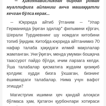
— Ҳикоянависликдан бирдан роман
муаллифига айланиш анча машаққатли
кечган бўлса керак…
— Юқорида айтиб ўтганим — “Улар
Германияда ўқиган эдилар” фильмини кўргач,
Шерали Турдиевнинг шу номдаги китобини
топиб ўқидим. Китобда юқорида айтганимиз 70
нафар талаба ҳақидаги илмий мақолалар
жамланган. Уни ўқигач, менда умуман бошқача
таассурот пайдо бўлди, ичим ларзага келди.
Ўша талабалар қисматига жудаям қизиқиб
қолдим: худди бизга ўхшаган, бизнинг
ёшимиздаги талабалар. Нима учун вафот
этишди?
Магистрлик ишимни ҳеч қандай алоқаси
бўлмаса ҳам, Қатағон қурбонлари хотираси