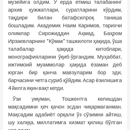
музейига олдим. У ерда етмиш талабанинг
архив ҳужжатлари, суратларини кўрдим,
тақдири билан батафсилроқ таниша
бошладим. Академик Наим Каримов, тарихчи
олимлар Сирожиддин Аҳмад, Баҳром
Ирзаевларнинг “Кўмак” ташкилоти ҳа­қида, ўша
талабалар ҳақида китоблари,
монографияларини ўқиб-ўргандим. Муҳаб­бат,
ижтимоий муаммолар ҳақида ёзаман деб
юрган бир қанча мавзуларим бор эди,
барчасини четга суриб қўйдим. Асар ёзилишига
4 йилга яқин вақт кетди.
Ўзи умуман, Тошкентга келишдан
мақсадимни ҳеч қачон эсдан чиқармаганман.
Мақсадим адабиёт орқали ўз сўзимни айтиш,
шу халққа, миллатимга хизмат қилиш бўлган