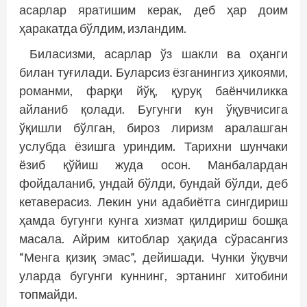
асарлар яратишим керак, деб ҳар доим
ҳаракатда бўлдим, изландим.
Биласизми, асарлар ўз шакли ва оҳанги
билан туғилади. Буларсиз ёзганингиз ҳикоями,
романми, фарқи йўқ, қуруқ баёнчиликка
айланиб қолади. Бугунги кун ўқувчисига
ўқишли бўлган, бироз лиризм аралашган
услубда ёзишга уриндим. Тарихни шунчаки
ёзиб қўйиш жуда осон. Манбалардан
фойдаланиб, ундай бўлди, бундай бўлди, деб
кетаверасиз. Лекин уни адабиётга сингдириш
ҳамда бугунги кунга хизмат қилдириш бошқа
масала. Айрим китоблар ҳақида сўрасангиз
“Менга қизиқ эмас”, дейишади. Чунки ўқувчи
уларда бугунги куннинг, эртанинг хитобини
топмайди.