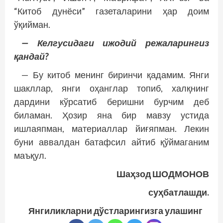
“Китоб дунёси” газеталарини ҳар доим
ўқийман.
— Келгусидаги ижодий режаларингиз
қандай?
— Бу китоб менинг биринчи қадамим. Янги
шакллар, янги оҳанглар топиб, халқнинг
дардини кўрсатиб беришни бурчим деб
биламан. Ҳозир яна бир мавзу устида
ишлаяпман, материаллар йиғяпман. Лекин
буни аввалдан батафсил айтиб қўймаганим
маъқул.
Шаҳзод ШОДМОНОВ
суҳбатлашди.
Янгиликларни дўстларингизга улашинг