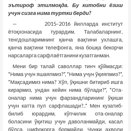
эътироф этилмоқда. Бу китобни ёзиш
учун сизга нима туртки берди?
— 2015–2016 йилларда институт
ётоқхонасида турардим. Талабаларнинг,
тенгдошларимнинг қанча вақтини ухлашга,
қанча вақтини телефонга, яна бошқа бекорчи
нарсаларга сарфлаётганини кузатганман.
Мени бир талай саволлар тинч қўймасди:
“Нима учун яшаяпмиз?”, “Нима учун ўқияпмиз?”,
“Мақсадимиз нима? Хўп, ўқишни битириб ишга
кирармиз, ундан кейин нима бўлади?”, “Ота-
оналар нима учун фарзандларининг ўқиши
учун катта пул сарфлашади?..” Мен кузатиб-
билиб юрардим, кўпчилик ота-оналар
боласини ўқитиш учун даволанмайди, касал
бўлса, шифокорга бормайди. Чунки аҳволи