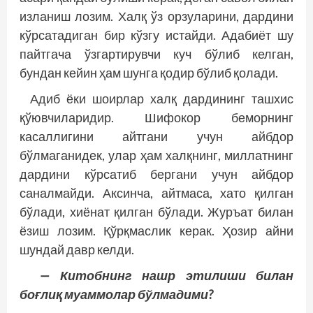
изланиш лозим. Халқ ўз орзуларини, дардини
кўрсатадиган бир кўзгу истайди. Адабиёт шу
пайтгача ўзгартирувчи куч бўлиб келган,
бундан кейин ҳам шунга қодир бўлиб қолади.
Адиб ёки шоирлар халқ дардининг ташхис
қўювчиларидир. Шифокор беморнинг
касаллигини айтгани учун айбдор
бўлмаганидек, улар ҳам халқнинг, миллатнинг
дардини кўрсатиб бергани учун айбдор
саналмайди. Аксинча, айтмаса, хато қилган
бўлади, хиёнат қилган бўлади. Журъат билан
ёзиш лозим. Қўрқмаслик керак. Ҳозир айни
шундай давр келди.
— Китобнинг нашр этилиши билан
боғлиқ муаммолар бўлмадими?