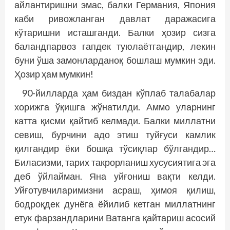
айлантиришни эмас, балки Германия, Япония
каби ривожланган давлат даражасига
кўтаришни исташганди. Балки ҳозир сизга
баландпарвоз гапдек туюлаётгандир, лекин
буни ўша замонларданоқ бошлаш мумкин эди.
Ҳозир ҳам мумкин!
90-йилларда ҳам биздан кўплаб талабалар
хорижга ўқишга жўнатилди. Аммо уларнинг
катта қисми қайтиб келмади. Балки миллатни
севиш, бурчини адо этиш туйғуси камлик
қилгандир ёки бош­қа тўсиқлар бўлгандир…
Биласизми, тарих такрорланиш хусусиятига эга
деб ўйлайман. Яна уйғониш вақти келди.
Уйғотувчиларимизни асраш, ҳимоя қилиш,
бодроқдек дунёга ёйилиб кетган миллатнинг
етук фарзандларини Ватанга қайтариш асосий