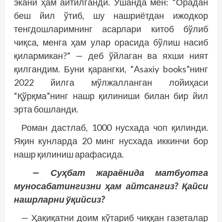
экани ҳам айтилганди. Ўшанда мен: “Орадан
беш йил ўтиб, шу нашриётдан ижодкор
тенгдошларимнинг асарлари китоб бўлиб
чиқса, менга ҳам улар орасида бўлиш насиб
қилармикан?” — деб ўйлаган ва яхши ният
қилгандим. Буни қарангки, “Asaxiy books”нинг
2022 йилга мўлжалланган лойиҳаси
“Қўрқма”нинг нашр қилиниши билан бир йил
эрта бошланди.
Роман дастлаб, 1000 нусхада чоп қилинди.
Яқин кунларда 20 минг нусхада иккинчи бор
нашр қилиниш арафасида.
— Суҳбат жараёнида матбуотга
муносабатингизни ҳам айтсангиз? Қайси
нашрларни ўқийсиз?
— Ҳақиқатни доим кўтариб чиққан газеталар