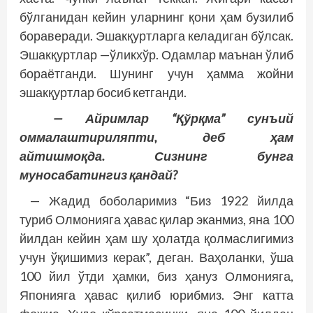
бўлганидан кейин уларнинг қони ҳам бузилиб
бораверади. Эшакқуртларга келадиган бўлсак.
Эшакқуртлар —ўликхўр. Одамлар маънан ўлиб
бораётганди. Шунинг учун ҳамма жойни
эшакқуртлар босиб кетганди.
— Айримлар “Қўрқма” сунъий
оммалаштириляпти, деб ҳам
айтишмоқда. Сизнинг бунга
муносабатингиз қандай?
— Жадид боболаримиз “Биз 1922 йилда
туриб Олмонияга ҳавас қилар эканмиз, яна 100
йилдан кейин ҳам шу ҳолатда қолмаслигимиз
учун ўқишимиз керак”, деган. Ваҳоланки, ўша
100 йил ўтди ҳамки, биз ҳануз Олмонияга,
Японияга ҳавас қилиб юрибмиз. Энг катта