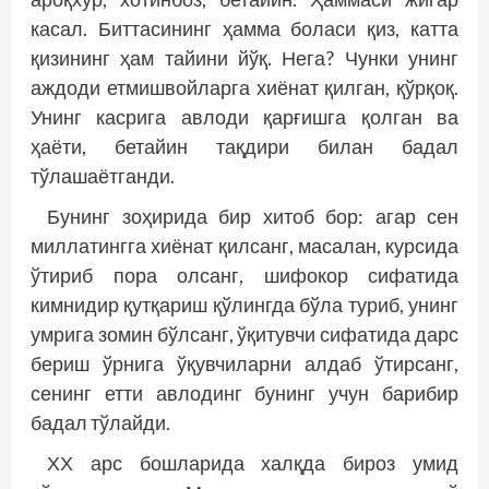
касал. Биттасининг ҳамма боласи қиз, катта
қизининг ҳам тайини йўқ. Нега? Чунки унинг
аждоди етмишвойларга хиёнат қилган, қўрқоқ.
Унинг касрига авлоди қарғишга қолган ва
ҳаёти, бетайин тақдири билан бадал
тўлашаётганди.
Бунинг зоҳирида бир хитоб бор: агар сен
миллатингга хиёнат қилсанг, масалан, курсида
ўтириб пора олсанг, шифокор сифатида
кимнидир қутқариш қўлингда бўла туриб, унинг
умрига зомин бўлсанг, ўқитувчи сифатида дарс
бериш ўрнига ўқувчиларни алдаб ўтирсанг,
сенинг етти авлодинг бунинг учун барибир
бадал тўлайди.
ХХ арс бошларида халқда бироз умид