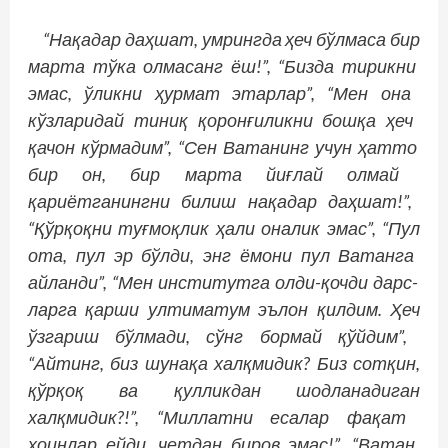
“Нақадар
даҳшат
, умрингда
ҳеч
бўлмаса
бир
марта
тўка
олмасанг
ёш
!”, “Бизда
тирикни
эмас
, ўликни
ҳурмат
этарлар
”, “Мен
она
кўзларидай
тиниқ
қоронғиликни
бошқа
ҳеч
қачон
кўрмадим
”, “Сен
Ватанинг
учун
ҳатто
бир
он
, бир
марта
йиғлай
олмай
қариётганингни
билиш
нақадар
даҳшат
!”,
“Қўрқоқни
туғмоқлик
ҳали
оналик
эмас
”, “Пул
ота
, пул
эр
бўлди
, энг
ёмони
пул
Ватанга
айланди
”, “Мен
институтга
олди
-қочди
дарс
­
ларга
қарши
ултиматум
эълон
қилдим
. Ҳеч
ўзгариш
бўлмади
, сўнг
бормай
қўйдим
”,
“Айтинг
, биз
шунақа
халқмидик
? Биз
сотқин
,
қўрқоқ
ва
қулликдан
шодланадиган
халқмидик
?!”, “Миллатни
есалар
фақат
хоинлар
ейди
, четдан
биров
эмас
!”, “Ватан