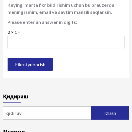
Keyingi marta fikr bildirishim uchun bu brauzerda
mening ismim, email va saytim manzili saqlansin.
Please enter an answer in digits:
2 × 1 =
Қидириш
Qidirshish:
Муаммо