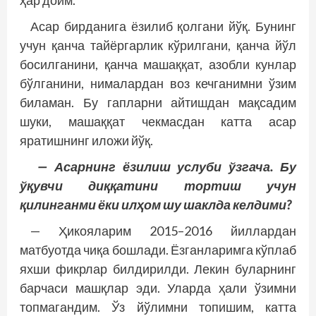
ҳар доим.
Асар бирданига ёзилиб қолгани йўқ. Бунинг
учун қанча тайёргарлик кўрилгани, қанча йўл
босилганини, қанча машаққат, азобли кунлар
бўлганини, нималардан воз кечганимни ўзим
биламан. Бу гапларни айтишдан мақсадим
шуки, машаққат чекмасдан катта асар
яратишнинг иложи йўқ.
— Асарнинг ёзилиш услуби ўз
гача. Бу
ўқувчи диққатини тортиш учун
қилинганми ёки илҳом шу шакл­д
а келдими?
— Ҳикояларим 2015–2016 йиллардан
матбуотда чиқа бошлади. Ёзганларимга кўплаб
яхши фикрлар билдирилди. Лекин буларнинг
барчаси машқлар эди. Уларда ҳали ўзимни
топмагандим. Ўз йўлимни топишим, катта