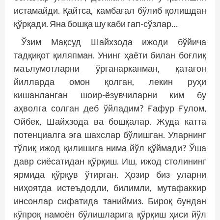
истамайди. Қайтса, камбағал бўлиб қолишдан
қўрқади. Яна бошқа шу каби гап-сўзлар…
Ўзим Мақсуд Шайхзода ижоди бўйи­­ча
тадқиқот қиляпман. Унинг ҳаёти билан боғлиқ
маълумотларни ўрганарканман, қатағон
йилларда омон қолган, лекин руҳи
кишанланган шоир-ёзувчиларни ким бу
аҳволга солган деб ўйладим? Ғафур Ғулом,
Ойбек, Шайхзода ва бошқалар. Жуда катта
потенциалга эга шахслар бўлишган. Уларнинг
тўлиқ ижод қилишига нима йўл қўймади? Ўша
давр сиёсатидан қўрқиш. Иш, ижод столининг
ярмида қўрқув ўтирган. Ҳозир биз уларни
ниҳоятда истеъдодли, билимли, мутафаккир
инсонлар сифатида таниймиз. Бироқ бундан
кўпроқ намоён бўлишларига қўрқиш ҳиси йўл