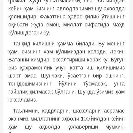
фожиа, Худо кўрсатмасинки, яна 100 йилдан
кейин ҳам бизнинг авлодларимиз шу аҳволда
қолишидир. Фақатгина ҳавас қилиб ўтишнинг
оқибати жуда ёмон, миллат сифатида маҳв
бўлиш дегани бу.
Танқид қилишни ҳамма билади. Бу менинг
ҳам, сизнинг ҳам қўлимиздан келади. Лекин
Ватанни кимдир юксалтириши керак-ку. Бугун
биз қаҳрамонлик учун катта иш қилишимиз
шарт эмас. Шунчаки, ўсаётган бир ёшнинг,
тенгдошимизнинг йўлини тўсмасак, унга
ғайрлик қилмасак бўлгани. Шунда ўзимиз ҳам
юксаламиз.
Таълимни, кадрларни, шахсларни асрамас
эканмиз, миллатнинг аҳволи 100 йилдан кейин
ҳам шу аҳволда қолавериши мумкин.