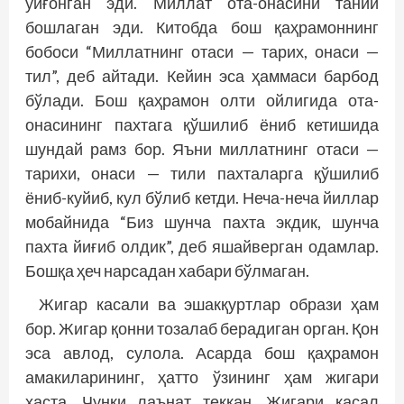
уйғонган эди. Миллат ота-онасини таний
бошлаган эди. Китобда бош қаҳрамоннинг
бобоси “Миллатнинг отаси — тарих, онаси —
тил”, деб айтади. Кейин эса ҳаммаси барбод
бўлади. Бош қаҳрамон олти ойлигида ота-
онасининг пахтага қўшилиб ёниб кетишида
шундай рамз бор. Яъни миллатнинг отаси —
тарихи, онаси — тили пахталарга қўшилиб
ёниб-куйиб, кул бўлиб кетди. Неча-неча йиллар
мобайнида “Биз шунча пахта экдик, шунча
пахта йиғиб олдик”, деб яшайверган одамлар.
Бошқа ҳеч нарсадан хабари бўлмаган.
Жигар касали ва эшакқуртлар образи ҳам
бор. Жигар қонни тозалаб берадиган орган. Қон
эса авлод, сулола. Асарда бош қаҳрамон
амакиларининг, ҳатто ўзининг ҳам жигари
хаста. Чунки лаънат теккан. Жигари касал