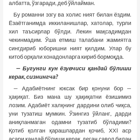
албатта, ўзгаради, деб ўйлайман.
Бу романни эзгу ва холис ният билан ёздим.
Ёзаётганимда иккиланишлар, хатолар, турли
хил таъсирлар бўлди. Лекин мақсадимдан
чекинмадим. Ўша етмиш талабани жамиятга
сингдириб юборишни ният қилдим. Улар бу
китоб орқали хонадонларга кириб бормоқда.
— Бугунги кун ёзувчиси қандай бўлиши
керак, сизнингча?
— Адабиётнинг юксак бир қонуни бор —
ҳақиқат. Биз мана шу ҳақиқатни ёзишимиз
лозим. Адабиёт халқнинг дардини олиб чиқса,
уни тузатиш мумкин. Ўзингиз ўйланг, дарди
аниқланмаган одамни тузатиб бўладими?
Қотиб қолган қарашлардан қочиб, ХХI аср
асари қандай бўлиши керак, деган савол билан