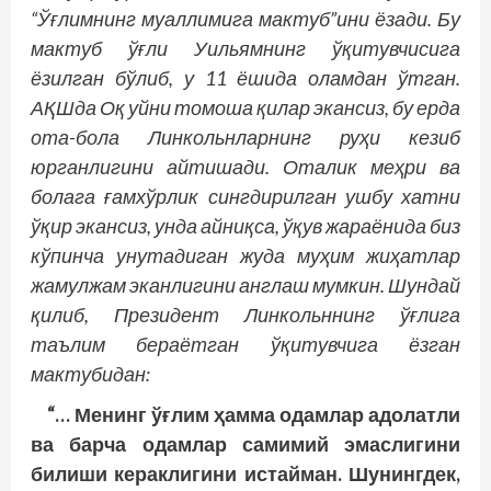
“Ўғлимнинг муаллимига мактуб”ини ёзади. Бу
мактуб ўғли Уильямнинг ўқитувчисига
ёзилган бўлиб, у 11 ёшида оламдан ўтган.
АҚШда Оқ уйни томоша қилар экансиз, бу ерда
ота-бола Линкольнларнинг руҳи кезиб
юрганлигини айтишади. Оталик меҳри ва
болага ғамхўрлик сингдирилган ушбу хатни
ўқир экансиз, унда айниқса, ўқув жараёнида биз
кўпинча унутадиган жуда муҳим жиҳатлар
жамулжам эканлигини англаш мумкин. Шундай
қилиб, Президент Линкольннинг ўғлига
таълим бераётган ўқитувчига ёзган
мактубидан:
“… Менинг ўғлим ҳамма одамлар адолатли
ва барча одамлар самимий эмаслигини
билиши кераклигини истайман. Шунингдек,