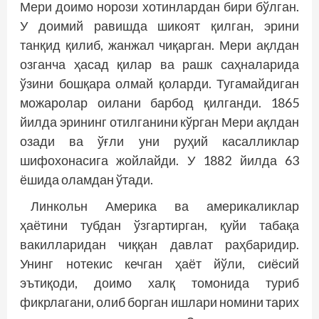
Мери доимо норози хотинлардан бири бўлган.
У доимий равишда шикоят қилган, эрини
танқид қилиб, жанжал чиқарган. Мери ақлдан
озганча ҳасад қилар ва рашк саҳналарида
ўзини бошқара олмай қоларди. Тугамайдиган
можаролар оилани барбод қилганди. 1865
йилда эрининг отилганини кўрган Мери ақлдан
озади ва ўғли уни руҳий касалликлар
шифохонасига жойлайди. У 1882 йилда 63
ёшида оламдан ўтади.
Линкольн Америка ва америкаликлар
ҳаётини тубдан ўзгартирган, қуйи табақа
вакилларидан чиққан давлат раҳбаридир.
Унинг нотекис кечган ҳаёт йўли, сиёсий
эътиқоди, доимо халқ томонида туриб
фикрлагани, олиб борган ишлари номини тарих