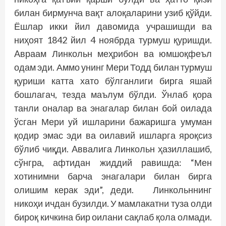
билан бирмунча вақт алоқаларини узиб қўйди.
Ёшлар икки йил давомида учрашишди ва
ниҳоят 1842 йил 4 ноябрда турмуш қуришди.
Aвраам Линкольн меҳрибон ва юмшоқфеъл
одам эди. Аммо унинг Мери Тодд билан турмуш
қуриши катта хато бўлганлиги бирга яшай
бошлагач, тезда маълум бўлди. Ўнлаб қора
танли оналар ва энагалар билан бой оилада
ўсган Мери уй ишларини бажаришга умуман
қодир эмас эди ва оилавий ишларга яроқсиз
бўлиб чиқди. Aввалига Линкольн ҳазиллашиб,
сўнгра, афтидан жиддий равишда: “Мен
хотинимни барча энагалари билан бирга
олишим керак эди”, деди. Линкольннинг
никоҳи ичдан бузилди. У мамлакатни туза олди
бироқ кичкина бир оилани сақлаб қола олмади.