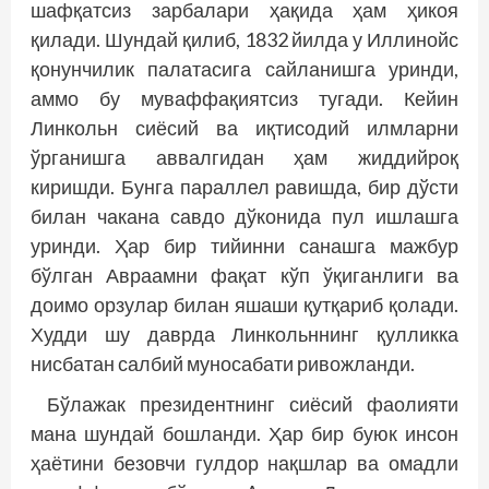
шафқатсиз зарбалари ҳақида ҳам ҳикоя
қилади. Шундай қилиб, 1832 йилда у Иллинойс
қонунчилик палатасига сайланишга уринди,
аммо бу муваффақиятсиз тугади. Кейин
Линкольн сиёсий ва иқтисодий илмларни
ўрганишга аввалгидан ҳам жиддийроқ
киришди. Бунга параллел равишда, бир дўсти
билан чакана савдо дўконида пул ишлашга
уринди. Ҳар бир тийинни санашга мажбур
бўлган Авраамни фақат кўп ўқиганлиги ва
доимо орзулар билан яшаши қутқариб қолади.
Худди шу даврда Линкольннинг қулликка
нисбатан салбий муносабати ривожланди.
Бўлажак президентнинг сиёсий фаолияти
мана шундай бошланди. Ҳар бир буюк инсон
ҳаётини безовчи гулдор нақшлар ва омадли