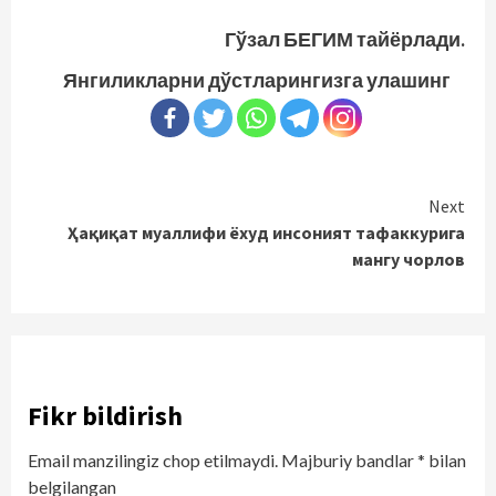
Гўзал БЕГИМ тайёрлади.
Янгиликларни дўстларингизга улашинг
Continue
Next
Ҳақиқат муаллифи ёхуд инсоният тафаккурига
Reading
мангу чорлов
Fikr bildirish
Email manzilingiz chop etilmaydi.
Majburiy bandlar
*
bilan
belgilangan