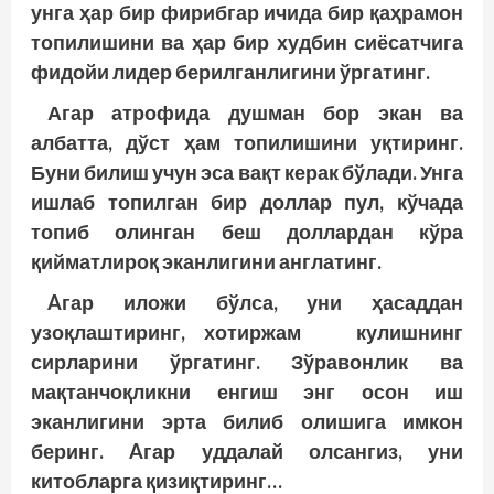
унга ҳар бир фирибгар ичида бир қаҳрамон
топилишини ва ҳар бир худбин сиёсатчига
фидойи лидер берилганлигини ўргатинг.
Агар атрофида душман бор экан ва
албатта, дўст ҳам топилишини уқтиринг.
Буни билиш учун эса вақт керак бўлади. Унга
ишлаб топилган бир доллар пул, кўчада
топиб олинган беш доллардан кўра
қийматлироқ эканлигини англатинг.
Aгар иложи бўлса, уни ҳасаддан
узоқлаштиринг, хотиржам кулишнинг
сирларини ўргатинг. Зўравонлик ва
мақтанчоқликни енгиш энг осон иш
эканлигини эрта билиб олишига имкон
беринг. Aгар уддалай олсангиз, уни
китобларга қизиқтиринг…