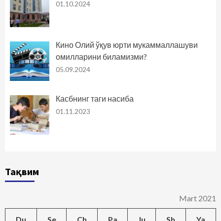
01.10.2024
Кино Олий ўқув юрти мукаммаллашуви
омилларини биламизми?
05.09.2024
Касбнинг таги насиба
01.11.2023
Тақвим
Mart 2021
Du
Se
Ch
Pa
Ju
Sh
Ya