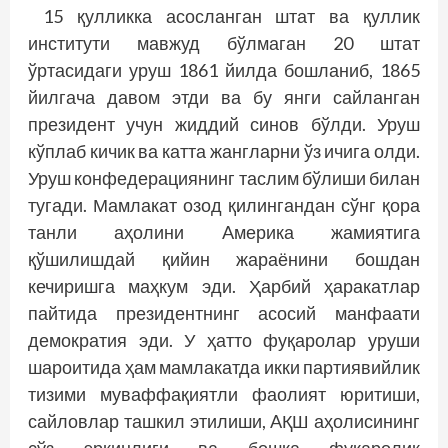
15 қулликка асосланган штат ва қуллик
институти мавжуд бўлмаган 20 штат
ўртасидаги уруш 1861 йилда бошланиб, 1865
йилгача давом этди ва бу янги сайланган
президент учун жиддий синов бўлди. Уруш
кўплаб кичик ва катта жангларни ўз ичига олди.
Уруш конфедерациянинг таслим бўлиши билан
тугади. Мамлакат озод қилингандан сўнг қора
танли аҳолини Aмерика жамиятига
қўшилишдай қийин жараёнини бошдан
кечиришга маҳкум эди. Ҳарбий ҳаракатлар
пайтида президентнинг асосий манфаати
демократия эди. У ҳатто фуқаролар уруши
шароитида ҳам мамлакатда икки партиявийлик
тизими муваффақиятли фаолият юритиши,
сайловлар ташкил этилиши, AҚШ аҳолисининг