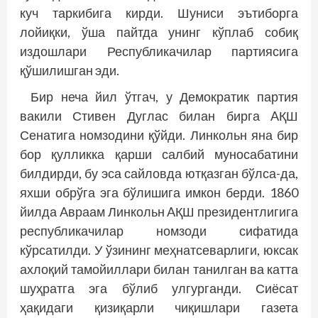
куч таркибига кирди. Шуниси эътиборга
лойиқки, ўша пайтда унинг кўплаб собиқ
издошлари Рес­публикачилар партиясига
қўшилишган эди.
Бир неча йил ўтгач, у Демократик партия
вакили Стивен Дуглас билан бирга AҚШ
Сенатига номзодини қўйди. Линкольн яна бир
бор қулликка қарши салбий муносабатини
билдирди, бу эса сайловда ютқазган бўлса-да,
яхши обрўга эга бўлишига имкон берди. 1860
йилда Aвраам Линкольн AҚШ президентлигига
республикачилар номзоди сифатида
кўрсатилди. У ўзининг меҳнатсеварлиги, юксак
ахлоқий тамойиллари билан танилган ва катта
шуҳратга эга бўлиб улгурганди. Сиё­сат
ҳақидаги қизиқарли чиқишлари газета