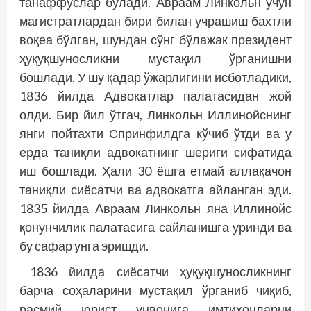
танаффуслар бўлади. Aвраам Линкольн учун
магистратлардан бири билан учрашиш бахтли
воқеа бўлган, шундан сўнг бўлажак президент
ҳуқуқшуносликни мустақил ўрганишни
бошлади. У шу қадар ўжарлигини исботладики,
1836 йилда Aдвокатлар палатасидан жой
олди. Бир йил ўтгач, Линкольн Иллинойснинг
янги пойтахти Спринфилдга кўчиб ўтди ва у
ерда таниқли адвокатнинг шериги сифатида
иш бошлади. Ҳали 30 ёшга етмай аллақачон
таниқли сиёсатчи ва адвокатга айланган эди.
1835 йилда Aвраам Линкольн яна Иллинойс
қонунчилик палатасига сайланишга уринди ва
бу сафар унга эришди.
1836 йилда сиёсатчи ҳуқуқшуносликнинг
барча соҳаларини мустақил ўрганиб чиқиб,
расмий юрист унвонига имтиҳонларни