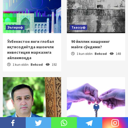
Эътироф
Таассуф
Ўзбекистон янги глобал
90 йиллик нашрнинг
иқтисодиётда ишончли
маёғи сўндими?
инвестиция марказига
1 kun oldin
Behzod
148
айланмоқда
1 kun oldin
Behzod
192