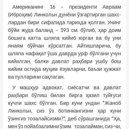
Американинг 16 – президенти Авраам
(Иброҳим) Линкольн дунёни ўзгартирган шахс­
лардан бири сифатида тарихда қолган. Унинг
бўйи жуда баланд – 193 см. бўлиб, ҳар доим
бошига катта шляпа кийиб юрган ва бу уни
янаям бўйчан кўрсатган. Айтишларича, бу
шляпа нафақат ўша даврда урф бўлгани учун
кийилган, балки давлат раҳбари ушбу бош
кийим остида муҳим ёзувларни, баъзи ҳужжат
ва пулларини сақлаган.
У машҳур адвокат, сиё­сатчи ва давлат
раҳбари бўлиш билан бирга ҳазил туйғуси
кучли шахс бўлган. Бир куни ундан “Жаноб
Линкольн, сиз ўз ботинкангизни ҳар куни
ўзингиз тозалайсизми?”, деб сўрашганида “Ҳа,
мен ўз пойабзалимни ўзим тозалайман, сиз-чи,