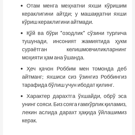
Отам менга меҳнатни яхши кўришим
кераклигини айтди; у машаққатни яхши
кўриш кераклигини айтмади.
Қўй ва бўри “озодлик” сўзини турлича
тушунади, инсоният жамиятида ҳукм
сураётган келишмовчиликларнинг
моҳияти ҳам ана ўшанда.
Ҳеч қачон Роббим мен томонда деб
айтманг; яхшиси сиз ўзингиз Роббингиз
тарафида бўлиш учун ибодат қилинг.
Характер дарахтга ўхшайди, обрў эса
унинг сояси. Биз сояга ғамхўрлик қиламиз,
лекин аслида дарахт ҳақида ўйлашимиз
керак.