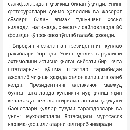
саҳифаларидан қизиқиш билан ўқилди. Унинг
фотосуратлари доимо ҳалоллик ва жасорат
сўзлари билан эгизак тушунчани ҳосил
қиларди. Натижада, сиё­сатчи сайловларда 80
фоиздан кўпроқ овоз тўплаб ғалаба қозонди.
Бироқ янги сайланган президентнинг кўплаб
ра­қиблари бор эди. Унинг қуллик тарқалиши
эҳтимолини истисно қилган сиёсати бир нечта
штатларнинг Қўшма Штатлар таркибидан
ажралиб чиқиши ҳақида эълон қилишига олиб
келди. Президентнинг аллақачон мавжуд
бўлган штатларда қулликни йўқ қилиш яқин
келажакда режалаштирилмаганлиги ҳақидаги
баёнотлари қуллар тузуми тарафдорлари ва
унинг мухолифлари ўртасидаги муросасиз
қарама-қаршиликларни келтириб чиқаради