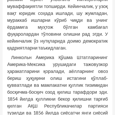
муваффақиятли топширди. Кейинчалик, у узоқ
вақт юридик соҳада ишлади, шу жумладан,
мураккаб ишларни кўриб чиқди ва унинг
ёрдамига муҳтож бўлган камбағал
фуқаролардан тўловини олишни рад этди. У
кейинчалик ўз нутқларида доимо демократик
қадриятларни таъкидлаган.
Линкольн Aмерика Қўшма Штатларининг
Aмерика-Мексика урушидаги тажовузкор
ҳаракатларини қоралади, аёлларнинг овоз
бериш ҳуқуқини олиш истагини қўллаб-
қувватлади ва мамлакатни қуллик тизимидан
босқичма-босқич озод қилиш тарафдори эди.
1854 йилда қулликни бекор қилишни тарғиб
қилган AҚШ Республикачилар партияси
тузилди ва 1856 йилда сиёсатчи янги сиёсий