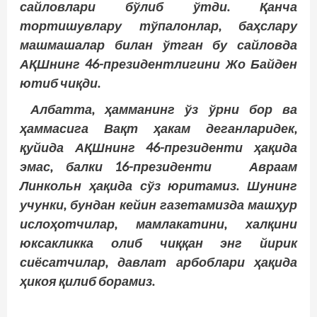
сайловлари бўлиб ўтди. Қанча
тортишувлару тўпалонлар, баҳслару
машмашалар билан ўтган бу сайловда
АҚШнинг 46-президентлигини Жо Байден
ютиб чиқди.
Албатта, ҳамманинг ўз ўрни бор ва
ҳаммасига Вақт ҳакам деганларидек,
қуйида АҚШнинг 46-президенти ҳақида
эмас, балки 16-президенти Авраам
Линкольн ҳақида сўз юритамиз. Шунинг
учунки, бундан кейин газетамизда машҳур
ислоҳотчилар, мамлакатини, халқини
юксакликка олиб чиққан энг йирик
сиёсатчилар, давлат арбоблари ҳақида
ҳикоя қилиб борамиз.