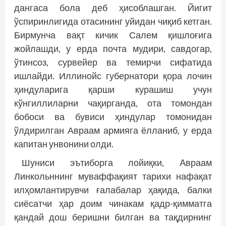
дангаса бола деб ҳисоблашган. Йигит
ўспиринлигида отасининг уйидан чиқиб кетган.
Бирмунча вақт кичик Салем қишлоғига
жойлашди, у ерда почта мудири, савдогар,
ўтинсоз, сурвейер ва темирчи сифатида
ишлайди. Иллинойс губернатори қора лочин
ҳиндуларига қарши курашиш учун
кўнгиллиларни чақирганда, ота томондан
бобоси ва бувиси ҳиндулар томонидан
ўлдирилган Авраам армияга ёлланиб, у ерда
капитан унвонини олди.
Шуниси эътиборга лойиқки, Aвраам
Линкольннинг муваффақият тарихи нафақат
илҳомлантирувчи ғалабалар ҳақида, балки
сиёсатчи ҳар доим чинакам қадр-қимматга
қандай дош беришни билган ва тақдирнинг