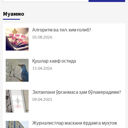
Муаммо
Алгоритм ва тил: ким ғолиб?
05.08.2026
Қушлар хавф остида
15.04.2026
Зилзилани ўрганмаса ҳам бўлаверадими?
09.04.2025
Журналистлар маскани ёрдамга муҳтож