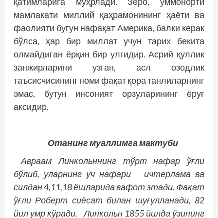
қатимларига муҳрлади. Зеро, уммонорти
мамлакати миллий қаҳрамонининг ҳаёти ва
фаолияти бугун нафақат Америка, балки керак
бўлса, ҳар бир миллат учун тарих бекита
олмайдиган ёрқин бир улгидир. Асрий қуллик
занжирларини узган, асл озодлик
таъсисчисининг номи фақат қора танлиларнинг
эмас, бутун инсоният орзуларининг ёруғ
аксидир.
Отанинг муаллимга мактуби
Авраам Линкольннинг тўрт нафар ўғли
бўлиб, уларнинг уч нафари ичтерлама ва
силдан 4,11,18 ёшларида вафот этади. Фақат
ўғли Роберт сиёсат билан шуғулланади, 82
йил умр кўради. Линкольн 1855 йилда ўзининг