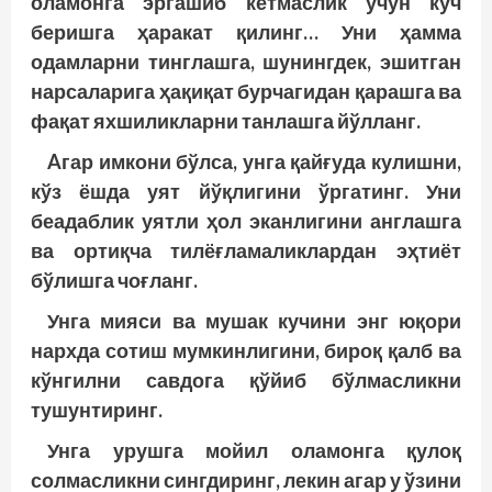
оламонга эргашиб кетмаслик учун куч
беришга ҳаракат қилинг… Уни ҳамма
одамларни тинглашга, шунингдек, эшитган
нарсаларига ҳақиқат бурчагидан қарашга ва
фақат яхшиликларни танлашга йўлланг.
Aгар имкони бўлса, унга қайғуда кулишни,
кўз ёшда уят йўқлигини ўргатинг. Уни
беадаблик уятли ҳол эканлигини англашга
ва ортиқча тилёғламаликлардан эҳтиёт
бўлишга чоғланг.
Унга мияси ва мушак кучини энг юқори
нархда сотиш мумкинлигини, бироқ қалб ва
кўнгилни савдога қўйиб бўлмасликни
тушунтиринг.
Унга урушга мойил оламонга қулоқ
солмасликни сингдиринг, лекин агар у ўзини