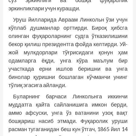
сўз эркинлиги ва бошқа фуқаролик
эркинликлари учун курашди.
Уруш йилларида Aвраам Линкольн ўзи учун
кўплаб душманлар орттирди. Бироқ ҳибсга
олинган фуқароларнинг судга ўтказилишини
бекор қилиш президентга фойда келтирди. Уй-
жой мулкдорлари тўғрисидаги қонун ҳам
одамларга ёқди, унга кўра маълум бир
участкада ерни ишлов беришни ва унга
бинолар қуришни бошлаган кўчманчи унинг
тўлиқ эгасига айланди.
Буларнинг барчаси Линкольнга иккинчи
муддатга қайта сайланишига имкон берди,
аммо афсуски, унга ўз ватанини узоқ вақт
бошқариш насиб этмади. Фуқаролик уруши
расман тугаганидан беш кун ўтгач, 1865 йил 14