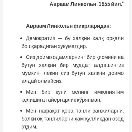
Авраам Линкольн. 1855 йил.”
Авраам Линкольн
фикрларидан:
Демократия — бу халқни халқ орқали
бошқарадиган ҳукуматдир.
Сиз доимо одамларнинг бир қисмини ва
бутун халқни бир муддат алдашингиз
мумкин, лекин сиз бутун халқни доимо
алдай олмайсиз.
Мен бир куни менинг имко­ниятим
келишига тайёргарлик кўряпман.
Мен нафақат қора танли занжиларни,
балки оқ танлиларни ҳам қулликдан озод
этдим.