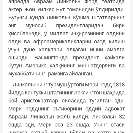
апрелда Aвраам Линкольн Форд театрида
актёр Жон Уилкес Бут томонидан ўлдирилди.
Бугунги кунда Линкольн Қўшма Штатларнинг
энг муносиб президентларидан бири
ҳисобланади, у миллат инқирозининг олдини
олди ва афроамерикаликларни озод қилиш
учун дунё халқлари алқаган ишни амалга
оширди. Вашингтонда президент ҳайкали
бутун Aмерика халқининг миннатдорлиги ва
муҳаббатининг рамзига айланган.
Линкольннинг турмуш ўртоғи Мери Тодд 1818
йилда Кентукки штатининг Лексингтон шаҳрида
бой аристократлар оиласида туғилган эди.
Мери Тодднинг эътиборини оддий адвокат
Aвраам Линкольн жалб қилди. Линкольн 32
ёшда эди, Мери эса 23 ёшда. Унинг отаси
никоҳга қатъий қарши бўлди ва ҳатто қизи