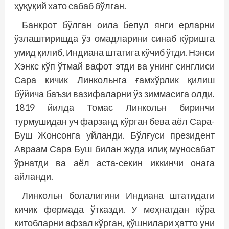
ҳуқуқий хато сабаб бўлган.
Банкрот бўлган оила бепул янги ерларни
ўзлаштиришда ўз омадларини синаб кўришга
умид қилиб, Индиана штатига кўчиб ўтди. Нэнси
Хэнкс кўп ўтмай вафот этди ва унинг синглиси
Сара кичик Линкольнга ғамхўрлик қилиш
бўйича баъзи вазифаларни ўз зиммасига олди.
1819 йилда Томас Линкольн биринчи
турмушидан уч фарзанд кўрган бева аёл Сара-
Буш Жонсонга уйланди. Бўлғуси президент
Авраам Сара Буш билан жуда илиқ муносабат
ўрнатди ва аёл аста-секин иккинчи онага
айланди.
Линкольн болалигини Индиана штатидаги
кичик фермада ўтказди. У меҳнатдан кўра
китобларни афзал кўрган, қўшнилари ҳатто уни