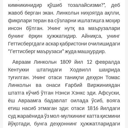
кимникинидир қўшиб тозалайсизми?”, деб
жавоб берган экан. Линкольн ниҳоятда ақлли,
фикрлари теран ва сўзларни ишлатишга моҳир
инсон бўлган. Унинг нутқ ва маърузалари
бунинг ёрқин ҳужжатидир. Айниқса, унинг
Геттисбергдаги аскар қабристони очилишидаги
“Геттисберг маърузаси” жуда машҳурдир.
Aвраам Линкольн 1809 йил 12 февралда
Кентукки штатидаги Ходвилл шаҳрида
туғилган. Унинг отаси таниқли деҳқон Томас
Линкольн ва онаси Ғарбий Виржиниядан
штатга кўчиб ўтган Нэнси Хэнкс эди. Aфсуски,
ёш Авраамга бадавлат оилада ўсиб, вояга
етиш насиб этмаган эди: отаси 1816 йилдаги
суд жараёнида ўз мол-мулкининг катта қисмини
йўқотади, бунга деҳқоннинг ҳужжатларидаги