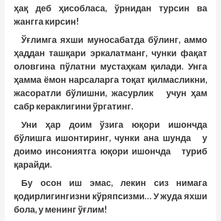
ҳақ деб ҳисобласа, ўрнидан турсин ва
жангга кирсин!
Ўғлимга яхши муносабатда бўлинг, аммо
ҳаддан ташқари эркалатманг, чунки фақат
оловгина пўлатни мустаҳкам қилади. Унга
ҳамма ёмон нарсаларга тоқат қилмасликни,
жасоратли бўлишни, жасурлик учун ҳам
сабр кераклигини ўргатинг.
Уни ҳар доим ўзига юқори ишончда
бўлишга ишонтиринг, чунки ана шунда у
доимо инсониятга юқори ишонч­­да туриб
қарайди.
Бу осон иш эмас, лекин сиз нимага
қодирлигингизни кўряпсизми… У жуда яхши
бола, у менинг ўғлим!