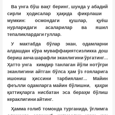
Ва унга бўш вақт беринг, шунда у абадий
сирли ҳодисалар ҳақида фикрлаши
мумкин: осмондаги қушлар, қуёш
нурларидаги асаларилар ва яшил
тепаликлардаги гуллар.
У мактабда бўлар экан, одамларни
алдашдан кўра муваффақиятсизликка дош
бериш анча шарафли эканлигини ўргатинг…
Ҳатто унга кимдир танлаган йўли нотўғри
эканлигини айтган бўлса ҳам ўз ғояларига
ишониш ҳиссини тарбияланг… Майин
феълли одамларга майин бўлишни, қаҳри
қаттиқларга нисбатан эса бераҳм бўлиш
кераклигини айтинг.
Ҳамма ғолиб томонда турганида, ўғлимга