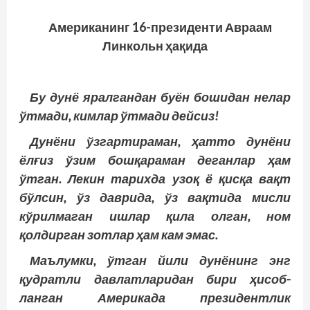
Американинг 16-президенти Авраам
Линкольн ҳақида
Бу дунё яралгандан буён бошидан нелар
ўтмади, кимлар ўтмади дейсиз!
Дунёни ўзгартираман, ҳатто дунёни
ёлғиз ўзим бош­қараман деганлар ҳам
ўтган. Лекин тарихда узоқ ё қисқа вақт
бўлсин, ўз даврида, ўз вақтида мисли
кўрилмаган ишлар қила олган, ном
қолдирган зотлар ҳам кам эмас.
Маълумки, ўтган йили дунёнинг энг
қудратли давлатларидан бири ҳисоб­
ланган Америкада президентлик