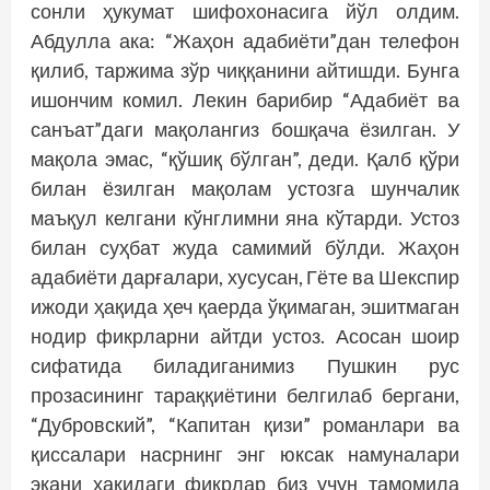
сонли ҳукумат шифохонасига йўл олдим.
Абдулла ака: “Жаҳон адабиёти”дан телефон
қилиб, таржима зўр чиққанини айтишди. Бунга
ишончим комил. Лекин барибир “Адабиёт ва
санъат”даги мақолангиз бош­қача ёзилган. У
мақола эмас, “қўшиқ бўлган”, деди. Қалб қўри
билан ёзилган мақолам устозга шунчалик
маъқул келгани кўнглимни яна кўтарди. Устоз
билан суҳбат жуда самимий бўлди. Жаҳон
адабиёти дарғалари, хусусан, Гёте ва Шекспир
ижоди ҳақида ҳеч қаерда ўқимаган, эшитмаган
нодир фикр­ларни айтди устоз. Асосан шоир
сифатида биладиганимиз Пушкин рус
прозасининг тараққиётини белгилаб бергани,
“Дубровский”, “Капитан қизи” романлари ва
қиссалари насрнинг энг юксак намуналари
экани ҳақидаги фикр­лар биз учун тамомила