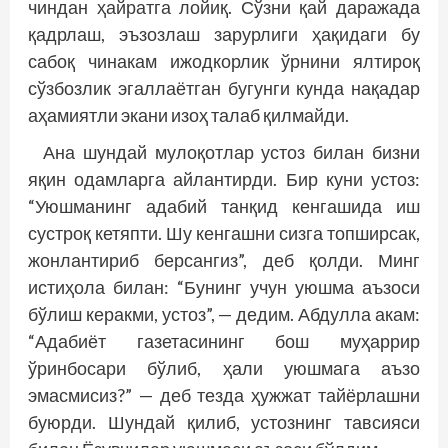
чиндан ҳайратга лойиқ. Сўзни қай даражада
қадрлаш, эъзозлаш зарурлиги ҳақидаги бу
сабоқ чинакам ижодкорлик ўрнини ялтироқ
сўзбозлик эгаллаётган бугунги кунда нақадар
аҳамиятли экани изоҳ талаб қилмайди.
Ана шундай мулоқотлар устоз билан бизни
яқин одамларга айлантирди. Бир куни устоз:
“Уюшманинг адабий танқид кенгашида иш
сустроқ кетяпти. Шу кенгашни сизга топширсак,
жонлантириб берсангиз”, деб қолди. Минг
истиҳола билан: “Бунинг учун уюшма аъзоси
бўлиш керакми, устоз”, — дедим. Абдулла акам:
“Адабиёт газетасининг бош муҳаррир
ўринбосари бўлиб, ҳали уюшмага аъзо
эмасмисиз?” — деб тезда ҳужжат тайёрлашни
буюрди. Шундай қилиб, устоз­нинг тавсия­си