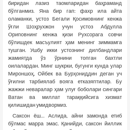
биридан лазиз таомларидан баҳраманд
бўлганмиз. Яна бир гап: фахр ила айта
оламанки, устоз Бегали Қосимовнинг кенжа
ўғли Шоҳрухжон учун устоз Абдулла
Ориповнинг кенжа қизи Рухсорага совчи
бўлишдек масъ­улият ҳам менинг зиммамга
тушган. Ушбу икки устознинг дилбандлари
жамиятда ўз ўрнини топган бахтли
оилалардан. Минг шукрки, бугунги кунда улар
Мироншоҳ, Ойбек ва Бурҳониддин деган уч
ўғилни тарбиялаб вояга етказяптилар. Бу
жажжи неваралар ҳам улуғ боболари сингари
Ватан ва миллат тараққийсига хизмат
қилишидан умид­вормиз.
Саксон ёш… Аслида, айни замонда етиб
бўлмас марра эмас. Қанийди, саксон йиллик