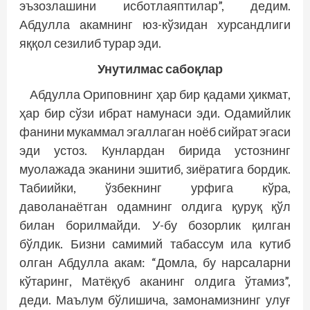
эъзозлашини исботлаяптилар”, дедим.
Абдулла акамнинг юз-кўзидан хурсанд­лиги
яққол сезилиб турар эди.
Унутилмас сабоқлар
Абдулла Ориповнинг ҳар бир қадами ҳикмат,
ҳар бир сўзи ибрат намунаси эди. Одамийлик
фанини мукаммал эгаллаган ноёб сийрат эгаси
эди устоз. Кунлардан бирида устознинг
муолажада эканини эшитиб, зиё­ратига бордик.
Табиийки, ўзбекнинг урфига кўра,
даволанаётган одамнинг олдига қуруқ қўл
билан борилмайди. У-бу бозорлик қилган
бўлдик. Бизни самимий табассум ила кутиб
олган Абдулла акам: “Домла, бу нарсаларни
кўтаринг, Матёқуб аканинг олдига ўтамиз”,
деди. Маълум бўлишича, замонамизнинг улуғ