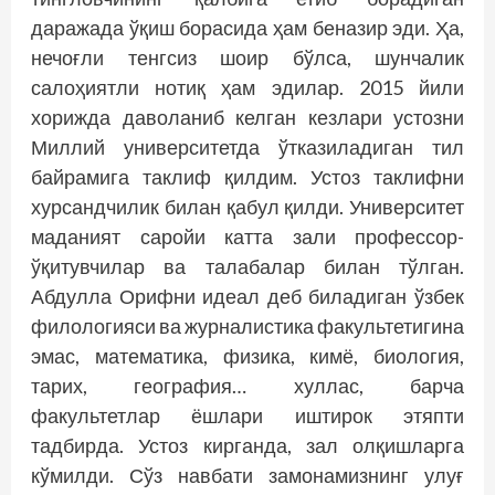
даражада ўқиш борасида ҳам беназир эди. Ҳа,
нечоғли тенгсиз шоир бўлса, шунчалик
салоҳиятли нотиқ ҳам эдилар. 2015 йили
хорижда даволаниб келган кезлари устозни
Миллий университетда ўтказиладиган тил
байрамига таклиф қилдим. Устоз таклифни
хурсандчилик билан қабул қилди. Университет
маданият саройи катта зали профессор-
ўқитувчилар ва талабалар билан тўлган.
Абдулла Орифни идеал деб биладиган ўзбек
филологияси ва журналистика факультетигина
эмас, математика, физика, кимё, биология,
тарих, география… хуллас, барча
факультетлар ёшлари иштирок этяпти
тадбирда. Устоз кирганда, зал олқиш­ларга
кўмилди. Сўз навбати замонамизнинг улуғ