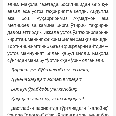
эдим. Мақола газетада босилишидан бир кун
аввал эса устоз таҳририятга келди. Абдулла
ака, бош муҳарриримиз Аҳмаджон ака
Мелибоев ва камина бирга ўтириб, таҳрирни
давом эттирдик. Иккала устоз ўз таҳрирларини
киритгач, менинг фикрим билан ҳам қизиқишди.
Тортиниб-қимтиниб баъзи фикрларни айтдим —
устоз мамнуният билан қабул қилди. Мақола
сўнгидан мана бу тўртлик ҳам ўрин олган эди:
Дарвеш умр бўйи чекиб ғам, заҳмат,
Дунёда ҳақиқат ахтарди фақат.
Бир кун ўраб деди уни халойиқ:
Ҳақиқат ўзинг-ку, ўзинг ҳақиқат!
Дастлабки вариантда тўртликдаги “халойиқ”
ўрнида “оломон” сўзи қўлланган эди. Минг бир