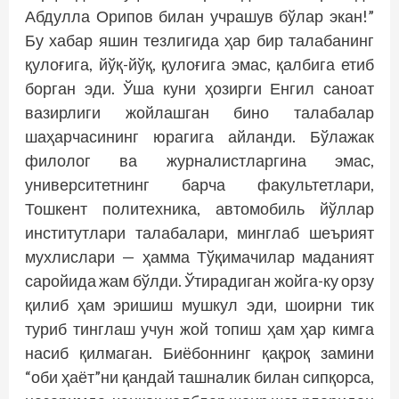
Абдулла Орипов билан учрашув бўлар экан!”
Бу хабар яшин тезлигида ҳар бир талабанинг
қулоғига, йўқ-йўқ, қулоғига эмас, қалбига етиб
борган эди. Ўша куни ҳозирги Енгил саноат
вазирлиги жойлашган бино талабалар
шаҳарчасининг юрагига айланди. Бўлажак
филолог ва журналистларгина эмас,
университетнинг барча факультетлари,
Тошкент политехника, автомобиль йўллар
институтлари талабалари, минглаб шеърият
мухлислари — ҳамма Тўқимачилар маданият
саройида жам бўлди. Ўтирадиган жойга-ку орзу
қилиб ҳам эришиш мушкул эди, шоирни тик
туриб тинглаш учун жой топиш ҳам ҳар кимга
насиб қилмаган. Биёбоннинг қақроқ замини
“оби ҳаёт”ни қандай ташналик билан сипқорса,