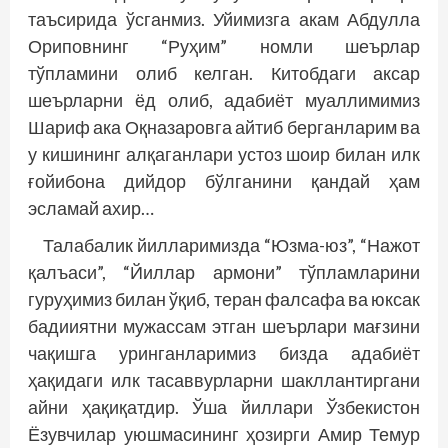
таъсирида ўсганмиз. Уйимизга акам Абдулла
Ориповнинг “Руҳим” номли шеърлар
тўпламини олиб келган. Китобдаги аксар
шеърларни ёд олиб, адабиёт муаллимимиз
Шариф ака Оқназаровга айтиб берганларим ва
у кишининг алқаганлари устоз шоир билан илк
ғойибона дийдор бўлганини қандай ҳам
эсламай ахир…
Талабалик йилларимизда “Юзма-юз”, “Нажот
қалъаси”, “Йиллар армони” тўпламларини
гуруҳимиз билан ўқиб, теран фалсафа ва юксак
бадииятни мужассам этган шеърлари мағзини
чақишга уринганларимиз бизда адабиёт
ҳақидаги илк тасаввурларни шакллантиргани
айни ҳақиқатдир. Ўша йиллари Ўзбекистон
Ёзувчилар уюшмасининг ҳозирги Амир Темур