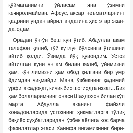
қўймаганимни ўйласам, яна ўзимни
кечиролмайман. Афсус, аксар неъматларнинг
қадрини ундан айрилгандагина ҳис этар экан-
да, одам.
Орадан ўн-ўн беш кун ўтиб, Абдулла акам
телефон қилиб, тўй қутлуғ бўлсинга ўтишини
айтиб қолди. Ўзимда йўқ қувондим. Устоз
айтилган куни янгам билан келиб, уйимизни
ҳам, кўнг­лимизни ҳам обод қилгани бир умр
ёдимдан чиқмайди. Мана, ўзбекнинг қадимий
урфига садоқат, кичик бир шогирдга иззат… Биз
ҳам болаларимнинг онаси Шаҳлохон билан кўп
марта Абдулла аканинг файзли
хонадонларида устознинг ҳикматларга тўлиқ
беқиёс суҳбатларидан, ўзбек аёлига хос барча
фазилатлар эгаси Ханифа янгамизнинг бири-