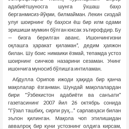
адабиётшуносга шунга ўхшаш баҳо
берганмисиз-йўқми, билмайман. Лекин сиздай
улуғ шоирнинг бу баҳоси ёш бир илм одами
эришиши мумкин бўлган юксак эътирофдир. Бу
— бизга берилган аванс. Ишончингизни
оқлашга ҳаракат қиламан”, дедим ҳаяжон
билан. Шу боис нимаики ёзмай, тепамда устоз
шоирнинг синчков назарини сезаман. Унинг
ишончига муносиб бўлишга интиламан.
Абдулла Орипов ижоди ҳақида бир қанча
мақолалар ёзганман. Шундай мақолалардан
бири “Ўзбекистон адабиёти ва санъати”
газетасининг 2007 йил 26 октябрь сонида
“Гўзал ташбиҳ, сирли руҳ…” сарлавҳаси билан
эълон қилинган. Мақола чоп этилишидан
аввалроқ бир куни устознинг олдига кирсам,