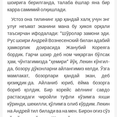
шоирига берилганда, талаба ёшлар яна бир
карра самимий олқишлади.
Устоз она тилининг ҳар қандай халқ учун энг
улуғ неъмат эканини мана бу ҳикоя орқали
таъсирчан ифодалади: “Шўролар замони эди.
Рус шои­ри Андрей Вознесенский билан адабий
ҳамкорлик доирасида Жанубий Кореяга
бордик. Гарчи шоир деб ном чиқарган бўлсак
ҳам, чўнтагимизда “ҳемири” йўқ. Лекин кўнгил-
да, бозору дўконларни айлангимиз келди. Ўзга
мамлакат, бозорлари қандай экан, деб
қизиқдик-да. Айланиб юриб, ёйма бозорга
бориб қолдик. Бир корейс аёлнинг савдо
растасидаги чиройли туфли кўзимга яхши
кўринди, шекилли, қўлимга олиб кўрдим. Лекин
на Андрей тил билади ва на мен. Бирон оғиз сўз