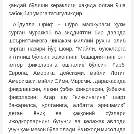
қандай бўлиши кераклиги ҳақида олган ўша
сабоқ бир умрга татигуликдир.
Абдулла Ориф – шўро мафкураси ҳукм
сурган мураккаб ва зиддиятли бир даврда
шеъриятимизга чинакам миллий руҳни олиб
кирган назири йўқ шоир. “Майли, буюкларга
интилиш бўлсин, жаҳоннинг, башариятнинг энг
илғор фикрларига ошнолик бўлсин, Ғарб,
Европа, Америка дейсизми, майли Лотин
Америкаси, майли Ойми, Марсми… даражасида
фикрлашсин, лекин ўзбек фикрласин, ўзбекча
фикр­ласин! Агар шу “кичкинагина” шарт
бажарилса, қолганига, албатта эришамиз”,
деган ёниқ ва ҳаққоний сўзлари
ижодкорларнинг бугунги ва келажак авлоди
учун ҳам мезон бўла олади. Ўз ижоди мисолида