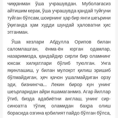
чиққанман ўша учрашувдан. Муболағасиз
айтишим керак, ўша учрашувда қандай туйғуни
туйган бўлсам, шоирнинг ҳар бир янги шеърини
ўқиганда ҳам худди шундай ҳаловатни ҳис
этганман.
Ўша кезлари Абдулла Орипов билан
саломлашган, ёнма-ён юрган одамлар,
назаримизда, қандайдир сир­­ли бир оламнинг
юксак хилқатлари бўлиб туюлган. Унга
яқинлашиш, у билан мулоқот қилиш эришиб
бўлмайдиган, ҳеч қачон ушалмайдиган орзу
эди, бизнингча… Лекин бирор кун унинг
шеърларидан айри яшамаганмиз. Агар йиллар
ўтиб, бизда адабиётни англаш, унинг сир-
синоатга тўлиқ оламидан баҳра олиш
борасида озгина қобилият пайдо бўлган бўлса,