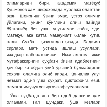
олимларидн бири, академик Матёқуб
Қўшжонов ҳам шифохонада муолажа олаётган
экан. Шоирнинг ўзини эмас, устоз олимни
ўйлагани, унинг кўнглини олиш пайи­­да
бўлганиёқ биз учун унутилмас сабоқ эди.
Матёқуб ака катта мамнуният билан кутиб
олди. Суҳбат қизигандан-қизиди. Бадиият
сирлари, матн устида ишлаш усуллари,
ижодкор лабораторияси… Икки аллома, икки
мутафаккирнинг суҳбати бизни адабиётнинг
ҳеч бир китобдан ўқиб ўрганиб бўлмайдиган
сеҳрли оламига олиб кирди. Қанчалик улуғ
неъмат эди-я ўша суҳбат. Диктофонга ёзиб
олмаганим учун ҳозиргача афсусланаман.
Ўша суҳбатда яна бир одоб дарсини ҳам
олганман. Гап шундаки, ўша кезлари