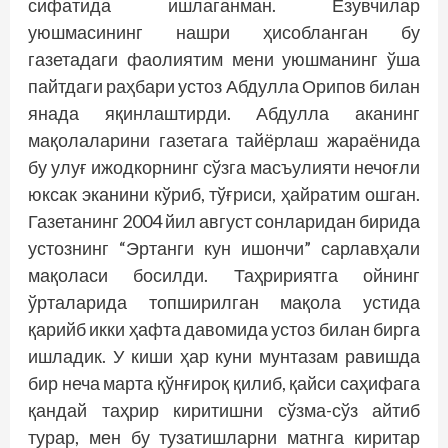
сифатида ишлаганман. Ёзувчилар
уюшмасининг нашри ҳисобланган бу
газетадаги фаолиятим мени уюшманинг ўша
пайтдаги раҳбари устоз Абдулла Орипов билан
янада яқинлаштирди. Абдулла аканинг
мақолаларини газетага тайёрлаш жараёнида
бу улуғ ижодкорнинг сўзга масъулияти нечоғли
юксак эканини кўриб, тўғриси, ҳайратим ошган.
Газетанинг 2004 йил август сонларидан бирида
устознинг “Эртанги кун ишончи” сарлавҳали
мақоласи босилди. Таҳририятга ойнинг
ўрталарида топширилган мақола устида
қарийб икки ҳафта давомида устоз билан бирга
ишладик. У киши ҳар куни мунтазам равишда
бир неча марта қўнғироқ қилиб, қайси саҳифага
қандай таҳрир киритишни сўзма-сўз айтиб
турар, мен бу тузатиш­ларни матнга киритар