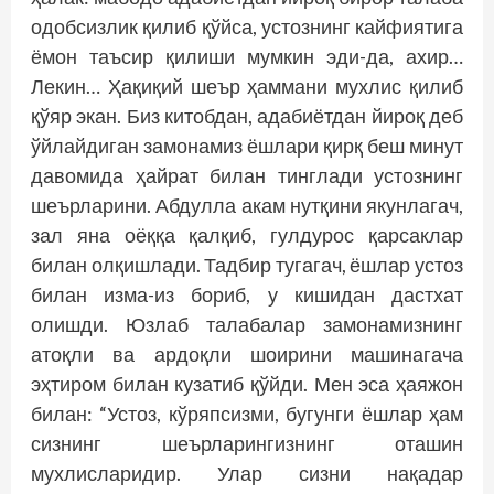
одобсизлик қилиб қўйса, устоз­нинг кайфиятига
ёмон таъсир қилиши мумкин эди-да, ахир…
Лекин… Ҳақиқий шеър ҳаммани мухлис қилиб
қўяр экан. Биз китобдан, адабиётдан йироқ деб
ўйлайдиган замонамиз ёшлари қирқ беш минут
давомида ҳайрат билан тинглади устознинг
шеърларини. Абдулла акам нутқини якунлагач,
зал яна оёққа қалқиб, гулдурос қарсаклар
билан олқишлади. Тадбир тугагач, ёшлар устоз
билан изма-из бориб, у кишидан дастхат
олишди. Юзлаб талабалар замонамизнинг
атоқли ва ардоқли шоирини машинагача
эҳтиром билан кузатиб қўйди. Мен эса ҳая­жон
билан: “Устоз, кўряпсизми, бугунги ёшлар ҳам
сизнинг шеърларингизнинг оташин
мухлисларидир. Улар сизни нақадар