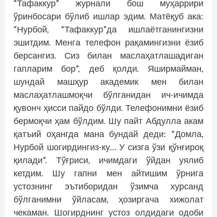
“Тафаккур” журнали бош муҳаррири
ўринбосари бўлиб ишлар эдим. Матёқуб ака:
“Нурбой, “Тафаккур”да ишлаётганингизни
эшитдим. Менга телефон рақамингизни ёзиб
берсангиз. Сиз билан маслаҳатлашадиган
гапларим бор”, деб қолди. Яширмайман,
шундай машҳур академик мен билан
маслаҳатлашмоқчи бўлганидан ич-ичимда
қувонч ҳисси пайдо бўлди. Телефонимни ёзиб
бермоқчи ҳам бўлдим. Шу пайт Абдулла акам
қатъий оҳангда мана бундай деди: “Домла,
Нурбой шогирдингиз-ку… У сизга ўзи қўнғироқ
қилади”. Тўғриси, ичимдаги ўйдан уялиб
кетдим. Шу гапни мен айтишим ўрнига
устознинг эътиборидан ўзимча хурсанд
бўлганимни ўйласам, ҳозиргача хижолат
чекаман. Шогирднинг устоз олдидаги одоби