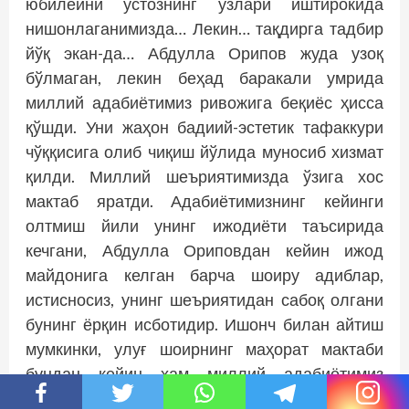
юбилейни устознинг ўзлари иштирокида
нишонлаганимизда… Лекин… тақдирга тадбир
йўқ экан-да… Абдулла Орипов жуда узоқ
бўлмаган, лекин беҳад баракали умрида
миллий адабиётимиз ривожига беқиёс ҳисса
қўшди. Уни жаҳон бадиий-эстетик тафаккури
чўққисига олиб чиқиш йўлида муносиб хизмат
қилди. Миллий шеъриятимизда ўзига хос
мактаб яратди. Адабиётимизнинг кейинги
олтмиш йили унинг ижодиёти таъсирида
кечгани, Абдулла Ориповдан кейин ижод
майдонига келган барча шоиру адиблар,
истисносиз, унинг шеъриятидан сабоқ олгани
бунинг ёрқин исботидир. Ишонч билан айтиш
мумкинки, улуғ шоирнинг маҳорат мактаби
бундан кейин ҳам миллий адабиётимиз
равнақида алоҳида ўрин тутади. Замонавий