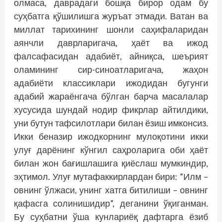
олмаса, даврадаги бошқа бирор одам бу
суҳбатга қўшилишга журъат этмади. Ватан ва
миллат тарихининг шонли саҳифаларидан
аянчли даврларигача, ҳаёт ва ижод
фалсафасидан адабиёт, айниқса, шеърият
оламининг сир-синоатларигача, жаҳон
адабиёти классиклари ижодидан бугунги
адабий жараёнгача бўлган барча масалалар
хусусида шундай нодир фикрлар айтилдики,
уни бутун тафсилотлари билан ёзиш имконсиз.
Икки беназир ижодкорнинг мулоқотини икки
улуғ дарёнинг кўнгил саҳроларига оби ҳаёт
билан жон бағишлашига қиёслаш мумкиндир,
эҳтимол. Улуғ мутафаккирлардан бири: “Илм –
овнинг ўлжаси, унинг хатга битилиши – овнинг
қафасга солинишидир”, деганини ўқиганман.
Бу суҳбатни ўша кунлариёқ дафтарга ёзиб