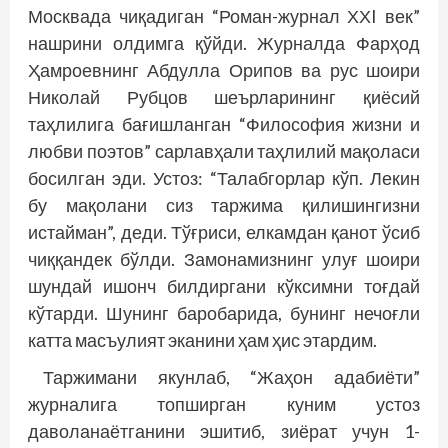
Москвада чиқадиган “Роман-журнал ХХI век”
нашрини олдимга қўйди. Журналда Фарҳод
Ҳамроевнинг Абдулла Орипов ва рус шои­ри
Николай Рубцов шеърларининг қиёсий
таҳлилига бағишланган “Философия жизни и
любви поэтов” сарлавҳали таҳлилий мақоласи
босилган эди. Устоз: “Талаб­горлар кўп. Лекин
бу мақолани сиз таржима қилишингизни
истайман”, деди. Тўғриси, елкамдан қанот ўсиб
чиққандек бўлди. Замонамизнинг улуғ шоири
шундай ишонч билдиргани кўксимни тоғдай
кўтарди. Шунинг баробарида, бунинг нечоғли
катта масъулият эканини ҳам ҳис этардим.
Таржимани якунлаб, “Жаҳон адабиёти”
журналига топширган куним устоз
даволанаётганини эшитиб, зиёрат учун 1-