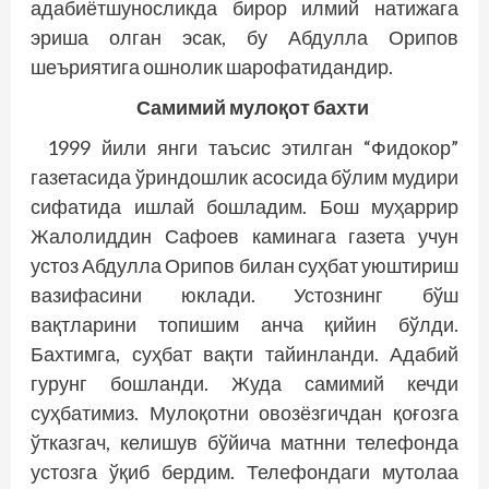
адабиётшуносликда бирор илмий натижага
эриша олган эсак, бу Абдулла Орипов
шеъриятига ошнолик шарофатидандир.
Самимий мулоқот бахти
1999 йили янги таъсис этилган “Фидокор”
газетасида ўриндошлик асосида бўлим мудири
сифатида ишлай бошладим. Бош муҳаррир
Жалолиддин Сафоев каминага газета учун
устоз Абдулла Орипов билан суҳбат уюштириш
вазифасини юклади. Устоз­нинг бўш
вақтларини топишим анча қийин бўлди.
Бахтимга, суҳбат вақти тайинланди. Адабий
гурунг бош­ланди. Жуда самимий кечди
суҳбатимиз. Мулоқотни овозёзгичдан қоғозга
ўтказгач, келишув бўйича матнни телефонда
устозга ўқиб бердим. Телефондаги мутолаа