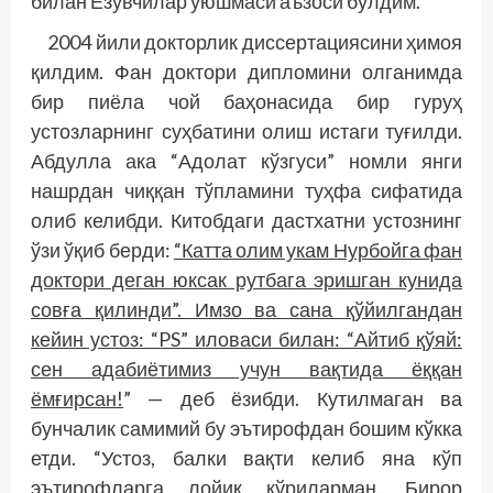
билан Ёзувчилар уюшмаси аъзоси бўлдим.
2004 йили докторлик диссертация­сини ҳимоя
қилдим. Фан доктори дип­ломини олганимда
бир пиёла чой баҳонасида бир гуруҳ
устозларнинг суҳбатини олиш истаги туғилди.
Абдулла ака “Адолат кўзгуси” номли янги
нашрдан чиққан тўпламини туҳфа сифатида
олиб келибди. Китобдаги дастхатни устознинг
ўзи ўқиб берди:
“Катта олим укам Нурбойга фан
доктори деган юксак рутбага эришган кунида
совға қилинди”. Имзо ва сана қўйилгандан
кейин устоз: “PS” иловаси билан: “Айтиб қўяй:
сен адабиётимиз учун вақтида ёққан
ёмғирсан!
” — деб ёзибди. Кутилмаган ва
бунчалик самимий бу эътирофдан бошим кўкка
етди. “Устоз, балки вақти келиб яна кўп
эътирофларга лойиқ кўриларман. Бирор