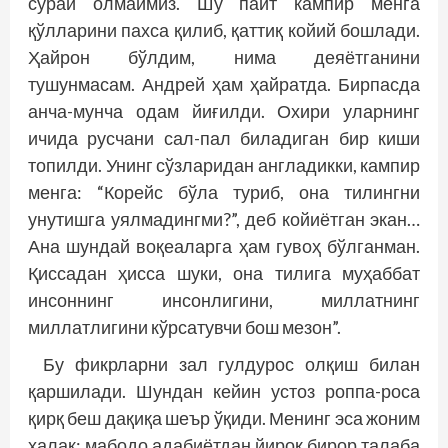
сўрай олмаймиз. Шу пайт кампир менга
қўлларини пахса қилиб, қаттиқ койий бош­лади.
Ҳайрон бўлдим, нима дея­ётганини
тушунмасам. Андрей ҳам ҳайратда. Бирпасда
анча-мунча одам йиғилди. Охири уларнинг
ичида русчани сал-пал биладиган бир киши
топилди. Унинг сўзларидан анг­ладикки, кампир
менга: “Корейс бўла туриб, она тилингни
унутишга уялмадингми?”, деб койиётган экан…
Ана шундай воқеаларга ҳам гувоҳ бўлганман.
Қиссадан ҳисса шуки, она тилига муҳаббат
инсоннинг инсонлигини, миллатнинг
миллатлигини кўрсатувчи бош мезон”.
Бу фикрларни зал гулдурос олқиш билан
қаршилади. Шундан кейин устоз роппа-роса
қирқ беш дақиқа шеър ўқиди. Менинг эса жоним
ҳалак: мабодо адабиётдан йироқ бирор талаба