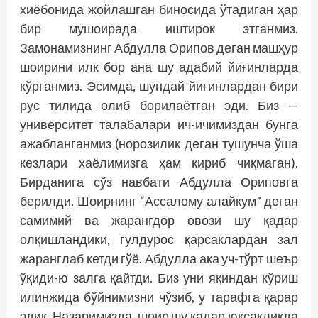
хиё­бонида жойлашган биносида ўтадиган ҳар
бир мушоирада иштирок этганмиз.
Замонамизнинг Абдулла Орипов деган машҳур
шоирини илк бор ана шу адабий йиғинларда
кўрганмиз. Эсимда, шундай йиғинлардан бири
рус тилида олиб борилаётган эди. Биз —
университет талабалари ич-ичимиздан бунга
ажабланганмиз (норозилик деган тушунча ўша
кезлари хаёлимизга ҳам кириб чиқмаган).
Бирданига сўз навбати Абдулла Ориповга
берилди. Шоирнинг “Ассалому алайкум” деган
самимий ва жарангдор овози шу қадар
олқишландики, гулдурос қарсак­лардан зал
жаранглаб кетди гўё. Абдулла ака уч-тўрт шеър
ўқиди-ю залга қайтди. Биз уни яқиндан кўриш
илинжида бўйнимизни чўзиб, у тарафга қарар
эдик. Назаримизда, шоир шу қадар юксакликда