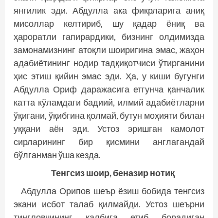
янгилик эди. Абдулла ака фикрларига аниқ
мисоллар келтириб, шу қадар ёниқ ва
ҳароратли гапирардики, бизнинг олдимизда
замонамизнинг атоқли шоиригина эмас, жаҳон
адабиётининг нодир тадқиқотчиси ўтирганини
ҳис этиш қийин эмас эди. Ҳа, у киши бугунги
Абдулла Ориф даражасига етгунча қанчалик
катта кўламдаги бадиий, илмий адабиётларни
ўқигани, ўқибгина қолмай, бутун моҳияти билан
уққани аён эди. Устоз эришган камолот
сирларининг бир қисмини англагандай
бўлганман ўша кезда.
Тенгсиз шоир,
беназир нотиқ
Абдулла Орипов шеър ёзиш бобида тенгсиз
экани исбот талаб қилмайди. Устоз шеърни
тингловчининг қалбига етиб борадиган