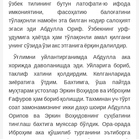
ўзбек тилининг бутун латофати-ю ифода
имкониятини, фасоҳатию балоғатини
тўлақонли намоён эта билган нодир салоҳият
эгаси эди Абдулла Ориф. Ўзбекнинг урф-
удумига ҳаётда ҳам тўлақонли амал қилгани
унинг сўзида ўзи акс этганига ёрқин далилдир.
Ўғлимни уйлантирганимда Абдулла ака
хорижда даволанишда эди. Уйларига бориб,
таклиф хатини қолдирдим. Келганларида
зиёратига ўтдим. Бахтимга, ўша пайтда
муҳтарам устозлар Эркин Воҳидов ва Иброҳим
Ғафуров ҳам бориб қолишди. Тахминан уч-тўрт
соат замонамизнинг икки даҳо шоири Абдулла
Орипов ва Эркин Воҳидовнинг суҳбатини
тинглаш бахтига муяссар бўлдик. Ора-орада
Иброҳим ака қўшилиб турганини эътиборга