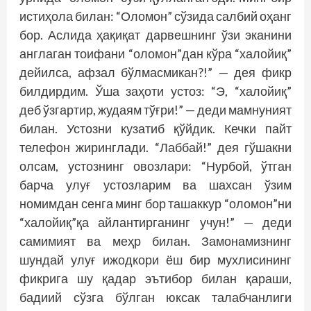
истиҳола билан: “Оломон” сўзида салбий оҳанг
бор. Аслида ҳақиқат дарвешнинг ўзи эканини
англаган тоифани “оломон”дан кўра “халойиқ”
дейилса, афзал бўлмасмикан?!” — дея фикр
билдирдим. Ўша заҳоти устоз: “Э, “халойиқ”
деб ўзгартир, жудаям тўғри!” — деди мамнуният
билан. Устозни кузатиб қўйдик. Кечки пайт
телефон жиринглади. “Лаб­бай!” дея гўшакни
олсам, устознинг овозлари: “Нурбой, ўтган
барча улуғ устозларим ва шахсан ўзим
номимдан сенга минг бор ташаккур “оломон”ни
“халойиқ”қа айлантирганинг учун!” — деди
самимият ва меҳр билан. Замонамизнинг
шундай улуғ ижодкори ёш бир мухлисининг
фикрига шу қадар эътибор билан қараши,
бадиий сўзга бўлган юксак талабчанлиги