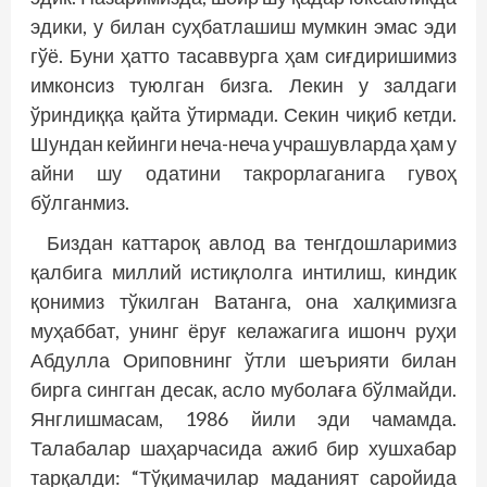
эдики, у билан суҳбатлашиш мумкин эмас эди
гўё. Буни ҳатто тасаввурга ҳам сиғдиришимиз
имконсиз туюлган бизга. Лекин у залдаги
ўриндиққа қайта ўтирмади. Секин чиқиб кетди.
Шундан кейин­ги неча-неча учрашувларда ҳам у
айни шу одатини такрорлаганига гувоҳ
бўлганмиз.
Биздан каттароқ авлод ва тенгдош­ларимиз
қалбига миллий истиқлолга интилиш, киндик
қонимиз тўкилган Ватанга, она халқимизга
муҳаббат, унинг ёруғ келажагига ишонч руҳи
Абдулла Ориповнинг ўтли шеърияти билан
бирга сингган десак, асло муболаға бўлмайди.
Янглишмасам, 1986 йили эди чамамда.
Талабалар шаҳарчасида ажиб бир хушхабар
тарқалди: “Тўқимачилар маданият саройи­­да