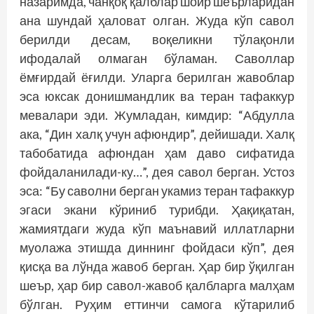
назаримда, чанқоқ қалблар шоир шеърларидан
ана шундай ҳаловат олган. Жуда кўп савол
берилди десам, воқеликни тўлақонли
ифодалай олмаган бўламан. Саволлар
ёмғирдай ёғилди. Уларга берилган жавоблар
эса юксак донишмандлик ва теран тафаккур
мевалари эди. Жумладан, кимдир: “Абдулла
ака, “Дин халқ учун афюндир”, дейишади. Халқ
табобатида афюндан ҳам даво сифатида
фойдаланилади-ку…”, дея савол берган. Устоз
эса: “Бу саволни берган укамиз теран тафаккур
эгаси экани кўриниб турибди. Ҳақиқатан,
жамиятдаги жуда кўп маънавий иллатларни
муолажа этишда диннинг фойдаси кўп”, дея
қисқа ва лўнда жавоб берган. Ҳар бир ўқилган
шеър, ҳар бир савол-жавоб қалбларга малҳам
бўлган. Руҳим еттинчи самога кўтарилиб