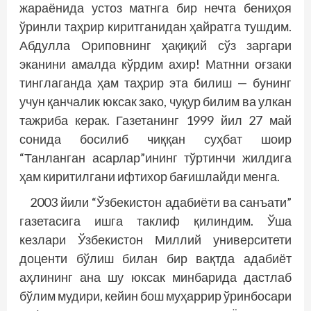
жараёнида устоз матнга бир нечта бениҳоя
ўринли таҳрир киритганидан ҳайратга тушдим.
Абдулла Ориповнинг ҳақиқий сўз заргари
эканини амалда кўрдим ахир! Матнни оғзаки
тинглаганда ҳам таҳрир эта билиш — бунинг
учун қанчалик юксак зако, чуқур билим ва улкан
тажриба керак. Газетанинг 1999 йил 27 май
сонида босилиб чиққан суҳбат шоир
“Танланган асарлар”ининг тўртинчи жилдига
ҳам киритилгани ифтихор бағишлайди менга.
2003 йили “Ўзбекистон адабиёти ва санъати”
газетасига ишга таклиф қилиндим. Ўша
кезлари Ўзбекистон Миллий университети
доценти бўлиш билан бир вақтда адабиёт
аҳлининг ана шу юксак минбарида дастлаб
бўлим мудири, кейин бош муҳаррир ўринбосари