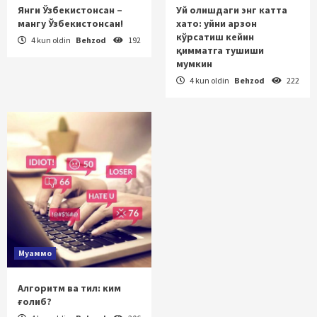
Янги Ўзбекистонсан –
Уй олишдаги энг катта
мангу Ўзбекистонсан!
хато: уйни арзон
кўрсатиш кейин
4 kun oldin
Behzod
192
қимматга тушиши
мумкин
4 kun oldin
Behzod
222
Муаммо
Алгоритм ва тил: ким
ғолиб?