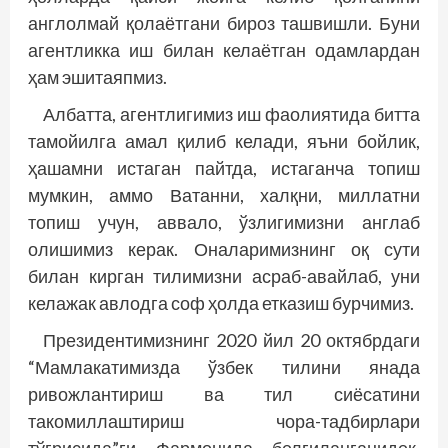
англолмай қолаётгани бироз ташвишли. Буни
агентликка иш билан келаётган одамлардан
ҳам эшитаяп­миз.
Албатта, агентлигимиз иш фаолиятида битта
тамойилга амал қилиб келади, яъни бойлик,
ҳашамни истаган пайтда, истаганча топиш
мумкин, аммо Ватанни, халқни, миллатни
топиш учун, аввало, ўзлигимизни англаб
олишимиз керак. Оналаримизнинг оқ сути
билан кирган тилимизни асраб-авайлаб, уни
келажак авлодга соф ҳолда етказиш бурчимиз.
Президентимизнинг 2020 йил 20 октябрдаги
“Мамлакатимизда ўзбек тилини янада
ривожлантириш ва тил сиёсатини
такомиллаштириш чора-тадбирлари