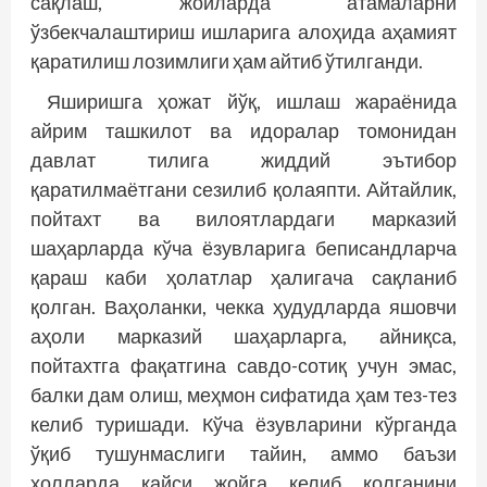
сақлаш, жойларда атамаларни
ўзбекчалаштириш ишларига алоҳида аҳамият
қаратилиш лозимлиги ҳам айтиб ўтилганди.
Яширишга ҳожат йўқ, ишлаш жараёнида
айрим ташкилот ва идоралар томонидан
давлат тилига жиддий эътибор
қаратилмаётгани сезилиб қолаяпти. Айтайлик,
пойтахт ва вилоятлардаги марказий
шаҳарларда кўча ёзувларига беписандларча
қараш каби ҳолатлар ҳалигача сақланиб
қолган. Ваҳоланки, чекка ҳудудларда яшовчи
аҳоли марказий шаҳарларга, айниқса,
пойтахтга фақатгина савдо-сотиқ учун эмас,
балки дам олиш, меҳмон сифатида ҳам тез-тез
келиб туришади. Кўча ёзувларини кўрганда
ўқиб тушунмаслиги тайин, аммо баъзи
ҳолларда қайси жойга келиб қолганини