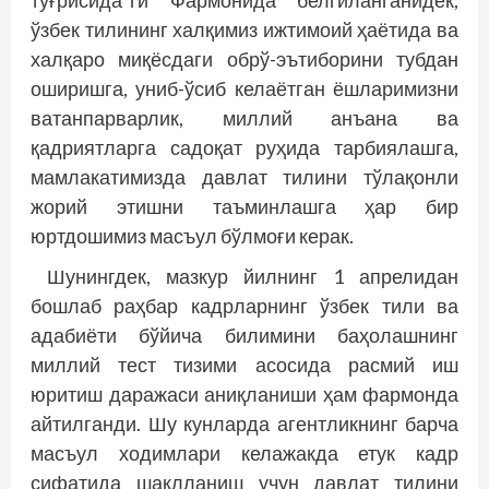
тўғрисида”ги Фармонида белгиланганидек,
ўзбек тилининг халқимиз ижтимоий ҳаётида ва
халқаро миқёсдаги обрў-эътиборини тубдан
оширишга, униб-ўсиб келаётган ёшларимизни
ватанпарварлик, миллий анъана ва
қадриятларга садоқат руҳида тарбиялашга,
мамлакатимизда давлат тилини тўлақонли
жорий этишни таъминлашга ҳар бир
юртдошимиз масъул бўлмоғи керак.
Шунингдек, мазкур йилнинг 1 апрелидан
бошлаб раҳбар кадр­ларнинг ўзбек тили ва
адабиёти бўйича билимини баҳолашнинг
миллий тест тизими асосида расмий иш
юритиш даражаси аниқланиши ҳам фармонда
айтилганди. Шу кунларда агентликнинг барча
масъул ходимлари келажакда етук кадр
сифатида шаклланиш учун давлат тилини