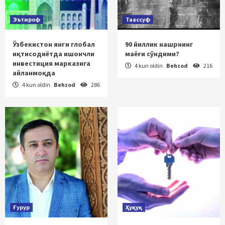
Эътироф
Таассуф
Ўзбекистон янги глобал
90 йиллик нашрнинг
иқтисодиётда ишончли
маёғи сўндими?
инвестиция марказига
4 kun oldin
Behzod
216
айланмоқда
4 kun oldin
Behzod
286
Ғурур
Ҳуқуқ