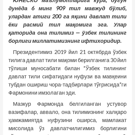
ЮНЕСКО маълумотларига кўра, бугун
дунё
да 6 минг 909 тил мавжуд бўлиб,
улардан атиги 200 га яқини давлат тили
ёки расмий тил мақомига эга. Улар
қаторида она тилимиз — ўзбек тилининг
борлиги миллатимизнинг ифтихоридир.
Президентимиз 2019 йил 21 октябрда ўзбек
тилига давлат тили мақоми берилганига 30 йил
тўлиши муносабати билан “Ўзбек тилининг
давлат тили сифатидаги нуфузи ва мавқеини
тубдан ошириш чора-тадбирлари тўғрисида”ги
Фармонини имзолаган эди.
Мазкур Фармонда белгиланган устувор
вазифалар, аввало, она тилимизнинг халқаро
ҳамжамиятда нуфузини оширса, мамлакат
мисолида ўз давлатчилигимиз борлигини