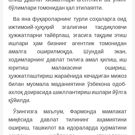
бўлимлари томонидан ҳал этилаяпти.
Ва яна фуқароларнинг турли соҳаларга оид
ижтимоий-ҳуқуқий эгалигини тасдиқловчи
ҳужжатларни тайёрлаш, эгасига тақдим этиш
ишлари ҳам бизнинг агентлик томонидан
амалга оширилмоқда. Шундай экан,
ходимларнинг давлат тилига амал қилиш, иш
юритиш малакасини ошириш,
ҳужжатлаштириш жараёнида кечадиган мижоз
билан муомала маданиятини ўзбекона одоб-
ахлоқ доирасида шакллантириш ишлари йўлга
қўйилди.
Ўзингизга маълум, Фармонда мамлакат
миқёсида давлат тилининг аҳамиятини
ошириш, ташкилот ва идораларда ҳурматини