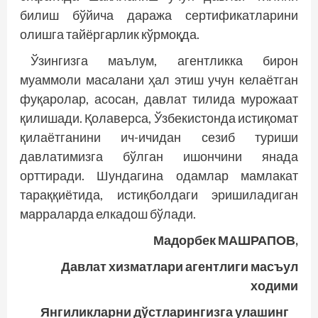
билиш бўйича даража сертификатларини
олишга тайёргарлик кўрмоқда.
Ўзингизга маълум, агентликка бирон
муаммоли масалани ҳал этиш учун келаётган
фуқаролар, асосан, давлат тилида мурожаат
қилишади. Қолаверса, Ўзбекистонда истиқомат
қилаётганини ич-ичидан сезиб туриши
давлатимизга бўлган ишончини янада
орттиради. Шундагина одамлар мамлакат
тараққиётида, истиқболдаги эришиладиган
марраларда елкадош бўлади.
Мадорбек МАШРАПОВ,
Давлат хизматлари агентлиги масъул
ходими
Янгиликларни дўстларингизга улашинг