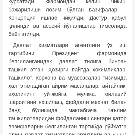
кўрсатади. Фармондан келиб чиқиб,
бажарилиши лозим бўлган вазифалар —
Концепция ишлаб чиқилди, Дастур қабул
қилинди ва асосий йўналишлар тимсолида
баён этилди.
Давлат хизматлари агентлиги ўз иш
тартибини Президент фармонида
белгиланганидек давлат тилига биноан
ташкил этган. Ҳозирги пайтда ҳокимликлар,
ташкилот, корхона ва муассасалар тизимида
ҳал этиладиган айрим масалалар, айтайлик,
аҳолининг уй-жойга, мулкка, оилавий
шароитини яхшилаш, фойдали меҳнат билан
банд бўлишида мактабгача таълим
ташкилотларидан фойдаланиш сингари қатор
вазифаларни белгиланган тартибда рўйхатга
олиш Давлат хизматлари агентлиги ва унинг