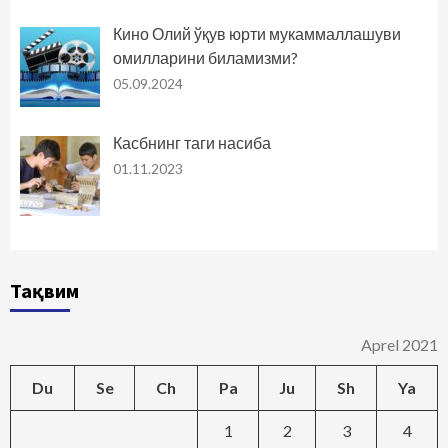
Кино Олий ўқув юрти мукаммаллашуви
омилларини биламизми?
05.09.2024
Касбнинг таги насиба
01.11.2023
Тақвим
Aprel 2021
Du
Se
Ch
Pa
Ju
Sh
Ya
1
2
3
4