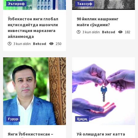
Эътироф
Таассуф
Ўзбекистон янги глобал
90 йиллик нашрнинг
иқтисодиётда ишончли
маёғи сўндими?
инвестиция марказига
3 kun oldin
Behzod
182
айланмоқда
3 kun oldin
Behzod
250
Ғурур
Ҳуқуқ
Янги Ўзбекистонсан –
Уй олишдаги энг катта