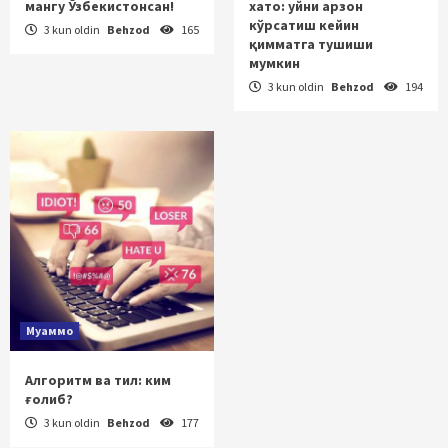
мангу Ўзбекистонсан!
хато: уйни арзон
кўрсатиш кейин
3 kun oldin
Behzod
165
қимматга тушиши
мумкин
3 kun oldin
Behzod
194
Муаммо
Алгоритм ва тил: ким
ғолиб?
3 kun oldin
Behzod
177