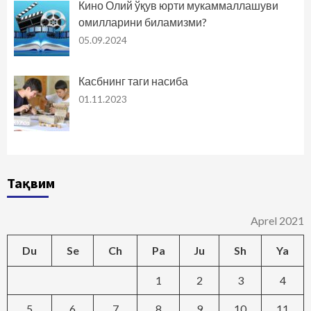
Кино Олий ўқув юрти мукаммаллашуви
омилларини биламизми?
05.09.2024
Касбнинг таги насиба
01.11.2023
Тақвим
Aprel 2021
Du
Se
Ch
Pa
Ju
Sh
Ya
1
2
3
4
5
6
7
8
9
10
11