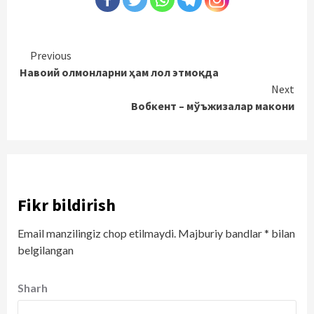
Continue
Previous
Навоий олмонларни ҳам лол этмоқда
Reading
Next
Вобкент – мўъжизалар макони
Fikr bildirish
Email manzilingiz chop etilmaydi.
Majburiy bandlar
*
bilan
belgilangan
Sharh