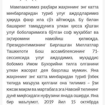
Мамлакатимиз раҳбари жаҳоннинг энг катта
минбарларидан туриб улуғ аждодларимиз
ҳақида фахр ила сўз айтмоқда. Бу билан
башарият тамаддунига улкан ҳисса қўшган
улуғ боболаримизга бўлган соф муҳаб­бат ва
эҳтиромини намойиш қилмоқда.
Президентимизнинг Бирлашган Миллатлар
Ташкилоти Бош ассамблеясининг 71-
сессиясида улуғ аждодимиз, муҳаддис
бобомиз Имом Бухорийни тилга олганини
улкан жасорат дея баҳолаш мумкин. Яна
жаҳоннинг энг катта минбаридан туриб ўзбек
тилида маъруза қилгани она тилимиз – ўзи
юксак мақом ва мартабага эга Навоий тилининг
дунё миқёсидаги нуфузини янада оширди. Яна
бир маълумот. 2019 йил 15 октябрда