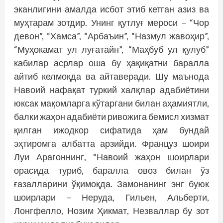
эканлигини амалда исбот этиб кетган азиз ва
муҳтарам зотдир. Унинг қутлуғ мероси – “Чор
девон”, “Хамса”, “Арбаъин”, “Назмул жавоҳир”,
“Муҳокамат ул луғатайн”, “Маҳбуб ул қулуб”
кабилар асрлар оша бу ҳақиқатни баралла
айтиб келмоқда ва айтаверади. Шу маънода
Навоий нафақат туркий халқлар адабиётини
юксак мақомларга кўтаргани билан аҳамиятли,
балки жаҳон адабиёти ривожига бемисл хизмат
қилган ижодкор сифатида ҳам бундай
эҳтиромга албатта арзийди. Француз шоири
Луи Арагоннинг, “Навоий жаҳон шоирлари
орасида туриб, баралла овоз билан ўз
ғазалларини ўқимоқда. Замонанинг энг буюк
шоирлари – Неруда, Гильен, Альберти,
Лонгфелло, Нозим Ҳикмат, Незваллар бу зот