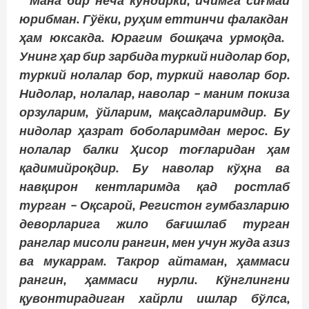
Мана
бир
неча
кундирки
, ичимга
сиғмай
юрибман
. Гўёки
, руҳим
еттинчи
фалакдан
ҳам
юксакда
. Юрагим
бошқача
урмоқда
.
Унинг ҳар бир зарбида туркий нидолар бор,
туркий нолалар бор, туркий наволар бор.
Нидолар, нолалар, наволар – маним покиза
орзуларим, ўйларим, мақсадларимдир. Бу
нидолар ҳазрат боболаримдан мерос. Бу
нолалар балки Ҳисор тоғларидан ҳам
қадимийроқдир. Бу наволар кўҳна ва
навқирон кентларимда қад ростлаб
турган – Оқсарой, Регистон гумбазларию
деворларига жило бағишлаб турган
ранглар мисоли рангин, мен учун жуда азиз
ва мукаррам. Такрор айтаман, ҳаммаси
рангин, ҳаммаси нурли. Кўнг­лингни
қувонтирадиган хайрли ишлар бўлса,