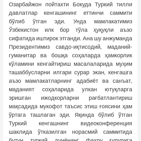
Озарбайжон пойтахти Бокуда Туркий тилли
давлатлар кенгашининг еттинчи саммити
бўлиб ўтган эди. Унда мамлакатимиз
Ўзбекистон илк бор тўла ҳуқуқли аъзо
сифатида иштирок этганди. Ана шу анжуманда
Президентимиз савдо-иқтисодий, маданий-
гуманитар ва бошқа соҳаларда ҳамкорлик
кўламини кенгайтириш масалаларида муҳим
ташаббусларни илгари сурар экан, кенгашга
аъзо мамлакатларнинг адабиёт ва санъат,
маданият соҳаларида улкан ютуқларга
эришган ижодкорларни рағбатлантириш
мақсадида мукофот таъсис этиш ғоясини ҳам
ўртага ташлаган эди. Яқинда бўлиб ўтган
Туркий кенгашнинг видеоконференция
шаклида ўтказилган норасмий саммитида
бутун туркий дунёнинг фахру ғурурига