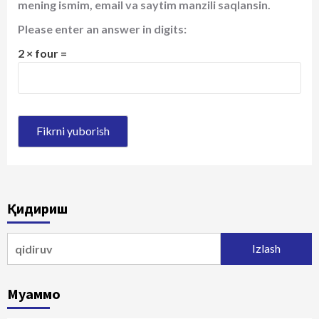
mening ismim, email va saytim manzili saqlansin.
Please enter an answer in digits:
2 × four =
Қидириш
Qidirshish:
Муаммо