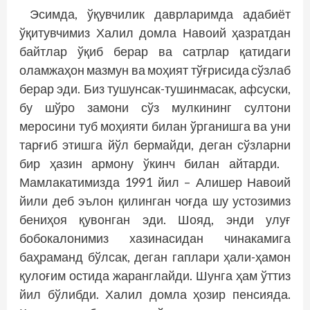
Эсимда, ўқувчилик даврларимда адабиёт
ўқитувчимиз Халил домла Навоий ҳазратдан
байтлар ўқиб берар ва сатрлар қатидаги
оламжаҳон мазмун ва моҳият тўғрисида сўзлаб
берар эди. Биз тушунсак-тушинмасак, афсуски,
бу шўро замони сўз мулкининг султони
меросини туб моҳияти билан ўрганишга ва уни
тарғиб этишга йўл бермайди, деган сўзларни
бир ҳазин армону ўкинч билан айтарди.
Мамлакатимизда 1991 йил – Алишер Навоий
йили деб эълон қилинган чоғда шу устозимиз
бениҳоя қувонган эди. Шояд, энди улуғ
бобокалонимиз хазинасидан чинакамига
баҳраманд бўлсак, деган гаплари ҳали-ҳамон
қулоғим остида жаранглайди. Шунга ҳам ўттиз
йил бўлибди. Халил домла ҳозир пенсияда.