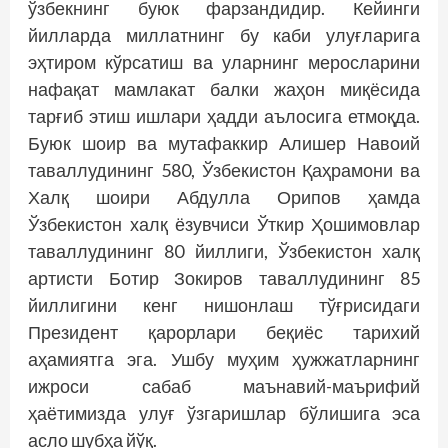
ўзбекнинг буюк фарзандидир. Кейинги
йилларда миллатнинг бу каби улуғларига
эҳтиром кўрсатиш ва уларнинг меросларини
нафақат мамлакат балки жаҳон миқёсида
тарғиб этиш ишлари ҳадди аълосига етмоқда.
Буюк шоир ва мутафаккир Алишер Навоий
таваллудининг 580, Ўзбекис­тон Қаҳрамони ва
Халқ шоири Абдулла Орипов ҳамда
Ўзбекистон халқ ёзувчиси Ўткир Ҳошимовлар
таваллудининг 80 йиллиги, Ўзбекистон халқ
артисти Ботир Зокиров таваллудининг 85
йиллигини кенг нишонлаш тўғрисидаги
Президент қарорлари беқиёс тарихий
аҳамиятга эга. Ушбу муҳим ҳужжатларнинг
ижроси сабаб маънавий-маърифий
ҳаётимизда улуғ ўзгаришлар бўлишига эса
асло шубҳа йўқ.