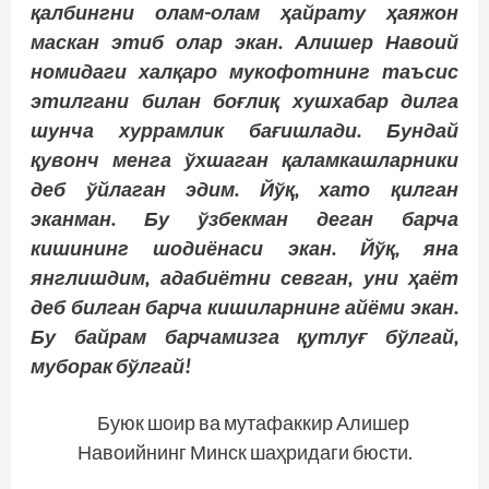
қалбингни олам-олам ҳайрату ҳаяжон
маскан этиб олар экан. Алишер Навоий
номидаги халқаро мукофотнинг таъсис
этилгани билан боғлиқ хушхабар дилга
шунча хуррамлик бағиш­лади. Бундай
қувонч менга ўхшаган қаламкашларники
деб ўйлаган эдим. Йўқ, хато қилган
эканман. Бу ўзбекман деган барча
кишининг шодиёнаси экан. Йўқ, яна
янглишдим, адабиётни севган, уни ҳаёт
деб билган барча кишиларнинг айёми экан.
Бу байрам барчамизга қутлуғ бўлгай,
муборак бўлгай!
Буюк шоир ва мутафаккир Алишер
Навоийнинг Минск шаҳридаги бюсти.