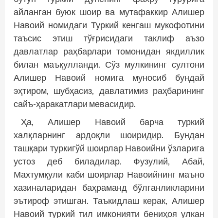
айланган буюк шоир ва мутафаккир Алишер
Навоий номидаги Туркий кенгаш мукофотини
таъсис этиш тўғрисидаги таклиф аъзо
давлатлар раҳбарлари томонидан якдиллик
билан маъқулланди. Сўз мулкининг султони
Алишер Навоий номига муносиб бундай
эҳтиром, шубҳасиз, давлатимиз раҳбарининг
сайъ-ҳаракатлари мевасидир.
Ҳа, Алишер Навоий барча туркий
халқларнинг ардоқли шоиридир. Бундан
ташқари туркигўй шоирлар Навоийни ўзларига
устоз деб биладилар. Фузулий, Абай,
Махтумқули каби шоирлар Навоийнинг маъно
хазиналаридан баҳраманд бўлганликларини
эътироф этишган. Таъкидлаш керак, Алишер
Навоий туркий тил имконияти бениҳоя улкан