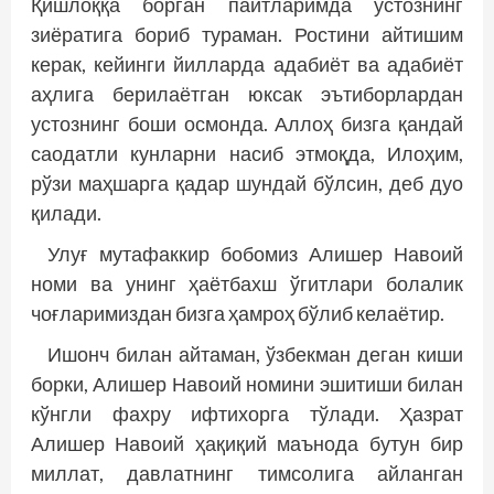
Қишлоққа борган пайтларимда устознинг
зиёратига бориб тураман. Ростини айтишим
керак, кейинги йилларда адабиёт ва адабиёт
аҳлига берилаётган юксак эътиборлардан
устознинг боши осмонда. Аллоҳ бизга қандай
саодатли кунларни насиб этмоқда, Илоҳим,
рўзи маҳшарга қадар шундай бўлсин, деб дуо
қилади.
Улуғ мутафаккир бобомиз Алишер Навоий
номи ва унинг ҳаётбахш ўгитлари болалик
чоғларимиздан бизга ҳамроҳ бўлиб келаётир.
Ишонч билан айтаман, ўзбекман деган киши
борки, Алишер Навоий номини эшитиши билан
кўнгли фахру ифтихорга тўлади. Ҳазрат
Алишер Навоий ҳақиқий маънода бутун бир
миллат, давлатнинг тимсолига айланган