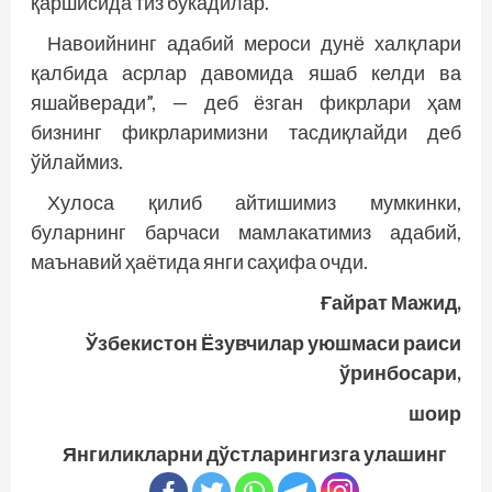
қаршисида тиз букадилар.
Навоийнинг адабий мероси дунё халқлари
қалбида асрлар давомида яшаб келди ва
яшайверади”, — деб ёзган фикрлари ҳам
бизнинг фикрларимизни тасдиқлайди деб
ўйлаймиз.
Хулоса қилиб айтишимиз мумкинки,
буларнинг барчаси мамлакатимиз адабий,
маънавий ҳаётида янги саҳифа очди.
Ғайрат Мажид,
Ўзбекистон Ёзувчилар уюшмаси раиси
ўринбосари,
шоир
Янгиликларни дўстларингизга улашинг