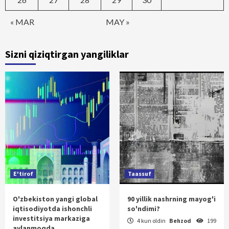
« MAR
MAY »
Sizni qiziqtirgan yangiliklar
E'tirof
Taassuf
O'zbekiston yangi global
90 yillik nashrning mayog'i
iqtisodiyotda ishonchli
so'ndimi?
investitsiya markaziga
4 kun oldin
Behzod
199
aylanmoqda