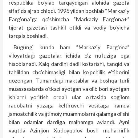
respublika bo'ylab tarqaydigan alohida gazeta
sifatida ajrab chiqdi. 1995 yildan bosh­lab “Markaziy
Farg'ona”ga qo'shimcha “Markaziy Farg'ona+”
tijorat gazetasi tashkil etildi va vodiy bo'yicha
tarqala boshladi.
Bugungi kunda ham “Markaziy Farg'ona”
viloyatdagi gazetalar ichida o'z nufuziga ega
hisoblanadi. Xalq dardini dadil ko'tarishi, tanqid va
tahlildan cho'chimasligi bilan ko'pchilik e'tiborini
qozongan. Tumandagi maktablar va bosh­­qa turli
muassasalarda o'tkazilayotgan va olib borilayotgan
ishlarni yoritish orqali ular o'rtasida sog'lom
raqobatni yuzaga keltiruvchi vositaga hamda
jamoatchilik va ijtimoiy muammolarni qalamga olishi
bilan odamlar dardiga malhamga aylandi. Ayni
vaqtda Azimjon Xudoyqulov bosh muharrirlik