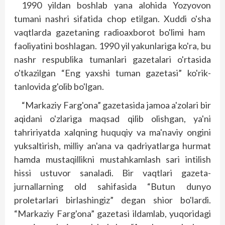
1990 yildan boshlab yana alohida Yozyovon
tumani nashri sifatida chop etilgan. Xuddi o'sha
vaqtlarda gazetaning radioaxborot bo'limi ham
faoliyatini boshlagan. 1990 yil yakunlariga ko'ra, bu
nashr respublika tumanlari gazetalari o'rtasida
o'tkazilgan “Eng yaxshi tuman gazetasi” ko'rik-
tanlovida g'olib bo'lgan.
“Markaziy Farg'ona” gazetasida jamoa a'zolari bir
aqidani o'zlariga maqsad qilib olishgan, ya'ni
tahririyatda xalqning huquqiy va ma'naviy ongini
yuksaltirish, milliy an'ana va qadriyatlarga hurmat
hamda mustaqillikni mustahkamlash sari intilish
hissi ustuvor sanaladi. Bir vaqtlari gazeta-
jurnallarning old sahifasida “Butun dunyo
proletarlari birlashingiz” degan shior bo'lardi.
“Markaziy Farg'ona” gazetasi ildamlab, yuqoridagi