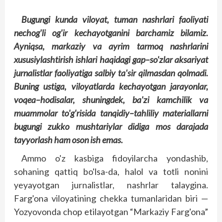
Bugungi
kunda
viloyat
,
tuman
nashrlari
faoliyati
nechog'li
og'ir
kechayotganini
barchamiz
bilamiz
.
Ayniqsa
,
markaziy
va
ayrim
tarmoq
nashrlarini
xususiylashtirish
ishlari
haqidagi
gap
–
so'zlar
aksariyat
jurnalistlar
faoliyatiga
salbiy
ta'sir
qilmasdan
qolmadi
.
Buning
ustiga
,
viloyatlarda
kechayotgan
jarayonlar
,
voqea
–
hodisalar
,
shuningdek
,
ba'zi
kamchilik
va
muammolar
to'g'risida
tanqidiy
–
tahliliy
materiallarni
bugungi
zukko
mushtariylar
didiga
mos
darajada
tayyorlash
ham
oson
ish
emas
.
Ammo o'z kasbiga fidoyilarcha yondashib,
sohaning qattiq bo'lsa-da, halol va totli nonini
yeyayotgan jurnalistlar, nashrlar talaygina.
Farg'ona viloyatining chekka tumanlaridan biri —
Yoz­yovonda chop etilayotgan “Markaziy Farg'ona”