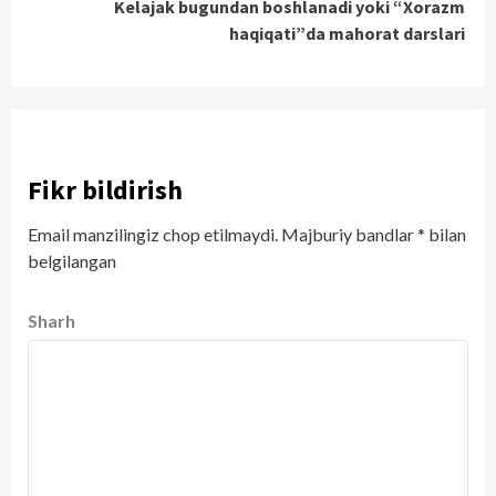
Kelajak bugundan boshlanadi yoki “Xorazm
Reading
haqiqati”da mahorat darslari
Fikr bildirish
Email manzilingiz chop etilmaydi.
Majburiy bandlar
*
bilan
belgilangan
Sharh