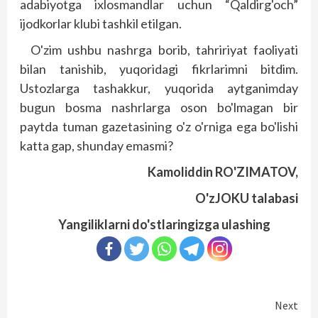
adabiyotga ixlosmandlar uchun “Qaldirg'och”
ijodkorlar klubi tashkil etilgan.
O'zim ushbu nashrga borib, tahririyat faoliyati
bilan tanishib, yuqoridagi fikrlarimni bitdim.
Ustozlarga tashakkur, yuqorida aytganimday
bugun bosma nashrlarga oson bo'lmagan bir
paytda tuman gazetasining o'z o'rniga ega bo'lishi
katta gap, shunday emasmi?
Kamoliddin RO'ZIMATOV,
O'zJOKU talabasi
Yangiliklarni do'stlaringizga ulashing
Continue
Next