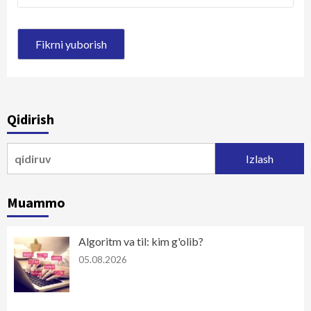
Qidirish
Qidirshish:
Muammo
Algoritm va til: kim g'olib?
05.08.2026