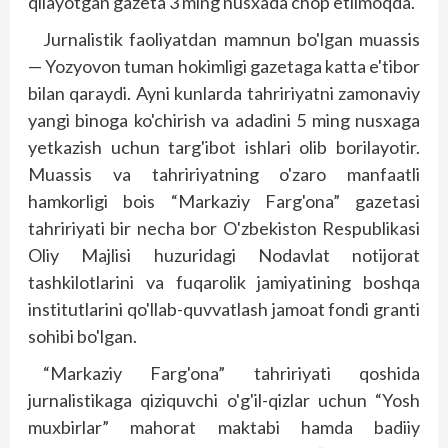
qilayotgan gazeta 3 ming nusxada chop etilmoqda.
Jurnalistik faoliyatdan mamnun bo'lgan muassis
— Yozyovon tuman hokimligi gazetaga katta e'tibor
bilan qaraydi. Ayni kunlarda tahririyatni zamonaviy
yangi binoga ko'chirish va adadini 5 ming nusxaga
yetkazish uchun targ'ibot ishlari olib borilayotir.
Muassis va tahririyatning o'zaro manfaatli
hamkorligi bois “Markaziy Farg'ona” gazetasi
tahririyati bir necha bor O'zbekiston Res­publikasi
Oliy Majlisi huzuridagi Nodavlat notijorat
tashkilotlarini va fuqarolik jamiyatining boshqa
institutlarini qo'llab-quvvatlash jamoat fondi granti
sohibi bo'lgan.
“Markaziy Farg'ona” tahririyati qoshida
jurnalistikaga qiziquvchi o'g'il-qizlar uchun “Yosh
muxbirlar” mahorat maktabi hamda badiiy