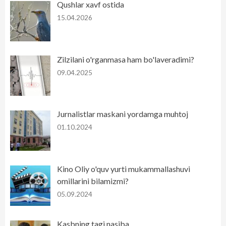
Qushlar xavf ostida
15.04.2026
Zilzilani o'rganmasa ham bo'laveradimi?
09.04.2025
Jurnalistlar maskani yordamga muhtoj
01.10.2024
Kino Oliy o'quv yurti mukammallashuvi
omillarini bilamizmi?
05.09.2024
Kasbning tagi nasiba