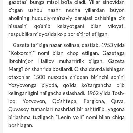
gazetasi bunga misol bo'la oladi. Yillar sinovidan
o'tgan ushbu nashr necha yillardan buyon
aholining huquqiy-ma'naviy darajasi oshishiga o'z
hissasini qo'shib kelayotgani bilan viloyat,
respublika miqyosida ko'p bor e'tirof etilgan.
Gazeta tarixiga nazar solinsa, dastlab, 1953 yilda
“Kolxozchi” nomi bilan chop etilgan. Gazetaga
Ibrohimjon Halilov muharrirlik qilgan. Gazeta
Marg'ilon shahrida bosilardi. O'sha davrda ishlagan
otaxonlar 1500 nusxada chiqqan birinchi sonini
Yozyovonga piyoda, qo'lda ko'targancha olib
kelinganligini haligacha eslashadi. 1962 yilda Tosh­
loq, Yozyovon, Qo'shtepa, Farg'ona, Quva,
Quvasoy tumanlari nashrlari birlashtirilib, yagona
birlashma tuzilgach “Lenin yo'li” nomi bilan chiqa
bosh­lagan.