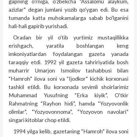
gapning o'rniga, o'zbekcha “Assalomu alaykum,
azizlar” degan jumlani yozib qo'ygan edi. Bu esa
tumanda katta muhokamalarga sabab bo'lganini
hali-hali gapirib yurishadi.
Oradan bir yil o'tib yurtimiz mustaqillikka
erishgach, yaratila boshlangan keng
imkoniyatlardan foydalangan gazeta yanada
taraqqiy etdi. 1992 yil gazeta tahririyatida bosh
muharrir Umarjon Ismoilov tashabbusi bilan
“Hamroh” ilova soni va “Ijodkor” kichik korxonasi
tashkil etildi. Bu korxonada sevimli shoirlarimiz
Muhammad Yusufning “Erka kiyik”, O'tkir
Rahmatning “Rayhon hidi”, hamda “Yozyovonlik
olimlar”, “Yozyovonnoma”, “Yozyovon navolari”
singari kitoblar chop etildi.
1994 yilga kelib, gazetaning “Hamroh” ilova soni