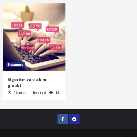
Muammo
Algoritm va til: kim
g'olib?
4 kun oldin
Behzod
191
Facebook
Telegram