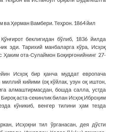
м ва Ҳерман Вамбери. Теҳрон. 1864 йил
Қўнғирот беклигидан бўлиб, 1836 йилда
чик эди. Тарихий манбаларга кўра, Исҳоқ
 Ҳаким ота-Сулаймон Боқирғонийнинг 27-
ейин Исҳоқ бир қанча муддат европача
миллий кийими (оқ кўйлак, узун оқ иштон,
гига алмаштирмасдан, бошда салла, устда
 Бироқ аста-секинлик билан Исҳоқ Иброҳим
езда кўникиб, венгер тилини ҳам тезда
кан, Исҳоқни тил ўрганасан, дея дўсти