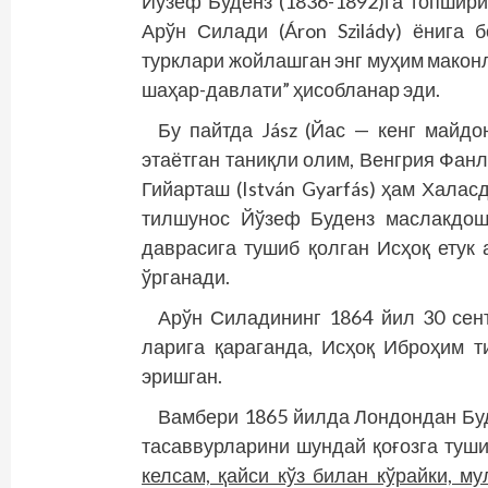
Йўзеф Буденз (1836-1892)га топшириб
Арўн Силади (Áron Szilády) ёнига 
турклари жойлашган энг муҳим маконл
шаҳар-давлати” ҳисобланар эди.
Бу пайтда Jász (Йас — кенг майдо
этаётган таниқли олим, Венгрия Фан
Гийарташ (István Gyarfás) ҳам Хала
тилшунос Йўзеф Буденз маслакдош
даврасига тушиб қолган Исҳоқ етук 
ўрганади.
Арўн Силадининг 1864 йил 30 сент
ларига қараганда, Исҳоқ Иброҳим 
эришган.
Вамбери 1865 йилда Лондондан Буд
тасаввурларини шундай қоғозга туш
келсам, қайси кўз билан кўрайки, м