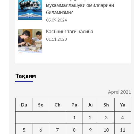
мукаммаллашуви омилларини
биламизми?
05.09.2024
Касбнинг таги насиба
01.11.2023
Тақвим
Aprel 2021
Du
Se
Ch
Pa
Ju
Sh
Ya
1
2
3
4
5
6
7
8
9
10
11