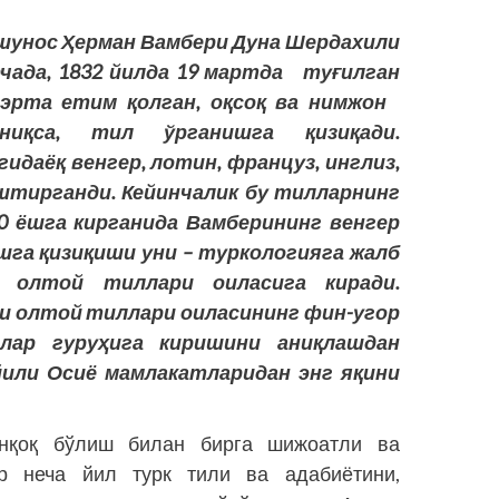
шунос Ҳерман Вамбери Дуна Шердахили
рчада, 1832 йилда 19 мартда туғилган
 эрта етим қолган, оқсоқ ва нимжон
ниқса, тил ўрганишга қизиқади.
идаёқ венгер, лотин, француз, инглиз,
штирганди. Ке­йинчалик бу тилларнинг
0 ёшга кирганида Вамберининг венгер
га қизиқиши уни – туркология­­га жалб
и олтой тиллари оиласига киради.
и олтой тиллари оиласининг фин-угор
лар гуруҳига киришини аниқлашдан
йили Осиё мамлакатларидан энг яқини
анқоқ бўлиш билан бирга шижоатли ва
р неча йил турк тили ва адабиётини,