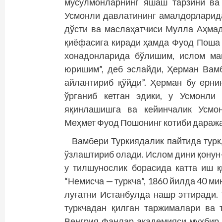
мусулмонларнинг яшаш тарзини ва
Усмонли давлатининг амалдорларид
дўсти ва маслаҳатчиси Мулла Аҳма
қиёфасига киради ҳамда Фуод Поша и
хонадонларида бўлишим, ислом мак
юришим”, деб эслайди, Ҳерман Вамб
айлантириб қўйди”. Ҳерман бу ернин
ўрганиб кетган эдики, у Усмонли
яқинлашишга ва кейинчалик Усмон
Меҳмет Фуод Пошонинг котиби даража
Вамбери Туркиядалик пайтида турк,
ўзлаштириб олади. Ислом дини қонун
у тилшунослик борасида катта иш қ
“Немисча — туркча”, 1860 йилда 40 мин
луғатни Истанбулда нашр эттиради.
туркчадан қилган таржималари ва 
Венгрия Фанлар академияси мухбир а