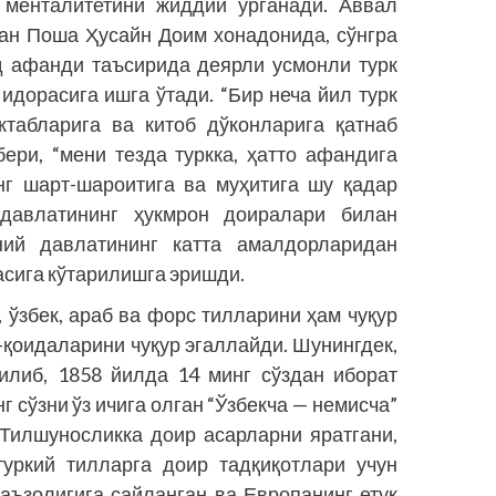
 менталитетини жиддий ўрганади. Аввал
ан Поша Ҳусайн Доим хонадонида, сўнгра
д афанди таъсирида деярли усмонли турк
дорасига ишга ўтади. “Бир неча йил турк
табларига ва китоб дўконларига қатнаб
ери, “мени тезда туркка, ҳатто афандига
г шарт-шароити­­га ва муҳитига шу қадар
 давлатининг ҳукмрон доиралари билан
ий давлатининг катта амалдорларидан
сига кўтарилишга эришди.
 ўзбек, араб ва форс тилларини ҳам чуқур
-қоидаларини чуқур эгаллайди. Шунингдек,
илиб, 1858 йилда 14 минг сўздан иборат
г сўзни ўз ичига олган “Ўзбекча — немисча”
 Тилшуносликка доир асарларни яратгани,
туркий тилларга доир тадқиқотлари учун
ъзо­лигига сайланган ва Европанинг етук