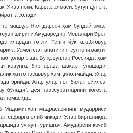
, Хива ноки, Карвак олмаси, бутун дунёга
йратга солади.
тто машҳур Нил дарёси ҳам бундай эмас.
а суви ширини Амударёдир. Мевалари Эрон
адагилардан тотли. Тенги йўқ, ажабтовур
арича, Усмон салтанатининг султони вақти-
лаб қолар экан. Бу қовунлар Россияда ҳам
ки қовунга, бир арава шакар тўлашади.
алик ҳатто тасаввур ҳам қилолмайди. Улар
зда эрийди. Агар улар нон билан ейилса,
у бўлади”,
дея таассуротларини қоғозга
ҳатномасида.
б Мадаминхон мадрасасининг мударриси
лан сафарга олиб чиқади. Улар биргаликда
аршида уч кун туришгач, Амударёни кечиб
ра Теҳрон ва Истанбул орқали Будапештга