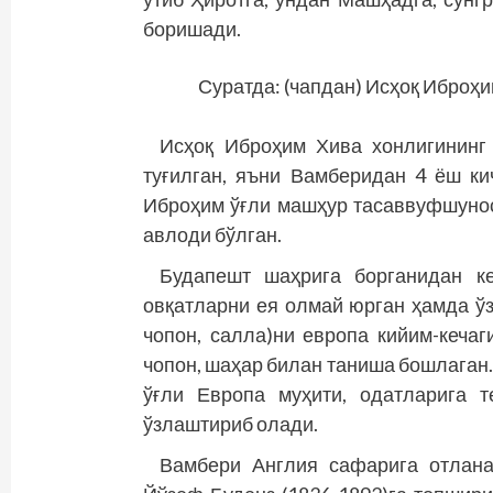
боришади.
Суратда: (чапдан) Исҳоқ Иброҳи
Исҳоқ Иброҳим Хива хонлигининг 
туғилган, яъни Вамберидан 4 ёш ки
Иброҳим ўғли машҳур тасаввуфшунос
авлоди бўлган.
Будапешт шаҳрига борганидан к
овқатларни ея олмай юрган ҳамда ўз 
чопон, салла)ни европа кийим-кеча
чопон, шаҳар билан таниша бошлаган.
ўғли Европа муҳити, одатларига т
ўзлаштириб олади.
Вамбери Англия сафарига отланар