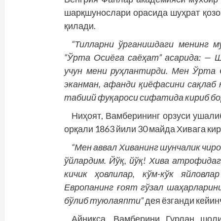
шарқшунослари орасида шуҳрат қозо
қилади.
“Тилларни ўрганишдаги менинг 
“Ўрта Осиёга саёҳат” асарида: —
учун мени руҳлантирди. Мен Ўрта 
эканман, афанди қиёфасини сақлаб
табиий фуқароси сифатида кириб бо
Ниҳоят, Вамберининг орзуси ушали
орқали 1863 йили 30 майда Хивага кир
“Мен аввал Хиванинг шунчалик чир
ўйлардим. Йўқ, йўқ! Хива атрофида
кичик ҳовлилар, кўм-кўк яйловла
Европанинг ғоят гўзал шаҳарларини
бўлиб туюлаяпти”
дея ёзганди кейин
Айниқса, Вамберини Гурлан шоли