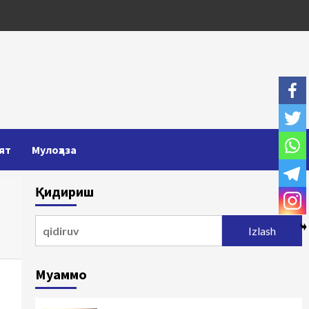
ят
Мулоҳаза
Қидириш
Qidirshish:
Муаммо