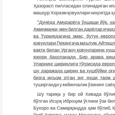
Ҳазорасп пилласидан олинадиган ипак
машҳур Хоразм қовунлари ниҳоятда ҳа
“Дунёда Амударёга ўхшаши йўқ, ҳа
Аминманки, мен билган дарёлар ичид
ва Туркиядагина эмас, бутун европ
қовунлари Пекингача маълум. Айтиш­л
вақти билан Урганч қовунларини хуш
юқори баҳоланади. Бир арава қиш
Уларнинг ширинлиги тўғрисида европ
шу даражада ширин ва хушбўйки оғи
бизга инъом этган энг яхши таом ш
туширганди у кейинчалик ўзининг саё
Шу тариқа у бир ой Хивада бўли
бўлган Исҳоқ Иброҳим ўғлини ўзи би
Бухоро ва Самарқандда ҳам бўлиб, Қ
ўтиб Ҳиротга, ундан Машҳадга, сўнг