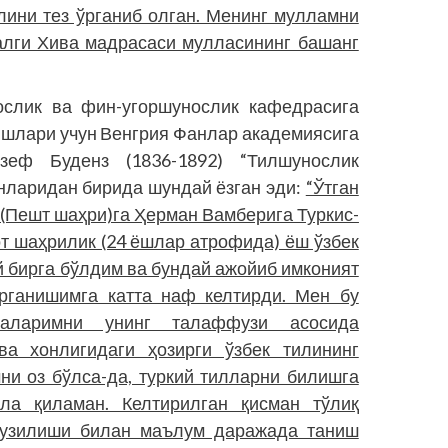
тилини тез ўрганиб олган. Менинг мулламни
валги Хива мадрасаси мулласининг башанг
ослик ва фин-угоршунослик кафедрасига
 ишлари учун Венгрия Фанлар академиясига
зеф Буденз (1836-1892) “Тилшунослик
нларидан бирида шундай ёзган эди:
“Ўтган
р (Пешт шаҳри)га Ҳерман Вамберига Туркис­
от шаҳрилик (24 ёшлар атрофида) ёш ўзбек
ой бирга бўлдим ва бундай ажойиб имконият
рганишимга катта наф келтирди. Мен бу
аларимни унинг талаффузи асосида
а хонлигидаги ҳозирги ўзбек тилининг
ни оз бўлса-да, туркий тилларни билишга
ола қиламан. Келтирилган қисман тўлиқ
 тузилиши билан маълум даражада таниш