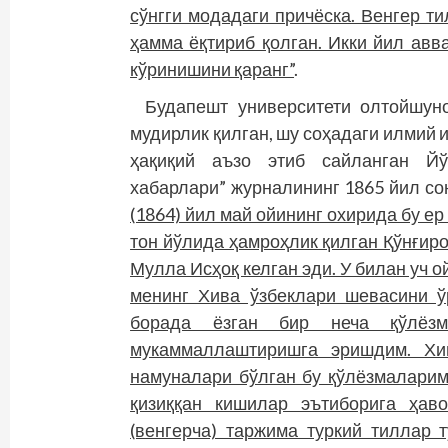
сўнг­­ги модадаги причёска. Венгер 
ҳамма ёқтириб қолган. Икки йил ав
кўринишини қаранг”
.
Будапешт университети олтойшун
мудирлик қилган, шу соҳадаги илмий
ҳақиқий аъзо этиб сайланган Йў
хабарлари” журналининг 1865 йил со
(1864) йил май ойининг охирида бу е
тон йўлида ҳамроҳлик қилган Қўнғир
Мулла Исҳоқ келган эди. У билан уч 
менинг Хива ўзбеклари шевасини ў
борада ёзган бир неча қўлёзм
мукаммаллаштиришга эришдим. Хив
намуналари бўлган бу қўлёзмаларим
қизиққан кишилар эътиборига ҳав
(венгерча) таржима туркий тиллар