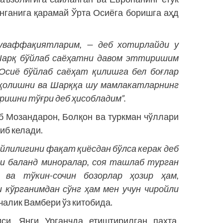
нганига қарамай Ўрта Осиёга боришга аҳд
муваффақиятларим, — деб хотирлайди у
 Шарқ бўйлаб саёҳатни давом эттиришим
Осиё бўйлаб саёҳат қилишга бел боғлар
 қолишни ва Шарққа шу мамлакатларнинг
ришни тўғри деб ҳисобладим”.
б Мозандарон, Болқон ва туркман чўллари
иб келади.
ойлилигини фақат қиёсдан бўлса керак деб
ги баланд миноралар, соя ташлаб турган
р ва тўкин-сочин бозорлар ҳозир ҳам,
 кўрганимдан сўнг ҳам мен учун чиройли
чалик Вамбери ўз китобида.
си, Янги Урганчда етиштирилган пахта,