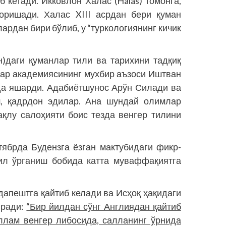
 кетади. Икковлон Халас (Halas) томонга,
боришади. Халас XIII асрдан бери қуман
ардан бири бўлиб, у “туркологиянинг кичик
н)даги қуманлар тили ва тарихини тадқиқ
лар академиясининг мухбир аъзоси Иштван
сда яшарди. Адабиётшунос Арўн Силади ва
, қадр­дон эдилар. Ана шундай олимлар
ақлу салоҳияти боис тезда венгер тилини
­ябрда Будензга ёзган мактубидаги фикр­
тил ўрганиш бобида катта муваффақиятга
апештга қайтиб келади ва Исҳоқ ҳақидаги
иради:
“Бир йилдан сўнг Англиядан қайтиб
уллам венгер либосида, салланинг ўрнида