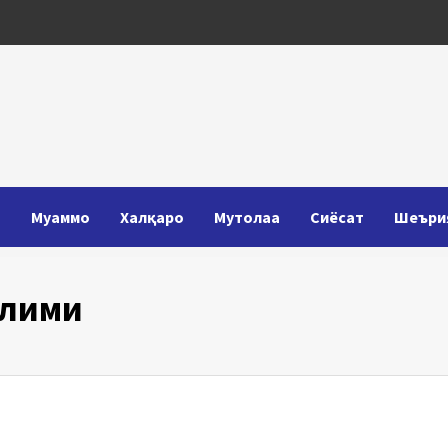
Т
Муаммо
Халқаро
Мутолаа
Сиёсат
Шеъри
олими