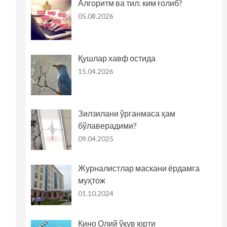
Алгоритм ва тил: ким ғолиб?
05.08.2026
Қушлар хавф остида
15.04.2026
Зилзилани ўрганмаса ҳам
бўлаверадими?
09.04.2025
Журналистлар маскани ёрдамга
муҳтож
01.10.2024
Кино Олий ўқув юрти