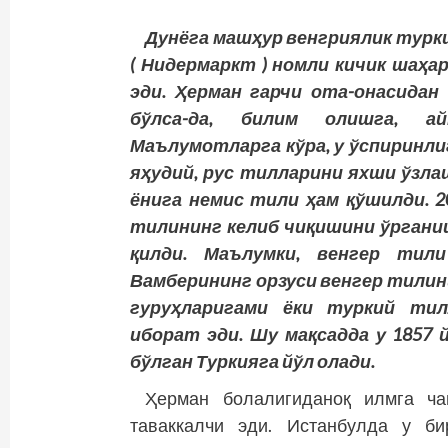
Дунёга машҳур венгриялик турк
( Нидермаркт ) номли кичик шаҳа
эди. Ҳерман гарчи ота-онасидан
бўлса-да, билим олишга, ай
Маълумотларга кўра, у ўспиринлиг
яҳудий, рус тилларини яхши ўзла
ёнига немис тили ҳам қўшилди. 2
тилининг келиб чиқишини ўрганиш
қилди. Маълумки, венгер тил
Вамберининг орзуси венгер тилин
гуруҳларигами ёки туркий тил
иборат эди. Шу мақсадда у 1857 
бўлган Туркияга йўл олади.
Ҳерман болалигиданоқ илмга ч
таваккалчи эди. Истанбулда у би