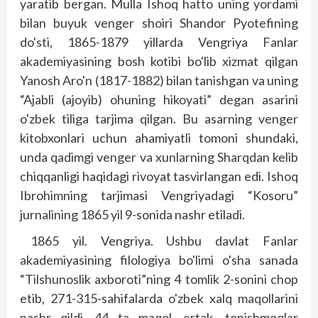
yaratib bergan. Mulla Ishoq hatto uning yordami
bilan buyuk venger shoiri Shandor Pyotefining
do'sti, 1865-1879 yillarda Vengriya Fanlar
akademiya­sining bosh kotibi bo'lib xizmat qilgan
Yanosh Aro'n (1817-1882) bilan tanishgan va uning
“Ajabli (ajoyib) ohuning hikoyati” degan asarini
o'zbek tiliga tarjima qilgan. Bu asarning venger
kitobxonlari uchun ahamiyatli tomoni shundaki,
unda qadimgi venger va xunlarning Sharqdan kelib
chiqqanligi haqidagi rivoyat tasvirlangan edi. Ishoq
Ibrohimning tarjimasi Vengriyadagi “Kosoru”
jurnalining 1865 yil 9-sonida nashr etiladi.
1865 yil. Vengriya. Ushbu davlat Fanlar
akademiyasining filologiya bo'limi o'sha sanada
“Tilshunoslik axboroti”ning 4 tomlik 2-sonini chop
etib, 271-315-sahifalarda o'zbek xalq maqollarini
nashr qildi. 44 ta maqol, ertak, topishmoqlar