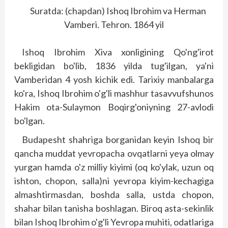
Suratda: (chapdan) Ishoq Ibrohim va Herman
Vamberi. Tehron. 1864 yil
Ishoq Ibrohim Xiva xonligining Qo'ng'irot
bekligidan bo'lib, 1836 yilda tug'ilgan, ya'ni
Vamberidan 4 yosh kichik edi. Tarixiy manbalarga
ko'ra, Ishoq Ibrohim o'g'li mashhur tasavvufshunos
Hakim ota-Sulaymon Boqirg'oniyning 27-avlodi
bo'lgan.
Budapesht shahriga borganidan keyin Ishoq bir
qancha muddat yevropacha ovqatlarni yeya olmay
yurgan hamda o'z milliy kiyimi (oq ko'ylak, uzun oq
ishton, chopon, salla)ni yevropa kiyim-kechagiga
almashtirmasdan, boshda salla, ustda chopon,
shahar bilan tanisha boshlagan. Biroq asta-sekinlik
bilan Ishoq Ibrohim o'g'li Yevropa muhiti, odatlariga