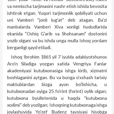
va nemischa tarjimasini nashr etish ishida bevosita
ishtirok etgan. Yuqori tarjimonlik qobiliyati uchun
uni Vamberi “jonli lug'at” deb atagan. Ba'zi
manbalarda Vamberi Xiva xonligi hududlarida
ekanida “Oshiq G'arib va Shohsanam” dostonini
yozib olgani va bu ishda unga mulla Ishoq yordam
berganligi qayd etiladi.
Ishoq Ibrohim 1865 yil 7 iyulda adabiyotshunos
Aro'n Siladiga yozgan xatida Vengriya Fanlar
akademiyasi kutubxonasiga ishga kirib, xizmatni
bosh­laganini aytgan. Bu va bunga o'xshash tarixiy
maktublardan bizga ayon bo'lishicha, u
kutubxonadan oyiga 25 fo'rint (forint) oylik olgan;
kutubxona byulletenida u haqda “kutubxona
xodimi” deb yozilgan; Ishoqning kutubxonaga ishga
joylashuvida Yo'zef Budenz tavsiyasi hisobga