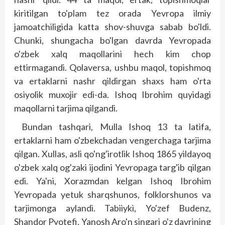
kiritilgan to'plam tez orada Yevropa ilmiy
jamoatchiligida katta shov-shuvga sabab bo'ldi.
Chunki, shungacha bo'lgan davrda Yevropada
o'zbek xalq maqollarini hech kim chop
ettirmagandi. Qolaversa, ushbu maqol, topishmoq
va ertaklarni nashr qildirgan shaxs ham o'rta
osiyolik muxojir edi-da. Ishoq Ibrohim quyidagi
maqollarni tarjima qilgandi.
Bundan tashqari, Mulla Ishoq 13 ta latifa,
ertaklarni ham o'zbekchadan vengerchaga tarjima
qilgan. Xullas, asli qo'ng'irotlik Ishoq 1865 yildayoq
o'zbek xalq og'zaki ijodini Yevropaga targ'ib qilgan
edi. Ya'ni, Xorazmdan kelgan Ishoq Ibrohim
Yevropada yetuk sharqshunos, folklorshunos va
tarjimonga aylandi. Tabiiyki, Yo'zef Budenz,
Shandor Pyotefi, Yanosh Aro'n singari o'z davrining