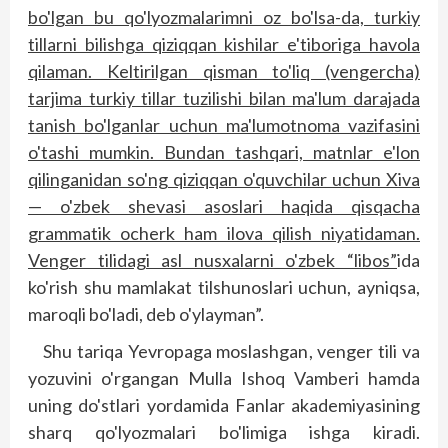
bo'lgan bu qo'lyozmalarimni oz bo'lsa-da, turkiy
tillarni bilishga qiziqqan kishilar e'tiboriga havola
qilaman. Keltirilgan qisman to'liq (vengercha)
tarjima turkiy tillar tuzilishi bilan ma'lum darajada
tanish bo'lganlar uchun ma'lumotnoma vazifasini
o'tashi mumkin. Bundan tashqari, matnlar e'lon
qilinganidan so'ng qiziqqan o'quvchilar uchun Xiva
— o'zbek shevasi asos­lari haqida qisqacha
grammatik ocherk ham ilova qilish niyatidaman.
Venger tilidagi asl nusxalarni o'zbek “libos”
ida
ko'rish shu mamlakat tilshunoslari uchun, ayniqsa,
maroqli bo'ladi, deb o'ylayman”.
Shu tariqa Yevropaga moslashgan, venger tili va
yozuvini o'rgangan Mulla Ishoq Vamberi hamda
uning do'stlari yordamida Fanlar akademiyasining
sharq qo'l­yozmalari bo'limiga ishga kiradi.