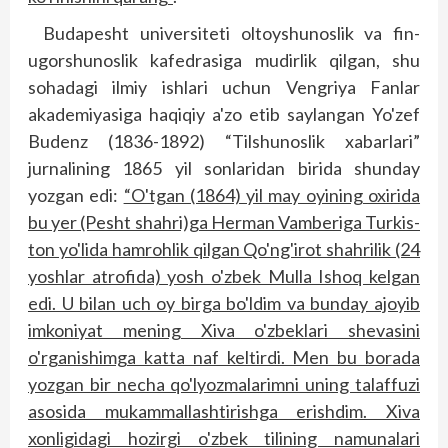
Budapesht universiteti oltoyshunoslik va fin-
ugorshunoslik kafedrasiga mudirlik qilgan, shu
sohadagi ilmiy ishlari uchun Vengriya Fanlar
akademiyasiga haqiqiy a'zo etib saylangan Yo'zef
Budenz (1836-1892) “Tilshunoslik xabarlari”
jurnalining 1865 yil sonlaridan birida shunday
yozgan edi:
“O'tgan (1864) yil may oyining oxirida
bu yer (Pesht shahri)ga Herman Vamberiga Turkis­
ton yo'lida hamrohlik qilgan Qo'ng'irot shahrilik (24
yoshlar atrofida) yosh o'zbek Mulla Ishoq kelgan
edi. U bilan uch oy birga bo'ldim va bunday ajoyib
imkoniyat mening Xiva o'zbeklari shevasini
o'rganishimga katta naf keltirdi. Men bu borada
yozgan bir necha qo'lyozmalarimni uning talaffuzi
asosida mukammallashtirishga erishdim. Xiva
xonligidagi hozirgi o'zbek tilining namunalari