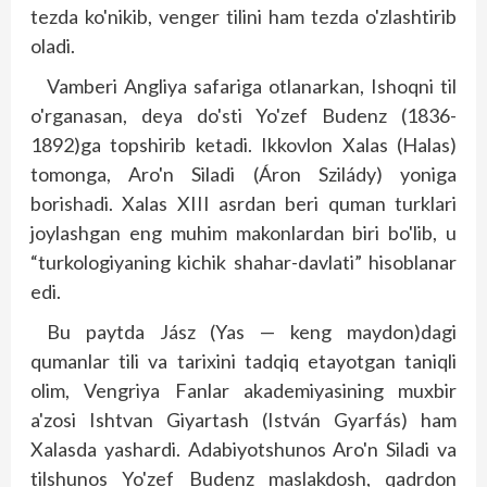
tezda ko'nikib, venger tilini ham tezda o'zlashtirib
oladi.
Vamberi Angliya safariga otlanarkan, Ishoqni til
o'rganasan, deya do'sti Yo'zef Budenz (1836-
1892)ga topshirib ketadi. Ikkovlon Xalas (Halas)
tomonga, Aro'n Siladi (Áron Szilády) yoniga
borishadi. Xalas XIII asrdan beri quman turklari
joylashgan eng muhim makonlardan biri bo'lib, u
“turkologiyaning kichik shahar-davlati” hisoblanar
edi.
Bu paytda Jász (Yas — keng maydon)dagi
qumanlar tili va tarixini tadqiq etayotgan taniqli
olim, Vengriya Fanlar akademiyasining muxbir
a'zosi Ishtvan Giyartash (István Gyarfás) ham
Xalasda yashardi. Adabiyotshunos Aro'n Siladi va
tilshunos Yo'zef Budenz maslakdosh, qadr­don