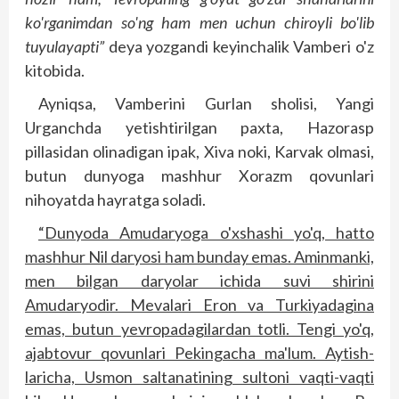
ko'rganimdan so'ng ham men uchun chiroyli bo'lib
tuyulayapti”
deya yozgandi keyinchalik Vamberi o'z
kitobida.
Ayniqsa, Vamberini Gurlan sholisi, Yangi
Urganchda yetishtirilgan paxta, Hazorasp
pillasidan olinadigan ipak, Xiva noki, Karvak olmasi,
butun dunyoga mashhur Xorazm qovunlari
nihoyatda hayratga soladi.
“Dunyoda Amudaryoga o'xshashi yo'q, hatto
mashhur Nil daryosi ham bunday emas. Aminmanki,
men bilgan daryolar ichida suvi shirini
Amudaryodir. Mevalari Eron va Turkiyadagina
emas, butun yevropadagilardan totli. Tengi yo'q,
ajabtovur qovunlari Pekingacha ma'lum. Aytish­
laricha, Usmon saltanatining sultoni vaqti-vaqti