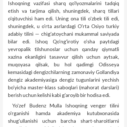
Ishoqning vazifasi sharq qo'lyozmalarini tadqiq
etish va tarjima qilish, shuning­dek, sharq tillari
o'qituvchisi ham edi. Uning ona tili o'zbek tili edi,
shuning­dek, u o'rta asrlardagi O'rta Osiyo turkiy
adabiy tilini — chig'atoychani mukammal saviyada
bilar edi. Ishoq Qo'ng'irotiy o'sha paytdagi
yevropalik tilshunoslar uchun qanday qiymatli
xazina ekanligini tasavvur qilish uchun aytsak,
muqoyasa qilsak, bu hol qadimgi Odisseya
kemasidagi dengizchilarning zamonaviy Gollandiya
dengiz akademiyasiga dengiz tugunlarini yechish
bo'yicha master-klass saboqlari (mahorat darslari)
berish uchun kelishi kabi g'aroyib bir hodisa edi.
Yo'zef Budenz Mulla Ishoqning venger tilini
o'rganishi hamda akademiya kutubxonasida
shug'ullanishi uchun barcha shart-sharoitlarni