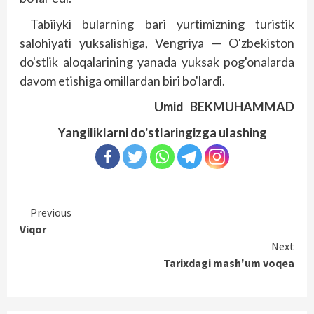
Tabiiyki bularning bari yurtimizning turistik
salohiyati yuksalishiga, Vengriya — O'zbekiston
do'stlik aloqalarining yanada yuksak pog'onalarda
davom etishiga omillardan biri bo'lardi.
Umid BEKMUHAMMAD
Yangiliklarni do'stlaringizga ulashing
Continue
Previous
Viqor
Reading
Next
Tarixdagi mash'um voqea