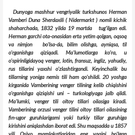
Dunyoga mashhur vengriyalik turkshunos Herman
Vamberi Duna Sherdaxili ( Nidermarkt ) nomli kichik
shaharchada, 1832 yilda 19 martda tug'ilgan edi.
Herman garchi ota-onasidan erta yetim qolgan, oqsoq
va nimjon bo'lsa-da, bilim olishga, ayniqsa, til
o'rganishga qiziqadi. Ma'lumotlarga ko'ra, u
o'spirinligidayoq venger, lotin, fransuz, ingliz, yahudiy,
rus tillarini yaxshi o'zlashtirgandi. Ke­yinchalik bu
tillarning yoniga nemis tili ham qo'shildi. 20 yoshga
kirganida Vamberining venger tilining kelib chiqishini
o'rganishga qiziqishi uni – turkologiya­­ga jalb qildi.
Ma'lumki, venger tili oltoy tillari oilasiga kiradi.
Vamberining orzusi venger tilini oltoy tillari oilasining
fin-ugor guruhlarigami yoki turkiy tillar guruhiga
kirishini aniqlashdan iborat edi. Shu maqsadda u 1857
yili Osiyo mamlakatlaridan eng yaqini bo'lgan