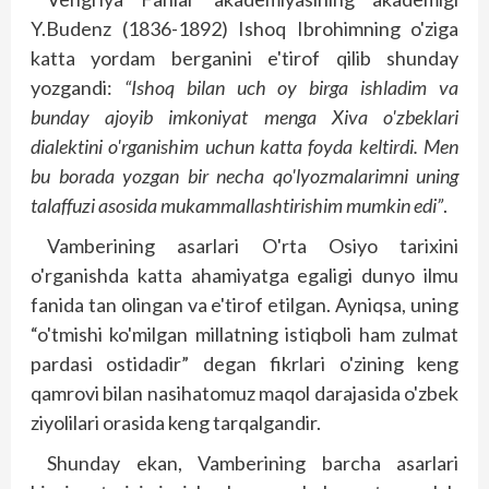
Y.Budenz (1836-1892) Ishoq Ibrohimning o'ziga
katta yordam berganini e'tirof qilib shunday
yozgandi:
“Ishoq bilan uch oy birga ishladim va
bunday ajoyib imkoniyat menga Xiva o'zbeklari
dialektini o'rganishim uchun katta foyda keltirdi. Men
bu borada yozgan bir necha qo'lyozmalarimni uning
talaffuzi asosida mukammallashtirishim mumkin edi”
.
Vamberining asarlari O'rta Osiyo tarixini
o'rganishda katta ahamiyatga egaligi dunyo ilmu
fanida tan olingan va e'tirof etilgan. Ayniqsa, uning
“o'tmishi ko'milgan millatning istiqboli ham zulmat
pardasi ostidadir” degan fikrlari o'zining keng
qamrovi bilan nasihatomuz maqol darajasida o'zbek
ziyolilari orasida keng tarqalgandir.
Shunday ekan, Vamberining barcha asarlari