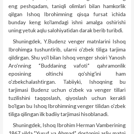
eng peshqadam, taniqli olimlari bilan hamkorlik
qilgan Ishoq Ibrohimning qisqa fursat ichida
bunday keng ko'lamdagi ishni amalga oshirishi
uning yetuk aqlu salohiyatidan darak berib turibdi.
Shuningdek, Y.Budenz venger matnlarini Ishoq
Ibrohimga tushuntirib, ularni o'zbek tiliga tarjima
qildirgan. Shu yo'l bilan Ishoq venger shoiri Yanosh
Aro'nning “Buddaning vafoti” qahramonlik
eposining oltinchi qo'shig'ini ham
o'zbekchalashtirgan. Tabiiyki, Ishoqning bu
tarjimasi Budenz uchun o'zbek va venger tillari
tuzilishini taqqoslash, qiyoslash uchun kerakli
bo'lgan bu Ishoq Ibrohimning venger tilidan o'zbek
tiliga qilingan ilk badiiy tarjimasi hisoblanadi.
Shuningdek, Ishoq Ibrohim Herman Vamberining
1867 yilda “Yusuf va Ahmad” dostonini asliy matni