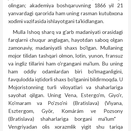
olingan; akademiya boshqaruv­ning 1866 yil 21
yanvardagi qarorida ham uning rasman kutubxona
xodimi vazifasida ishlayotgani ta'kidlangan.
Mulla Ishoq sharq va g'arb madaniyati orasidagi
farqlarni chuqur anglagan, hayotdan saboq olgan
zamonaviy, madaniyatli shaxs bo'lgan. Mullaning
mojor tilidan tashqari olmon, lotin, yunon, fransuz
va ingliz tillarini ham o'rgangani ma'lum. Bu uning
ham oddiy odamlardan biri bo'lmaganligini,
favqulodda iqtidorli shaxs bo'lganini bildirmoqda. U
Mojoris­tonning turli viloyatlari va shaharlariga
sayohat qilgan. Uning Vena, Estergo'm, Giyo'r,
Ko'maram va Po'zso'ni (Bratislava) (Viyana,
Esztergom, Györ, Komárám ve Pozsony
(Bratislava) shaharlariga borgani ma'lum”
Vengriyadan olis xorazmlik yigit shu tariqa