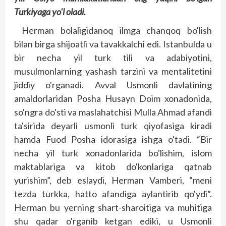
Turkiyaga yo'l oladi.
Herman bolaligidanoq ilmga chanqoq bo'lish
bilan birga shijoatli va tavakkalchi edi. Istanbulda u
bir necha yil turk tili va adabiyotini,
musulmonlarning yashash tarzini va mentalitetini
jiddiy o'rganadi. Avval Usmonli davlatining
amaldorlaridan Posha Husayn Doim xonadonida,
so'ngra do'sti va maslahatchisi Mulla Ahmad afandi
ta'sirida deyarli usmonli turk qiyofasiga kiradi
hamda Fuod Posha idorasiga ishga o'tadi. “Bir
necha yil turk xonadonlarida bo'lishim, islom
maktablariga va kitob do'konlariga qatnab
yurishim”, deb eslaydi, Herman Vamberi, “meni
tezda turkka, hatto afandiga aylantirib qo'ydi”.
Herman bu yerning shart-sharoiti­­ga va muhitiga
shu qadar o'rganib ketgan ediki, u Usmonli