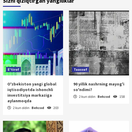
Sizni qiziqtirgan yangiliklar
E'tirof
Taassuf
O'zbekiston yangi global
90 yillik nashrning mayog'i
iqtisodiyotda ishonchli
so'ndimi?
investitsiya markaziga
2 kun oldin
Behzod
158
aylanmoqda
2 kun oldin
Behzod
203