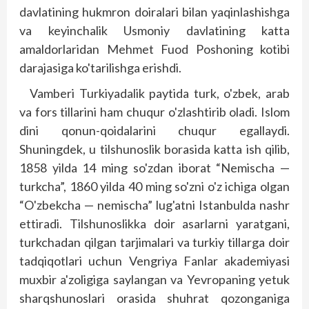
davlatining hukmron doiralari bilan yaqinlashishga
va keyinchalik Usmoniy davlatining katta
amaldorlaridan Mehmet Fuod Poshoning kotibi
darajasiga ko'tarilishga erishdi.
Vamberi Turkiyadalik paytida turk, o'zbek, arab
va fors tillarini ham chuqur o'zlashtirib oladi. Islom
dini qonun-qoidalarini chuqur egallaydi.
Shuningdek, u tilshunoslik borasida katta ish qilib,
1858 yilda 14 ming so'zdan iborat “Nemischa —
turkcha”, 1860 yilda 40 ming so'zni o'z ichiga olgan
“O'zbekcha — nemischa” lug'atni Istanbulda nashr
ettiradi. Tilshunoslikka doir asarlarni yaratgani,
turkchadan qilgan tarjimalari va turkiy tillarga doir
tadqiqotlari uchun Vengriya Fanlar akademiyasi
muxbir a'zo­ligiga saylangan va Yevropaning yetuk
sharqshunoslari orasida shuhrat qozonganiga