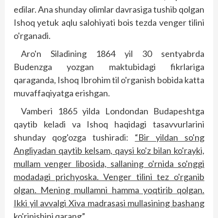
edilar. Ana shunday olimlar davrasiga tushib qolgan
Ishoq yetuk aqlu salohiyati bois tezda venger tilini
o'rganadi.
Aro'n Siladining 1864 yil 30 sent­yabrda
Budenzga yozgan maktubidagi fikr­lariga
qaraganda, Ishoq Ibrohim til o'rganish bobida katta
muvaffaqiyatga erishgan.
Vamberi 1865 yilda Londondan Budapeshtga
qaytib keladi va Ishoq haqidagi tasavvurlarini
shunday qog'ozga tushiradi:
“Bir yildan so'ng
Angliyadan qaytib kelsam, qaysi ko'z bilan ko'rayki,
mullam venger libosida, sallaning o'rnida so'ng­­gi
modadagi prichyoska. Venger tilini tez o'rganib
olgan. Mening mullamni hamma yoqtirib qolgan.
Ikki yil avvalgi Xiva madrasasi mullasining bashang
ko'rinishini qarang”
.