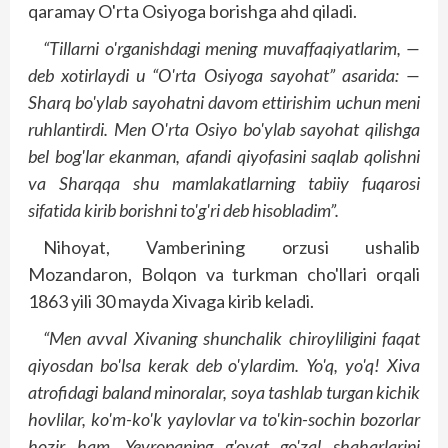
qaramay O'rta Osiyoga borishga ahd qiladi.
“Tillarni o'rganishdagi mening muvaffaqiyatlarim, —
deb xotirlaydi u “O'rta Osiyoga sayohat” asarida: —
Sharq bo'ylab sayohatni davom ettirishim uchun meni
ruhlantirdi. Men O'rta Osiyo bo'ylab sayohat qilishga
bel bog'lar ekanman, afandi qiyofasini saqlab qolishni
va Sharqqa shu mamlakatlarning tabiiy fuqarosi
sifatida kirib borishni to'g'ri deb hisobladim”.
Nihoyat, Vamberining orzusi ushalib
Mozandaron, Bolqon va turkman cho'llari orqali
1863 yili 30 mayda Xivaga kirib keladi.
“Men avval Xivaning shunchalik chiroyliligini faqat
qiyosdan bo'lsa kerak deb o'ylardim. Yo'q, yo'q! Xiva
atrofidagi baland minoralar, soya tashlab turgan kichik
hovlilar, ko'm-ko'k yaylovlar va to'kin-sochin bozorlar
hozir ham, Yevropaning g'oyat go'zal shaharlarini