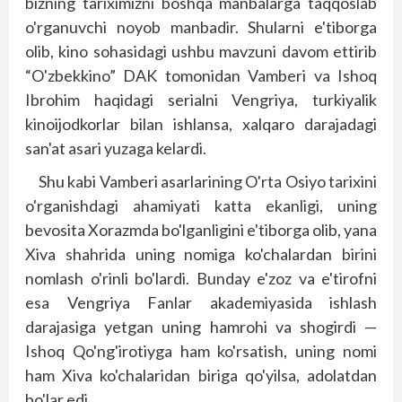
bizning tariximizni boshqa manbalarga taqqoslab
o'rganuvchi noyob manbadir. Shularni e'tiborga
olib, kino sohasidagi ushbu mavzuni davom ettirib
“O'zbekkino” DAK tomonidan Vamberi va Ishoq
Ibrohim haqidagi serialni Vengriya, turkiyalik
kinoijodkorlar bilan ishlansa, xalqaro darajadagi
san'at asari yuzaga kelardi.
Shu kabi Vamberi asarlarining O'rta Osiyo tarixini
o'rganishdagi ahamiyati katta ekanligi, uning
bevosita Xorazmda bo'lganligini e'tiborga olib, yana
Xiva shahrida uning nomiga ko'chalardan birini
nomlash o'rinli bo'lardi. Bunday e'zoz va e'tirofni
esa Vengriya Fanlar akademiyasida ishlash
darajasiga yetgan uning hamrohi va shogirdi —
Ishoq Qo'ng'irotiyga ham ko'rsatish, uning nomi
ham Xiva ko'chalaridan biriga qo'yilsa, adolatdan
bo'lar edi.