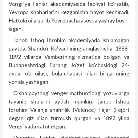
Vengriya Fanlar akademiya­sida faoliyat ko'rsatib,
Yevropa shaharlarini kezganicha hayot kechiradi.
Hattoki oila qurib Yevropacha asosda yashay bosh­
lagan.
Janob Ishoq Ibrohim akademiyada ishlamagan
paytda, Shando'r Ko'vachining aniqlashicha, 1888-
1892 yillarda Vamberining xizmatida bo'lgan va
Budapesht­dagi Farang Jo'zef ko'chasidagi 24-
uyda, o'z oilasi, bola-chaqasi bilan birga uning
yonida yashagan.
O'sha paytdagi venger matbuotidagi yozuvlarga
tayanib shularni aytish mumkin: janob Ishoq
Ibrohim Valanja shahrilik (Velence) Fajar (Fejér)
degan qiz bilan turmush qurgan va 1892 yilda
Vengriyada vafot etgan.
Vengriya Fanlar akademiyasining akademigi