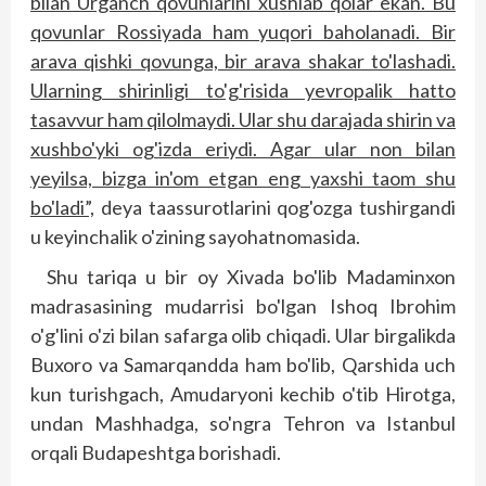
bilan Urganch qovunlarini xushlab qolar ekan. Bu
qovunlar Rossiyada ham yuqori baholanadi. Bir
arava qishki qovunga, bir arava shakar to'lashadi.
Ularning shirinligi to'g'risida yevropalik hatto
tasavvur ham qilolmaydi. Ular shu darajada shirin va
xushbo'yki og'izda eriydi. Agar ular non bilan
yeyilsa, bizga in'om etgan eng yaxshi taom shu
bo'ladi”,
deya taassurotlarini qog'ozga tushirgandi
u keyinchalik o'zining sayohatnomasida.
Shu tariqa u bir oy Xivada bo'lib Madaminxon
madrasasining mudarrisi bo'lgan Ishoq Ibrohim
o'g'lini o'zi bilan safarga olib chiqadi. Ular birgalikda
Buxoro va Samarqandda ham bo'lib, Qarshida uch
kun turishgach, Amudaryoni kechib o'tib Hirotga,
undan Mashhadga, so'ngra Tehron va Istanbul
orqali Budapeshtga borishadi.