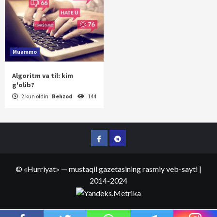
Muammo
Algoritm va til: kim
g'olib?
2 kun oldin
Behzod
144
Facebook
Telegram
©
«Hurriyat»
— mustaqil gazetasining rasmiy veb-sayti
|
2014-2024