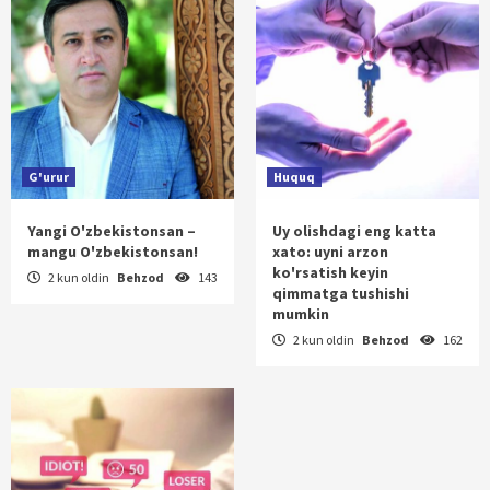
G'urur
Huquq
Yangi O'zbekistonsan –
Uy olishdagi eng katta
mangu O'zbekistonsan!
xato: uyni arzon
ko'rsatish keyin
2 kun oldin
Behzod
143
qimmatga tushishi
mumkin
2 kun oldin
Behzod
162