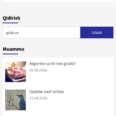
Qidirish
Qidirshish:
Muammo
Algoritm va til: kim g'olib?
05.08.2026
Qushlar xavf ostida
15.04.2026