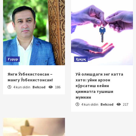
Ғурур
Ҳуқуқ
Янги Ўзбекистонсан –
Уй олишдаги энг катта
мангу Ўзбекистонсан!
хато: уйни арзон
кўрсатиш кейин
4 kun oldin
Behzod
186
қимматга тушиши
мумкин
4 kun oldin
Behzod
217