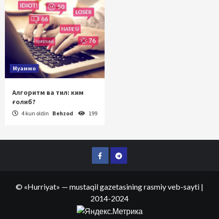
Муаммо
Алгоритм ва тил: ким
ғолиб?
4 kun oldin
Behzod
199
Facebook
Telegram
©
«Hurriyat»
— mustaqil gazetasining rasmiy veb-sayti
|
2014-2024