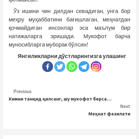
Ўз ишини чин дилдан севадиган, унга бор
меҳру муҳаббатини бағишлаган, меҳнатдан
қочмайдиган инсонлар эса маълум бир
натижаларга эришади. Мукофот барча
муносибларга муборак бўлсин!
Янгиликларни дўстларингизга улашинг
Continue
Previous
Кимни танқид қилсанг, шу мукофот берса…
Reading
Next
Меҳнат фазилати