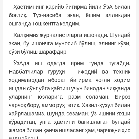
Ҳаётимнинг қарийб йигирма йили ЎзА билан
боғлиқ. Туз-насиба экан, ёшим элликдан
ошганда Тошкентга келдим.
Халқимиз журналистларга ишонади. Шундай
экан, бу ишончга муносиб бўлиш, элнинг кўзи,
сўзи бўлиш шарафдир.
ЎзАда иш одатда ярим тунда тугайди.
Навбатчилар гуруҳи – ижодий ва техник
ходимлардан иборат йигирма чоғли ходим
ишдан сўнг уйга қайтиш учун бинодан чиққанда
уларнинг юзларига разм соламан. Бироз
чарчоқ бору, аммо руҳ тетик. Ҳазил-ҳузул билан
хайрлашамиз. Шунда сезаман: ўз ишини яхши
кўрадиган, унга ҳаётини бағишлаган бундай
жамоа билан қанча ишласанг ҳам, чарчоқни ҳис
қилмайсан!