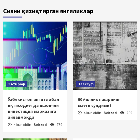
Сизни қизиқтирган янгиликлар
Эътироф
Таассуф
Ўзбекистон янги глобал
90 йиллик нашрнинг
иқтисодиётда ишончли
маёғи сўндими?
инвестиция марказига
4 kun oldin
Behzod
209
айланмоқда
4 kun oldin
Behzod
279