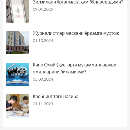
Зилзилани ўрганмаса ҳам бўлаверадими?
09.04.2025
Журналистлар маскани ёрдамга муҳтож
01.10.2024
Кино Олий ўқув юрти мукаммаллашуви
омилларини биламизми?
05.09.2024
Касбнинг таги насиба
01.11.2023