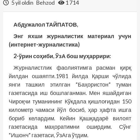
5 yil oldin
Behzod
1 714
Абдужалол ТАЙПАТОВ,
Энг яхши журналистик материал учун
(интернет-журналистика)
2-ўрин соҳиби, ЎзА бош муҳаррири:
Журналистлик фаолиятимга расман қирқ
йилдан ошаяпти.1981 йилда Қарши чўлида
янги ташкил этилган “Баҳо­ристон” туман
газетасида иш бош­лаганман. Мен яшайдиган
Чироқчи туманининг Кўкдала қиш­лоғидан 150
километр чамаси йўл босиб, ҳар ҳафта ишга
бориб келардим. Кейин Қашқадарё вилоят
газетасида маҳоратимни оширдим. Сўнг
“Ишонч” газетаси, ЎзАга ўтдим.