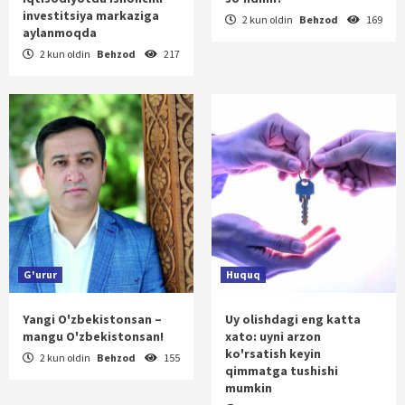
investitsiya markaziga
2 kun oldin
Behzod
169
aylanmoqda
2 kun oldin
Behzod
217
G'urur
Huquq
Yangi O'zbekistonsan –
Uy olishdagi eng katta
mangu O'zbekistonsan!
xato: uyni arzon
ko'rsatish keyin
2 kun oldin
Behzod
155
qimmatga tushishi
mumkin