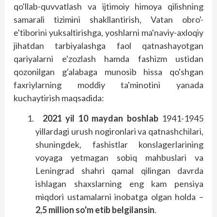
qo'llab-quvvatlash va ijtimoiy himoya qilishning
samarali tizimini shakllantirish, Vatan obro'-
e'tiborini yuksaltirishga, yoshlarni ma'naviy-axloqiy
jihatdan tarbiyalashga faol qatnashayotgan
qariyalarni e'zozlash hamda fashizm ustidan
qozonilgan g'alabaga munosib hissa qo'shgan
faxriylarning moddiy ta'minotini yanada
kuchaytirish maqsadida:
2021 yil 10 maydan boshlab
1941-1945
yillardagi urush nogironlari va qatnashchilari,
shuningdek, fashistlar konslagerlarining
voyaga yetmagan sobiq mahbuslari va
Leningrad shahri qamal qilingan davrda
ishlagan shaxs­larning eng kam pensiya
miqdori ustamalarni inobatga olgan holda –
2,5 million so'm etib belgilansin
.