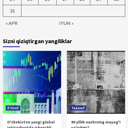
31
« APR
IYUN »
Sizni qiziqtirgan yangiliklar
E'tirof
Taassuf
O'zbekiston yangi global
90 yillik nashrning mayog'i
iqtisodiyotda ishonchli
so'ndimi?