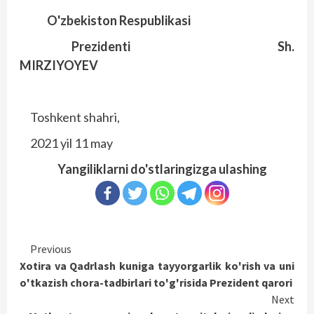
O'zbekiston Respublikasi
Prezidenti Sh.
MIRZIYOYEV
Toshkent shahri,
2021 yil 11 may
Yangiliklarni do'stlaringizga ulashing
Continue
Previous
Xotira va Qadrlash kuniga tayyorgarlik ko'rish va uni
Reading
o'tkazish chora-tadbirlari to'g'risida Prezident qarori
Next