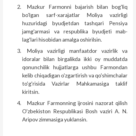
Mazkur Farmonni bajarish bilan bog'liq
bo'lgan sarf-xarajatlar Moliya vazirligi
huzuridagi byudjetdan tashqari Pensiya
jamg'armasi va respublika byudjeti mab­
lag'lari hisobidan amalga oshirilsin.
Moliya vazirligi manfaatdor vazirlik va
idoralar bilan birgalikda ikki oy muddatda
qonunchilik hujjatlarga ushbu Farmondan
kelib chiqadigan o'zgartirish va qo'shimchalar
to'g'risida Vazirlar Mahkamasiga taklif
kiritsin.
Mazkur Farmonning ijrosini nazorat qilish
O'zbekiston Respublikasi Bosh vaziri A. N.
Aripov zimmasiga yuklansin.