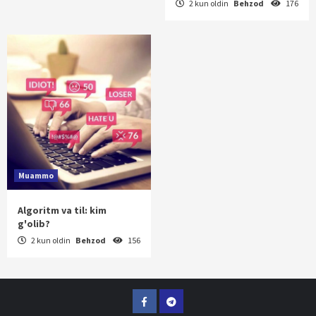
2 kun oldin
Behzod
176
Muammo
Algoritm va til: kim
g'olib?
2 kun oldin
Behzod
156
Facebook
Telegram