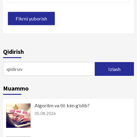
Qidirish
Qidirshish:
Muammo
Algoritm va til: kim g'olib?
05.08.2026