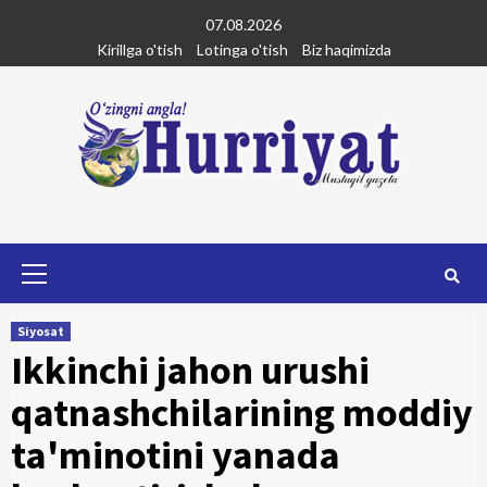
Skip
07.08.2026
to
Kirillga o'tish
Lotinga o'tish
Biz haqimizda
content
Primary
Menu
Siyosat
Ikkinchi jahon urushi
qatnashchilarining moddiy
ta'minotini yanada