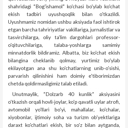
shahridagi “Bog'ishamol” ko'chasi bo'ylab ko'chat
ekish tadbiri uyushqoqlik bilan o'tkazildi.
Uyushmamiz nomidan ushbu aksiyada faol ishtirok
etgan barcha tahririyatlar vakillariga, jurnalistlar va
tasvirchilarga, oliy ta'lim dargohlari professor-
o'qituvchilariga, talaba-yoshlarga samimiy
minnatdorlik bildiramiz. Albatta, biz ko'chat ekish
bilangina cheklanib qolmay, yurtimiz bo'ylab
ekilayotgan ana shu ko'chatlarning unib-o'sishi,
parvarish qilinishini ham doimiy e'tiborimizdan
chetda qoldirmasligimiz talab etiladi.
Unutmaylik, “Dolzarb 40 kunlik” ak­siyasini
o'tkazish orqali hovli-joylar, ko'p qavatli uylar atrofi,
avtomobil yo'llari bo'yi, mahallalar, ko'chalar,
xiyobonlar, ijtimoiy soha va turizm ob'yekt­lariga
daraxt ko'chatlari ekish, bir so'z bilan aytganda,