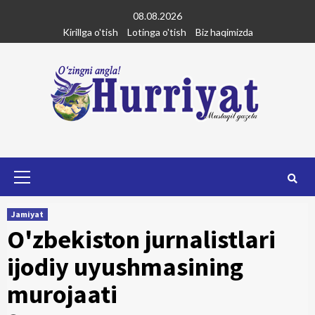
Skip
08.08.2026
to
Kirillga o'tish
Lotinga o'tish
Biz haqimizda
content
Primary
Menu
Jamiyat
O'zbekiston jurnalistlari
ijodiy uyushmasining
murojaati