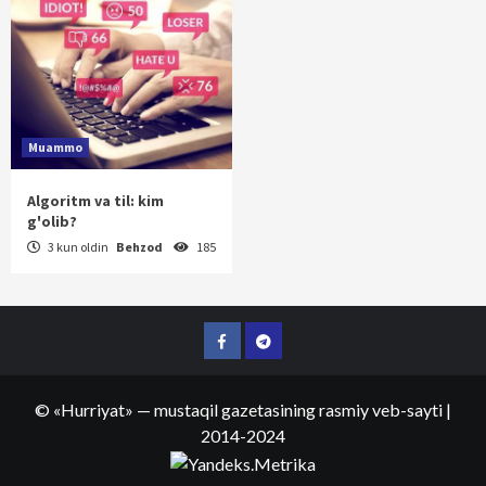
Muammo
Algoritm va til: kim
g'olib?
3 kun oldin
Behzod
185
Facebook
Telegram
©
«Hurriyat»
— mustaqil gazetasining rasmiy veb-sayti
|
2014-2024