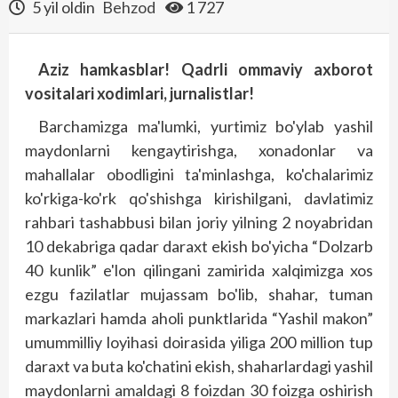
5 yil oldin
Behzod
1 727
Aziz hamkasblar! Qadrli ommaviy axborot
vositalari xodimlari, jurnalistlar!
Barchamizga ma'lumki, yurtimiz bo'ylab yashil
maydonlarni kengaytirishga, xonadonlar va
mahallalar obodligini ta'minlashga, ko'chalarimiz
ko'rkiga-ko'rk qo'shishga kirishilgani, davlatimiz
rahbari tashabbusi bilan joriy yilning 2 noyabridan
10 dekabriga qadar daraxt ekish bo'yicha “Dolzarb
40 kunlik” e'lon qilingani zamirida xalqimizga xos
ezgu fazilatlar mujassam bo'lib, shahar, tuman
markazlari hamda aholi punktlarida “Yashil makon”
umummilliy loyi­hasi doirasida yiliga 200 million tup
daraxt va buta ko'chatini ekish, shaharlardagi yashil
maydonlarni amaldagi 8 foizdan 30 foizga oshirish