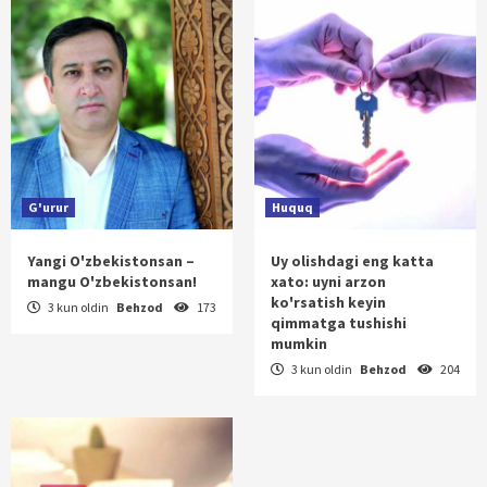
G'urur
Huquq
Yangi O'zbekistonsan –
Uy olishdagi eng katta
mangu O'zbekistonsan!
xato: uyni arzon
ko'rsatish keyin
3 kun oldin
Behzod
173
qimmatga tushishi
mumkin
3 kun oldin
Behzod
204