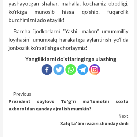
yashayotgan shahar, mahalla, ko'chamiz obodligi,
ko'rkiga munosib hissa qo'shib, fuqarolik
burchimizni ado etaylik!
Barcha ijodkorlarni “Yashil makon” umummilliy
loyihasini umumxalq harakatiga aylantirish yo'lida
jonbozlik ko'rsatishga chorlaymiz!
Yangiliklarni do'stlaringizga ulashing
Continue
Previous
Prezident saylovi: To'g'ri ma'lumotni soxta
Reading
axborotdan qanday ajratish mumkin?
Next
Xalq ta'limi vaziri shunday dedi