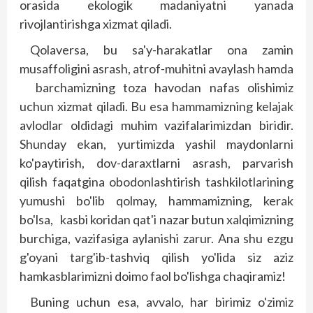
orasida ekologik madaniyatni yanada
rivojlantirishga xizmat qiladi.
Qolaversa, bu sa'y-harakatlar ona zamin
musaffoligini asrash, atrof-muhitni avaylash hamda
barchamizning toza havodan nafas olishimiz
uchun xizmat qiladi. Bu esa hammamizning kelajak
avlodlar oldidagi muhim vazifalarimizdan biridir.
Shunday ekan, yurtimizda yashil maydonlarni
ko'paytirish, dov-daraxtlarni asrash, parvarish
qilish faqatgina obodonlashtirish tashkilotlarining
yumushi bo'lib qolmay, hammamizning, kerak
bo'lsa, kasbi koridan qat'i nazar butun xalqimizning
burchiga, vazifasiga aylanishi zarur. Ana shu ezgu
g'oyani targ'ib-tashviq qilish yo'lida siz aziz
hamkasblarimizni doimo faol bo'lishga chaqiramiz!
Buning uchun esa, avvalo, har birimiz o'zimiz