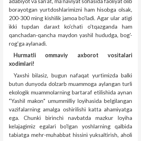
adabiyot va san'at, ma'naviyat sohasida faoliyat olib
borayotgan yurtdoshlarimizni ham hisobga olsak,
200-300 ming kishilik jamoa bo'ladi. Agar ular atigi
ikki tupdan daraxt ko'chati o'tqazganda ham
qanchadan-qancha maydon yashil hududga, bog'-
rog'ga aylanadi.
Hurmatli ommaviy axborot vositalari
xodimlari!
Yaxshi bilasiz, bugun nafaqat yurtimizda balki
butun dunyoda dolzarb muammoga aylangan turli
ekologik muammolarning bartaraf etilishida aynan
“Yashil makon” umummilliy loyihasida belgilangan
vazifalarning amalga oshirilishi katta ahamiyatga
ega. Chunki birinchi navbatda mazkur loyiha
kelajagimiz egalari bo'lgan yoshlarning qalbida
tabiatga mehr-muhabbat hissini yuksaltirish, aholi