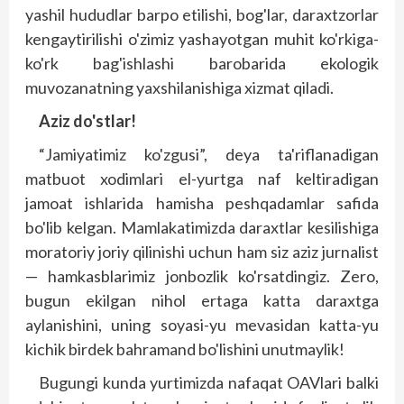
yashil hududlar barpo etilishi, bog'lar, daraxtzorlar
kengaytirilishi o'zimiz yashayotgan muhit ko'rkiga-
ko'rk bag'ishlashi barobarida ekologik
muvozanatning yaxshilanishiga xizmat qiladi.
Aziz do'stlar!
“Jamiyatimiz ko'zgusi”, deya ta'riflanadigan
matbuot xodimlari el-yurtga naf keltiradigan
jamoat ishlarida hamisha peshqadamlar safida
bo'lib kelgan. Mamlakatimizda daraxtlar kesilishiga
moratoriy joriy qilinishi uchun ham siz aziz jurnalist
— hamkasblarimiz jonbozlik ko'rsatdingiz. Zero,
bugun ekilgan nihol ertaga katta daraxtga
aylanishini, uning soyasi-yu mevasidan katta-yu
kichik birdek bahramand bo'lishini unutmaylik!
Bugungi kunda yurtimizda nafaqat OAVlari balki