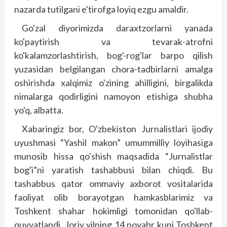
nazarda tutilgani e'tirofga loyiq ezgu amaldir.
Go'zal diyorimizda daraxtzorlarni yanada
ko'paytirish va tevarak-atrofni
ko'kalamzorlashtirish, bog'-rog'lar barpo qilish
yuzasidan belgilangan chora-tadbirlarni amalga
oshirishda xalqimiz o'zining ahilligini, birgalikda
nimalarga qodirligini namoyon etishiga shubha
yo'q, albatta.
Xabaringiz bor, O'zbekiston Jurnalistlari ijodiy
uyushmasi “Yashil makon” umummilliy loyihasiga
munosib hissa qo'shish maqsadida “Jurnalistlar
bog'i”ni yaratish tashabbusi bilan chiqdi. Bu
tashabbus qator ommaviy axborot vositalarida
faoliyat olib borayotgan hamkasblarimiz va
Toshkent shahar hokimligi tomonidan qo'llab-
quvvatlandi. Joriy yilning 14 noyabr kuni Toshkent