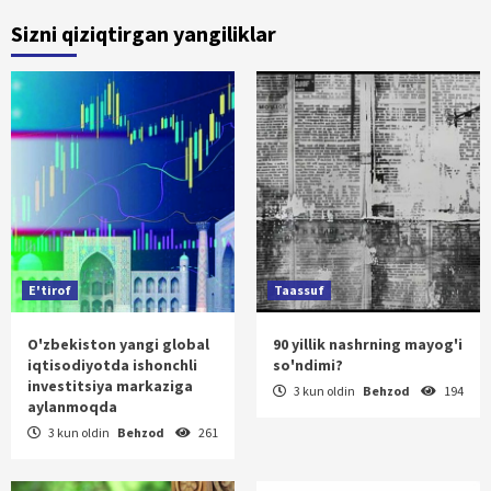
Sizni qiziqtirgan yangiliklar
E'tirof
Taassuf
O'zbekiston yangi global
90 yillik nashrning mayog'i
iqtisodiyotda ishonchli
so'ndimi?
investitsiya markaziga
3 kun oldin
Behzod
194
aylanmoqda
3 kun oldin
Behzod
261