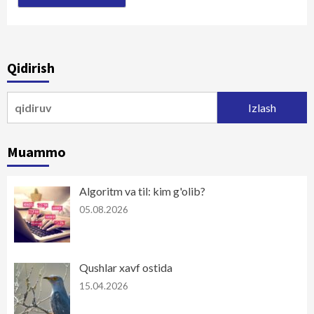
Qidirish
Qidirshish:
Muammo
Algoritm va til: kim g'olib?
05.08.2026
Qushlar xavf ostida
15.04.2026