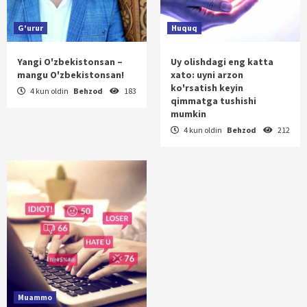
G'urur
Huquq
Yangi O'zbekistonsan –
Uy olishdagi eng katta
mangu O'zbekistonsan!
xato: uyni arzon
ko'rsatish keyin
4 kun oldin
Behzod
183
qimmatga tushishi
mumkin
4 kun oldin
Behzod
212
Muammo