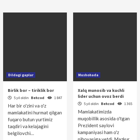
Dildagi gaplar
Mushohada
Birlik bor – tiriklik bor
Xalq munosib va kuchli
lider uchun ovoz berdi
5 yil oldin
Behzod
1 847
5 yil oldin
Behzod
1 365
Har bir o'zini va o'z
Mamlakatimizda
mamlakatini hurmat qilgan
muqobillik asosida o'tgan
fuqaro butun yurtimiz
Prezident saylovi
taqdiri va kelajagini
kampaniyasi ham o'z
belgilovchi…
nihoyasiga yetdi. Mazkur