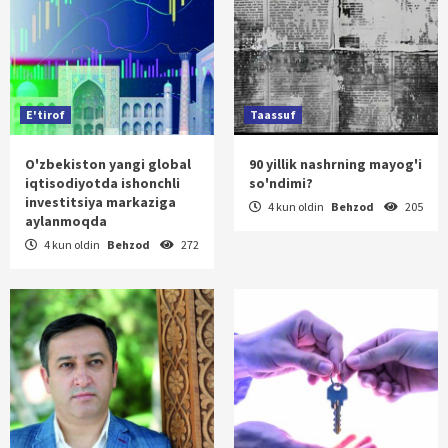
E'tirof
Taassuf
O'zbekiston yangi global
90 yillik nashrning mayog'i
iqtisodiyotda ishonchli
so'ndimi?
investitsiya markaziga
4 kun oldin
Behzod
205
aylanmoqda
4 kun oldin
Behzod
272