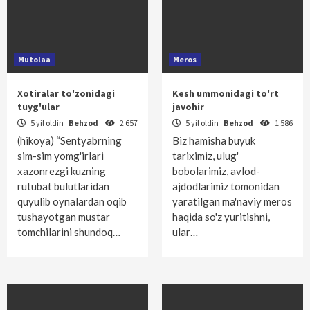
Mutolaa
Meros
Xotiralar to'zonidagi
Kesh ummonidagi to'rt
tuyg'ular
javohir
5 yil oldin
Behzod
2 657
5 yil oldin
Behzod
1 586
(hikoya) “Sentyabrning
Biz hamisha buyuk
sim-sim yomg'irlari
tariximiz, ulug'
xazonrezgi kuzning
bobolarimiz, avlod-
rutubat bulutlaridan
ajdodlarimiz tomonidan
quyulib oynalardan oqib
yaratilgan ma'naviy meros
tushayotgan mustar
haqida so'z yuritishni,
tomchilarini shundoq…
ular…