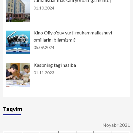
Jurnalistlar maskani yordamga muhtoj
01.10.2024
Kino Oliy o'quv yurti mukammallashuvi
omillarini bilamizmi?
05.09.2024
Kasbning tagi nasiba
01.11.2023
Taqvim
Noyabr 2021