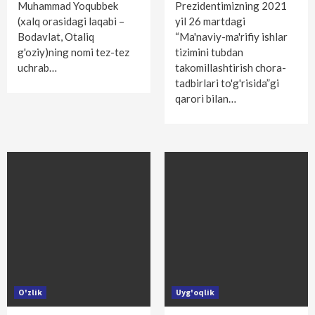
Muhammad Yoqubbek
Prezidentimizning 2021
(xalq orasidagi laqabi –
yil 26 martdagi
Bodavlat, Otaliq
“Ma'naviy-ma'rifiy ishlar
g'oziy)ning nomi tez-tez
tizimini tubdan
uchrab…
takomillashtirish chora-
tadbirlari to'g'risida”gi
qarori bilan…
O'zlik
Uyg'oqlik