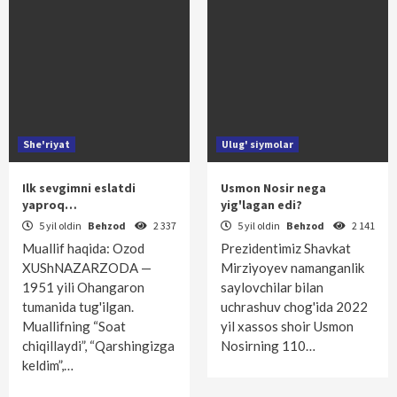
She'riyat
Ulug' siymolar
Ilk sevgimni eslatdi
Usmon Nosir nega
yaproq…
yig'lagan edi?
5 yil oldin
Behzod
2 337
5 yil oldin
Behzod
2 141
Muallif haqida: Ozod
Prezidentimiz Shavkat
XUShNAZARZODA —
Mirziyoyev namanganlik
1951 yili Ohangaron
saylovchilar bilan
tumanida tug'ilgan.
uchrashuv chog'ida 2022
Muallifning “Soat
yil xassos shoir Usmon
chiqillaydi”, “Qarshingizga
Nosirning 110…
keldim”,…