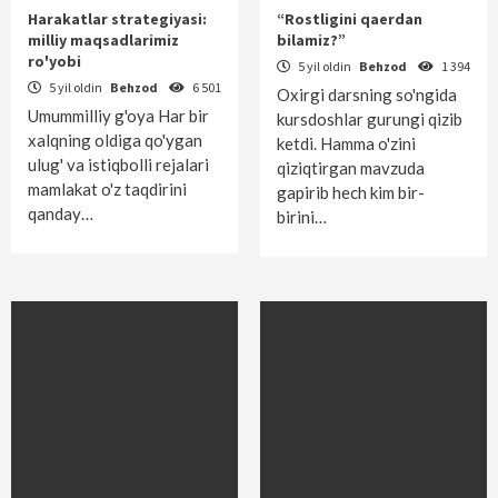
Harakatlar strategiyasi:
“Rostligini qaerdan
milliy maqsadlarimiz
bilamiz?”
ro'yobi
5 yil oldin
Behzod
1 394
5 yil oldin
Behzod
6 501
Oxirgi darsning so'ngida
Umummilliy g'oya Har bir
kursdosh­lar gurungi qizib
xalqning oldiga qo'ygan
ketdi. Hamma o'zini
ulug' va istiqbolli rejalari
qiziqtirgan mavzuda
mamlakat o'z taqdirini
gapirib hech kim bir-
qanday…
birini…