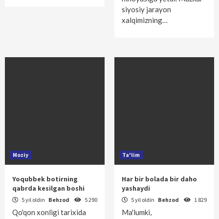
siyosiy jarayon
xalqimizning…
Moziy
Ta'lim
Yoqubbek botirning
Har bir bolada bir daho
qabrda kesilgan boshi
yashaydi
5 yil oldin
Behzod
5 290
5 yil oldin
Behzod
1 829
Qo'qon xonligi tarixida
Ma'lumki,