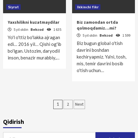
Siyrat
Ikkinchi fikr
Yaxshilikni kuzatmaydilar
Biz zamondan ortda
qolmoqdamiz…mi?
5 yil oldin
Behzod
1 635
5 yil oldin
Behzod
1 599
Yo'l o'ttiz bo'lakka ajragan
Biz bugun global o'tish
edi… 2016 yil… Qishi og'ib
davrini boshdan
bo'lgan. Ustozim, daryodil
kechiryapmiz. Ya'ni, tosh,
inson, benazir murabbiy,…
mis, temir davrini bosib
o'tish uchun…
Maqolalar
1
2
Next
bo‘yicha
Qidirish
harakatlanish
Qidirshish: