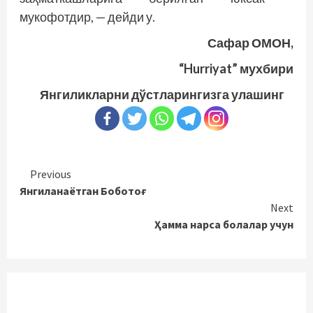
мукофотдир, — дейди у.
Сафар ОМОН,
“Hurriyat” мухбири
Янгиликларни дўстларингизга улашинг
Continue
Previous
Янгиланаётган Боботоғ
Reading
Next
Ҳамма нарса болалар учун