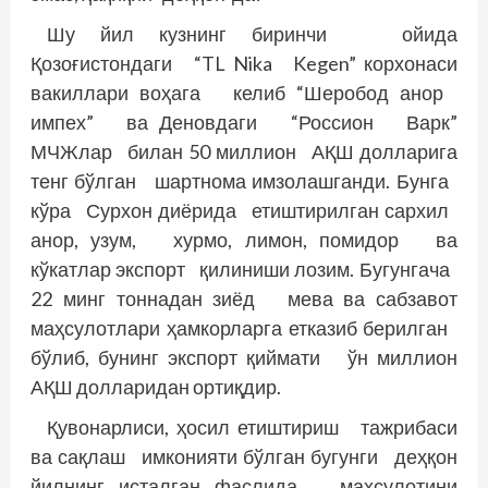
Шу йил кузнинг биринчи ойида
Қозоғистондаги “TL Nika Kegen” корхонаси
вакиллари воҳага келиб “Шеробод анор
импех” ва Деновдаги “Россион Варк”
МЧЖлар билан 50 миллион АҚШ долларига
тенг бўлган шартнома имзолашганди. Бунга
кўра Сурхон диёрида етиштирилган сархил
анор, узум, хурмо, лимон, помидор ва
кўкатлар экспорт қилиниши лозим. Бугунгача
22 минг тоннадан зиёд мева ва сабзавот
маҳсулотлари ҳамкорларга етказиб берилган
бўлиб, бунинг экспорт қиймати ўн миллион
АҚШ долларидан ортиқдир.
Қувонарлиси, ҳосил етиштириш таж­рибаси
ва сақлаш имконияти бўлган бугунги деҳқон
йилнинг исталган фаслида маҳсулотини