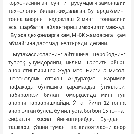
корхонасини энг сўнг­ги русумдаги замонавий
технология билан жиҳозлаган. Бу ерда 6 минг
тонна анорни қадоқлаш, 2 минг тоннасини
эса шарбатга айлантириш имконияти мавжуд.
Бу эса деҳқонларга ҳам, МЧЖ жамоасига ҳам
мўмайгина даромад келтиради дегани.
Мутахассисларнинг айтишича, Шер­­ободнинг
тупроқ унумдорлиги, иқлим шароити айнан
анор етиштиришга жуда мос. Биргина мисол,
шерободлик отахон Абдураҳмон Каримов
нафақада бўлишига қарамасдан ўғиллари,
набиралари билан томорқасида минг туп
анорни парваришлайди. Ўтган йили 12 тонна
анор олган бўлса, бу йил уста боғбон 15 тонна
сифатли ҳосил йиғиштирибди. Бундан
ташқари, қўшни туман ва вилоятларни анор