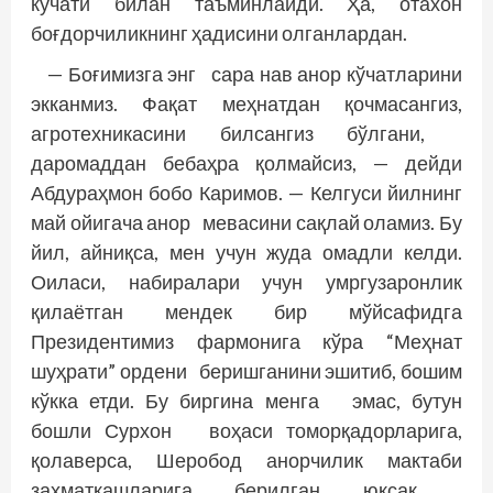
кўчати билан таъминлайди. Ҳа, отахон
боғдорчиликнинг ҳадисини олганлардан.
— Боғимизга энг сара нав анор кўчатларини
экканмиз. Фақат меҳнатдан қочмасангиз,
агротехникасини билсангиз бўлгани,
даромаддан бебаҳра қолмайсиз, — дейди
Абдураҳмон бобо Каримов. — Келгуси йилнинг
май ойи­гача анор мевасини сақлай оламиз. Бу
йил, айниқса, мен учун жуда омадли келди.
Оиласи, набиралари учун умргузаронлик
қилаётган мендек бир мўйсафидга
Президентимиз фармонига кўра “Меҳнат
шуҳрати” ордени беришганини эшитиб, бошим
кўкка етди. Бу биргина менга эмас, бутун
бошли Сурхон воҳаси томорқадорларига,
қолаверса, Шеробод анорчилик мактаби
заҳматкашларига берилган юксак