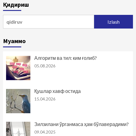
Қидириш
Qidirshish:
Муаммо
Алгоритм ва тил: ким ғолиб?
05.08.2026
Қушлар хавф остида
15.04.2026
Зилзилани ўрганмаса ҳам бўлаверадими?
09.04.2025