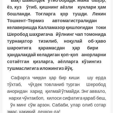
Вақт шамолдек ўтиб боради. Мана баҳор,
ёз, куз ўтиб, қишнинг аёзли кунлари ҳам
бошланди. Тоғларга қор тушди. Лекин
Тошкент-Термиз автомагистралидан
келаверишда Калламазор қишлоғидан токи
Шеробод шаҳригача йўлнинг чап томонида
турнақатор тизилиб, ноқулай об-ҳаво
шароитига қарамасдан ҳар бири
ҳандалакдай келадиган қоп-қоп анорларни
сотаётган қизларга, аёлларга кўзингиз
тушмаслигига иложингиз йўқ.
Сафарга чиққан ҳар бир киши шу ерда
тўхтаб, чўғдек товланиб турган Шер­обод
аноридан харид қилмай ўтмайди. Энг аввало,
нархи чўнтакбоп, килоси сифатига қараб беш,
ўн минг сўм арзон. Сабаби, улар олиб сотар
эмас, ҳақиқий деҳқон-да!