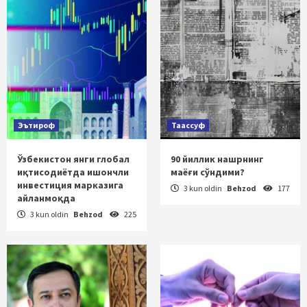
Эътироф
Таассуф
Ўзбекистон янги глобал
90 йиллик нашрнинг
иқтисодиётда ишончли
маёғи сўндими?
инвестиция марказига
3 kun oldin
Behzod
177
айланмоқда
3 kun oldin
Behzod
225