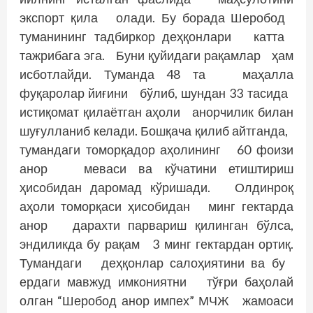
экспорт қила олади. Бу борада Шеробод
туманининг тадбиркор деҳқонлари катта
тажрибага эга. Буни қуйидаги рақамлар ҳам
исботлайди. Туманда 48 та маҳалла
фуқаролар йиғини бўлиб, шундан 33 тасида
истиқомат қилаётган аҳоли анорчилик билан
шуғулланиб келади. Бош­қача қилиб айтганда,
тумандаги томорқадор аҳолининг 60 фоизи
анор меваси ва кўчатини етиштириш
ҳисобидан даромад кўришади. Олдинроқ
аҳоли томорқаси ҳисобидан минг гектарда
анор дарахти парвариш қилинган бўлса,
эндиликда бу рақам 3 минг гектардан ортиқ.
Тумандаги деҳқонлар салоҳиятини ва бу
ердаги мавжуд имкониятни тўғри баҳолай
олган “Шеробод анор импех” МЧЖ жамоаси