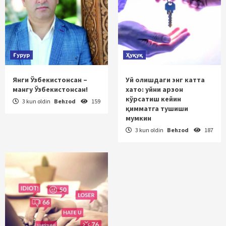
Ғурур
Ҳуқуқ
Янги Ўзбекистонсан –
Уй олишдаги энг катта
мангу Ўзбекистонсан!
хато: уйни арзон
кўрсатиш кейин
3 kun oldin
Behzod
159
қимматга тушиши
мумкин
3 kun oldin
Behzod
187