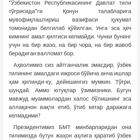
“Ўзбекистон Республикасининг Давлат тили
тўғрисида”ги Қонун талабларига
мувофиқлаштириш вазифаси ҳукумат
томонидан белгилаб қўйилган. Унга эса ҳеч
кимнинг амал қилгиси келмайди. Чунки бунинг
учун на бир жазо, на бир чора, на бир жавоб
берадиган валломат бор.
Аҳволимиз сиз айтганчалик эмасдир, ўзбек
тилининг амалдаги ижроси бўйича анча ишлар
ҳам қилинди-ку, дейишингиз мумкин. Тўғри,
шундай. Аммо ютуқлар ўзимизники. Бугун
мавжуд муаммолардан халос бўлишнинг эса
аллақачон вақти етиб, ўтиб кетар даражага
келмадими?
Президентимиз БМТ минбарларидан она
тилимизда бутун жаҳон аҳлига қаратиб ўзбек