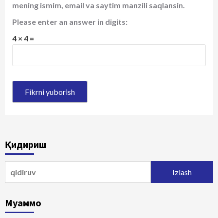
mening ismim, email va saytim manzili saqlansin.
Please enter an answer in digits:
4 × 4 =
Қидириш
Qidirshish:
Муаммо