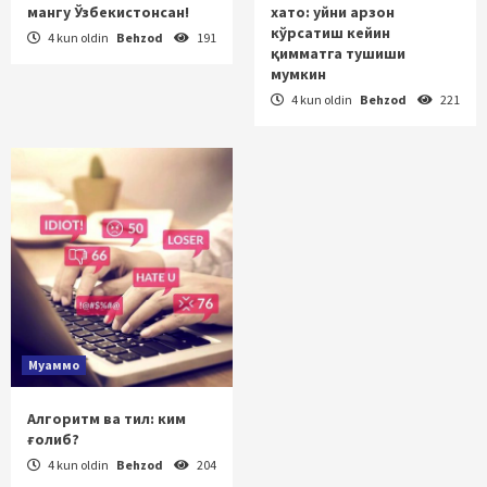
мангу Ўзбекистонсан!
хато: уйни арзон
кўрсатиш кейин
4 kun oldin
Behzod
191
қимматга тушиши
мумкин
4 kun oldin
Behzod
221
Муаммо
Алгоритм ва тил: ким
ғолиб?
4 kun oldin
Behzod
204