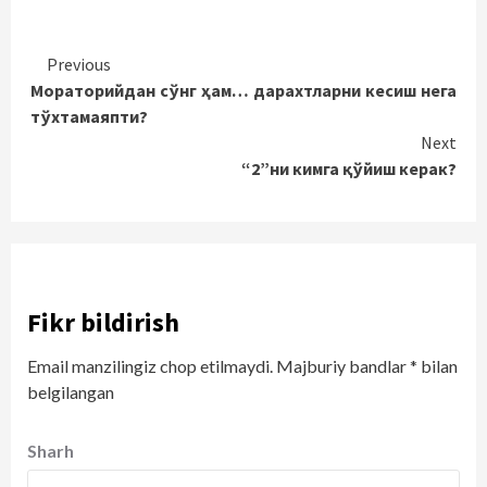
Continue
Previous
Мораторийдан сўнг ҳам… дарахтларни кесиш нега
Reading
тўхтамаяпти?
Next
“2”ни кимга қўйиш керак?
Fikr bildirish
Email manzilingiz chop etilmaydi.
Majburiy bandlar
*
bilan
belgilangan
Sharh