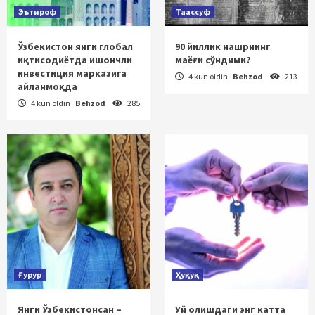
Эътироф
Таассуф
Ўзбекистон янги глобал
90 йиллик нашрнинг
иқтисодиётда ишончли
маёғи сўндими?
инвестиция марказига
4 kun oldin
Behzod
213
айланмоқда
4 kun oldin
Behzod
285
Ғурур
Ҳуқуқ
Янги Ўзбекистонсан –
Уй олишдаги энг катта