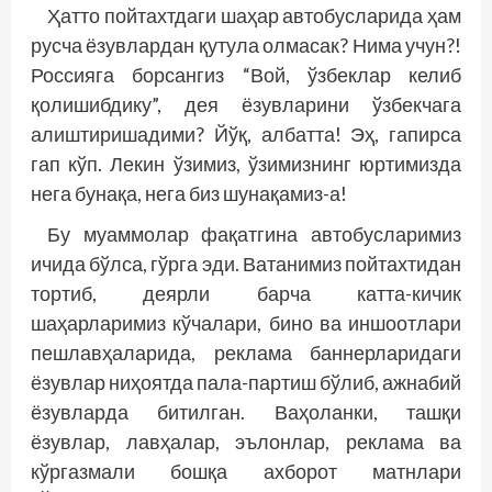
Ҳатто пойтахтдаги шаҳар автобусларида ҳам
русча ёзувлардан қутула олмасак? Нима учун?!
Рос­сияга борсангиз “Вой, ўзбеклар келиб
қолишибдику”, дея ёзувларини ўзбекчага
алиштиришадими? Йўқ, албатта! Эҳ, гапирса
гап кўп. Лекин ўзимиз, ўзимизнинг юртимизда
нега бунақа, нега биз шунақамиз-а!
Бу муаммолар фақатгина автобусларимиз
ичида бўлса, гўрга эди. Ватанимиз пойтахтидан
тортиб, деярли барча катта-кичик
шаҳарларимиз кўчалари, бино ва иншоотлари
пеш­лавҳаларида, реклама баннерларидаги
ёзувлар ниҳоятда пала-партиш бўлиб, ажнабий
ёзувларда битилган. Ваҳоланки, ташқи
ёзувлар, лавҳалар, эълонлар, реклама ва
кўргазмали бошқа ахборот матнлари