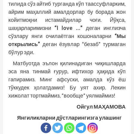
тилида сўз айтиб турганда кўп таассуфларким,
айрим маҳаллий амалдорлар бу борада жон
койитмоқни истамайдилар чоғи. Йўқса,
шаҳарларимизни
“I love …”
деган инглизча
сўзлару янги очилаётган кошоналарни
“Мы
открылись”
деган ёзувлар “безаб” турмаган
бўлур эди.
Матбуотда эълон қилинадиган чиқишларда
эса яна тинмай ғурур, ифтихор ҳақида кўп
гапирамиз. Минг афсуски, амалда кўз ёш
тўккудек ҳолатдамиз! Бу уят ахир. Лекин
хижолат тортмаймиз, “вообще” уялмаймиз!
Ойгул МАҲАМОВА
Янгиликларни дўстларингизга улашинг