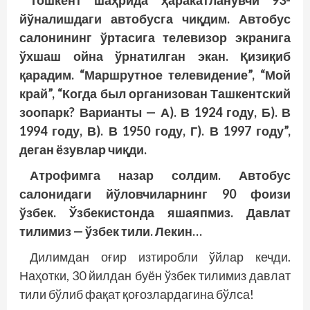
Тошкент шаҳрида ҳаракатланувчи 93-
йўналишдаги автобусга чиқдим. Автобус
салонининг ўртасига телевизор экранига
ўхшаш ойна ўрнатилган экан. Қизиқиб
қарадим. “Маршрутное телевидение”, “Мой
край”, “Когда был организован Ташкентский
зоопарк? Варианты — А). В 1924 году, Б). В
1994 году, В). В 1950 году, Г). В 1997 году”,
деган ёзувлар чиқди.
Атрофимга назар солдим. Автобус
салонидаги йўловчиларнинг 90 фоизи
ўзбек. Ўзбекистонда яшаяпмиз. Давлат
тилимиз — ўзбек тили. Лекин…
Дилимдан оғир изтиробли ўйлар кечди.
Наҳотки, 30 йилдан буён ўзбек тилимиз давлат
тили бўлиб фақат қоғозлардагина бўлса!