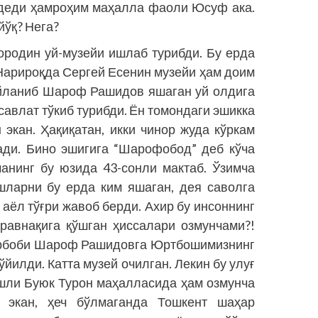
 деди ҳамроҳим маҳалла фаоли Юсуф ака.
йўқ? Нега?
родин уй-музейи ишлаб турибди. Бу ерда
 Нарироқда Сергей Есенин музейи ҳам доим
 айланиб Шароф Рашидов яшаган уй олдига
 савлат тўкиб турибди. Ён томондаги эшикка
 экан. Ҳақиқатан, икки чинор жуда кўркам
тади. Бино эшигига “Шарофобод” деб кўча
чанинг бу юзида 43-сонли мактаб. Ўзимча
ёшларни бу ерда ким яшаган, дея саволга
 аёл тўғри жавоб берди. Ахир бу инсоннинг
 равнақига қўшган ҳиссалари озмунчами?!
т арбоби Шароф Рашидовга Юртбошимизнинг
йилди. Катта музей очилган. Лекин бу улуғ
ашли Буюк Турон маҳалласида ҳам озмунча
й экан, ҳеч бўлмаганда Тошкент шаҳар