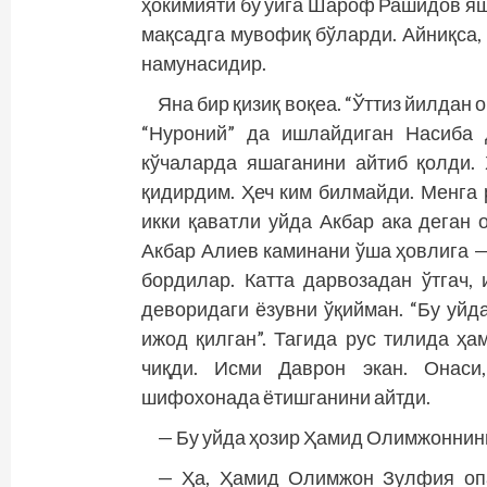
ҳокимияти бу уйга Шароф Рашидов яш
мақсадга мувофиқ бўларди. Айниқса, 
намунасидир.
Яна бир қизиқ воқеа. “Ўттиз йилдан
“Нуроний” да ишлайдиган Насиба
кўчаларда яшаганини айтиб қолди. 
қидирдим. Ҳеч ким билмайди. Менга 
икки қаватли уйда Акбар ака деган
Акбар Алиев каминани ўша ҳовлига —
бордилар. Катта дарвозадан ўтгач, 
деворидаги ёзувни ўқийман. “Бу уй
ижод қилган”. Тагида рус тилида ҳа
чиқди. Исми Даврон экан. Онаси,
шифохонада ётишганини айтди.
— Бу уйда ҳозир Ҳамид Олимжоннинг
— Ҳа, Ҳамид Олимжон Зулфия опа