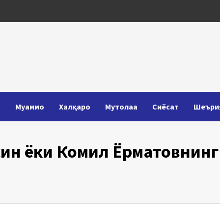
Т
Муаммо
Халқаро
Мутолаа
Сиёсат
Шеъри
син ёки Комил Ёрматовнинг