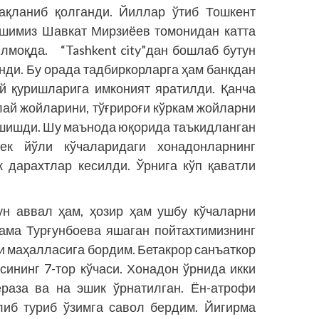
сақланиб қолганди. Йиллар ўтиб Тошкент
ошимиз Шавкат Мирзиёев томонидан катта
лмоқда. “Tashkent city”дан бошлаб бутун
нди. Бу орада тадбиркорларга ҳам банкдан
ой қуришларига имконият яратилди. Қанча
лай жойларини, тўғрироғи кўркам жойларни
ришишди. Шу маънода юқорида таъкидланган
ек йўли кўчаларидаги хонадонларнинг
к дарахтлар кесилди. Ўрнига кўп қаватли
н аввал ҳам, ҳозир ҳам ушбу кўчаларни
ама Турғунбоева яшаган пойтахтимизнинг
и маҳалласига бордим. Бетакрор санъаткор
сининг 7-тор кўчаси. Хонадон ўрнида икки
ераза ва на эшик ўрнатилган. Ён-атрофи
илиб туриб ўзимга савол бердим. Йигирма