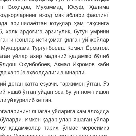
ин Воҳидов, Муҳаммад Юсуф, Ҳалима
ижодкорларнинг ижод мактаблари фаолият
ида эришилаётган ютуқлар ҳам таҳсинга
, халқ ардоғига арзигулик, бутун умрини
тган инсонлар истиқомат қилган уй-жойлар
 Мукаррама Турғунбоева, Комил Ёрматов,
аган уйлар ахир маданий қадамжо бўлиб
Йўлдош Охунбобоев, Акмал Икромов каби
уда ҳароба аҳволдалиги ачинарли.
й деган катта ёзувчи, таржимон ўтган. Ўз
ий яшаб ўтган уйдан эса бугун ном-нишон
ли уй қурилиб кетган.
арғаларининг яшаган уйларига ҳам алоҳида
 бўларди. Имкон қадар улар яшаган уйлар
 бу қадамжолар тарих, ўлмас меросимиз
йди. Улуғларнинг, ҳеч кимнинг ҳам чироғи