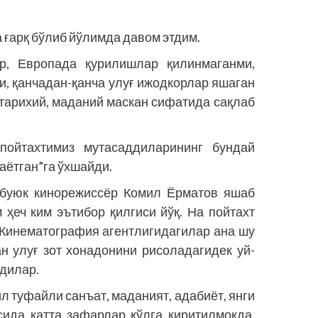
а ғарқ бўлиб йўлимда давом этдим.
р, Европада қурилишлар қилинмаганми,
и, қанчадан-қанча улуғ ижодкорлар яшаган
, тарихий, маданий маскан сифатида сақлаб
пойтахтимиз мутасаддиларининг бундай
аётган”га ўхшайди.
 буюк кинорежиссёр Комил Ёрматов яшаб
 ҳеч ким эътибор қилгиси йўқ. На пойтахт
н Кинематография агентлигидагилар ана шу
ан улуғ зот хонадонини рисоладагидек уй-
дилар.
 туфайли санъат, маданият, адабиёт, янги
ида катта зафарлар қўлга киритилмоқда.