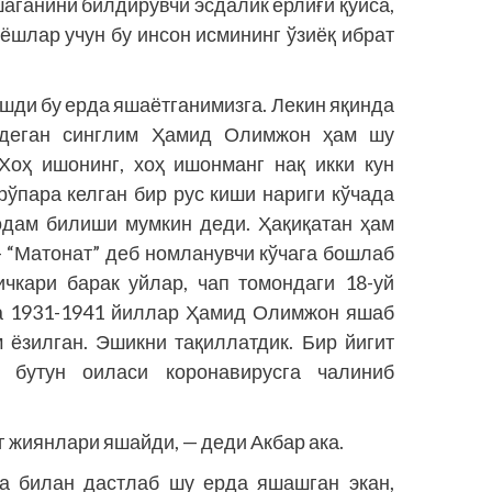
аганини билдирувчи эсдалик ёрлиғи қўйса,
ёшлар учун бу инсон исмининг ўзиёқ ибрат
 ошди бу ерда яшаётганимизга. Лекин яқинда
 деган синглим Ҳамид Олимжон ҳам шу
Хоҳ ишонинг, хоҳ ишонманг нақ икки кун
рўпара келган бир рус киши нариги кўчада
 одам билиши мумкин деди. Ҳақиқатан ҳам
 “Матонат” деб номланувчи кўчага бошлаб
ичкари барак уйлар, чап томондаги 18-уй
да 1931-1941 йиллар Ҳамид Олимжон яшаб
м ёзилган. Эшикни тақиллатдик. Бир йигит
 бутун оиласи коронавирусга чалиниб
 жиянлари яшайди, — деди Акбар ака.
 билан дастлаб шу ерда яшашган экан,