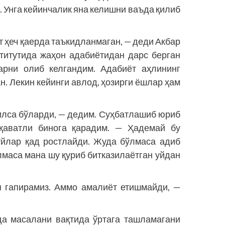
 Унга кейинчалик яна келишни ваъда қилиб
от ҳеч қаерда таъкидланмаган, — деди Акбар
ститутида жаҳон адабиётидан дарс берган
арни олиб келгандим. Адабиёт аҳлининг
. Лекин кейинги авлод, ҳозирги ёшлар ҳам
илса бўларди, — дедим. Суҳбатлашиб юриб
 қаватли бинога қарадим. — Ҳадемай бу
уйлар қад ростлайди. Жуда бўлмаса адиб
лмаса мана шу қуриб битказилаётган уйдан
.
 гапирамиз. Аммо амалиёт етишмайди, —
да масалани вақтида ўртага ташламагани