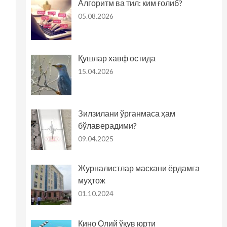
Алгоритм ва тил: ким ғолиб?
05.08.2026
Қушлар хавф остида
15.04.2026
Зилзилани ўрганмаса ҳам
бўлаверадими?
09.04.2025
Журналистлар маскани ёрдамга
муҳтож
01.10.2024
Кино Олий ўқув юрти