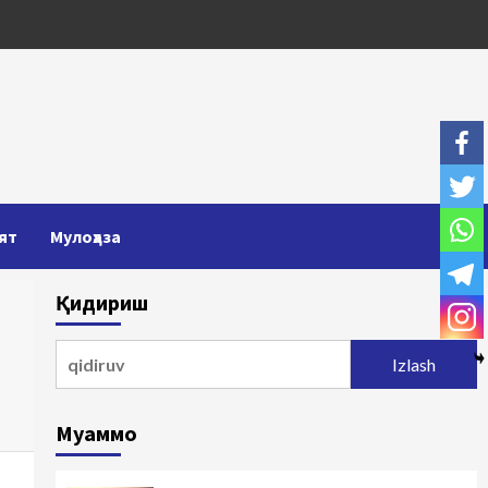
ят
Мулоҳаза
Қидириш
Qidirshish:
Муаммо