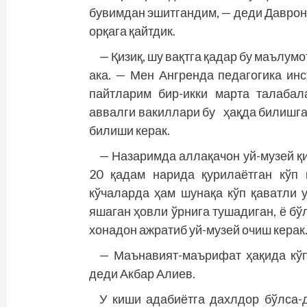
бувимдан эшитгандим, — деди Даврон.
орқага қайтдик.
— Қизиқ, шу вақтга қадар бу маълум
ака. — Мен Ангренда педагогика ин
пайтларим бир-икки марта талабал
аввалги вакиллари бу ҳақда билишган
билиши керак.
— Назаримда аллақачон уй-музей қ
20 қадам нарида қурилаётган кўп
кўчаларда ҳам шунақа кўп қаватли 
яшаган ҳовли ўрнига тушадиган, ё бў
хонадон ажратиб уй-музей очиш керак
— Маънавият-маърифат ҳақида кўп
деди Акбар Алиев.
У киши адабиётга дахлдор бўлса-