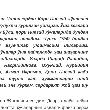
ан Чилонзордан Қори-Ниёзий кўчасига
қ-пухта қурилган уйларга. Ўша кезлари
 йўли, Қори Ниёзий кўчаларида бундан
аримни эсладим. Чунки 1960 йилдан
н Ёзувчилар уюшмасида ишлардим.
ўчалар ўша пайтларда ҳам шаҳарнинг
исобланарди. Уларда Шароф Рашидов,
а Насриддинова, Охундий, Нуриддин
, Акмал Икромов, Қори Ниёзий каби
рга турли хат, ҳужжатларни олиб
ги энг кўркам, сердарахт жой ҳам шу
ар бўлганини сездим. Давр талаби, кейин
Албатта, кўчаларнинг аввалги файзи бироз