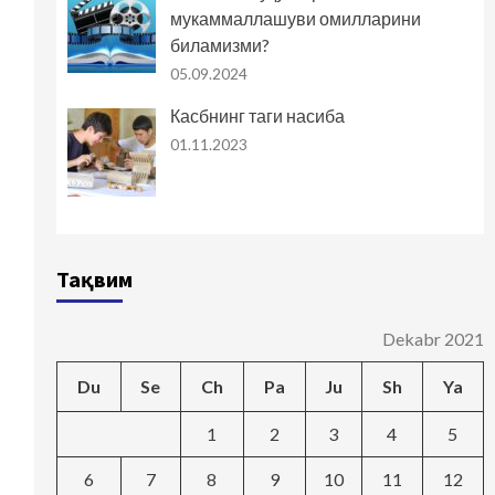
мукаммаллашуви омилларини
биламизми?
05.09.2024
Касбнинг таги насиба
01.11.2023
Тақвим
Dekabr 2021
Du
Se
Ch
Pa
Ju
Sh
Ya
1
2
3
4
5
6
7
8
9
10
11
12