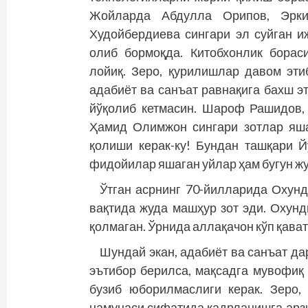
Жойларда Абдулла Орипов, Эрк
Худойбердиева сингари эл суйган 
олиб бормоқда. Китобхонлик борас
лойиқ. Зеро, қурилишлар давом этиб
адабиёт ва санъат равнақига бахш э
йўқолиб кетмасин. Шароф Рашидов,
Ҳамид Олимжон сингари зотлар яш
қолиши керак-ку! Бундан ташқари 
фидойилар яшаган уйлар ҳам бугун ж
Ўтган асрнинг 70-йилларида Охунди
вақтида жуда машҳур зот эди. Охунд
қолмаган. Ўрнида аллақачон кўп қават
Шундай экан, адабиёт ва санъат д
эътибор берилса, мақсадга мувофиқ
бузиб юборилмаслиги керак. Зеро,
намунаси сифатида қадрланишга арзи