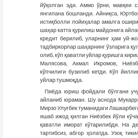
йўқолган эди. Аммо ўрни, мавқеи 
янгилана бошланди. Айниқса, Юртб
истиқболли лойиҳалар амалга ошири
шаҳар катта қурилиш майдонига айла
кредит берилиб, уларнинг ҳам уй-ж
тадбиркорлар шаҳарнинг ўзларига қу
олиб, кўп қаватли уйлар қуришга ки
Малясова, Акмал Икромов, Ниёзб
кўпчилиги бузилиб кетди. Кўп йилли
уйлар тушмоқда.
Пиёда юриш фойдали бўлгани учу
айланиб юраман. Шу аснода Мукарр
Мирзо Улуғбек туманидаги Лашкарбег
яшаб ижод қилган Ниёзбек йўли кўча
қаватли иморат кўтарилибди. На д
тартибсиз, абгор ҳолатда. Узоқ тик