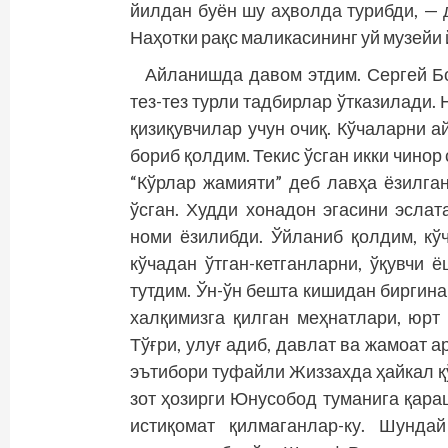
йилдан буён шу аҳволда турибди, —
Наҳотки рақс маликасининг уй музейи 
Айланишда давом этдим. Сергей Бо
тез-тез турли тадбирлар ўтказилади.
қизиқувчилар учун очиқ. Кўчаларни
бориб қолдим. Текис ўсган икки чинор
“Кўрлар жамияти” деб лавҳа ёзилган
ўсган. Худди хонадон эгасини эсла
номи ёзилибди. Ўйланиб қолдим, кў
кўчадан ўтган-кетганларни, ўқувчи 
тутдим. Ўн-ўн бешта кишидан биргина
халқимизга қилган меҳнатлари, юрт
Тўғри, улуғ адиб, давлат ва жамоа
эътибори туфайли Жиззахда ҳайкал қў
зот ҳозирги Юнусобод туманига қар
истиқомат қилмаганлар-ку. Шунда