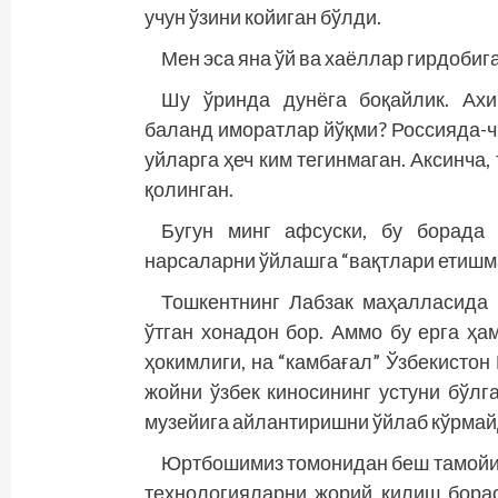
учун ўзини койиган бўлди.
Мен эса яна ўй ва хаёллар гирдобиг
Шу ўринда дунёга боқайлик. Ахи
баланд иморатлар йўқми? Россияда-ч
уйларга ҳеч ким тегинмаган. Аксинча
қолинган.
Бугун минг афсуски, бу борада 
нарсаларни ўйлашга “вақтлари етишм
Тошкентнинг Лабзак маҳалласида
ўтган хонадон бор. Аммо бу ерга ҳам
ҳокимлиги, на “камбағал” Ўзбекисто
жойни ўзбек киносининг устуни бўлг
музейига айлантиришни ўйлаб кўрмай
Юртбошимиз томонидан беш тамойил
технологияларни жорий қилиш борас