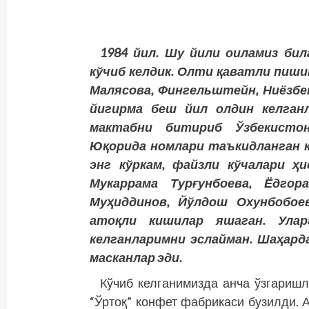
1984 йил. Шу йили оиламиз бил
кўчиб келдик. Олти қаватли пиши
Малясова, Фингельштейн, Ниёзбек
йигирма беш йил олдин келганл
мактабни битириб Ўзбекисто
Юқорида номлари таъкидланган к
энг кўркам, файзли кўчалари ҳ
Мукаррама Турғунбоева, Ёдгор
Муҳиддинов, Йўлдош Охунбобоев
атоқли кишилар яшаган. Ула
келганларимни эслайман. Шаҳарда
масканлар эди.
Кўчиб келганимизда анча ўзгаришл
“Ўртоқ” конфет фабрикаси бузилди. 