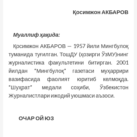
Қосимжон АКБАРОВ
Муаллиф ҳақида:
Қосимжон АКБАРОВ — 1957 йили Мингбулоқ
туманида туғилган. ТошДУ (ҳозирги ЎзМУ)нинг
журналис­тика факультетини битирган. 2001
йилдан “Мингбулоқ” газетаси муҳаррири
вазифасида фаолият юритиб келмоқда.
“Шуҳрат” медали соҳиби, Ўзбекис­тон
Журналистлари ижодий уюшмаси аъзоси.
ОЧАР ОЙ ЮЗ