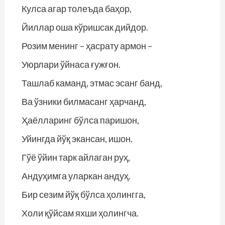
Кулса агар толеъда баҳор,
Йиллар оша кўришсак дийдор.
Розим менинг – ҳасрату армон –
Уюрлари ўйнаса ғужғон.
Ташлаб каманд, этмас эсанг банд,
Ва ўзники билмасанг ҳарчанд,
Ҳаёлларинг бўлса паришон,
Уйингда йўқ экансан, ишон.
Гўё ўйин тарк айлаган руҳ,
Андуҳимга уларкан андуҳ.
Бир сезим йўқ бўлса ҳолингга,
Холи қўйсам яхши ҳолингча.