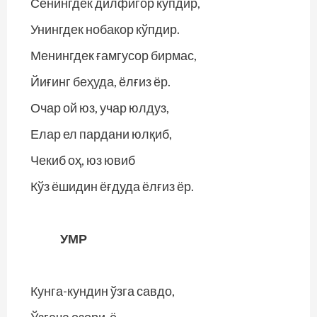
Сенингдек дилфигор кўпдир,
Унингдек нобакор кўпдир.
Менингдек ғамгусор бирмас,
Йиғинг беҳуда, ёлғиз ёр.
Очар ой юз, учар юлдуз,
Елар ел пардани юлқиб,
Чекиб оҳ, юз ювиб
Кўз ёшидин ёғдуда ёлғиз ёр.
УМР
Кунга-кундин ўзга савдо,