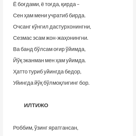
Ё боғдами, ё тоғда, қирда –
Сен ҳам мени учратиб бирда.
Очсанг кўнгил дастурхонингни,
Сезмас эсам жон-жаҳонингни.
Ва банд бўлсам оғир ўйимда,
Йўқ эканман мен ҳам уйимда.
Ҳатто туриб уйингда бедор,
Уйингда йўқ бўлмоқлигинг бор.
ИЛТИЖО
Роббим, ўзинг яратгансан,