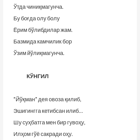
Ўтда чиниқмагунча.
Бу боғда олу болу
Ёрим бўлибдилар жам.
Базмида камчилик бор
Ўзим йўлиқмагунча.
КЎНГИЛ
“Йўқман” дея овоза қилиб,
Эшигингга кетибсан илиб…
Шу суҳбатга мен бир гувоҳу,
Илҳом гўё сакради оҳу.