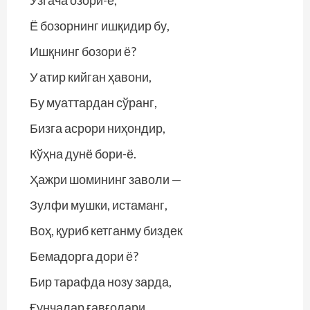
Ўзгача озори-ё,
Ё бозорнинг ишқидир бу,
Ишқнинг бозори ё?
У атир кийган ҳавони,
Бу муаттардан сўранг,
Бизга асрори ниҳондир,
Кўҳна дунё бори-ё.
Ҳажри шомининг заволи —
Зулфи мушки, истаманг,
Воҳ, қуриб кетганму биздек
Бемадорга дори ё?
Бир тарафда нозу зарда,
Ғунчалар ғавғолари.