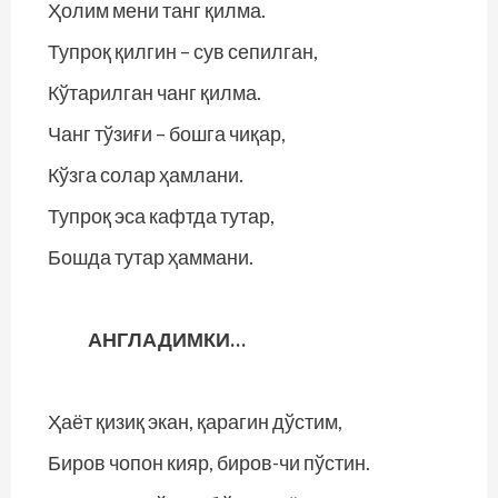
Ҳолим мени танг қилма.
Тупроқ қилгин – сув сепилган,
Кўтарилган чанг қилма.
Чанг тўзиғи – бошга чиқар,
Кўзга солар ҳамлани.
Тупроқ эса кафтда тутар,
Бошда тутар ҳаммани.
АНГЛАДИМКИ…
Ҳаёт қизиқ экан, қарагин дўстим,
Биров чопон кияр, биров-чи пўстин.