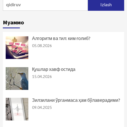
Qidirshish:
Муаммо
Алгоритм ва тил: ким ғолиб?
05.08.2026
Қушлар хавф остида
15.04.2026
Зилзилани ўрганмаса ҳам бўлаверадими?
09.04.2025