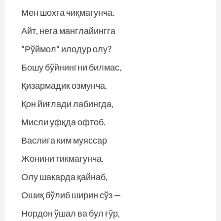
Мен шохга чиқмагунча.
Айт, нега манглайингга
“Рўймол“ илодур олу?
Бошу бўйнингни билмас,
Қизармадик озмунча.
Қон йиғлади лабингда,
Мисли уфқда офтоб.
Васлига ким муяссар
Жонини тикмагунча.
Олу шакарда қайнаб,
Ошиқ бўлиб ширин сўз —
Нордон ўшал ва бул ғўр,