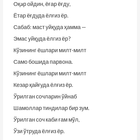
Оқaр ойдин, ёғар ёғду,
Ётар ёғдуда ёлғиз ёр.
Сабаб: маст уйқуда ҳамма —
Эмас уйқуда ёлгиз ёр?
Кўзининг ёшлари милт-милт
Само бошида парвона.
Кўзининг ёшлари милт-милт
Кезар қайғуда ёлғиз ёр.
Ўрилган сочларин ўйнаб
Шамоллар тиндилар бир зум.
Ўрилган соч каби ғам мўл,
Ўзи ўтруда ёлғиз ёр.