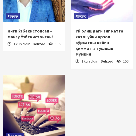
Ғурур
Ҳуқуқ
Янги Ўзбекистонсан –
Уй олишдаги энг катта
мангу Ўзбекистонсан!
хато: уйни арзон
кўрсатиш кейин
1 kun oldin
Behzod
135
қимматга тушиши
мумкин
1 kun oldin
Behzod
150
Муаммо