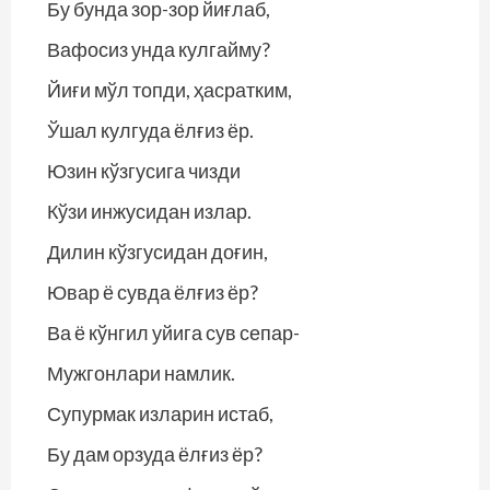
Бу бунда зор-зор йиғлаб,
Вафосиз унда кулгайму?
Йиғи мўл топди, ҳасратким,
Ўшал кулгуда ёлғиз ёр.
Юзин кўзгусига чизди
Кўзи инжусидан излар.
Дилин кўзгусидан доғин,
Ювар ё сувда ёлғиз ёр?
Ва ё кўнгил уйига сув сепар-
Мужгонлари намлик.
Супурмак изларин истаб,
Бу дам орзуда ёлғиз ёр?