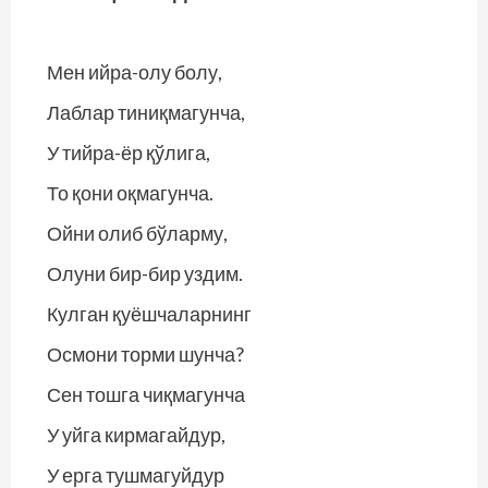
Мен ийра-олу болу,
Лаблар тиниқмагунча,
У тийра-ёр қўлига,
То қони оқмагунча.
Ойни олиб бўларму,
Олуни бир-бир уздим.
Кулган қуёшчаларнинг
Осмони торми шунча?
Сен тошга чиқмагунча
У уйга кирмагайдур,
У ерга тушмагуйдур