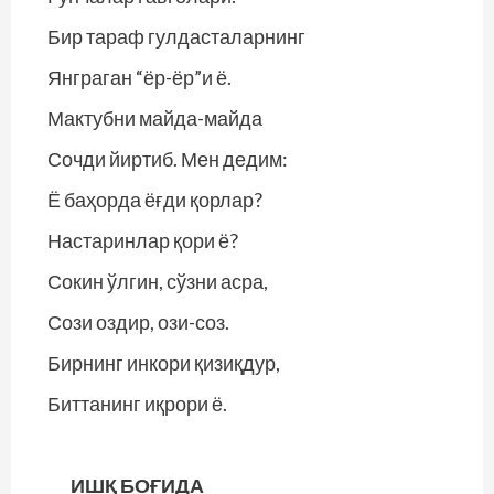
Бир тараф гулдасталарнинг
Янграган “ёр-ёр”и ё.
Мактубни майда-майда
Сочди йиртиб. Мен дедим:
Ё баҳорда ёғди қорлар?
Настаринлар қори ё?
Сокин ўлгин, сўзни асра,
Сози оздир, ози-соз.
Бирнинг инкори қизиқдур,
Биттанинг иқрори ё.
ИШҚ БОҒИДА