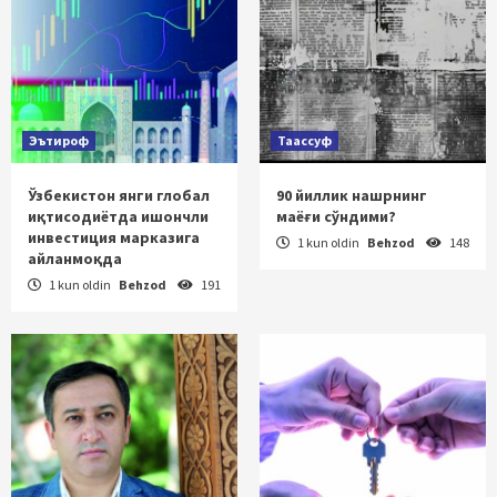
Эътироф
Таассуф
Ўзбекистон янги глобал
90 йиллик нашрнинг
иқтисодиётда ишончли
маёғи сўндими?
инвестиция марказига
1 kun oldin
Behzod
148
айланмоқда
1 kun oldin
Behzod
191