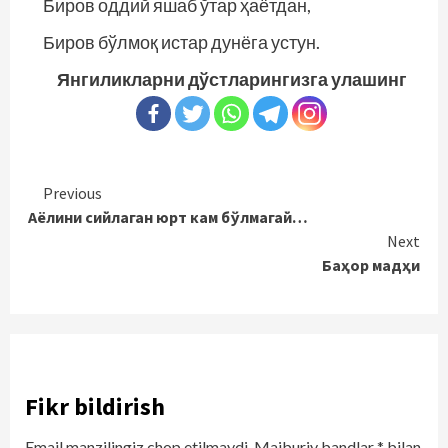
Биров оддий яшаб ўтар ҳаётдан,
Биров бўлмоқ истар дунёга устун.
Янгиликларни дўстларингизга улашинг
Continue
Previous
Аёлини сийлаган юрт кам бўлмагай…
Reading
Next
Баҳор мадҳи
Fikr bildirish
Email manzilingiz chop etilmaydi.
Majburiy bandlar
*
bilan