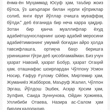
ёнма-ён Муҳаммад Юсуф ҳам, таъбир жоиз
бўлса, ўз шеърлари билан нурли кўприклар
солиб, янги ёруғ йўллар очишга муваффақ
бўлди.” деб ёзганида бир неча карра ҳақдир.
Зотан бир қанча муаллифлар ёхуд
адабиётшуносларнинг шоир адабий меросини
адабиётимизнинг умумий боғидан айро ҳолда
тавсифлашга, ортиқча баҳо беришга
уринишини тўғри деб ҳисобламайман. Биз учун
ҳазрат Навоий, ҳазрат Бобур, ҳазрат Огаҳий
ҳам, оташнафас шоирлардан Чўлпону Усмон
Носир, Ғафур Ғулому Ойбек, Миртемир ҳам,
Жуманиёз Жабборов, Маъруф Жалил, Чўлпон
Эргаш, Йўлдош Эшбек, Асқар Қосим ҳам,
Зулфия, Саида Зуннунова, Ойдин Ҳожиева,
Уллибиби Отаева, Назира ас-Салом ҳам
бирдек қадрлидир.