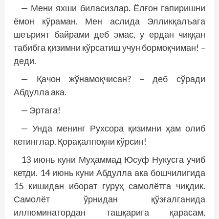
— Мени яхши биласизлар. Ёлғон гапиришни
ёмон кўраман. Мен аслида Элликқалъага
шеърият байрами деб эмас, у ердан чиққан
табибга қизимни кўрсатиш учун бормоқчиман! –
деди.
— Қачон жўнамоқчисан? – деб сўради
Абдулла ака.
— Эртага!
— Унда менинг Рухсора қизимни ҳам олиб
кетинглар. Қорақалпоқни кўрсин!
13 июнь куни Муҳаммад Юсуф Нукусга учиб
кетди. 14 июнь куни Абдулла ака бошчилигида
15 кишидан иборат гуруҳ самолётга чиқдик.
Самолёт ўрнидан қўзғалганида
иллюминатордан ташқарига қарасам,