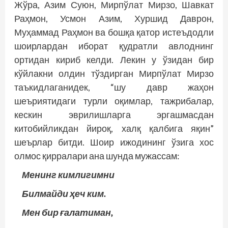
Жўра, Азим Суюн, Мирпўлат Мирзо, Шавкат
Раҳмон, Усмон Азим, Хуршид Даврон,
Муҳаммад Раҳмон ва бошқа қатор истеъдодли
шоирлардан иборат қудратли авлоднинг
ортидан кириб келди. Лекин у ўзидан бир
кўйлакни олдин тўздирган Мирпўлат Мирзо
таъкид­лаганидек, “шу давр жаҳон
шеъриятидаги турли оқимлар, тажрибалар,
кескин эврилишларга эргашмасдан
китобийликдан йироқ, халқ қалбига яқин”
шеърлар битди. Шоир ижодининг ўзига хос
олмос қирралари ана шунда мужассам:
Менинг кимлигимни
Билмайди ҳеч ким.
Мен бир ғалатиман,