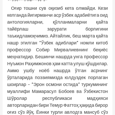
Оғир тошни сув оқизиб кета олмайди. Кези
келганда йигирманчи аср ўзбек адабиётига оид
антологияларни, қўлланмаларни қайта
тайёрлаш зарурати борлигини
таъкидламоқчимиз. Айтайлик, беш марта қайта
нашр этилган “Ўзбек адиб­лари” номли китоб
профессор Собир Мирвалиевнинг беқиёс
меҳнатидир. Бешинчи нашрда унга профессор
Нуъмон Раҳимжонов ҳам катта улуш қўшдилар.
Аммо ушбу ноёб нашрда ўтган асрнинг
ўрталарида поэзиямизда юлдуздек порлаган
шоирлар – “Эрон осмони остида” туркумининг
муаллифи Мамарасул Бобоев ва Ўзбекистон
Шўролар республикаси мадҳияси
авторларидан бири Темур Фаттоҳ ҳақида бирор
оғиз сўз йўқ. Ёинки турли авлодга мансуб сўз