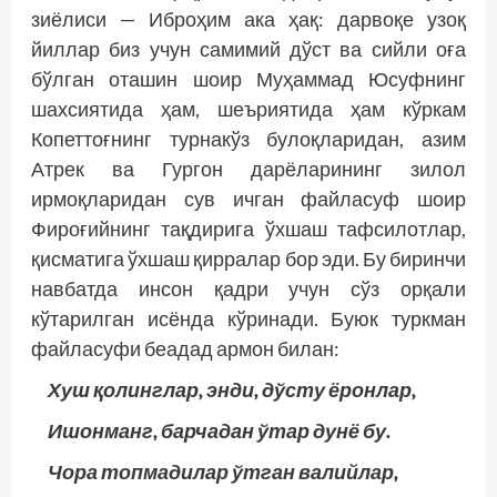
зиёлиси — Иброҳим ака ҳақ: дарвоқе узоқ
йиллар биз учун самимий дўст ва сийли оға
бўлган оташин шоир Муҳаммад Юсуфнинг
шахсиятида ҳам, шеъриятида ҳам кўркам
Копеттоғнинг турнакўз булоқларидан, азим
Атрек ва Гургон дарёларининг зилол
ирмоқларидан сув ичган файласуф шоир
Фироғийнинг тақдирига ўхшаш тафсилотлар,
қисматига ўхшаш қирралар бор эди. Бу биринчи
навбатда инсон қадри учун сўз орқали
кўтарилган исёнда кўринади. Буюк туркман
файласуфи беадад армон билан:
Хуш қолинглар, энди, дўсту ёронлар,
Ишонманг, барчадан ўтар дунё бу.
Чора топмадилар ўтган валийлар,