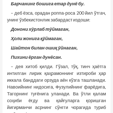
Барчанинг бошига етар дунё бу.
– деб ёзса, орадан роппа-роса 200 йил ўтгач,
унинг ўзбекистонлик забардаст издоши:
Донони хўрлаб тўймаган,
Ҳоли жонига қўймаган,
Шайтон билан ошиқ ўйнаган,
Пихини ёрган дунёсан.
– дея хитоб қилди. Гўзал, тўқ, тинч ҳаётга
интилган лирик қаҳрамоннинг изтироби ҳар
иккала банддаги орзуда аён кўзга ташланади.
Навоийнинг нидосига, Фузулийнинг фарёдига,
Тагорнинг туғёнига уланади. Ва ўтли қалам
соҳиби ёғду ва қайғуларга қоришган
йигирманчи асрнинг сўнгги чорагида туриб