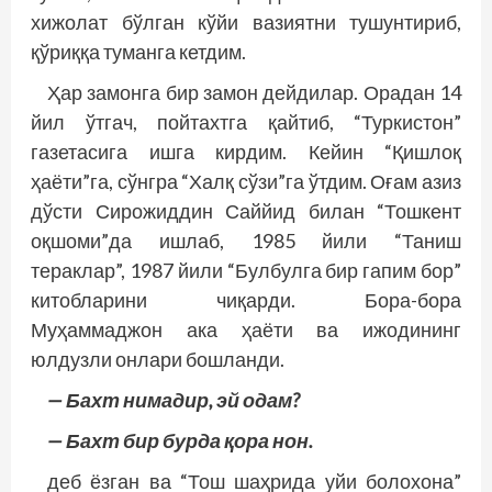
хижолат бўлган кўйи вазиятни тушунтириб,
қўриққа туманга кетдим.
Ҳар замонга бир замон дейдилар. Орадан 14
йил ўтгач, пойтахтга қайтиб, “Туркистон”
газетасига ишга кирдим. Кейин “Қишлоқ
ҳаёти”га, сўнг­­ра “Халқ сўзи”га ўтдим. Оғам азиз
дўсти Сирожиддин Саййид билан “Тошкент
оқшоми”да ишлаб, 1985 йили “Таниш
тераклар”, 1987 йили “Булбулга бир гапим бор”
китобларини чиқарди. Бора-бора
Муҳаммаджон ака ҳаёти ва ижодининг
юлдузли онлари бошланди.
— Бахт нимадир, эй одам?
— Бахт бир бурда қора нон.
деб ёзган ва “Тош шаҳрида уйи болохона”