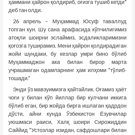
ҳаммани ҳайрон қолдириб, оғизга тушиб кетди”
деб тан олди.
26 апрель – Муҳаммад Юсуф таваллуд
топган кун. Шу сана арафасида кўпчилигимиз
атоқли шоирни эслаймиз, эсдаликларимизни
қоғозга туширамиз. Мени ҳайрон қолдирадиган
жойи шундаки, бу кезлар умри бино бўлиб
Муҳаммаджон ака билан бирор марта
учрашмаган одамларнинг ҳам илҳоми “тўлиб-
тошади.”
Энди ўз мавзуимизга қайтайлик. Оғамиз ҳаёт
чоғи у билан кўп йиллар бир кулчани иккига
бўлиб еган, бир жойда бирга ишлаган қадрдон
дўс­ти, айни кунда Ўзбекистон Ёзувчилар
уюшмаси раи­си, Халқ шоири Сирожиддин
Саййид “Устозлар изидан, сафдошлари билан