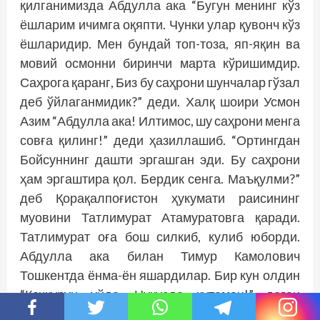
қилганимизда Абдулла ака “Бугун менинг кўз
ёшларим ичимга оқяпти. Чунки улар қувонч кўз
ёшларидир. Мен бундай топ-тоза, яп-яқин ва
мовий осмонни биринчи марта кўришимдир.
Саҳрога қаранг, Биз бу саҳрони шунчалар гўзал
деб ўйлаганмидик?” деди. Халқ шоири Усмон
Азим “Абдулла ака! Илтимос, шу саҳрони менга
совға қилинг!” деди ҳазиллашиб. “Ортингдан
Бойсуннинг дашти эргашган эди. Бу саҳрони
ҳам эргаштира қол. Бердик сенга. Маъқулми?”
деб Қорақалпоғис­тон ҳукумати раисининг
муовини Татлимурат Атамуратовга қаради.
Татлимурат оға бош силкиб, кулиб юборди.
Абдулла ака билан Тимур Камолович
Тошкентда ёнма-ён яшардилар. Бир кун олдин
“Кечқурун уйда, Нукусда кутаман!” деган
эдилар. Абдулла ака билан Ҳанифа опа бир