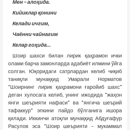
Мен – алоҳида.
Кийиклар қонини
Келади ичгим,
Чаённи чайнагим
Келар гоҳида…
Шоир шахси билан лирик қаҳрамон ички
олами барча замонларда адабиёт илмини ўйга
солган. Юқоридаги сатрлардан келиб чиқиб
таниқли мунаққид Умарали Норматов
“Шоирнинг лирик қаҳрамони ғаройиб шахс”
деган хулосага келиб, унинг ижодида “жаҳон
янги шеърияти нафаси” ва “янгича шеърий
тафаккур” эпкини пайдо бўлганига ишора
қилади. Иккинчи атоқли мунаққид Абдуғафур
Расулов эса “Шоир шеърияти – мукаммал