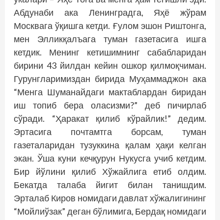
Абдунаби ака Ленинградга, Яҳё жўрам
Москвага ўқишга кетди. Ғулом эшон Риштонга,
мен Элликқалъага туман газетасига ишга
кетдик. Менинг кетишимнинг сабабларидан
бирини 43 йилдан кейин ошкор қилмоқчиман.
Гурунгларимиздан бирида Муҳаммаджон ака
“Менга Шуманайдаги мактаблардан биридан
иш топиб бера оласизми?” деб пичирлаб
сўради. “Ҳаракат қилиб кўрайлик!” дедим.
Эртасига поч­тамтга борсам, туман
газеталаридан тузуккина қалам ҳақи келган
экан. Ўша куни кечқурун Нукусга учиб кетдим.
Бир йўлини қилиб Хўжайлига етиб олдим.
Бекатда талаба йигит билан танишдим.
Эрталаб Киров номидаги давлат хўжалигининг
“Мойлиўзак” деган бўлимига, Бердақ номидаги