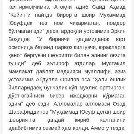
келтирмоқчимиз. Атоқли адиб Саид Аҳмад
“Кейинги пайтда бирорта шоир Муҳаммад
Юсуфдек тез ном чиқармаган, номдор
бўлмаган эди” деса, ардоқли устозимиз Эркин
Воҳидов “У биринчи қадамиданоқ юрт
осмонида баланд парвоз қилгувчи, юракларга
қанот бергувчи шеърияти билан элнинг оғзига
тушди” деб эътироф этдилар. Мустақил
мамлакат давлат мадҳияси муаллифи, азиз
устозимиз Абдулла Орипов эса “Ҳали ёшлик
йилларидаёқ бунчалик кўп мухлис орттирган,
дўст-оғайниси бисёр ижодкорни кўрмаган
эдим” деб ёзди. Алломалар алломаси Озод
Шарафиддинов “Муҳаммад Юсуф деган шоир
шеъриятга қандай кириб келганини
адабиётимиз сезмай ҳам қолди. Аммо у тезда,