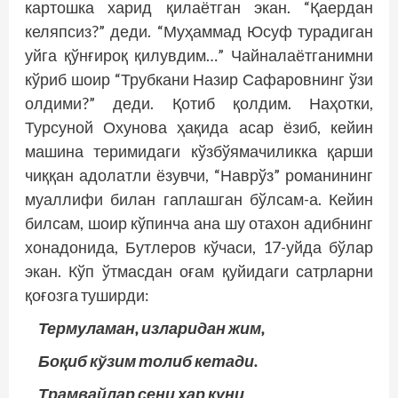
картошка харид қилаётган экан. “Қаердан
келяпсиз?” деди. “Муҳаммад Юсуф турадиган
уйга қўнғироқ қилувдим…” Чайналаётганимни
кўриб шоир “Трубкани Назир Сафаровнинг ўзи
олдими?” деди. Қотиб қолдим. Наҳотки,
Турсуной Охунова ҳақида асар ёзиб, кейин
машина теримидаги кўзбўямачиликка қарши
чиққан адолатли ёзувчи, “Наврўз” романининг
муаллифи билан гап­лашган бўлсам-а. Кейин
билсам, шоир кўпинча ана шу отахон адибнинг
хонадонида, Бутлеров кўчаси, 17-уйда бўлар
экан. Кўп ўтмасдан оғам қуйидаги сатрларни
қоғозга туширди:
Термуламан, изларидан жим,
Боқиб кўзим толиб кетади.
Трамвайлар сени ҳар куни