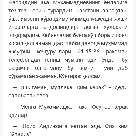
Насриддин ака Муҳаммадиевнинг ёнларига
тез-тез бориб турардим. Газетани варақлаб,
ўша имзони кўрардиму ичимда мақсади яхши
инсонларга ёндошишдир, деган хулосани
чиқарардим. Кейинчалик бунга кўп бора ишонч
ҳосил қилганман. Дастлабки давр­­да Муҳаммад
Юсуфни кечқурунлари 41-15-86 рақамли
телефондан топиш мумкин эди. Ундан бу
рақамни олганману бу кимнинг уйи деб
сўрамаган эканман. Қўнғироқ қилсам:
— Эшитаман, муллака! Ким керак? – деди
салобатли овоз.
— Менга Муҳаммаджон ака Юсупов керак
эдилар!
— Шоир Андижонга кетган эди. Сиз ким
бўласиз?