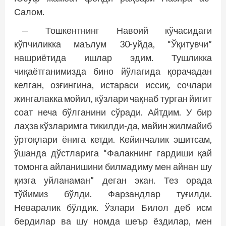
Салом.
— Тошкентнинг Навоий кўчасидаги
кўпчиликка маълум 30-уйда, “Ўқитувчи”
нашриётида ишлар эдим. Тушликка
чиқаётганимизда бино йўлагида қорачадан
келган, озғингина, истараси иссиқ, сочлари
жингалакка мойил, кўзлари чақнаб турган йигит
соат неча бўлганини сўради. Айтдим. У бир
лаҳза кўзларимга тикилди-да, майин жилмайиб
ўртоқлари ёнига кетди. Кейинчалик эшитсам,
ўшанда дўстларига “Фалакнинг гардиши қай
томонга айланишини билмадиму мен айнан шу
қизга уйланаман” деган экан. Тез орада
тўйимиз бўлди. Фарзандлар туғилди.
Неваралик бўлдик. Ўзлари Билол деб исм
бердилар ва шу номда шеър ёздилар, мен