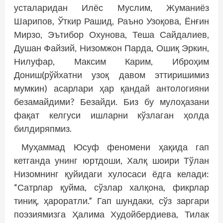
усталаридан Илёс Муслим, Жуманиёз
Шарипов, Ўткир Рашид, Раъно Узоқова, Ёнғин
Мирзо, Эътибор Охунова, Теша Сайдалиев,
Душан Файзий, Низомжон Парда, Ошиқ Эркин,
Нилуфар, Максим Карим, Иброҳим
Дониш(рўйхатни узоқ давом эттиришимиз
мумкин) асарлари ҳар қандай антологияни
безамайдими? Безайди. Биз бу мулоҳазани
фақат келгуси ишларни кўзлаган ҳолда
билдиряпмиз.
Муҳаммад Юсуф феномени ҳақида гап
кетганда унинг юртдоши, Халқ шоири Тўлан
Низомнинг қуйидаги хулосаси ёдга келади:
“Сатрлар қуйма, сўзлар халқона, фикрлар
тиниқ, ҳароратли.” Гап шундаки, сўз заргари
поэзиямизга Ҳалима Худойбердиева, Тилак