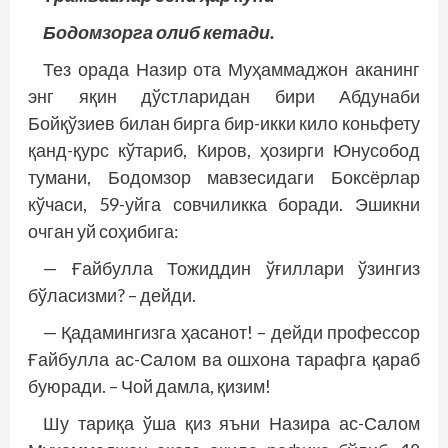
Бодомзорга олиб кетади.
Тез орада Назир ота Муҳаммаджон аканинг
энг яқин дўстларидан бири Абдунаби
Бойқўзиев билан бирга бир-икки кило коньфету
қанд-қурс кўтариб, Киров, ҳозирги Юнусобод
тумани, Бодомзор мавзесидаги Боксёрлар
кўчаси, 59-уйга совчиликка боради. Эшикни
очган уй соҳибига:
— Ғайбулла Тожиддин ўғиллари ўзингиз
бўласизми? – дейди.
— Қадамингизга ҳасанот! – дейди профессор
Ғайбулла ас-Салом ва ошхона тарафга қараб
буюради. – Чой дамла, қизим!
Шу тариқа ўша қиз яъни Назира ас-Салом