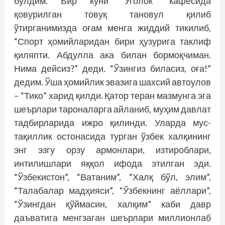
бўлдим. Бир куни “Уголок” кафесида
қовурилган товуқ тановул қилиб
ўтирганимизда оғам менга жиддий тикилиб,
“Спорт ҳомийларидан бири ҳузурига таклиф
қиляпти. Абдулла ака билан бормоқчиман.
Нима дейсиз?” деди. “Ўзингиз биласиз, оға!”
дедим. Ўша ҳомийлик эвазига шахсий автоулов
– “Тико” харид қилди. Қатор теран мазмунга эга
шеърлари тароналарга айланиб, муҳим давлат
тадбирларида ижро қилинди. Уларда мус­
тақиллик остонасида турган ўзбек халқининг
энг эзгу орзу армонлари, изтироблари,
интилиш­лари яққол ифода этилган эди.
“Ўзбекистон”, “Ватаним”, “Халқ бўл, элим”,
“Талабалар мад­ҳияси”, “Ўзбекнинг аёллари”,
“Ўзингдан қўймасин, халқим” каби давр
даъватига менгзаган шеърлари миллионлаб