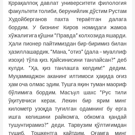
Қорақалпоқ давлат университети филология
факультети толиби, берунийлик дўстим Рус­там
Худойберганов пахта тераётган далага
бордим. У бизнинг Киров номидаги жамоа
хўжалигига қўшни “Правда” колхозида яшарди.
Ҳали пионер пайтимиздан бир-биримиз билан
ҳазиллашардик. “Мана, “отиз” (дала – муаллиф
изоҳи) тўла қиз. Қайсинисини танлайсан?” деб
кулди. “Ҳа, қиз танлашга келдим!” дедим.
Муҳаммаджон аканинг илтимоси ҳақида оғиз
ҳам оча олмас эдим. Тушга яқин туман маориф
бўлимига бордим. Масъул шахс “Рус тили
ўқитувчиси керак. Лекин бир ярим минг
километр узоқда туғилган одамнинг бу ерга
ишга келишини райкомга, обкомга қандай
тушунтирамиз?” деди. Тарвузим қўлтиғимдан
тушиб, Тошкентга қайтдим. Оғамга минг