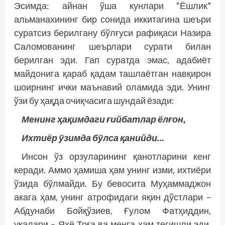
Эсимда: айнан ўша кунлари “Ёшлик”
альманахининг бир сонида иккитагина шеъри
суратсиз берилгану бўлғуси рафиқаси Назира
Саломованинг шеърлари сурати билан
берилган эди. Гап суратда эмас, адабиёт
майдонига қараб қадам ташлаётган навқирон
шоирнинг ички маънавий оламида эди. Унинг
ўзи бу ҳақда очиқчасига шундай ёзади:
Менинг ҳақимдаги ғийбатлар ёлғон,
Ихтиёр ўзимда бўлса қанийди…
Инсон ўз орзуларининг қанотларини кенг
керади. Аммо ҳамиша ҳам унинг изми, ихтиёри
ўзида бўлмайди. Бу бевосита Муҳаммаджон
акага ҳам, унинг атрофидаги яқин дўстлари –
Абдунаби Бойқўзиев, Ғулом Фатҳиддин,
укалари – Яҳё Тоға ва менга ҳам тегишли эди.