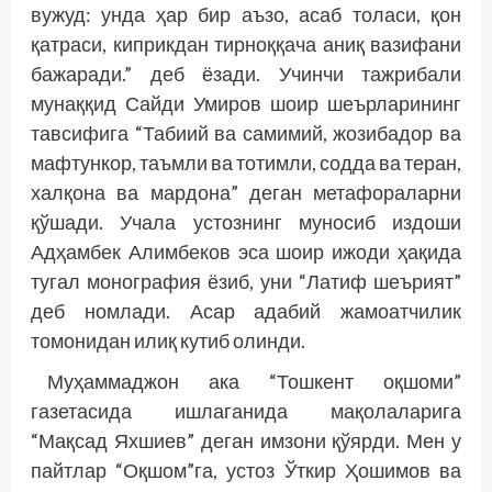
вужуд: унда ҳар бир аъзо, асаб толаси, қон
қатраси, киприкдан тирноққача аниқ вазифани
бажаради.” деб ёзади. Учинчи тажрибали
мунаққид Сайди Умиров шоир шеърларининг
тавсифига “Табиий ва самимий, жозибадор ва
мафтункор, таъмли ва тотимли, содда ва теран,
халқона ва мардона” деган метафораларни
қўшади. Учала устознинг муносиб издоши
Адҳамбек Алимбеков эса шоир ижоди ҳақида
тугал монография ёзиб, уни “Латиф шеърият”
деб номлади. Асар адабий жамоатчилик
томонидан илиқ кутиб олинди.
Муҳаммаджон ака “Тошкент оқшоми”
газетасида ишлаганида мақолаларига
“Мақсад Яхшиев” деган имзони қўярди. Мен у
пайтлар “Оқшом”га, устоз Ўткир Ҳошимов ва