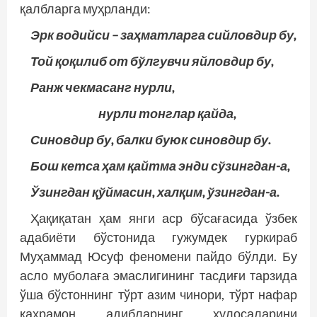
қалбларга муҳрланди:
Эрк водийси – заҳматларга сийловдир бу,
Той қоқилиб от бўлгувчи яйловдир бу,
Ранж чекмасанг нурли,
нурли тонглар қайда,
Синовдир бу, балки буюк синовдир бу.
Бош кетса ҳам қайтма энди сўзингдан-а,
Ўзингдан қўймасин, халқим, ўзингдан-а.
Ҳақиқатан ҳам янги аср бўсағасида ўзбек
адабиёти бўстонида гужумдек гуркираб
Муҳаммад Юсуф феномени пайдо бўлди. Бу
асло муболаға эмаслигининг тасдиғи тарзида
ўша бўстоннинг тўрт азим чинори, тўрт нафар
қаҳрамон адиб­ларнинг хулосаларини