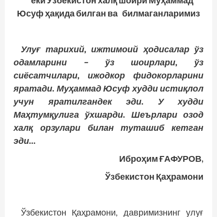
ёки Ўзбекистон халқ шоири Муҳаммад
Юсуф ҳақида билган ва билмаганларимиз
Улуғ тарихий, ижтимоий ҳодисалар ўз
одамларини – ўз шоирлари, ўз
сиёсатчилари, ижодкор фидокорларини
яратади. Муҳаммад Юсуф худди истиқлол
учун яратилгандек эди. У худди
Маҳтумқулига ўхшарди. Шеърлари озод
халқ орзулари билан туташиб кетган
эди…
Иброҳим ҒАФУРОВ,
Ўзбекистон Қаҳрамони
Ўзбекистон Қаҳрамони, давримизнинг улуғ