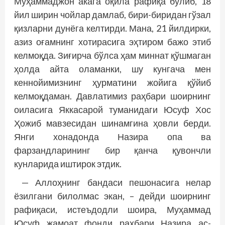
Муҳаммаджон акага оқила рафиқа бўлиб, 18
йил ширин чойлар дамлаб, бири-биридан гўзал
қизларни дунёга келтирди. Мана, 21 йилдирки,
азиз оғамнинг хотирасига эҳтиром бажо этиб
келмоқда. Зиғирча бўлса ҳам миннат қўшмаган
ҳолда айта оламанки, шу кунгача мен
кеннойимизнинг ҳурматини жойига қўйиб
келмоқдаман. Давлатимиз раҳбари шоирнинг
оиласига Яккасарой туманидаги Юсуф Хос
Ҳожиб мавзесидан шинамгина ҳовли берди.
Янги хонадонда Назира опа ва
фарзандларининг бир қанча қувончли
кунларида иштирок этдик.
— Аллоҳнинг бандаси пешонасига нелар
ёзилгани билолмас экан, – дейди шоирнинг
рафиқаси, истеъдодли шоира, Муҳаммад
Юсуф жамоат фонди раҳбари Назира ас-