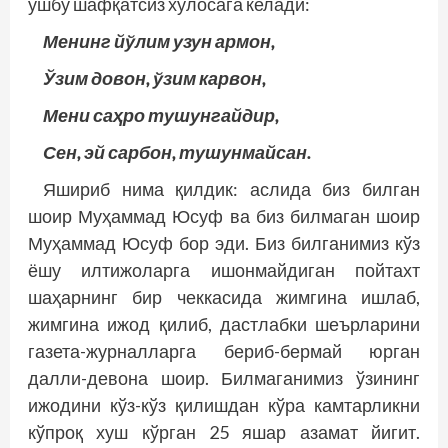
ушбу шафқатсиз хулосага келади:
Менинг йўлим узун армон,
Ўзим довон, ўзим карвон,
Мени саҳро тушунгайдир,
Сен, эй сарбон, тушунмайсан.
Яшириб нима қилдик: аслида биз билган
шоир Муҳаммад Юсуф ва биз билмаган шоир
Муҳаммад Юсуф бор эди. Биз билганимиз кўз
ёшу илтижоларга ишонмайдиган пойтахт
шаҳарнинг бир чеккасида жимгина ишлаб,
жимгина ижод қилиб, дастлабки шеърларини
газета-журналларга бериб-бермай юрган
далли-девона шоир. Билмаганимиз ўзининг
ижодини кўз-кўз қилишдан кўра камтарликни
кўпроқ хуш кўрган 25 яшар азамат йигит.