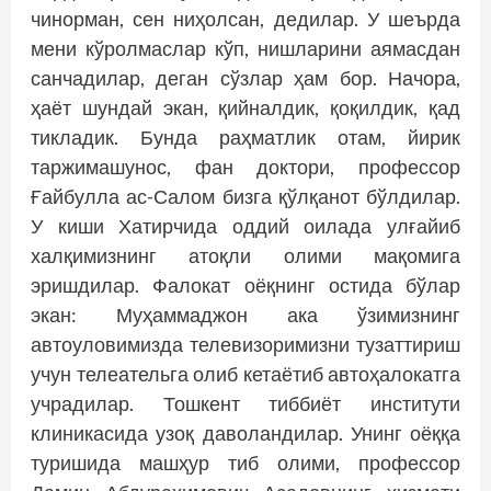
чинорман, сен ниҳолсан, дедилар. У шеърда
мени кўролмаслар кўп, нишларини аямасдан
санчадилар, деган сўзлар ҳам бор. Начора,
ҳаёт шундай экан, қийналдик, қоқилдик, қад
тикладик. Бунда раҳматлик отам, йирик
таржимашунос, фан доктори, профессор
Ғайбулла ас-Салом бизга қўлқанот бўлдилар.
У киши Хатирчида оддий оилада улғайиб
халқимизнинг атоқли олими мақомига
эришдилар. Фалокат оёқнинг остида бўлар
экан: Муҳаммаджон ака ўзимизнинг
автоуловимизда телевизоримизни тузаттириш
учун телеательга олиб кетаётиб автоҳалокатга
учрадилар. Тошкент тиббиёт инс­титути
клиникасида узоқ даволандилар. Унинг оёққа
туришида машҳур тиб олими, профессор