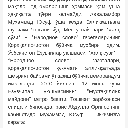
мақола, ёдномаларнинг ҳаммаси ҳам унча
ҳақиқатга тўғри келмайди. Авваламбор
Муҳаммад Юсуф ўша кезда Элликқалъага
шунчаки боргани йўқ. Мен у пайтлари “Халқ
сўзи” – “Народное слово” газеталарининг
Қорақалпоғистон бўйича мухбири эдим.
Ўзбекис­тон Ёзувчилар уюшмаси, “Халқ сўзи” –
“Народное слово” газеталари,
Қорақалпоғистон ҳукумати Элликқалъада
шеърият байрами ўтказиш бўйича меморандум
имзоланди. 2000 йилнинг 12 июнь куни
Ёзувчилар уюшмасининг “Мустақиллик
майдони” метро бекати, Тошкент зарбхонаси
ёнидаги биносида, раис Абдулла Ориповнинг
кабинетида Муҳаммад Юсуф иккимизга
қарата: