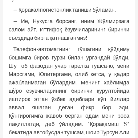
— Қорақалпоғистонлик таниши бўламан.
— Ие, Нукусга борсанг, иним Жўлмирзага
салом айт. Иттифоқ ёзувчиларининг биринчи
съездида бирга қатнашганмиз!
Телефон-автоматнинг гўшагини қўйдиму
бошимга биров гурзи билан ургандай бўлди.
Шу тоб фазодан учар тарелка тушса-ю, мени
Марсгами, Юпитергами, олиб кетса, у қадар
ажабланмаган бўлардим. Менинг хаёлимда
шўро ёзувчиларининг биринчи қурултойида
иштирок этган ўзбек адиблари кўп йиллар
аввал яшаган деган фикр бор эди.
Қўнғироғимга жавоб берган одам мени роса
лақиллатди, деб ўйладим. “Қорақамиш ½”
бекатида автобусдан тушсам, шоир Турсун Али