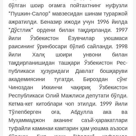
бўлган шоир оғамга пойтахтнинг нуфузли
“Пушкин-Салор” мавзесидан шинам тураржой
ажратилди. Беназир ижоди учун 1996 йилда
“Дўстлик” ордени билан тақдирланди. 1997
йили Ўзбекис­тон Ёзувчилар уюшмаси
раисининг ўринбосари бўлиб сайланди. 1998
йили Халқ шоири унвони билан
тақдирланишидан ташқари Ўзбекистон Рес­
публикаси ҳузуридаги Давлат бошқаруви
академиясини тугатди. Бироздан сўнг
Чиноздан Иккинчи чақириқ Ўзбекистон
Республикаси Олий Мажлиси депутати бўлди.
Кетма-кет китоблари чоп этилди. 1999 йили
Тўлепберген оға, Абдулла ака ва
Муҳаммаджон аканинг саъй-ҳаракатлари
туфайли каминаи камтарин ҳам уюшма аъзоси