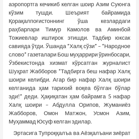
аэропортга кечикиб келган шоир Азим Суюнга
кўзим тушди. Шеърият байрамида
Қорақалпоғистоннинг ўша кезлардаги
раҳбарлари Тимур Камолов ва Аминбой
Тожиевлар иштирок этишди. Тадбир юксак
савияда ўтди. Ўшанда “Халқ сўзи” – “Народное
слово” газеталари Бош муҳаррири ўринбосари,
Ўзбекистонда хизмат кўрсатган журналист
Шуҳрат Жабборов “Тадбирга беш нафар Халқ
шоири келибди. Агар бир нафар Халқ шоири
келганида ҳам тарихий воқеа бўлган бўлар
эди!” деди. Ҳақиқатан ҳам байрамга 5 нафар
Халқ шоири – Абдулла Орипов, Жуманиёз
Жабборов, Омон Матжон, Усмон Азим,
Муҳаммад Юсуф келган эдилар.
Эртасига Тупроққалъа ва Аёзқалъани зиёрат