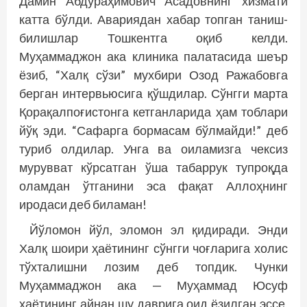
Дамин Абдураҳимович Асадовнинг хизмати
катта бўлди. Авариядан хабар топган таниш-
билишлар Тошкентга оқиб келди.
Муҳаммаджон ака клиника палатасида шеър
ёзиб, “Халқ сўзи” мухбири Озод Ражабовга
берган интервьюсига қўшдилар. Сўнгги марта
Қорақалпоғистонга кетганларида ҳам тоблари
йўқ эди. “Сафарга бормасам бўлмайди!” деб
туриб олдилар. Унга ва оиламизга чексиз
мурувват кўрсатган ўша табаррук тупроқда
оламдан ўтганини эса фақат Аллоҳнинг
иродаси деб биламан!
Йўломон йўл, эломон эл қидиради. Энди
Халқ шоири ҳаётининг сўнгги чоғларига холис
тўхталишни лозим деб топдик. Чунки
Муҳаммаджон ака — Муҳаммад Юсуф
ҳаётининг айнан шу даврига оид ёзилган эссе,