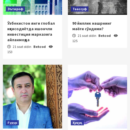
Эътироф
Таассуф
Ўзбекистон янги глобал
90 йиллик нашрнинг
иқтисодиётда ишончли
маёғи сўндими?
инвестиция марказига
21 soat oldin
Behzod
айланмоқда
125
21 soat oldin
Behzod
153
Ғурур
Ҳуқуқ