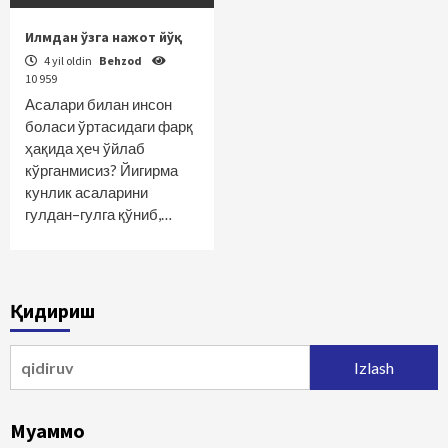
Илмдан ўзга нажот йўқ
4 yil oldin
Behzod
10 959
Асалари билан инсон
боласи ўртасидаги фарқ
ҳақида ҳеч ўйлаб
кўрганмисиз? Йигирма
кунлик асаларини
гулдан–гулга қўниб,…
Қидириш
Qidirshish:
Муаммо