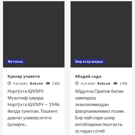
Мутолаа
Бир асар шарҳи
Кунлар учаяпти
Абадий садо
4 yil oldin
Behzod
1 802
4 yil oldin
Behzod
1 492
Нортўхта ҚИЛИЧ
Абдулла Орипов билан
Муаллиф ҳақида:
замондош
Нортўхта ҚИЛИЧ — 1946
эканлигимиздан
йилда туғилган. Тошкент
фахрланмоғимиз лозим.
давлат университети
Бир пайтлари шоир
(ҳозирги…
китобларини пештахта
остидан сотиб