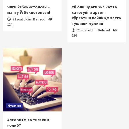
Янги Ўзбекистонсан –
Уй олишдаги энг катта
мангу Ўзбекистонсан!
хато: уйни арзон
кўрсатиш кейин қимматга
21 soat oldin
Behzod
тушиши мумкин
114
21 soat oldin
Behzod
126
Муаммо
Алгоритм ва тил: ким
ғолиб?