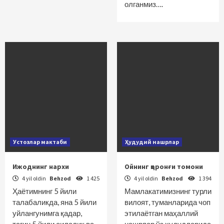
олганмиз….
Устозлар мактаби
Ҳудудий нашрлар
Ижоднинг нархи
Ойнинг қоронғи томони
4 yil oldin
Behzod
1 425
4 yil oldin
Behzod
1 394
Ҳаётимнинг 5 йили
Мамлакатимизнинг турли
талабаликда, яна 5 йили
вилоят, туманларида чоп
уйлангунимга қадар,
этилаётган маҳаллий