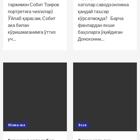
таржимон Собит Тоиров
хатолар саводхонликка
портретига чизгилар)
қандай таъсир
Ўйлаб қарасам, Собит
кўрсатмоқда? Барча
ака билан
фанлардан яхши
кўришмаганимга ўттиз
баҳоларга ўқийдиган
уч…
Донохонни…
Юзма-юз
Эссе