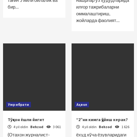
тағин 5 йили оилалик ва
нашрлар ўз ҳудудларида
бир…
илғор тажрибаларни
оммалаштириш,
жойларда фаолият…
Умр ибрати
Аҳвол
Тўқсон ёшли йигит
“2”ни кимга қўйиш керак?
4 yil oldin
Behzod
3 061
4 yil oldin
Behzod
1 626
(Отахон журналист-
ёхуд кўча ёзувларидаги