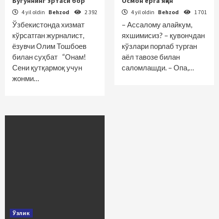
Бугуннинг эртаси бор
Осмон ерга яқин
4 yil oldin
Behzod
2 392
4 yil oldin
Behzod
1 701
Ўзбекистонда хизмат
– Ассалому алайкум,
кўрсатган журналист,
яхшимисиз? – қувончдан
ёзувчи Олим Тошбоев
кўзлари порлаб турган
билан суҳбат “Онам!
аёл тавозе билан
Сени қутқармоқ учун
саломлашди. – Опа,…
жонми…
Ўзлик