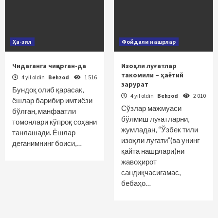
Ҳа-зил
Фойдали нашрлар
Чидаганга чиқарган-да
Изоҳли луғатлар
такомили – ҳаётий
4 yil oldin
Behzod
1 516
зарурат
Бундоқ олиб қарасак,
4 yil oldin
Behzod
2 010
ёшлар барибир имтиёзи
Сўзлар мажмуаси
бўлган, манфаатли
бўлмиш луғатларни,
томонлари кўпроқ соҳани
жумладан, “Ўзбек тили
танлашади. Ёшлар
изоҳли луғати”(ва унинг
деганимнинг боиси,…
қайта нашрлари)ни
жавоҳирот
сандиқчасигамас,
бебаҳо…