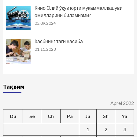
Кино Олий ўқув юрти мукаммаллашуви
омилларини биламизми?
05.09.2024
Касбнинг таги насиба
01.11.2023
Тақвим
Aprel 2022
Du
Se
Ch
Pa
Ju
Sh
Ya
1
2
3