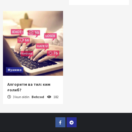
Муаммо
Алгоритм ва тил: ким
ғолиб?
3 kun oldin
Behzod
182
Facebook
Telegram