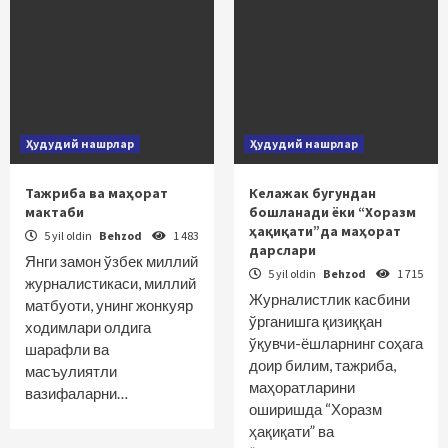
Ҳудудий нашрлар
Ҳудудий нашрлар
Тажриба ва маҳорат
Келажак бугундан
мактаби
бошланади ёки “Хоразм
ҳақиқати”да маҳорат
5 yil oldin
Behzod
1 483
дарслари
Янги замон ўзбек миллий
5 yil oldin
Behzod
1 715
журналистикаси, миллий
Журналистлик касбини
матбуоти, унинг жонкуяр
ўрганишга қизиққан
ходимлари олдига
ўқувчи-ёшларнинг соҳага
шарафли ва
доир билим, тажриба,
масъулиятли
маҳоратларини
вазифаларни…
оширишда “Хоразм
ҳақиқати” ва