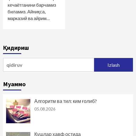
кечаётганини барчамиз
биламиз. Айниқса,
марказий ва айрим…
Қидириш
Qidirshish:
Муаммо
Алгоритм ва тил: ким ғолиб?
05.08.2026
Қушлар хавф остида