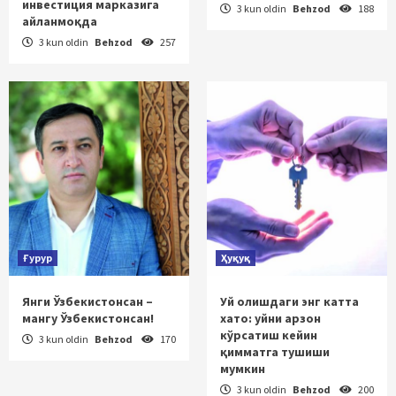
инвестиция марказига
3 kun oldin
Behzod
188
айланмоқда
3 kun oldin
Behzod
257
Ғурур
Ҳуқуқ
Янги Ўзбекистонсан –
Уй олишдаги энг катта
мангу Ўзбекистонсан!
хато: уйни арзон
кўрсатиш кейин
3 kun oldin
Behzod
170
қимматга тушиши
мумкин
3 kun oldin
Behzod
200