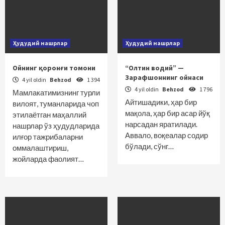
Ҳудудий нашрлар
Ҳудудий нашрлар
Ойнинг қоронғи томони
“Олтин водий” —
Зарафшоннинг ойнаси
4 yil oldin
Behzod
1 394
4 yil oldin
Behzod
1 796
Мамлакатимизнинг турли
Айтишадики, ҳар бир
вилоят, туманларида чоп
мақола, ҳар бир асар йўқ
этилаётган маҳаллий
нарсадан яратилади.
нашрлар ўз ҳудудларида
Аввало, воқеалар содир
илғор тажрибаларни
бўлади, сўнг…
оммалаштириш,
жойларда фаолият…