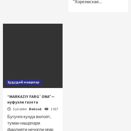
“Хорезмская…
Ҳудудий нашрлар
“MARKAZIY FARG`ONA”—
нуфузли газета
5 yil oldin
Behzod
1 917
Бугунги кунда вилоят,
туман нашрлари
фаолияти нечоғли оғир