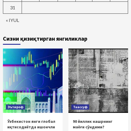
31
« IYUL
Сизни қизиқтирган янгиликлар
Эътироф
Таассуф
Ўзбекистон янги глобал
90 йиллик нашрнинг
иқтисодиётда ишончли
маёғи сўндими?