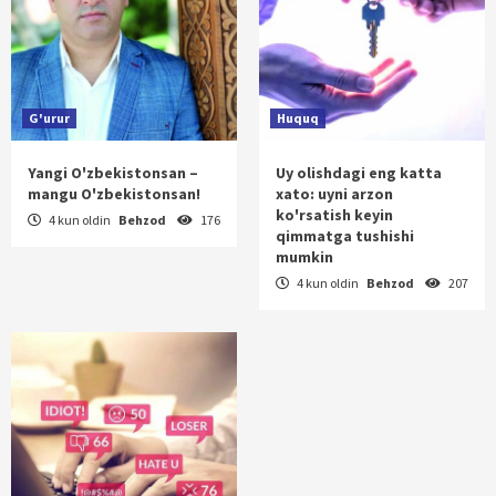
G'urur
Huquq
Yangi O'zbekistonsan –
Uy olishdagi eng katta
mangu O'zbekistonsan!
xato: uyni arzon
ko'rsatish keyin
4 kun oldin
Behzod
176
qimmatga tushishi
mumkin
4 kun oldin
Behzod
207