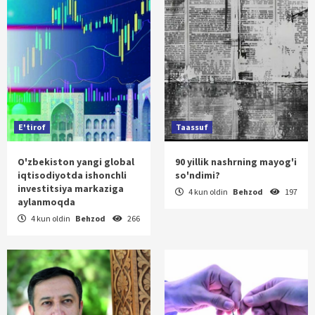
E'tirof
Taassuf
O'zbekiston yangi global
90 yillik nashrning mayog'i
iqtisodiyotda ishonchli
so'ndimi?
investitsiya markaziga
4 kun oldin
Behzod
197
aylanmoqda
4 kun oldin
Behzod
266