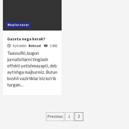
Nuqtai nazar
Gazeta nega kerak?
4 yil oldin
Behzod
1 942
Taassufki, bugun
jurnalistlarni tinglash
effekti yetishmayapti, deb
aytishga majburmiz. Butun
boshli vazirliklar biz ko'rib
turgan…
Maqolalar
Previous
1
2
bo‘yicha