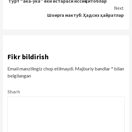
Тўрт “ака-ука” ёки истараси иссиқ китоблар
Reading
Next
Шоирга мактуб: Ҳадсиз ҳайратлар
Fikr bildirish
Email manzilingiz chop etilmaydi.
Majburiy bandlar
*
bilan
belgilangan
Sharh