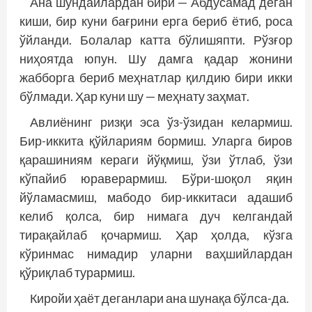
Ана шундайлардан бири — Абдусамад деган
киши, бир куни бағрини ерга бериб ётиб, роса
ўйланди. Болалар катта бўлишяпти. Рўзғор
ниҳоятда юпун. Шу дамга қадар жонини
жабборга бериб меҳнатлар қилдию бири икки
бўлмади. Ҳар куни шу — меҳнату заҳмат.
Авлиёнинг ризқи эса ўз-ўзидан келармиш.
Бир-иккита қўйлариям бормиш. Уларга биров
қарашиниям кераги йўқмиш, ўзи ўтлаб, ўзи
кўпайиб юраверармиш. Бўри-шоқол яқин
йўламасмиш, мабодо бир-иккитаси адашиб
келиб қолса, бир нимага дуч келгандай
тирақайлаб қочармиш. Ҳар ҳолда, кўзга
кўринмас нимадир уларни ваҳшийлардан
қўриқлаб турармиш.
Киройи ҳаёт деганлари ана шунақа бўлса-да.