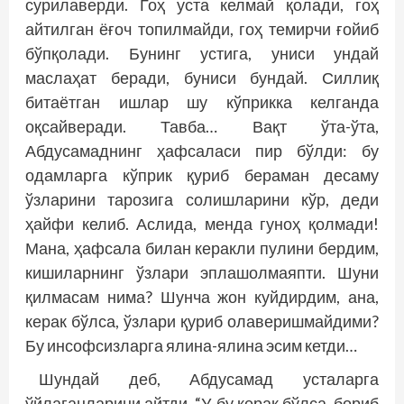
сурилаверди. Гоҳ уста келмай қолади, гоҳ
айтилган ёғоч топилмайди, гоҳ темирчи ғойиб
бўпқолади. Бунинг устига, униси ундай
маслаҳат беради, буниси бундай. Силлиқ
битаётган ишлар шу кўприкка келганда
оқсайверади. Тавба… Вақт ўта-ўта,
Абдусамаднинг ҳафсаласи пир бўлди: бу
одамларга кўприк қуриб бераман десаму
ўзларини тарозига солишларини кўр, деди
ҳайфи келиб. Аслида, менда гуноҳ қолмади!
Мана, ҳафсала билан керакли пулини бердим,
кишиларнинг ўзлари эплашолмаяпти. Шуни
қилмасам нима? Шунча жон куйдирдим, ана,
керак бўлса, ўзлари қуриб олаверишмайдими?
Бу инсофсизларга ялина-ялина эсим кетди…
Шундай деб, Абдусамад усталарга
ўйлаганларини айтди. “У-бу керак бўлса, бориб