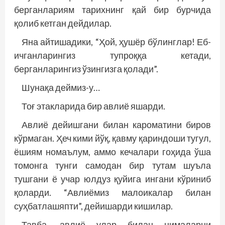
берганлариям тарихнинг қай бир бурчида
қолиб кетган дейдилар.
Яна айтишадики, “Ҳой, ҳушёр бўлинглар! Еб-
ичганларингиз тупроққа кетади,
берганларингиз ўзингизга қолади”.
Шунақа деймиз-у…
Тоғ этакларида бир авлиё яшарди.
Авлиё дейишгани билан кароматини биров
кўрмаган. Ҳеч кими йўқ, қавму қариндоши тугул,
ёшиям номаълум, аммо кечалари гоҳида ўша
томонга тунги самодан бир тутам шуъла
тушгани ё учар юлдуз қуйига ингани кўриниб
қоларди. “Авлиёмиз малоикалар билан
суҳбатлашяпти”, де­йишарди кишилар.
Тавба, авлиё улар билан нималарни