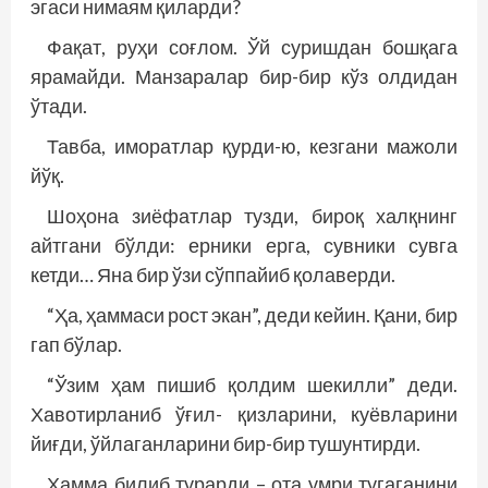
эгаси нимаям қиларди?
Фақат, руҳи соғлом. Ўй суришдан бошқага
ярамайди. Манзаралар бир-бир кўз олдидан
ўтади.
Тавба, иморатлар қурди-ю, кезгани мажоли
йўқ.
Шоҳона зиёфатлар тузди, бироқ халқнинг
айт­гани бўлди: ерники ерга, сувники сувга
кетди… Яна бир ўзи сўппайиб қолаверди.
“Ҳа, ҳаммаси рост экан”, деди кейин. Қани, бир
гап бўлар.
“Ўзим ҳам пишиб қолдим шекилли” деди.
Хавотирланиб ўғил- қизларини, куёвларини
йиғди, ўйлаганларини бир-бир тушунтирди.
Ҳамма билиб турарди – ота умри тугаганини