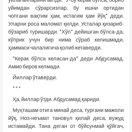
уйимдан сўрарсизлар, бу ишни ортидан
чопгани вақтим ҳам, истагим ҳам йўқ” деди.
Уларни роса маломат қилди. Усталар қизариб-
бўзариб туришарди. “Хўп” дейишган бўлса-да,
кўприк учун бир нима сўраб келишмади,
ҳаммаси чалалигича қолиб кетаверди.
“Керак бўлса келасан-да” деди Абдусамад.
Аммо биров келмади.
Йиллар ўтаверди.
* * *
Ҳа, йиллар ўтди. Абдусамад қариди.
Муҳташам отига минай деса, тургани мажоли
йўқ. Ноз-неъмат тановул қилай деса, вужуд
истамайди. Тана деган от бўйсунмай қўйгач,