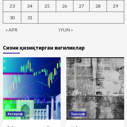
23
24
25
26
27
28
29
30
31
« APR
IYUN »
Сизни қизиқтирган янгиликлар
Эътироф
Таассуф