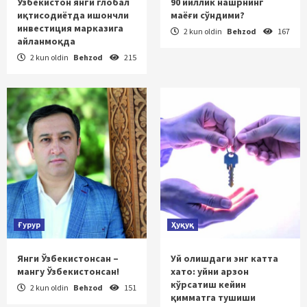
Ўзбекистон янги глобал
90 йиллик нашрнинг
иқтисодиётда ишончли
маёғи сўндими?
инвестиция марказига
2 kun oldin
Behzod
167
айланмоқда
2 kun oldin
Behzod
215
Ғурур
Ҳуқуқ
Янги Ўзбекистонсан –
Уй олишдаги энг катта
мангу Ўзбекистонсан!
хато: уйни арзон
кўрсатиш кейин
2 kun oldin
Behzod
151
қимматга тушиши