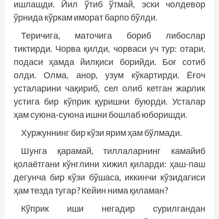
ишлашди. Йил ўтиб ўтмай, эски чолдевор
ўрнида кўркам иморат барпо бўлди.
Теричига, маточига бориб либослар
тиктирди. Чорва қилди, чорваси уч тур: отари,
подаси ҳамда йилқиси борийди. Боғ сотиб
олди. Олма, анор, узум кўкартирди. Ёғоч
усталарини чақириб, сел олиб кетган жарлик
устига бир кўприк қуришни буюрди. Усталар
ҳам суюна-суюна ишни бошлаб юборишди.
Хуржуннинг бир кўзи ярим ҳам бўлмади.
Шунга қарамай, тиллаларнинг камайиб
қолаётгани кўнглини хижил қиларди: ҳаш-паш
дегунча бир кўзи бўшаса, иккинчи кўзидагиси
ҳам тезда тугар? Кейин нима қиламан?
Кўприк иши негадир сурилгандан