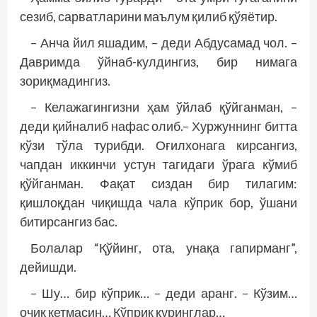
сезиб, сарватларини маълум қилиб қўяётир.
– Анча йил яшадим, – деди Абдусамад чол. –
Давримда ўйнаб-кулдингиз, бир нимага
зориқмадингиз.
– Келажагингизни ҳам ўйлаб қўйганман, –
деди қийналиб нафас олиб.– Хуржуннинг битта
кўзи тўла турибди. Оғилхонага кирсангиз,
чапдан иккинчи устун тагидаги ўрага кўмиб
қўйганман. Фақат сиздан бир тилагим:
қишлоқдан чиқишда чала кўприк бор, ўшани
битирсангиз бас.
Болалар “Қўйинг, ота, унақа гапирманг”,
дейишди.
– Шу… бир кўприк… – деди аранг. – Кўзим…
очиқ кетмасин… Кўприк қуринглар…