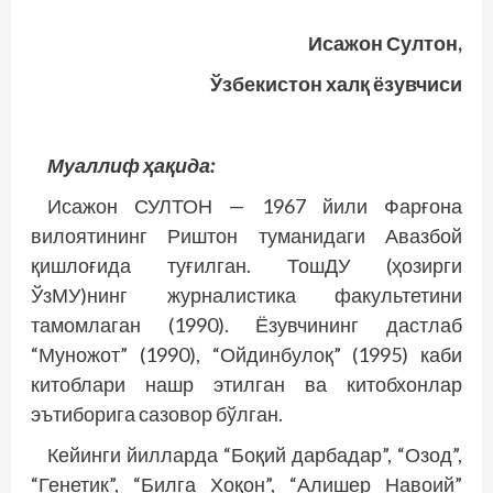
Исажон Султон,
Ўзбекистон халқ ёзувчиси
Муаллиф ҳақида:
Исажон СУЛТОН — 1967 йили Фарғона
вилоятининг Риштон туманидаги Авазбой
қишлоғида туғилган. Тош­ДУ (ҳозирги
ЎзМУ)нинг журналистика факультетини
тамомлаган (1990). Ёзувчининг дастлаб
“Муножот” (1990), “Ойдинбулоқ” (1995) каби
китоблари нашр этилган ва китобхонлар
эътиборига сазовор бўлган.
Кейинги йилларда “Боқий дарбадар”, “Озод”,
“Генетик”, “Билга Хоқон”, “Алишер Навоий”