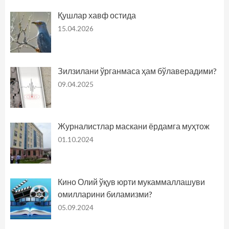
Қушлар хавф остида
15.04.2026
Зилзилани ўрганмаса ҳам бўлаверадими?
09.04.2025
Журналистлар маскани ёрдамга муҳтож
01.10.2024
Кино Олий ўқув юрти мукаммаллашуви
омилларини биламизми?
05.09.2024