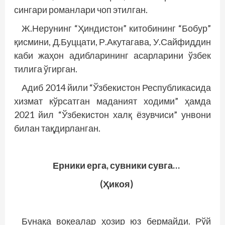
сингари романлари чоп этилган.
Ж.Нерунинг “Ҳиндистон” китобининг “Бобур”
қисмини, Д.Буццати, Р.Акутагава, У.Сайфиддин
каби жаҳон адибларининг асарларини ўзбек
тилига ўгирган.
Адиб 2014 йили “Ўзбекистон Республикасида
хизмат кўрсатган маданият ходими” ҳамда
2021 йил “Ўзбекистон халқ ёзувчиси” унвони
билан тақдирланган.
Ерники ерга, сувники сувга…
(Ҳикоя)
Бунақа воқеалар ҳозир юз бермайди. Рўй