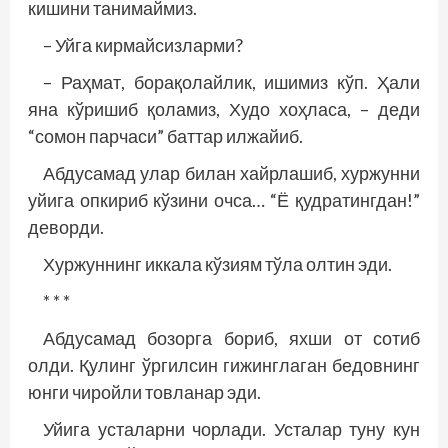
кишини танимаймиз.
– Уйга кирмайсизларми?
– Раҳмат, борақолайлик, ишимиз кўп. Ҳали
яна кўришиб қоламиз, Худо хоҳласа, – деди
“сомон парчаси” баттар илжайиб.
Абдусамад улар билан хайрлашиб, хуржунни
уйига опкириб кўзини очса… “Ё қудратингдан!”
деворди.
Хуржуннинг иккала кўзиям тўла олтин эди.
* * *
Абдусамад бозорга бориб, яхши от сотиб
олди. Қулинг ўргилсин гижинглаган бедовнинг
юнги чиройли товланар эди.
Уйига усталарни чорлади. Усталар туну кун