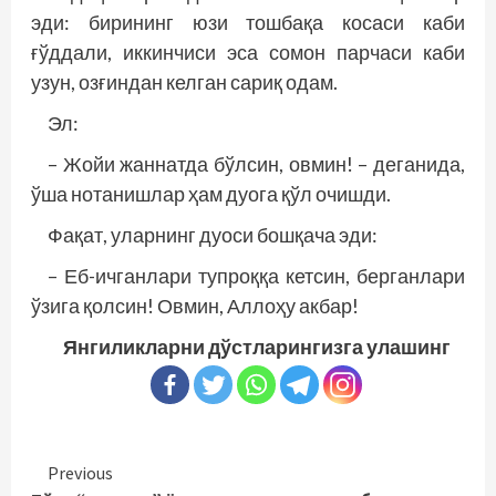
эди: бирининг юзи тошбақа косаси каби
ғўддали, иккинчиси эса сомон парчаси каби
узун, озғиндан келган сариқ одам.
Эл:
– Жойи жаннатда бўлсин, овмин! – деганида,
ўша нотанишлар ҳам дуога қўл очишди.
Фақат, уларнинг дуоси бошқача эди:
– Еб-ичганлари тупроққа кетсин, берганлари
ўзига қолсин! Овмин, Аллоҳу акбар!
Янгиликларни дўстларингизга улашинг
Continue
Previous