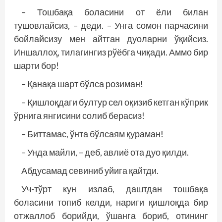
– Тошбақа боласини от ёли билан
тушовлайсиз, – деди. – Унга сомон парчасини
бойлайсизу мен айтган дуоларни ўқийсиз.
Иншаллоҳ, тилагингиз рўёбга чиқади. Аммо бир
шарти бор!
– Қанақа шарт бўлса розиман!
– Қишлоқдаги бултур сел оқизиб кетган кўприк
ўрнига янгисини солиб берасиз!
– Биттамас, ўнта бўлсаям қураман!
– Унда майли, – деб, авлиё ота дуо қилди.
Абдусамад севиниб уйига қайтди.
Уч-тўрт кун излаб, даштдан тошбақа
боласини топиб келди, нариги қишлоқда бир
отжаллоб борийди, ўшанга бориб, отининг