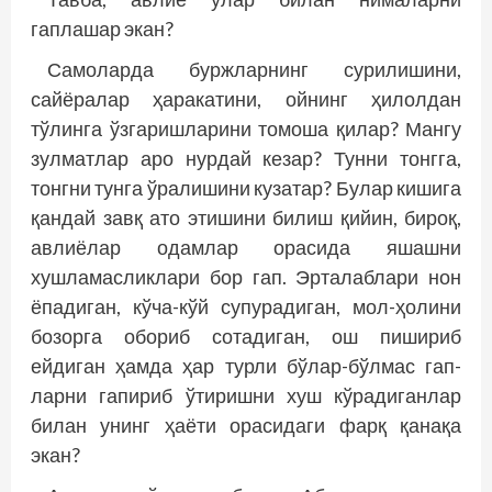
гаплашар экан?
Самоларда буржларнинг сурилишини,
сайёралар ҳаракатини, ойнинг ҳилолдан
тўлинга ўзгаришларини томоша қилар? Мангу
зулматлар аро нурдай кезар? Тунни тонгга,
тонгни тунга ўралишини кузатар? Булар кишига
қандай завқ ато этишини билиш қийин, бироқ,
авлиёлар одамлар орасида яшашни
хушламасликлари бор гап. Эрталаблари нон
ёпадиган, кўча-кўй супурадиган, мол-ҳолини
бозорга обориб сотадиган, ош пишириб
ейдиган ҳамда ҳар турли бўлар-бўлмас гап­
ларни гапириб ўтиришни хуш кўрадиганлар
билан унинг ҳаёти орасидаги фарқ қанақа
экан?