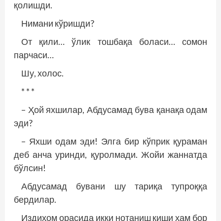
қолишди.
Нимани кўришди?
От қили… ўлик тошбақа боласи… сомон
парчаси…
Шу, холос.
* * *
– Ҳой яхшилар, Абдусамад бува қанақа одам
эди?
– Яхши одам эди! Элга бир кўприк қураман
деб анча уринди, қуролмади. Жойи жаннатда
бўлсин!
Абдусамад бувани шу тариқа тупроққа
бердилар.
Издиҳом орасида икки нотаниш киши ҳам бор