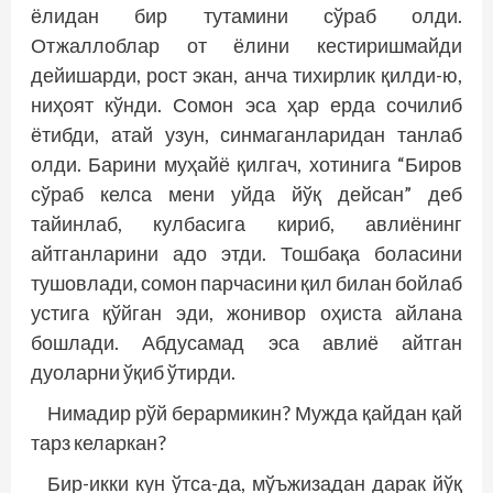
ёлидан бир тутамини сўраб олди.
Отжаллоблар от ёлини кестиришмайди
дейишарди, рост экан, анча тихирлик қилди-ю,
ниҳоят кўнди. Сомон эса ҳар ерда сочилиб
ётибди, атай узун, синмаганларидан танлаб
олди. Барини муҳайё қилгач, хотинига “Биров
сўраб келса мени уйда йўқ дейсан” деб
тайинлаб, кулбасига кириб, авлиёнинг
айтганларини адо этди. Тошбақа боласини
тушовлади, сомон парчасини қил билан бойлаб
устига қўйган эди, жонивор оҳиста айлана
бошлади. Абдусамад эса авлиё айтган
дуоларни ўқиб ўтирди.
Нимадир рўй берармикин? Мужда қайдан қай
тарз келаркан?
Бир-икки кун ўтса-да, мўъжизадан дарак йўқ