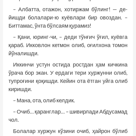
– Албатта, отажон, хотиржам бўлинг! — де­
йишди болалари-ю куёвлари бир овоздан. –
Биттамас, ўнта бўлсаям қурамиз!
– Қани, юринг-чи, – деди тўнғич ўғил, куёвга
қараб. Икковлон кетмон олиб, оғилхона томон
йўналишди.
Иккинчи устун остида ростдан ҳам кичкина
ўрача бор экан. У ердаги тери хуржунни олиб,
туп­роғини қоқишди. Кейин ота ётган уйга олиб
киришди.
– Мана, ота, олиб келдик.
– Очиб… қаранглар… – шивирлади Абдусамад
чол.
Болалар хуржун кўзини очиб, ҳайрон бўлиб