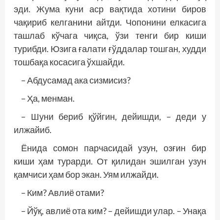
эди. Жума куни аср вақтида хотини биров
чақириб келганини айтди. Чопонини елкасига
ташлаб кўчага чиқса, ўзи тенги бир киши
турибди. Юзига ғалати ғўддалар тошган, худди
тошбақа косасига ўхшайди.
– Абдусамад ака сизмисиз?
– Ҳа, менман.
– Шуни бериб қўйгин, дейишди, – деди у
илжайиб.
Ёнида сомон парчасидай узун, озғин бир
киши ҳам турарди. От қилидан эшилган узун
қамчиси ҳам бор экан. Уям илжайди.
– Ким? Авлиё отами?
– Йўқ, авлиё ота ким? – дейишди улар. – Унақа