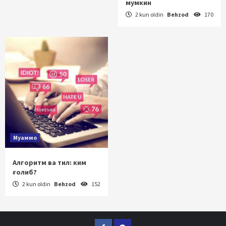
мумкин
2 kun oldin
Behzod
170
Муаммо
Алгоритм ва тил: ким
ғолиб?
2 kun oldin
Behzod
152