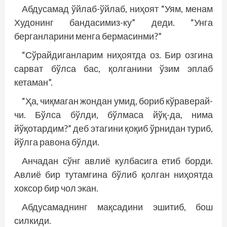
Абдусамад ўйлаб-ўйлаб, ниҳоят “Уям, менам
Худонинг бандасимиз-ку” деди. “Унга
берганларини менга бермасинми?”
“Сўрайдиганларим ниҳоятда оз. Бир озгина
сарват бўлса бас, қолганини ўзим эплаб
кетаман”.
“Ҳа, чиқмаган жондан умид, бориб кўраверай-
чи. Бўлса бўлди, бўлмаса йўқ-да, нима
йўқотардим?” деб этагини қоқиб ўрнидан туриб,
йўлга равона бўлди.
Анчадан сўнг авлиё кулбасига етиб борди.
Авлиё бир тутамгина бўлиб қолган ниҳоятда
хоксор бир чол экан.
Абдусамаднинг мақсадини эшитиб, бош
силкиди.