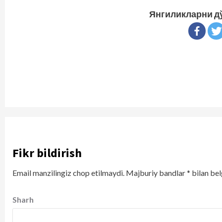
Янгиликларни д
Fikr bildirish
Email manzilingiz chop etilmaydi.
Majburiy bandlar
*
bilan bel
Sharh