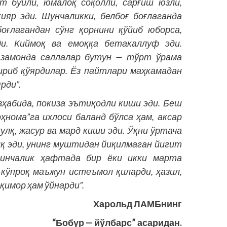
т бўйли, юмалоқ соқолли, сарғиш юзли,
ияр эди. Шунчаликки, белбоғ боғлаганда
оғлагандан сўнг қорнини қўйиб юборса,
ди. Киймоқ ва емоққа бетакаллуф эди.
У замонда саллалар бутун — тўрт ўрама
тириб қўярдилар. Ёз пайтлари маҳкамадан
рди”.
зҳабида, покиза эътиқодли киши эди. Беш
ҳнома”га ихлоси баланд бўлса ҳам, аксар
улқ, жасур ва мард киши эди. Ўқни ўртача
қ эди, унинг муштидан йиқилмаган йигит
ейинчалик ҳафтада бир ёки икки марта
 кўпроқ маъжун истеъмол қиларди, ҳазил,
 қимор ҳам ўйнарди”.
Харольд ЛАМБнинг
“Бобур — йўлбарс” асаридан.