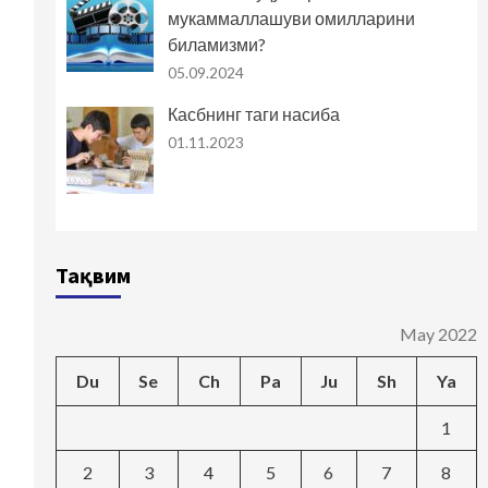
мукаммаллашуви омилларини
биламизми?
05.09.2024
Касбнинг таги насиба
01.11.2023
Тақвим
May 2022
Du
Se
Ch
Pa
Ju
Sh
Ya
1
2
3
4
5
6
7
8