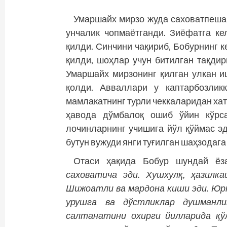
Умаршайх мирзо жуда саховатпеша 
унчалик чопмаётганди. Зиёфатга к
қилди. Синчини чақириб, Бобурнинг 
қилди, шоҳлар учун битилган тақди
Умаршайх мирзонинг қилган улкан и
қолди. Авваллари у каптарбозлик
мамлакатнинг турли чеккаларидан хат
ҳавода дўмбалоқ ошиб ўйин кўрса
лочинларнинг учишига йўл қўймас эд
бутун вужуди янги туғилган шаҳзодага
Отаси ҳақида Бобур шундай ё
саховатича эди. Хушхулқ, ҳазилк
Шижоатли ва мардона киши эди. Юр
урушга ва дўст­ликлар душманл
салтанатини охирги йилларида қў