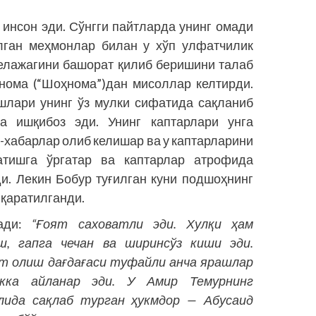
инсон эди. Сўнгги пайтларда унинг омади
елган меҳмонлар билан у хўп улфатчилик
келажагини башорат қилиб беришини талаб
рнома (“Шоҳнома”)дан мисоллар келтирди.
шлари унинг ўз мулки сифатида сақланиб
ка ишқибоз эди. Унинг каптарлари унга
-хабарлар олиб келишар ва у каптарларини
тишга ўргатар ва каптарлар атрофида
и. Лекин Бобур туғилган куни подшоҳнинг
 қаратилганди.
зади:
“Ғоят саховатли эди. Хулқи ҳам
аш, гапга чечан ва ширинсўз киши эди.
т олиш дағдағаси туфайли анча ярашлар
икка айланар эди. У Амир Темурнинг
лида сақлаб турган ҳукмдор — Абусаид