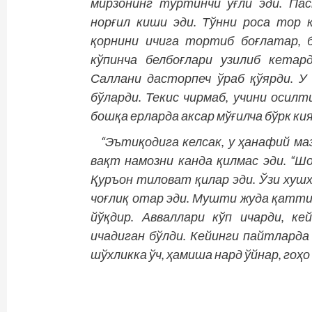
мирзонинг тўртинчи ўғли эди. Пас
норғил киши эди. Тўнни роса тор к
қорнини ичига тортиб боғлатар, б
кўпинча белбоғлари узилиб кетар
Саллани дасторпеч ўраб қўярди. 
бўларди. Текис чирмаб, учини осил
бошқа ерларда аксар мўғилча бўрк кия
“Эътиқодига келсак, у ҳанафий ма
вақт намозни канда қилмас эди. “Шо
Қуръон тиловат қилар эди. Ўзи хушх
чоғлиқ отар эди. Мушти жуда қатти
йўқдир. Авваллари кўп ичарди, к
ичадиган бўлди. Кейинги пайтларда
шўхликка ўч, ҳамиша нард ўйнар, гоҳо