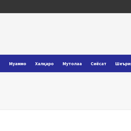
Т
Муаммо
Халқаро
Мутолаа
Сиёсат
Шеъри