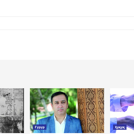
Ғурур
Ҳуқуқ