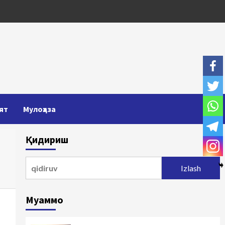
ят
Мулоҳаза
Қидириш
Qidirshish:
Муаммо