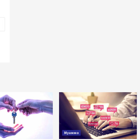
Муаммо