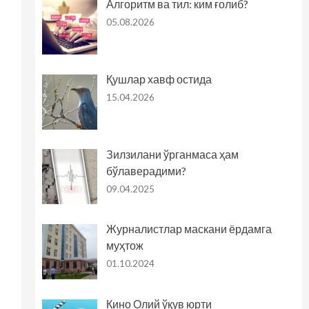
Алгоритм ва тил: ким ғолиб?
05.08.2026
Қушлар хавф остида
15.04.2026
Зилзилани ўрганмаса ҳам
бўлаверадими?
09.04.2025
Журналистлар маскани ёрдамга
муҳтож
01.10.2024
Кино Олий ўқув юрти