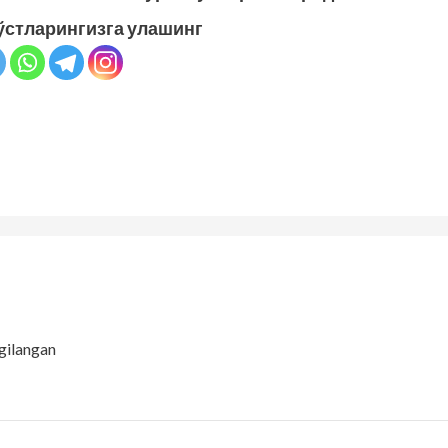
ўстларингизга улашинг
gilangan