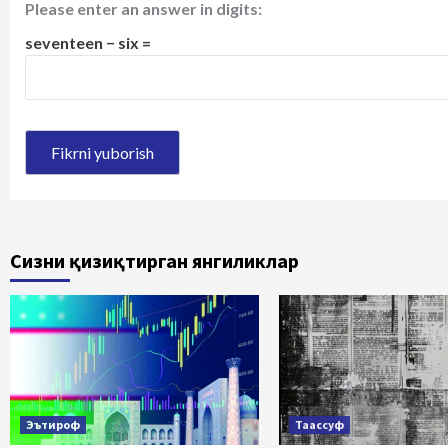
Please enter an answer in digits:
seventeen − six =
Сизни қизиқтирган янгиликлар
Эътироф
Таассуф