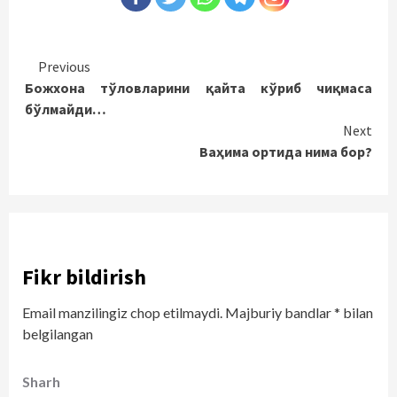
Continue
Previous
Божхона тўловларини қайта кўриб чиқмаса
Reading
бўлмайди…
Next
Ваҳима ортида нима бор?
Fikr bildirish
Email manzilingiz chop etilmaydi.
Majburiy bandlar
*
bilan
belgilangan
Sharh