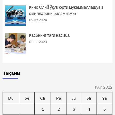
Кино Олий ўқув юрти мукаммаллашуви
омилларини биламизми?
05.09.2024
Касбнинг таги насиба
01.11.2023
Тақвим
Iyun 2022
Du
Se
Ch
Pa
Ju
Sh
Ya
1
2
3
4
5