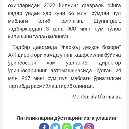
охирларидан 2022 йилнинг февраль ойига
қадар ундан ҳар куни 66 минг сўмдан пул
маблағи олиб келинган. Шунингдек,
тадбиркордан 3 млн. 400 минг сўм тўлов
қилишини талаб қилинган.
Тадбир давомида “Фарҳод деҳқон бозори”
АЖ директори ҳамда унинг хавфсизлик бўйича
ўринбосари ҳам ушланиб, директор
ўринбосарининг автомашинасида бўлган 24
млн. 967 минг сўм пул маблағи ўрнатилган
тартибда расмийлаштириб олинган.
Манба:
platforma.uz
Янгиликларни дўстларингизга улашинг