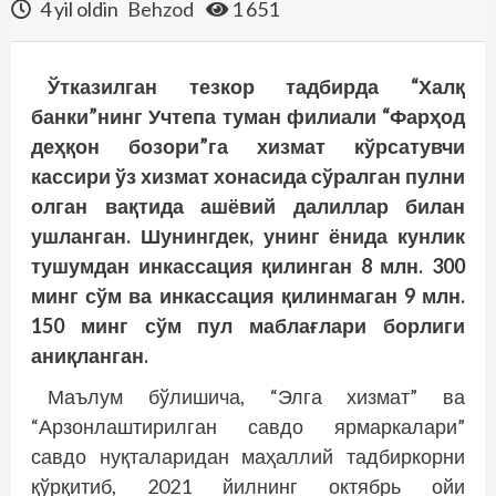
4 yil oldin
Behzod
1 651
Ўтказилган тезкор тадбирда “Халқ
банки”нинг Учтепа туман филиали “Фарҳод
деҳқон бозори”га хизмат кўрсатувчи
кассири ўз хизмат хонасида сўралган пулни
олган вақтида ашёвий далиллар билан
ушланган. Шунингдек, унинг ёнида кунлик
тушумдан инкассация қилинган 8 млн. 300
минг сўм ва инкассация қилинмаган 9 млн.
150 минг сўм пул маблағлари борлиги
аниқланган.
Маълум бўлишича, “Элга хизмат” ва
“Арзонлаштирилган савдо ярмаркалари”
савдо нуқталаридан маҳаллий тадбиркорни
қўрқитиб, 2021 йилнинг октябрь ойи