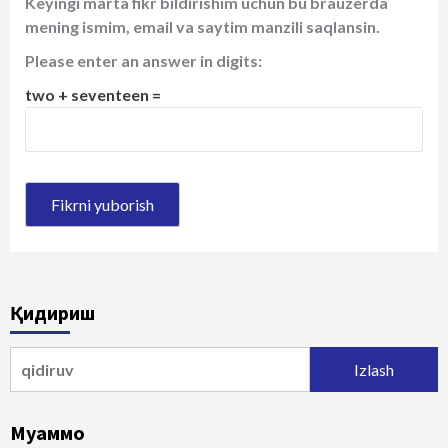
Keyingi marta fikr bildirishim uchun bu brauzerda
mening ismim, email va saytim manzili saqlansin.
Please enter an answer in digits:
two + seventeen =
Қидириш
Qidirshish:
Муаммо