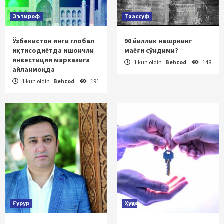
Эътироф
Таассуф
Ўзбекистон янги глобал
90 йиллик нашрнинг
иқтисодиётда ишончли
маёғи сўндими?
инвестиция марказига
1 kun oldin
Behzod
148
айланмоқда
1 kun oldin
Behzod
191
Ғурур
Ҳуқуқ