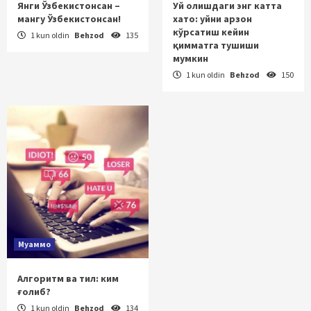
Янги Ўзбекистонсан –
Уй олишдаги энг катта
мангу Ўзбекистонсан!
хато: уйни арзон
кўрсатиш кейин
1 kun oldin
Behzod
135
қимматга тушиши
мумкин
1 kun oldin
Behzod
150
Муаммо
Алгоритм ва тил: ким
ғолиб?
1 kun oldin
Behzod
134