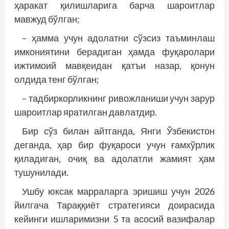
ҳаракат қилишларига барча шароитлар
мавжуд бўлган;
– ҳамма учун адолатни сўзсиз таъминлаш
имкониятини берадиган ҳамда фуқаролари
ижтимоий мавқеидан қатъи назар, қонун
олдида тенг бўлган;
– тадбиркорликнинг ривожланиши учун зарур
шароитлар яратилган давлатдир.
Бир сўз билан айтганда, Янги Ўзбекистон
деганда, ҳар бир фуқароси учун ғамхўрлик
қиладиган, очиқ ва адолатли жамият ҳам
тушунилади.
Ушбу юксак марраларга эришиш учун 2026
йилгача Тараққиёт стратегияси доирасида
кейинги ишларимизни 5 та асосий вазифалар