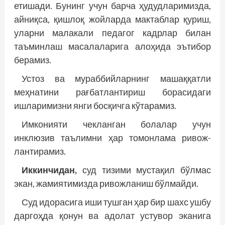
етишади. Бунинг учун барча ҳудудларимизда,
айниқса, қишлоқ жойларда мактаблар қуриш,
уларни малакали педагог кадрлар билан
таъминлаш масалаларига алоҳида эътибор
берамиз.
Устоз ва мураббийларнинг машаққатли
меҳнатини рағбатлантириш борасидаги
ишларимизни янги босқичга кўтарамиз.
Имконияти чекланган болалар учун
инклюзив таълимни ҳар томонлама ривож­
лантирамиз.
Иккинчидан,
суд тизими мустақил бўлмас
экан, жамиятимизда ривожланиш бўлмайди.
Суд идорасига иши тушган ҳар бир шахс ушбу
даргоҳда қонун ва адолат устувор эканига