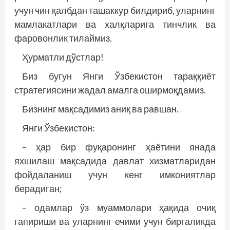
учун чин қалбдан ташаккур билдириб, уларнинг
мамлакатлари ва халқларига тинчлик ва
фаровонлик тилаймиз.
Ҳурматли дўстлар!
Биз бугун Янги Ўзбекистон тараққиёт
стратегиясини жадал амалга оширмоқдамиз.
Бизнинг мақсадимиз аниқ ва равшан.
Янги Ўзбекистон:
– ҳар бир фуқаронинг ҳаётини янада
яхшилаш мақсадида давлат хизматларидан
фойдаланиш учун кенг имкониятлар
берадиган;
– одамлар ўз муаммолари ҳақида очиқ
гапириши ва уларнинг ечими учун биргаликда