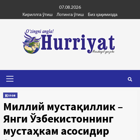
Skip
07.08.2026
to
Кириллга ўтиш
Лотинга ўтиш
Биз ҳақимизда
content
Primary
Menu
Қутлов
Миллий мустақиллик –
Янги Ўзбекистоннинг
мустаҳкам асосидир