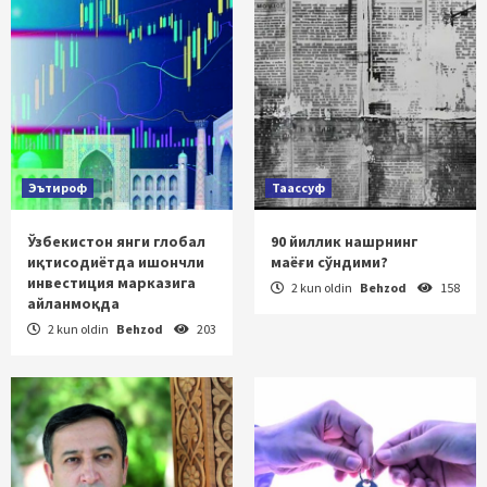
Эътироф
Таассуф
Ўзбекистон янги глобал
90 йиллик нашрнинг
иқтисодиётда ишончли
маёғи сўндими?
инвестиция марказига
2 kun oldin
Behzod
158
айланмоқда
2 kun oldin
Behzod
203