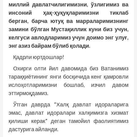
миллий давлатчилигимизни, ўзлигимиз ва
инсоний ҳақ-ҳуқуқларимизни тиклаб
берган, барча ютуқ ва марраларимизнинг
замини бўлган Мустақиллик куни биз учун,
келгуси авлодларимиз учун доимо энг улуғ,
энг азиз байрам бўлиб қолади.
Қадрли юртдошлар!
Охирги олти йил давомида биз Ватанимиз
тараққиётининг янги босқичида кенг қамровли
ислоҳотларимизни бош­лаб, изчил давом
эттирмоқдамиз.
Ўтган даврда “Халқ давлат идораларига
эмас, давлат идоралари халқимизга хизмат
қилиши керак” деган тамойил фао­лиятимиз
дастурига айланди.