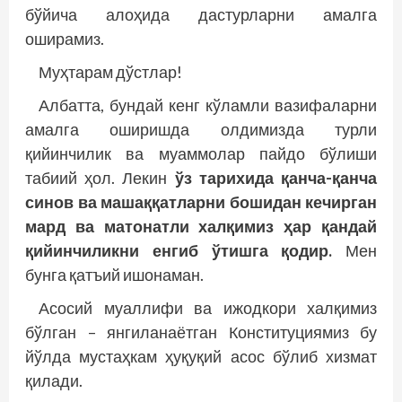
бўйича алоҳида дастурларни амалга
оширамиз.
Муҳтарам дўстлар!
Албатта, бундай кенг кўламли вазифаларни
амалга оширишда олдимизда турли
қийинчилик ва муаммолар пайдо бўлиши
табиий ҳол. Лекин
ўз тарихида қанча-қанча
синов ва машаққатларни бошидан кечирган
мард ва матонатли халқимиз ҳар қандай
қийинчиликни енгиб ўтишга қодир.
Мен
бунга қатъий ишонаман.
Асосий муаллифи ва ижодкори халқимиз
бўлган – янгиланаётган Конституциямиз бу
йўлда мустаҳкам ҳуқуқий асос бўлиб хизмат
қилади.