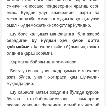
Учинчи Ренессанс пойдеворини яратиш осон
эмас. Бундай улуғ вазифанинг шарти ва
мезонлари кўп. Аммо энг муҳим ва ҳал қилувчи
омил – бу демократик ислоҳотлар йўлидир.
Шу боис халқимиз манфаатига тўла жавоб
берадиган
бу йўлдан ҳеч қачон ортга
қайтмаймиз.
Қанчалик қийин бўлмасин, фақат
олдинга қараб борамиз.
Ҳурматли байрам иштирокчилари!
Биз учун инсон, унинг қадр-қиммати қанчалик
азиз бўлса, унинг хотираси ҳам шунчалик
муқаддасдир.
Шу сабабли Ватан озодлиги йўлида қурбон
бўлган ота-боболаримизнинг номларини
оқлаш, уларнинг фаолияти, илмий ва ижодий