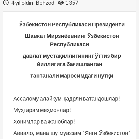
4 yil oldin
Behzod
1 357
Ўзбекистон Республикаси Президенти
Шавкат Мирзиёевнинг Ўзбекистон
Республикаси
давлат мустақиллигининг ўттиз бир
йиллигига бағишланган
тантанали маросимдаги нутқи
Ассалому алайкум, қадрли ва­тандош­лар!
Муҳтарам меҳмонлар!
Хонимлар ва жаноблар!
Аввало, мана шу муаззам “Янги Ўзбекистон”