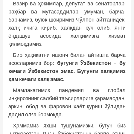
Вазир ва ҳокимлар, депутат ва сенаторлар,
раҳбар ва мутасаддилар, умуман, барча-
барчамиз, буюк шоиримиз Чўлпон айтганидек,
халқ ичига кириб, халқдан куч олиб, янги
ёндашув асосида халқимизга хизмат
қилмоқдамиз.
Бир ҳақиқатни ишонч билан айтишга барча
асосларимиз бор:
бугунги Ўзбекис­тон – бу
кечаги Ўзбекистон эмас. Бугунги халқимиз
ҳам кечаги халқ эмас.
Мамлакатимиз пандемия ва глобал
инқирознинг салбий таъсирларига қарамасдан,
эркин, обод ва фаровон ҳаёт қуриш йўлидан
дадил олға бормоқда.
Ҳаммамиз яхши тушунамизки, бугун биз
интилаётган Янги Ўзбекистонни барпо этиш,