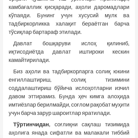
камбағаллик қисқаради, аҳоли даромадлари
кўпаяди. Бунинг учун хусусий мулк ва
тадбиркорликка халақит бераётган барча
тўсиқлар бартараф этилади.
Давлат бошқаруви ислоҳ қилиниб,
иқтисодиётда давлат иштироки кескин
камайтирилади.
Биз аҳоли ва тадбиркорларга солиқ юкини
енгиллаштириш, солиқ тизимини
соддалаштириш бўйича ислоҳотларни изчил
давом эттирамиз. Бунда ҳеч кимга алоҳида
имтиёзлар берилмайди, соғлом рақобат муҳити
учун барча зарур шароитлар яратилади.
Тўртинчидан,
соғлиқни сақлаш тизимида
аҳолига янада сифатли ва малакали тиббий