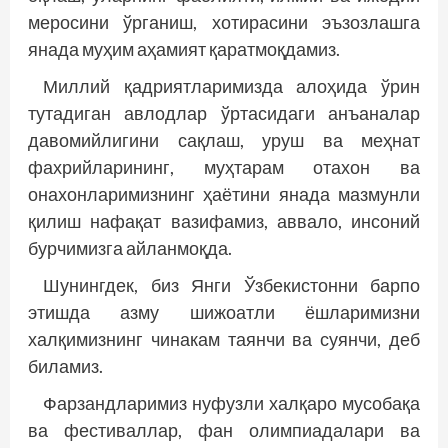
меросини ўрганиш, хотирасини эъзозлашга
янада муҳим аҳамият қаратмоқдамиз.
Миллий қадриятларимизда алоҳида ўрин
тутадиган авлодлар ўртасидаги анъаналар
давомийлигини сақлаш, уруш ва меҳнат
фахрийларининг, муҳтарам отахон ва
онахонларимизнинг ҳаётини янада мазмунли
қилиш нафақат вазифамиз, аввало, инсоний
бурчимизга айланмоқда.
Шунингдек, биз Янги Ўзбекистонни барпо
этишда азму шижоатли ёшларимизни
халқимизнинг чинакам таянчи ва суянчи, деб
биламиз.
Фарзандларимиз нуфузли халқаро мусобақа
ва фестиваллар, фан олимпиадалари ва