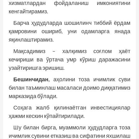
хизматлардан фойдаланиш имкониятини
кенгайтирамиз.
Барча ҳудудларда шошилинч тиббий ёрдам
қамровини ошириб, уни одамларга янада
яқинлаштирамиз.
Мақсадимиз – халқимиз соғлом ҳаёт
кечириши ва ўртача умр кўриш даражасини
узайтиришга эришиш.
Бешинчидан,
аҳолини тоза ичимлик суви
билан таъминлаш масаласи доимо диққатимиз
марказида бўлади.
Соҳага жалб қилинаётган инвестициялар
ҳажми кескин кўпайтирилади.
Шу билан бирга, муаммоли ҳудудларга тоза
ичимлик сувини етказиш ва сифатини яхшилаш