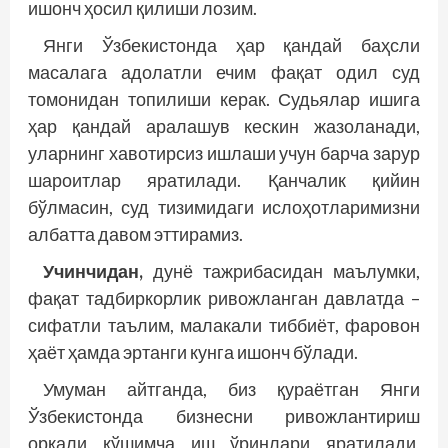
ишонч ҳосил қилиши лозим.
Янги Ўзбекистонда ҳар қандай баҳсли
масалага адолатли ечим фақат одил суд
томонидан топилиши керак. Судьялар ишига
ҳар қандай аралашув кескин жазоланади,
уларнинг хавотирсиз ишлаши учун барча зарур
шароитлар яратилади. Қанчалик қийин
бўлмасин, суд тизимидаги ислоҳотларимизни
албатта давом эттирамиз.
Учинчидан,
дунё тажрибасидан маълумки,
фақат тадбиркорлик ривожланган давлатда –
сифатли таълим, малакали тиббиёт, фаровон
ҳаёт ҳамда эртанги кунга ишонч бўлади.
Умуман айтганда, биз қураётган Янги
Ўзбекистонда бизнесни ривожлантириш
орқали қўшимча иш ўринлари яратилади,