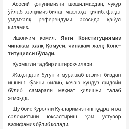
Асосий қонунимизни шошилмасдан, чуқур
ўйлаб, халқимиз билан маслаҳат қилиб, фақат
умумхалқ референдуми асосида қабул
қиламиз.
Ишончим комил,
Янги Конституциямиз
чинакам халқ Қомуси, чинакам халқ Конс­
титуцияси бўлади.
Ҳурматли тадбир иштирокчилари!
Жаҳондаги бугунги мураккаб вазият биздан
ишнинг кўзини билиб, кечаю кундуз фидойи
бўлиб, самарали меҳнат қилишни талаб
этмоқда.
Шу боис Қуролли Кучларимизнинг қуд­рати ва
салоҳиятини юксалтириш ҳам устувор
вазифамиз бўлиб қолади.