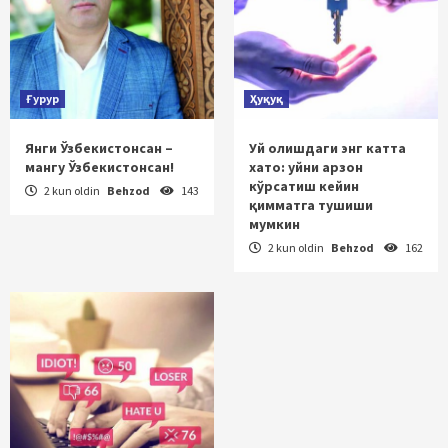
Ғурур
Ҳуқуқ
Янги Ўзбекистонсан –
Уй олишдаги энг катта
мангу Ўзбекистонсан!
хато: уйни арзон
кўрсатиш кейин
2 kun oldin
Behzod
143
қимматга тушиши
мумкин
2 kun oldin
Behzod
162