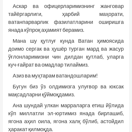
Аскар ва офицерларимизнинг жанговар
тайёргарлиги, ҳарбий маҳорати,
ватанпарварлик фазилатларини оширишга
янада кўпроқ аҳамият берамиз.
Мана шу қутлуғ кунда Ватан ҳимоясида
доимо сергак ва ҳушёр турган мард ва жасур
ўғлонларимизни чин дилдан қутлаб, уларга
куч-ғайрат ва омадлар тилаймиз.
Азиз ва муҳтарам ватандошларим!
Бугун биз ўз олдимизга улуғвор ва юксак
мақсадларни қўймоқдамиз.
Ана шундай улкан марраларга етиш йўлида
кўп миллатли эл-юртимиз янада бирлашиб,
ягона аҳил оила, ягона халқ бўлиб, астойдил
ҳаракат қилмоқда.