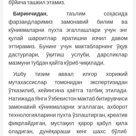
бўйича ташкил этамиз.
Биринчидан,
таълим соҳасида
фарзандларимиз замонавий билим ва
кўникмаларни пухта эгаллашлари учун энг
қулай шароитлар яратишни изчил давом
эттирамиз. Бунинг учун мактабларнинг ўқув
дастурлари, ўқитиш услуби, дарсликлар
мазмуни тубдан қайта кўриб чиқилади.
Ушбу тизим аввал илғор хорижий
мутахассислар томонидан экспертизадан
ўтказилиб, кейингина ҳаётга татбиқ этилади.
Натижада Янги Ўзбекистон мактаб битирувчиси
замонавий кўникмаларни эгаллаган, ахборот
технологияларини пухта ўзлаштирган, креатив
фикрлайдиган, мустақил қарор қабул қила
оладиган, дунё­қараши кенг шахс бўлиб