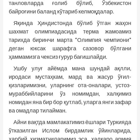
танловларда ғолиб бўлиб, Ўзбекистон
байроғини баланд кўтариб келмоқдалар.
Яқинда Ҳиндистонда бўлиб ўтган жаҳон
шахмат олимпиадасида терма жамоамиз
тарихда биринчи марта “Олимпия чемпиони”
деган юксак шарафга сазовор бўлгани
ҳаммамизга чексиз ғурур бағишлайди.
Ушбу улуғ айёмда мана шундай ақлли,
иродаси мустаҳкам, мард ва жасур ўғил-
қизларимизни, уларнинг ота-оналари, устоз-
мураббийларини ўз номимдан, халқимиз
номидан яна бир бор қутлаб, уларга янги зафар
ва омадлар тилайман.
Айни вақтда мамлакатимиз ёшлари Туркияда
ўтказилган Ислом бирдамлик ўйинларида,
ҳарбий хизматчиларимиз эса, халқаро армия