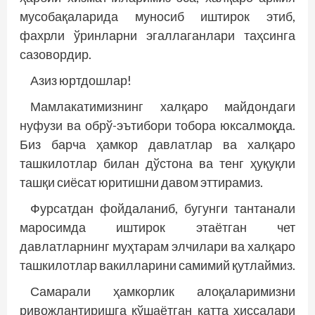
мусобақаларида муносиб иштирок этиб,
фахрли ўринларни эгаллаганлари таҳсинга
сазовордир.
Азиз юртдошлар!
Мамлакатимизнинг халқаро майдондаги
нуфузи ва обрў-эътибори тобора юксалмоқда.
Биз барча ҳамкор давлатлар ва халқаро
ташкилотлар билан дўстона ва тенг ҳуқуқли
ташқи сиёсат юритишни давом эттирамиз.
Фурсатдан фойдаланиб, бугунги тантанали
маросимда иштирок этаётган чет
давлатларнинг муҳтарам элчилари ва халқаро
ташкилотлар вакилларини самимий қутлаймиз.
Самарали ҳамкорлик алоқаларимизни
ривожлантиришга қўшаётган катта ҳиссалари