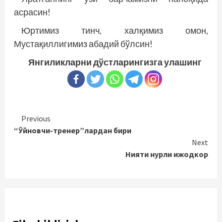
асрасин!
Юртимиз тинч, халқимиз омон,
Мустақиллигимиз абадий бўлсин!
Янгиликларни дўстларингизга улашинг
Continue
Previous
“Ўйновчи-тренер”лардан бири
Reading
Next
Нияти нурли ижодкор