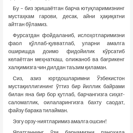
Бу – биз эришаётган барча ютуқларимизнинг
мустаҳкам гарови, десак, айни ҳақиқатни
айтган бўламиз.
Фурсатдан фойдаланиб, ислоҳотларимизни
фаол қўллаб-қувватлаб, уларни амалга
оширишда доимо фидойилик кўрсатиб
келаётган меҳнаткаш, олижаноб ва бағрикенг
халқимизга чин дилдан таъзим қиламан.
Сиз, азиз юртдошларимни Ўзбекис­тон
мустақиллигининг ўттиз бир йиллик байрами
билан яна бир бор қутлаб, барчангизга сиҳат-
саломатлик, оилаларингизга бахту сао­дат,
файзу барака тилайман.
Эзгу орзу-ниятларимиз амалга ошсин!
Яратганнинг ўзи барчамизни паноҳида