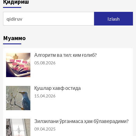
Қидириш
Qidirshish:
Муаммо
Алгоритм ва тил: ким ғолиб?
05.08.2026
Қушлар хавф остида
15.04.2026
Зилзилани ўрганмаса ҳам бўлаверадими?
09.04.2025