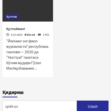
Қутлов
Қутлаймиз!
6 yil oldin
Behzod
2 651
“Йилнинг энг фаол
журналисти” республика
танлови — 2020 да
“Hurriyat” газетаси
бўлим мудири Гўзал
Матёқубованинг…
Қидириш
Qidirshish: