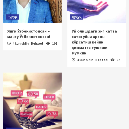
Ғурур
Ҳуқуқ
Янги Ўзбекистонсан –
Уй олишдаги энг катта
мангу Ўзбекистонсан!
хато: уйни арзон
кўрсатиш кейин
4 kun oldin
Behzod
191
қимматга тушиши
мумкин
4 kun oldin
Behzod
221