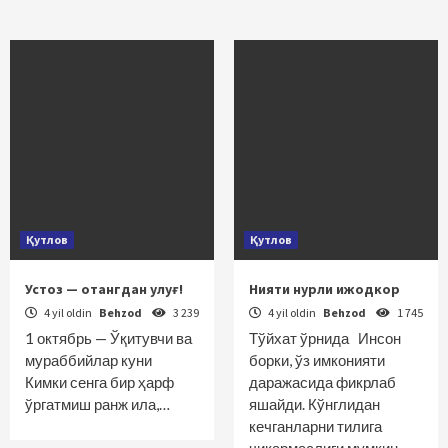
Қутлов
Қутлов
Устоз — отангдан улуғ!
Нияти нурли ижодкор
4 yil oldin
Behzod
3 239
4 yil oldin
Behzod
1 745
1 октябрь — Ўқитувчи ва
Тўйхат ўрнида Инсон
мураббийлар куни
борки, ўз имконияти
Кимки сенга бир ҳарф
даражасида фикрлаб
ўргатмиш ранж ила,…
яшайди. Кўнглидан
кечганларни тилига