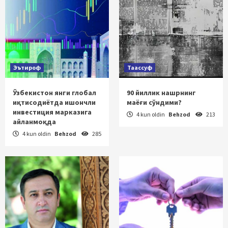
Эътироф
Таассуф
Ўзбекистон янги глобал
90 йиллик нашрнинг
иқтисодиётда ишончли
маёғи сўндими?
инвестиция марказига
4 kun oldin
Behzod
213
айланмоқда
4 kun oldin
Behzod
285