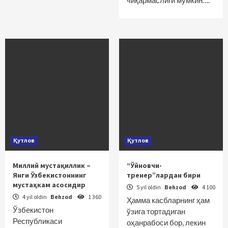
чиқармаслиги мумкин….
Қутлов
Қутлов
Миллий мустақиллик –
“Ўйновчи-
Янги Ўзбекистоннинг
тренер”лардан бири
мустаҳкам асосидир
5 yil oldin
Behzod
4 100
4 yil oldin
Behzod
1 360
Ҳамма касбларнинг ҳам
Ўзбекистон
ўзига тортадиган
Республикаси
оҳанрабоси бор, лекин