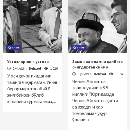
Қутлов
Қутлов
Устозларнинг устози
Замон ва оламни қалбига
сингдирган сиймо
2 yil oldin
Behzod
1 026
3 yil oldin
Behzod
1 574
У ҳеч қачон ичидагини
Чингиз Айтматов
ташига чиқармаган. Унинг
таваллудининг 95
бирор марта асабий ё
йиллиги “Юртимизда
жиғибийрон бўлиб
Чингиз Айтматов ҳаёти
юрганини кўрмаганмиз,…
ва ижодини ҳар
томонлама чуқур
ўрганиш…