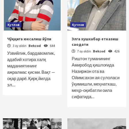
Қутлов
Қутлов
Чўққига юксалиш йўли
Элга хушхабар етказиш
саодати
3 oy oldin
Behzod
644
7 oy oldin
Behzod
426
Узвийлик, бардавомлик,
Риштон туманининг
адабий хотира халқ
Амиробод қишлоғида
маданиятининг
Назиржон ота ва
ажралмас қисми. Вақт —
Ойимсахон ая сулоласи
оқар дарё. Қирқ йилда
ўқимишли, меҳнаткаш,
эл…
меҳр-оқибатли оила
сифатида…