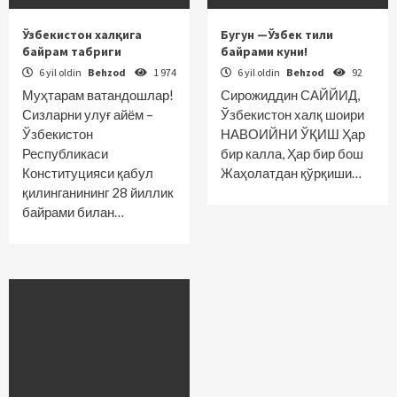
Ўзбекистон халқига
Бугун —Ўзбек тили
байрам табриги
байрами куни!
6 yil oldin
Behzod
1 974
6 yil oldin
Behzod
92
Муҳтарам ватандошлар!
Сирожиддин САЙЙИД,
Сизларни улуғ айём –
Ўзбекистон халқ шоири
Ўзбекистон
НАВОИЙНИ ЎҚИШ Ҳар
Республикаси
бир калла, Ҳар бир бош
Конституцияси қабул
Жаҳолатдан қўрқиши…
қилинганининг 28 йиллик
байрами билан…