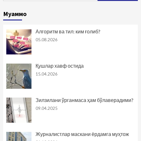
Муаммо
Алгоритм ва тил: ким ғолиб?
05.08.2026
Қушлар хавф остида
15.04.2026
Зилзилани ўрганмаса ҳам бўлаверадими?
09.04.2025
Журналистлар маскани ёрдамга муҳтож