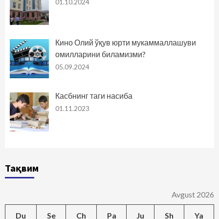
01.10.2024
Кино Олий ўқув юрти мукаммаллашуви
омилларини биламизми?
05.09.2024
Касбнинг таги насиба
01.11.2023
Тақвим
Avgust 2026
Du
Se
Ch
Pa
Ju
Sh
Ya