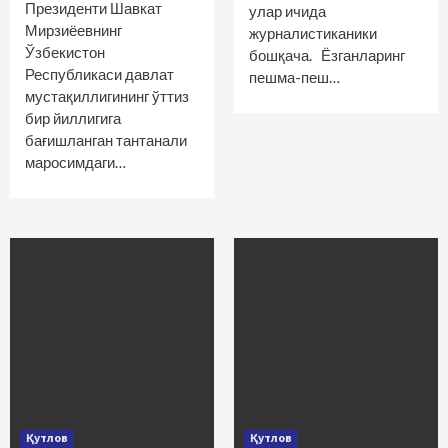
Президенти Шавкат
улар ичида
Мирзиёевнинг
журналистиканики
Ўзбекистон
бошқача. Ёзганларинг
Республикаси давлат
пешма-пеш…
мустақиллигининг ўттиз
бир йиллигига
бағишланган тантанали
маросимдаги…
Қутлов
Қутлов