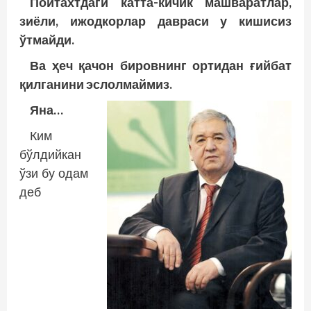
Пойтахтдаги катта-кичик машваратлар,
зиёли, ижодкорлар давраси у кишисиз
ўтмайди.
Ва ҳеч қачон бировнинг ортидан ғийбат
қилганини эслолмаймиз.
Яна…
Ким
бўлдийкан
ўзи бу одам
деб