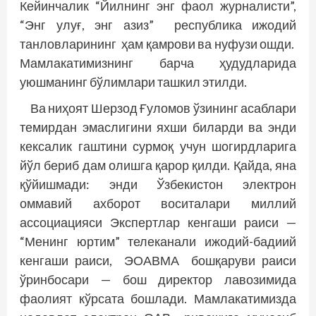
Ке­йинчалик “Йилнинг энг фаол журналис­ти”,
“Энг улуғ, энг азиз” республика ижодий
танловларининг ҳам қамрови ва нуфузи ошди.
Мамлакатимизнинг барча ҳудудларида
уюшманинг бўлимлари ташкил этилди.
Ва ниҳоят Шерзод Ғуломов ўзининг асаблари
темирдан эмаслигини яхши биларди ва энди
кексалик гаштини сурмоқ учун шогирдларига
йўл бериб дам олишга қарор қилди. Қайда, яна
қўйишмади: энди Ўзбекистон электрон
оммавий ахборот воситалари миллий
ассоциацияси Экспертлар кенгаши раиси —
“Менинг юртим” телеканали ижодий-бадиий
кенгаши раиси, ЭОАВМА бошқаруви раиси
ўринбосари — бош директор лавозимида
фаолият кўрсата бошлади. Мамлакатимизда