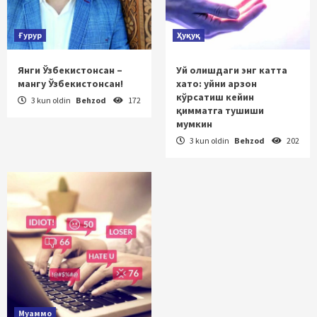
Ғурур
Ҳуқуқ
Янги Ўзбекистонсан –
Уй олишдаги энг катта
мангу Ўзбекистонсан!
хато: уйни арзон
кўрсатиш кейин
3 kun oldin
Behzod
172
қимматга тушиши
мумкин
3 kun oldin
Behzod
202
Муаммо