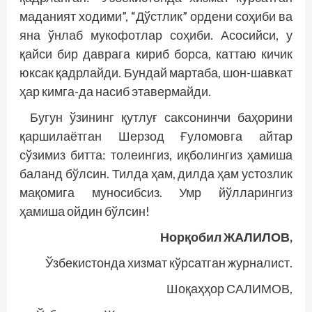
маданият ходими”, “Дўстлик” ордени соҳиби ва
яна ўнлаб мукофотлар соҳиби. Асосийси, у
қайси бир даврага кириб борса, каттаю кичик
юксак қадрлайди. Бундай мартаба, шон-шавкат
ҳар кимга-да насиб этавермайди.
Бугун ўзининг қутлуғ саксонинчи баҳорини
қаршилаётган Шерзод Ғуломовга айтар
сўзимиз битта: толеингиз, иқболингиз ҳамиша
баланд бўлсин. Тилда ҳам, дилда ҳам устозлик
мақомига муносибсиз. Умр йўлларингиз
ҳамиша ойдин бўлсин!
Норқобил ЖАЛИЛОВ,
Ўзбекистонда хизмат кўрсатган журналист.
Шоқаҳҳор САЛИМОВ,