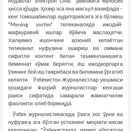
нодавлат электрон ОАВ ривожига муносиб
ҳисса қўшди. Ҳозир эса яна масъул вазифада –
кенг томошабинлар аудиториясига эга бўлмиш
“Mening yurtim” телеканалида ижодий-
мафкуравий ишлар бўйича маслаҳатчи.
Халқимиз ишончини қозониб келаётган
телеканал нуфузини ошириш ва оммани
сифатли контент билан таъминланишига
беминнат кўмак беряпти, ёш ижодкорларга
ўзининг бой иш тажрибаси ва билимини ўргатиб
келяпти. Ўзбекистон Журналистлар уюшмаси
қошидаги Фахрий журналистлар кенгаши
раиси сифатида самарали жамоатчилик
фаолияти олиб бормоқда.
Ўзбек журналистикасида ўзига хос ўрни ва
нуфузига эга бўлган устознинг меҳнати юксак
қадрланган: “Ўзбекис­тонда хизмат кўрсатган