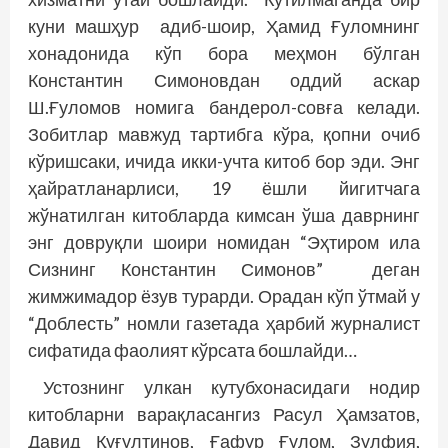
куни машҳур адиб-шоир, Ҳамид Ғуломнинг
хонадонида кўп бора меҳмон бўлган
Константин Симоновдан оддий аскар
Ш.Ғуломов номига бандерол-совға келади.
Зобитлар мавжуд тартибга кўра, қопни очиб
кўришсаки, ичида икки-учта китоб бор эди. Энг
ҳайратланарлиси, 19 ёшли йигитчага
жўнатилган китобларда кимсан ўша даврнинг
энг довруқли шоири номидан “Эҳтиром ила
Сизнинг Константин Симонов” деган
жимжимадор ёзув турарди. Орадан кўп ўтмай у
“Доблесть” номли газетада ҳарбий журналист
сифатида фаолият кўрсата бош­лайди…
Устознинг улкан кутубхонасидаги нодир
китобларни варақласангиз Расул Ҳамзатов,
Давид Қуғултинов, Ғафур Ғулом, Зулфия,