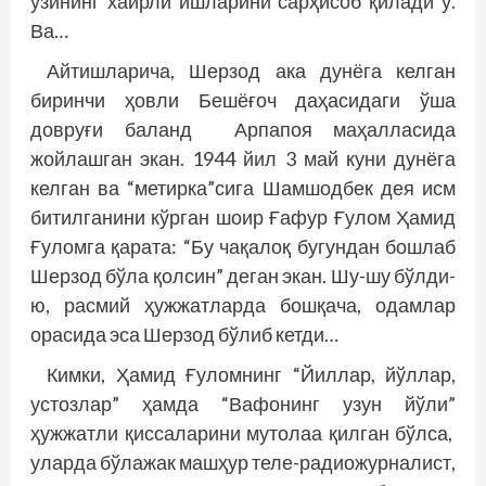
ўзининг хайрли ишларини сарҳисоб қилади у.
Ва…
Айтишларича, Шерзод ака дунёга келган
биринчи ҳовли Бешёғоч даҳасидаги ўша
довруғи баланд Арпапоя маҳалласида
жойлашган экан. 1944 йил 3 май куни дунёга
келган ва “метирка”сига Шамшодбек дея исм
битилганини кўрган шоир Ғафур Ғулом Ҳамид
Ғуломга қарата: “Бу чақалоқ бугундан бошлаб
Шерзод бўла қолсин” деган экан. Шу-шу бўлди-
ю, расмий ҳужжатларда бошқача, одамлар
орасида эса Шерзод бўлиб кетди…
Кимки, Ҳамид Ғуломнинг “Йиллар, йўллар,
устозлар” ҳамда “Вафонинг узун йўли”
ҳужжатли қиссаларини мутолаа қилган бўлса,
уларда бўлажак машҳур теле-радиожурналист,