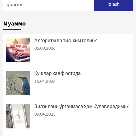
Qidirshish:
Муаммо
Алгоритм ва тил: ким ғолиб?
05.08.2026
Қушлар хавф остида
15.04.2026
Зилзилани ўрганмаса ҳам бўлаверадими?
09.04.2025