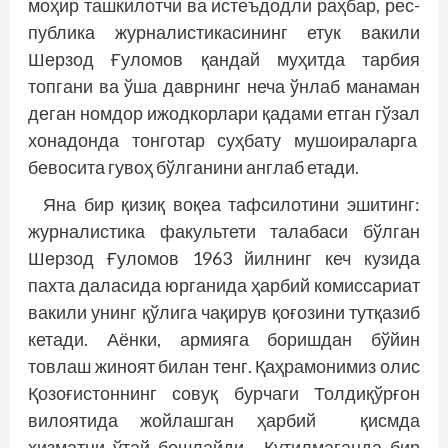
моҳир ташкилотчи ва истеъдодли раҳбар, рес­
публика журналистикасининг етук вакили
Шерзод Ғуломов қандай муҳитда тарбия
топгани ва ўша даврнинг неча ўнлаб манаман
деган номдор ижодкорлари қадами етган гўзал
хонадонда тонготар суҳбату мушоираларга
бевосита гувоҳ бўлганини анг­лаб етади.
Яна бир қизиқ воқеа тафсилотини эшитинг:
журналистика факультети талабаси бўлган
Шерзод Ғуломов 1963 йилнинг кеч кузида
пахта даласида юрганида ҳарбий комиссариат
вакили унинг қўлига чақирув қоғозини тутқазиб
кетади. Аёнки, армияга боришдан бўйин
товлаш жиноят билан тенг. Қаҳрамонимиз олис
Қозоғистоннинг совуқ бурчаги Толдиқўрғон
вилоятида жойлашган ҳарбий қисмда
хизматни ўтай бошлайди. Кутилмаганда бир