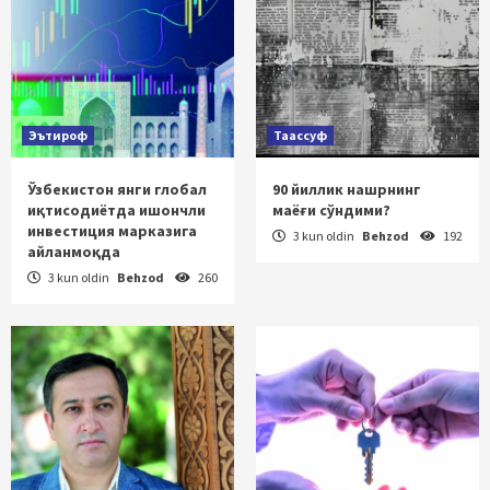
Эътироф
Таассуф
Ўзбекистон янги глобал
90 йиллик нашрнинг
иқтисодиётда ишончли
маёғи сўндими?
инвестиция марказига
3 kun oldin
Behzod
192
айланмоқда
3 kun oldin
Behzod
260