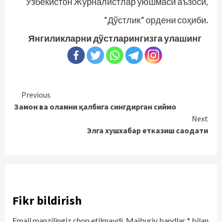
Ўзбекистон Журналистлар уюшмаси аъзоси,
“Дўстлик” ордени соҳиби
.
Янгиликларни дўстларингизга улашинг
Continue
Previous
Замон ва оламни қалбига сингдирган сиймо
Reading
Next
Элга хушхабар етказиш саодати
Fikr bildirish
Email manzilingiz chop etilmaydi.
Majburiy bandlar
*
bilan