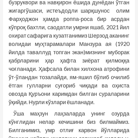
бузруквори ва нав­қирон ёшида дунёдан ўтган
жигаргўшаси, истеъдодли шарқшунос олим
Фарҳоджон ҳамда роппа-роса бир асрдан
кўпроқ бахтли, саодатли умрни яшаб, 2021 йил
охират сафарига кузатганимиз Шерзод аканинг
волидаи муҳтарамалари Манзура ая (1920
йилда таваллуд топган экан)мизнинг муборак
қабрларини ҳар ҳафта зиёрат қилмоққа
чоғланади. Ҳафсала билан хилхона атрофини
ўт-ўландан тозалайди, ям-яшил бўлиб очилиб
ётган гулларни суғориб чиқади ва оҳиста
овозда Қуръони каримдан билган сураларини
ўқийди. Нурли кўзлари ёшланади.
Ўша маҳзун лаҳзаларда унинг озурда
кўнглидан нелар кечишини биз билмаймиз.
Билганимиз, умр отлиғ карвон йўлларида