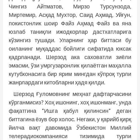
Чингиз Айтматов, Мирзо Турсунзода,
Миртемир, Асқад Мухтор, Саид Аҳмад, Уйғун,
покистонлик шоир Файз Аҳмад Файз ва яна
юзлаб таниқли ижодкорлар дастхатларига
кўзингиз тушади. Уларнинг ҳар биттаси бу
оиланинг муқаддас бойлиги сифатида юксак
қадрланади. Шерзод ака саховатли зиёли
эмасми, ўзи умргузаронлик қилаётган маҳалла
кутубхонасига бир ярим мингдан кўпроқ турли
жанрлардаги китобларни ҳадя қилди.
Шерзод Ғуломовнинг меҳнат дафтарчасини
кўрганмисиз? Хоҳ ишонинг, хоҳ ишонманг, унда
фақатгина “Ишга қабул қилинсин” деган
биттагина ёзув бор холос. Негаки, у қарийб қирқ
йилча вақт давомида Ўзбекистон Миллий
телерадиокомпанияси тизимида турли