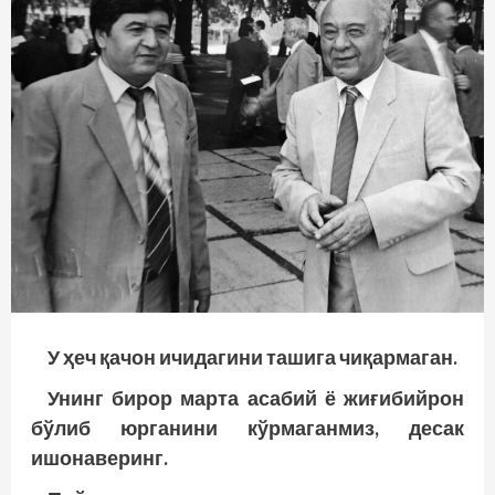
У ҳеч қачон ичидагини ташига чиқармаган.
Унинг бирор марта асабий ё жиғибийрон
бўлиб юрганини кўрмаганмиз, десак
ишонаверинг.