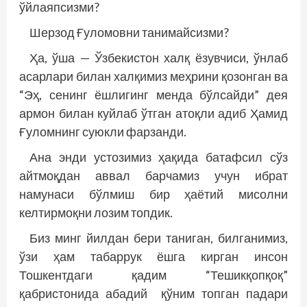
ўйлаяпсизми?
Шерзод Ғуломовни танимайсизми?
Ҳа, ўша — Ўзбекистон халқ ёзувчиси, ўнлаб
асарлари билан халқимиз меҳрини қозонган ва
“Эҳ, сенинг ёшлигинг менда бўлсайди” дея
армон билан куйлаб ўтган атоқли адиб Ҳамид
Ғуломнинг суюкли фарзанди.
Ана энди устозимиз ҳақида батафсил сўз
айтмоқдан аввал барчамиз учун ибрат
намунаси бўлмиш бир ҳаётий мисолни
келтирмоқни лозим топдик.
Биз минг йилдан бери таниган, билганимиз,
ўзи ҳам табаррук ёшга кирган инсон
Тошкентдаги қадим “Тешикқопқоқ”
қабристонида абадий қўним топ­ган падари