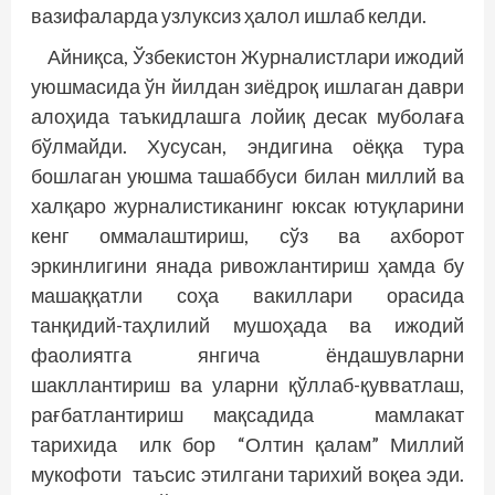
вазифаларда узлуксиз ҳалол ишлаб келди.
Айниқса, Ўзбекистон Журналистлари ижодий
уюшмасида ўн йилдан зиёдроқ ишлаган даври
алоҳида таъкидлашга лойиқ десак муболаға
бўлмайди. Хусусан, эндигина оёққа тура
бошлаган уюшма ташаббуси билан миллий ва
халқаро журналистиканинг юксак ютуқларини
кенг оммалаштириш, сўз ва ахборот
эркинлигини янада ривожлантириш ҳамда бу
машаққатли соҳа вакиллари орасида
танқидий-таҳлилий мушоҳада ва ижодий
фаолиятга янгича ёндашувларни
шакллантириш ва уларни қўллаб-қувватлаш,
рағбатлантириш мақсадида мамлакат
тарихида илк бор “Олтин қалам” Миллий
мукофоти таъсис этилгани тарихий воқеа эди.