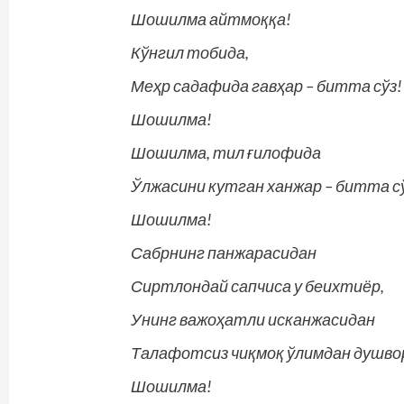
Шошилма айтмоққа!
Кўнгил тобида,
Меҳр садафида гавҳар – битта сўз!
Шошилма!
Шошилма, тил ғилофида
Ўлжасини кутган ханжар – битта с
Шошилма!
Сабрнинг панжарасидан
Сиртлондай сапчиса у беихтиёр,
Унинг важоҳатли исканжасидан
Талафотсиз чиқмоқ ўлимдан душво
Шошилма!