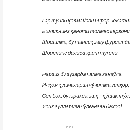
Гар тунаб қолмайсан бирор бекатд
Ёшликнинг қаноти толмас карвони
Шошилма, бу тансиқ эзгу фурсатда
Шоирнинг дилида ҳаёт туғёни.
Наргиз бу гузарда чалма зангўла,
Илҳом қушчаларин чўчитма зинҳор,
Сен боқ, бу юракда ишқ – қўшиқ тўл
Ўрик гулларига чўлғанган баҳор!
* * *