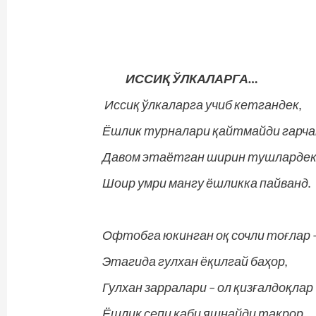
ИССИҚ ЎЛКАЛАРГА…
Иссиқ ўлкаларга учиб кетгандек,
Ёшлик турналари қайтмайди гарча
Давом этаётган ширин тушлардек
Шоир умри мангу ёшликка пайванд.
Офтобга юкинган оқ сочли тоғлар 
Этагида гулхан ёқилгай баҳор,
Гулхан зарралари – ол қизғалдоқлар
Ёшлик сепи каби яшнайди такрор.