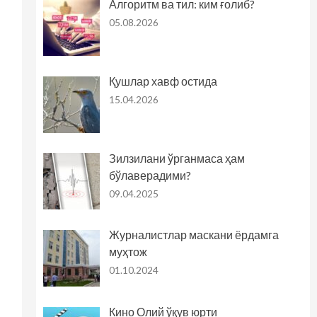
Алгоритм ва тил: ким ғолиб?
05.08.2026
Қушлар хавф остида
15.04.2026
Зилзилани ўрганмаса ҳам
бўлаверадими?
09.04.2025
Журналистлар маскани ёрдамга
муҳтож
01.10.2024
Кино Олий ўқув юрти