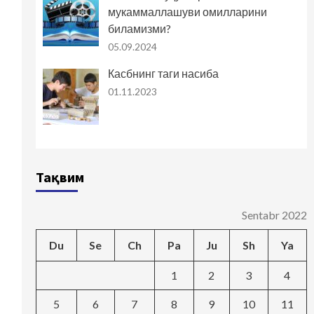
мукаммаллашуви омилларини
биламизми?
05.09.2024
Касбнинг таги насиба
01.11.2023
Тақвим
Sentabr 2022
Du
Se
Ch
Pa
Ju
Sh
Ya
1
2
3
4
5
6
7
8
9
10
11