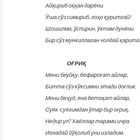
Айқириб оққан дарёни
Ўша сўз симириб, гоҳо қуритгай!
Шошилма, ўспирин, ўктам дунёни
Бир сўз мункиллаган чолдай қаритга
ОҒРИҚ
Мени беуйқу, бефароғат айлар,
Битта сўз кўксимни этади доғлик.
Мени беҳуд, яна бетоқат айлар,
Суяк-суягимдан ўтар бир оғриқ.
Недир ул? Хаёллар тарами ичра
Игнадай йўқолиб уни изладим.