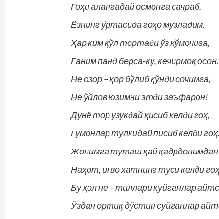
Гоҳи алангадай осмонга сачраб,
Ёзнинг ўртасида гоҳо музладим.
Ҳар ким қўл тортади ўз кўмочига,
Ғаним панд берса-ку, кечирмоқ осон.
Не озор – қор бўлиб қўнди сочимга,
Не ўйлов юзимни этди заъфарон!
Дунё тор узукдай қисиб келди гоҳ,
Гумонлар тулкидай писиб келди гоҳ
Жонимга туташ қай қадрдонимдан
Наҳот, иғво хатнинг туси келди гоҳ
Бу ҳол не – тиллари куйганлар айтс
Ўздан ортиқ дўстин суйганлар айт