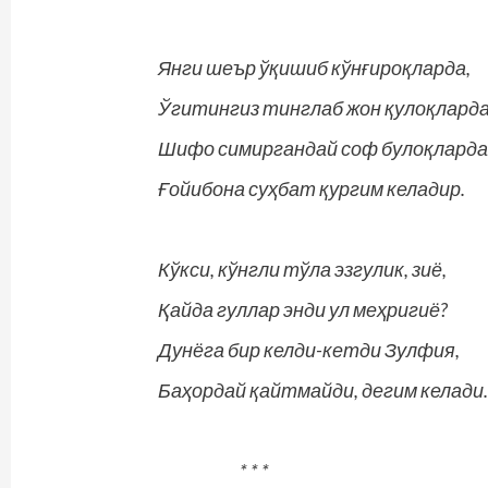
Янги шеър ўқишиб кўнғироқларда,
Ўгитингиз тинглаб жон қулоқларда
Шифо симиргандай соф булоқларда
Ғойибона суҳбат қургим келадир.
Кўкси, кўнгли тўла эзгулик, зиё,
Қайда гуллар энди ул меҳригиё?
Дунёга бир келди-кетди Зулфия,
Баҳордай қайтмайди, дегим келади
* * *