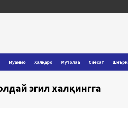
Т
Муаммо
Халқаро
Мутолаа
Сиёсат
Шеъри
олдай эгил халқингга