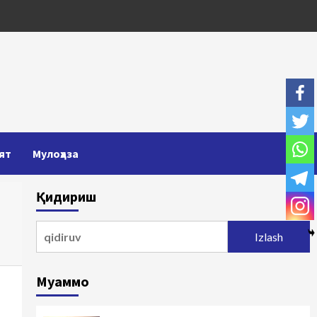
ят
Мулоҳаза
Қидириш
Qidirshish:
Муаммо