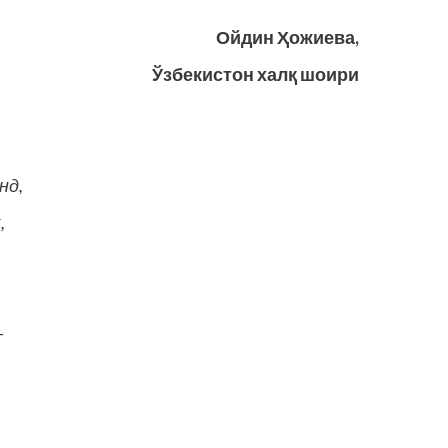
Ойдин Ҳожиева,
Ўзбекистон халқ шоири
нд,
,
–