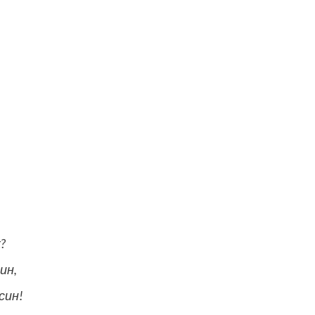
.
?
ин,
син!