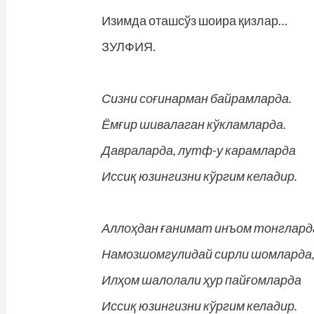
Изимда оташсўз шоира қизлар…
ЗУЛФИЯ.
Сизни соғинарман байрамларда.
Ёмғир шивалаган кўкламларда.
Давраларда, лутф-у карамларда
Иссиқ юзингизни кўргим келадир.
Аллоҳдан ғанимат инъом тонглард
Намозшомгулидай сирли шомларда
Илҳом шалолали ҳур пайғомларда
Иссиқ юзингизни кўргим келадир.