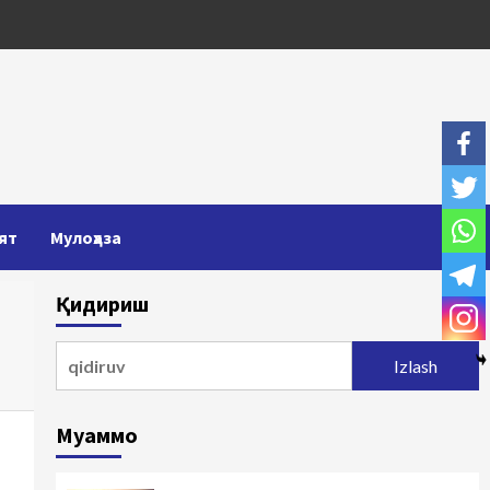
ят
Мулоҳаза
Қидириш
Qidirshish:
Муаммо