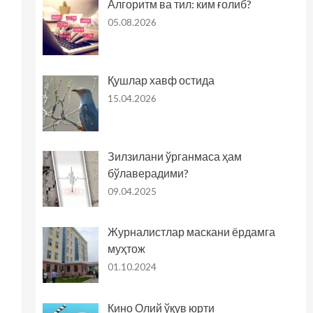
Алгоритм ва тил: ким ғолиб?
05.08.2026
Қушлар хавф остида
15.04.2026
Зилзилани ўрганмаса ҳам
бўлаверадими?
09.04.2025
Журналистлар маскани ёрдамга
муҳтож
01.10.2024
Кино Олий ўқув юрти