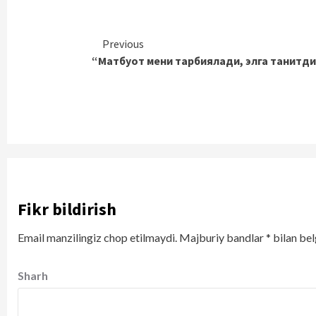
Continue
Previous
“Матбуот мени тарбиялади, элга танитди
Reading
Fikr bildirish
Email manzilingiz chop etilmaydi.
Majburiy bandlar
*
bilan bel
Sharh