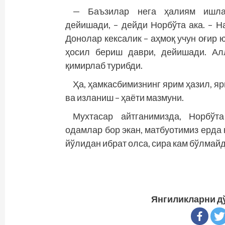
— Баъзилар нега ҳалиям ишлай
дейишади, – дейди Норбўта ака. – Н
Донолар кексалик – аҳмоқ учун оғир ю
ҳосил бериш даври, де­йишади. Ал
қимирлаб турибди.
Ҳа, ҳамкасбимизнинг ярим ҳазил, я
ва изланиш – ҳаёти мазмуни.
Мухтасар айтганимизда, Норбўт
одамлар бор экан, матбуотимиз ерда 
йўлидан ибрат олса, сира кам бўлмайд
Янгиликларни д