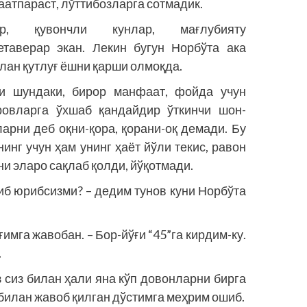
аатпараст, лўттибозларга сотмадик.
лар, қувончли кунлар, мағлубияту
етаверар экан. Лекин бугун Норбўта ака
илан қутлуғ ёшни қарши олмоқда.
ги шундаки, бирор манфаат, фойда учун
ровларга ўхшаб қандайдир ўткинчи шон-
арни деб оқни-қора, қорани-оқ демади. Бу
инг учун ҳам унинг ҳаёт йўли текис, равон
ни эларо сақлаб қолди, йўқотмади.
иб юрибсизми? – дедим тунов куни Норбўта
ғимга жавобан. – Бор-йўғи “45”га кирдим-ку.
.
 сиз билан ҳали яна кўп довонларни бирга
 билан жавоб қилган дўс­тимга меҳрим ошиб.