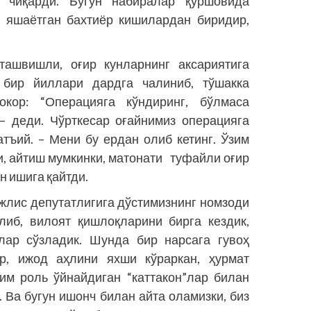
и чиқарди. Бугун набиралар қуршовида
б яшаётган бахтиёр кишилардан биридир,
ташвишли, оғир кунларнинг аксариятига
и бир йиллари дардга чалиниб, тўшакка
кор: “Операцияга кўндиринг, бўлмаса
— деди. Чўрткесар оғайнимиз опера­цияга
атъий. – Мени бу ердан олиб кетинг. Ўзим
и, айтиш мумкинки, матонати туфайли оғир
н ишига қайтди.
жлис депутатлигига дўстимизнинг номзоди
ўлиб, вилоят қишлоқларини бирга кездик,
лар сўзладик. Шунда бир нарсага гувоҳ
р, ижод аҳлини яхши кўраркан, ҳурмат
им роль ўйнайдиган “каттакон”лар билан
 Ва бугун ишонч билан айта оламизки, биз