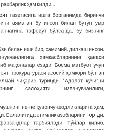
 раҳбарлик ҳам қилди…
ят газетасига ишга борганимда биринчи
арини аямаган бу инсон билан бутун умр
анчагина тафовут бўлса-да, бу бизнинг
сўзи билан иши бир, самимий, дилкаш инсон.
ланувчанлигига ҳамкасбларининг ҳаваси
тиб мақолалар ёзади. Босма матбуот учун
лоят прокуратураси асосий ҳамкори бўлган
илмай чиқариб турибди. “Адолат кучи”ни
нинг салоҳияти, изланувчанлиги,
мушнинг не-не қувончу-шодликларига ҳам,
и. Болалигида етимлик азобларини тортди.
фарзандлар тар­биялади. Тўйлар қилиб,