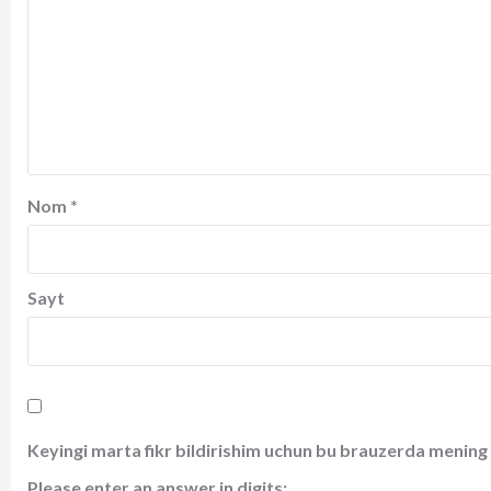
Nom
*
Sayt
Keyingi marta fikr bildirishim uchun bu brauzerda mening 
Please enter an answer in digits: