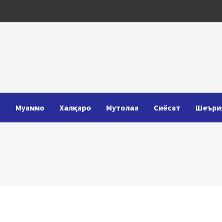
Т
Муаммо
Халқаро
Мутолаа
Сиёсат
Шеъри