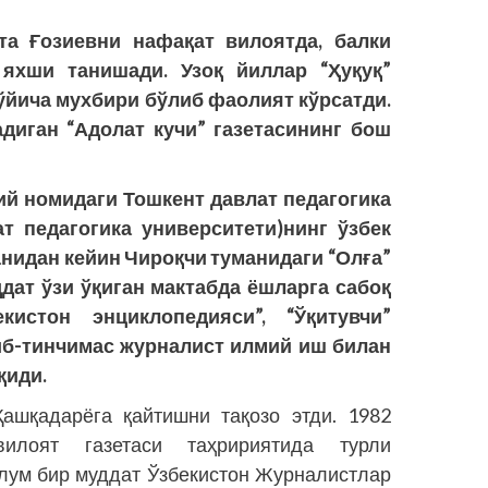
та Ғозиевни нафақат вилоятда, балки
яхши танишади. Узоқ йиллар “Ҳуқуқ”
ўйича мухбири бўлиб фаолият кўрсатди.
диган “Адолат кучи” газетасининг бош
ий номидаги Тошкент давлат педагогика
ат педагогика университети)нинг ўзбек
анидан кейин Чироқчи туманидаги “Олға”
дат ўзи ўқиган мактабда ёшларга сабоқ
кистон энциклопедияси”, “Ўқитувчи”
иб-тинчимас журналист илмий иш билан
қиди.
ашқадарёга қайтишни тақозо этди. 1982
илоят газетаси таҳририятида турли
лум бир муддат Ўзбекистон Журналистлар