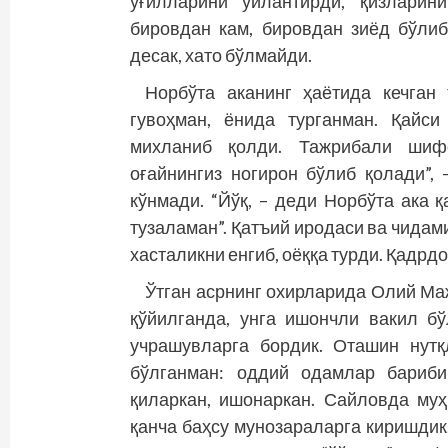
ўғилларини уйлантирди, қизларин
бировдан кам, бировдан зиёд бўли
десак, хато бўлмайди.
Норбўта аканинг ҳаётида кечган 
гувоҳман, ёнида турганман. Қайс
михланиб қолди. Тажрибали шифо
оғайнингиз ногирон бўлиб қолади”, 
кўнмади. “Йўқ, – деди Норбўта ака қ
тузаламан”. Қатъий иродаси ва чидам
хасталикни енгиб, оёққа турди. Қадрдо
Ўтган асрнинг охирларида Олий Ма
қўйилганда, унга ишонч­­ли вакил б
учрашувларга бордик. Оташин нутқ
бўлганман: оддий одамлар бариби
қиларкан, ишонаркан. Сайловда муҳ
қанча баҳсу мунозараларга киришдик.