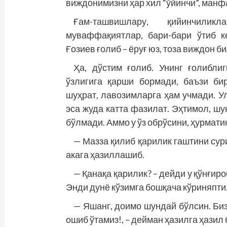
виж­донимизни ҳар хил “ўйинчи”, манф
Ғам-ташвишлару, қийинчилик
муваффақиятлар, бари-бари ўтиб к
Ғозиев ғолиб – ёруғ юз, тоза виждон б
Ҳа, дўстим ғолиб. Унинг ғолибли
ўзлигига қарши бормади, баъзи би
шуҳрат, лавозимларга ҳам учмади. Ул
эса жуда катта фазилат. Эҳтимол, шун
бўлмади. Аммо у ўз обрўсини, ҳурмати
— Мазза қилиб қарилик гаштини сур
акага ҳазиллашиб.
— Қанақа қарилик? – дейди у қўнғиро
Энди дунё кўзимга бошқача кўриняпти
— Яшанг, доимо шундай бўлсин. Биз
ошиб ўтамиз!, – дейман ҳазилга ҳазил