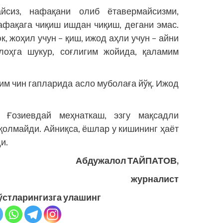
сиз, нафақани олиб ётавермайсизми,
афақага чиқиш ишдан чиқиш, дегани эмас.
к, жоҳил учун – қиш, ижод аҳли учун – айни
лоҳга шукур, соғлигим жойида, қаламим
рим чин гапларида асло муболаға йўқ. Ижод
а Ғозиевдай меҳнаткаш, эзгу мақсадли
қолмайди. Айниқса, ёшлар у кишининг ҳаёт
и.
Абдужалол ТАЙПАТОВ,
журналист
ўстларингизга улашинг