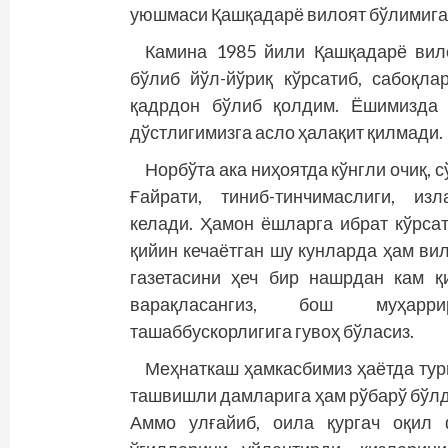
уюшмаси Қашқадарё вилоят бўлимига
Камина 1985 йили Қашқадарё вило
бўлиб йўл-йўриқ кўрсатиб, сабоқл
қадрдон бўлиб қолдим. Ёшимизда 
дўстлигимизга асло ҳалақит қилмади.
Норбўта ака ниҳоятда кўнгли очиқ, 
Ғайрати, тиниб-тинчимаслиги, из
келади. Ҳамон ёшларга ибрат кўрса
қийин кечаётган шу кунларда ҳам ви
газетасини ҳеч бир нашрдан кам қ
варақласангиз, бош муҳаррир
ташаббускорлигига гувоҳ бўласиз.
Меҳнаткаш ҳамкасбимиз ҳаётда тур
ташвишли дамларига ҳам рўбарў бўлд
Аммо улғайиб, оила қургач оқил 