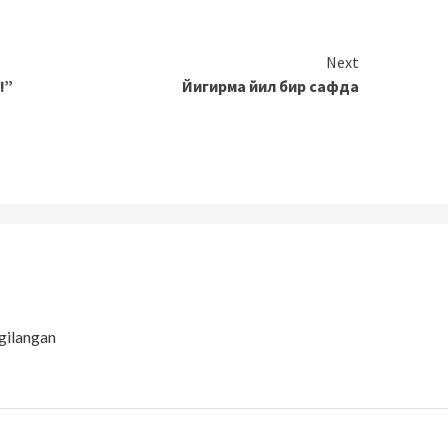
Next
!”
Йигирма йил бир сафда
gilangan