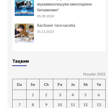
мукаммаллашуви омилларини
биламизми?
05.09.2024
Касбнинг таги насиба
01.11.2023
Тақвим
Noyabr 2022
Du
Se
Ch
Pa
Ju
Sh
Ya
1
2
3
4
5
6
7
8
9
10
11
12
13