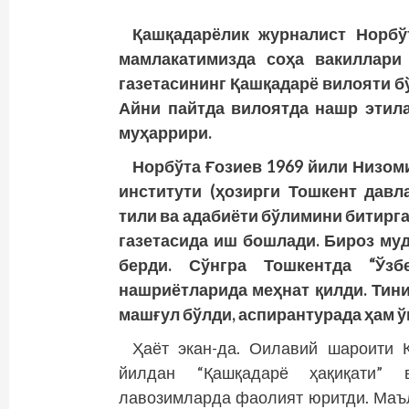
Қашқадарёлик журналист Норбў
мамлакатимизда соҳа вакиллари 
газетасининг Қашқадарё вилояти б
Айни пайтда вилоятда нашр этила
муҳаррири.
Норбўта Ғозиев 1969 йили Низом
институти (ҳозирги Тошкент давл
тили ва адабиёти бўлимини битирг
газетасида иш бошлади. Бироз муд
берди. Сўнгра Тошкентда “Ўзбе
нашриётларида меҳнат қилди. Тин
машғул бўлди, аспирантурада ҳам ў
Ҳаёт экан-да. Оилавий шароити Қ
йилдан “Қашқадарё ҳақиқати” в
лавозимларда фаолият юритди. Маъ