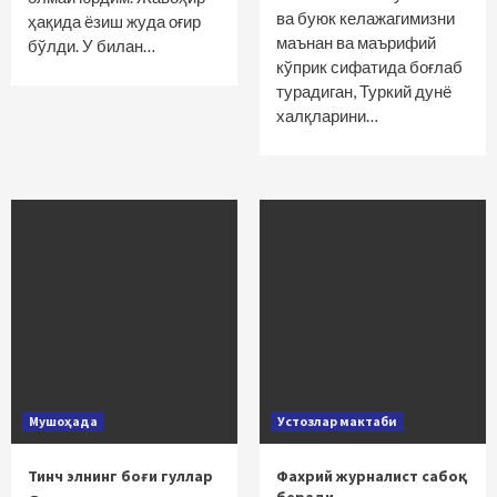
ва буюк келажагимизни
ҳақида ёзиш жуда оғир
маънан ва маърифий
бўлди. У билан…
кўприк сифатида боғлаб
турадиган, Туркий дунё
халқларини…
Мушоҳада
Устозлар мактаби
Тинч элнинг боғи гуллар
Фахрий журналист сабоқ