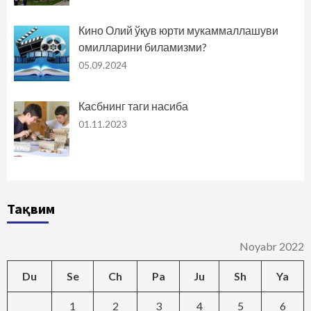
Кино Олий ўқув юрти мукаммаллашуви
омилларини биламизми?
05.09.2024
Касбнинг таги насиба
01.11.2023
Тақвим
Noyabr 2022
Du
Se
Ch
Pa
Ju
Sh
Ya
1
2
3
4
5
6