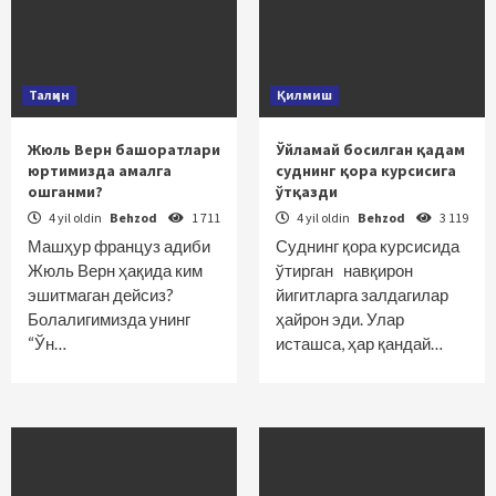
Талқин
Қилмиш
Жюль Верн башоратлари
Ўйламай босилган қадам
юртимизда амалга
суднинг қора курсисига
ошганми?
ўтқазди
4 yil oldin
Behzod
1 711
4 yil oldin
Behzod
3 119
Машҳур француз адиби
Суднинг қора курсисида
Жюль Верн ҳақида ким
ўтирган навқирон
эшитмаган дейсиз?
йигитларга залдагилар
Болалигимизда унинг
ҳайрон эди. Улар
“Ўн…
исташса, ҳар қандай…