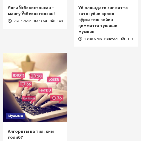
Янги Ўзбекистонсан –
Уй олишдаги энг катта
мангу Ўзбекистонсан!
хато: уйни арзон
кўрсатиш кейин
2 kun oldin
Behzod
140
қимматга тушиши
мумкин
2 kun oldin
Behzod
153
Муаммо
Алгоритм ва тил: ким
ғолиб?