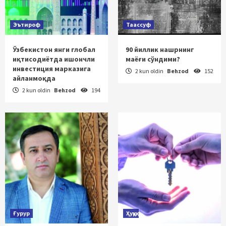
Эътироф
Таассуф
Ўзбекистон янги глобал
90 йиллик нашрнинг
иқтисодиётда ишончли
маёғи сўндими?
инвестиция марказига
2 kun oldin
Behzod
152
айланмоқда
2 kun oldin
Behzod
194
Ғурур
Ҳуқуқ