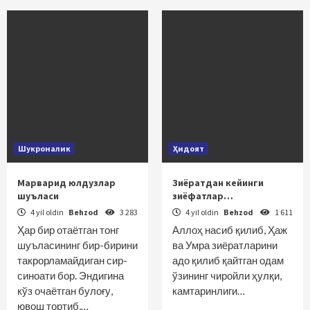
Шукроналик
Ҳидоят
Марварид юлдузлар
Зиёратдан кейинги
шуъласи
зиёфатлар…
4 yil oldin
Behzod
3 283
4 yil oldin
Behzod
1 611
Ҳар бир отаётган тонг
Аллоҳ насиб қилиб, Ҳаж
шуъласининг бир-бирини
ва Умра зиёратларини
такрорламайдиган сир-
адо қилиб қайтган одам
синоати бор. Эндигина
ўзининг чиройли ҳулқи,
кўз очаётган булоғу,
камтаринлиги…
ювош тортиб,…