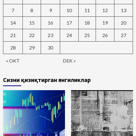
7
8
9
10
11
12
13
14
15
16
17
18
19
20
21
22
23
24
25
26
27
28
29
30
« OKT
DEK »
Сизни қизиқтирган янгиликлар