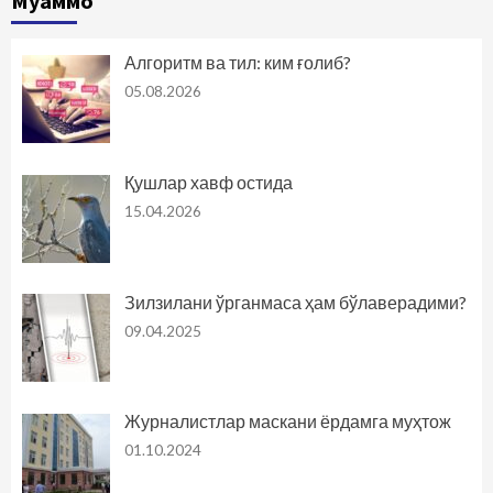
Муаммо
Алгоритм ва тил: ким ғолиб?
05.08.2026
Қушлар хавф остида
15.04.2026
Зилзилани ўрганмаса ҳам бўлаверадими?
09.04.2025
Журналистлар маскани ёрдамга муҳтож
01.10.2024