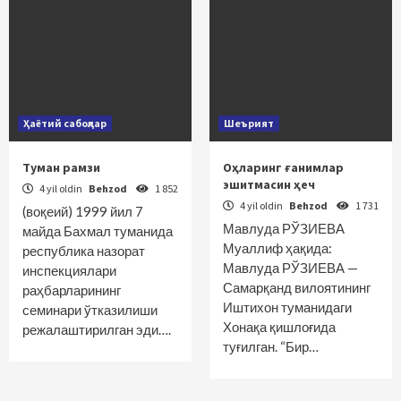
Ҳаётий сабоқлар
Шеърият
Туман рамзи
Оҳларинг ғанимлар
эшитмасин ҳеч
4 yil oldin
Behzod
1 852
4 yil oldin
Behzod
1 731
(воқеий) 1999 йил 7
Мавлуда РЎЗИЕВА
майда Бахмал туманида
Муаллиф ҳақида:
республика назорат
Мавлуда РЎЗИЕВА —
инспекциялари
Самарқанд вилоятининг
раҳбарларининг
Иштихон туманидаги
семинари ўтказилиши
Хонақа қишлоғида
режалаштирилган эди….
туғилган. “Бир…