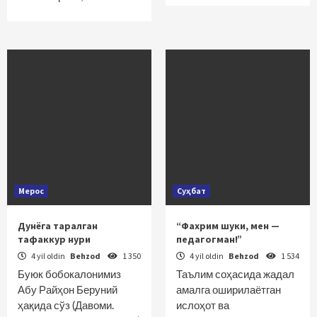
Мерос
Суҳбат
Дунёга таралган
“Фахрим шуки, мен —
тафаккур нури
педагогман!”
4 yil oldin
Behzod
1 350
4 yil oldin
Behzod
1 534
Буюк бобокалонимиз
Таълим соҳасида жадал
Абу Райҳон Беруний
амалга оширилаётган
ҳақида сўз (Давоми.
ислоҳот ва