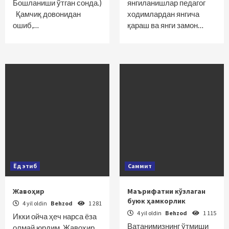
Бошланиши ўтган сонда.)
янгиланишлар педагог
Қамчиқ довонидан
ходимлардан янгича
ошиб,…
қараш ва янги замон…
Ёд этиб
Саммит
Жавоҳир
Маърифатни кўзлаган
буюк ҳамкорлик
4 yil oldin
Behzod
1 281
4 yil oldin
Behzod
1 115
Икки ойча ҳеч нарса ёза
Ватанимизнинг ўтмиши
олмай юрдим. Жавоҳир