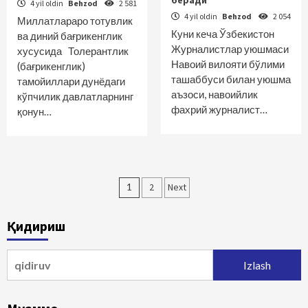
беради
4 yil oldin
Behzod
2 581
4 yil oldin
Behzod
2 054
Миллатлараро тотувлик
Куни кеча Ўзбекистон
ва диний бағрикенглик
Журналистлар уюшмаси
хусусида Толерантлик
Навоий вилояти бўлими
(бағрикенглик)
ташаббуси билан уюшма
тамойиллари дунёдаги
аъзоси, навоийлик
кўпчилик давлатларнинг
фахрий журналист…
қонун…
Maqolalar
1
2
Next
bo‘yicha
Қидириш
harakatlanish
Qidirshish: