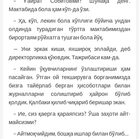
– Ғайрат Собитовми? Шунақа денг.
Мактабида бола ҳам кўп-да ўзи.
– Ҳа, кўп, лекин бола кўплиги бўйича ундан
олдинда турадиган тўртта мактабимиздан
бирортаям рўйхатга тушган бола йўқ.
— Уни эркак киши, яхшироқ эплайди, деб
директорликка қўювдик. Тажрибаси кам-да.
– Кейин ўқувчиларнинг ўзлаштириши ҳам
пасайган. Ўтган ой текширувга борганимизда
бизга тайёрлаб берган ҳисоботлари билан
журналларни солиштириб ҳайрон бўлиб
қолдик. Қалбаки қилиб чиқариб беришар экан.
– Ие, сиз қаерга қараяпсиз? Ўша заҳоти айт­
майсизми?
– Айтмоқчийдим, бошқа ишлар билан бўлиб…