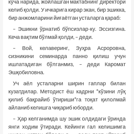
кўча нарида, жойлашган мактабнинг директори
келиб қолди. У ичкарига кирар экан, бир эшикка,
бир анжомларини йиғаётган усталарга қараб:
– Эшикни ўрнатиб бўпсизлар-ку. Эссизгина.
Кеча вақтим бўлмай қолди, – деди.
– Вой, келаверинг, Зуҳра Асроровна,
сизникини семинарда панно қилиш учун
ишлатадиган бўлганмиз, – деди Каромат
Эшқобиловна.
Уч аёл усталарни ширин гаплар билан
кузатдилар. Методист ёш кадрни “кўзини лўқ
қилиб бақрайиб ўтириши”га тоқат қилолмай
айланиб келишга чиқариб юборди.
– Ҳар келганимда шу эшик олдидаги ўринда
янги ходим ўтиради. Кейинги гал келишимга