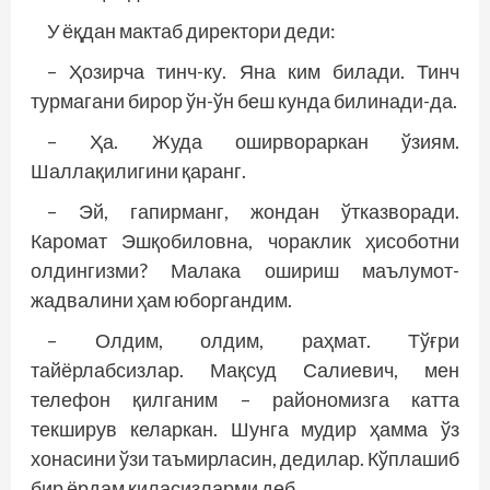
У ёқдан мактаб директори деди:
– Ҳозирча тинч-ку. Яна ким билади. Тинч
турмагани бирор ўн-ўн беш кунда билинади-да.
– Ҳа. Жуда оширвораркан ўзиям.
Шаллақилигини қаранг.
– Эй, гапирманг, жондан ўтказворади.
Каромат Эшқобиловна, чораклик ҳисоботни
олдингизми? Малака ошириш маълумот-
жадвалини ҳам юборгандим.
– Олдим, олдим, раҳмат. Тўғри
тайёрлабсизлар. Мақсуд Салиевич, мен
телефон қилганим – райономизга катта
текширув келаркан. Шунга мудир ҳамма ўз
хонасини ўзи таъмирласин, дедилар. Кўп­лашиб
бир ёрдам қиласизларми деб…