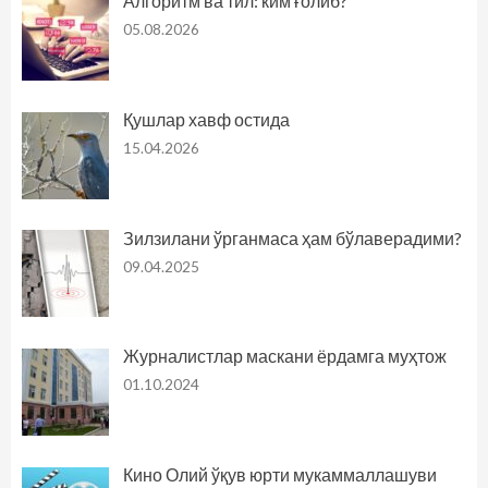
Алгоритм ва тил: ким ғолиб?
05.08.2026
Қушлар хавф остида
15.04.2026
Зилзилани ўрганмаса ҳам бўлаверадими?
09.04.2025
Журналистлар маскани ёрдамга муҳтож
01.10.2024
Кино Олий ўқув юрти мукаммаллашуви