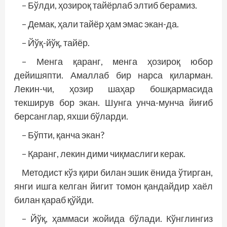
– Бўлди, ҳозироқ тайёрлаб элтиб берамиз.
– Демак, ҳали тайёр ҳам эмас экан-да.
– Йўқ-йўқ, тайёр.
– Менга қаранг, менга ҳозироқ юбор
дейишяпти. Амаллаб бир нарса қиларман.
Лекин-чи, ҳозир шаҳар бошқармасида
текширув бор экан. Шунга унча-мунча йиғиб
берсанглар, яхши бўларди.
– Бўпти, қанча экан?
– Қаранг, лекин дими чиқмаслиги керак.
Методист кўз қири билан эшик ёнида ўтирган,
янги ишга келган йигит томон қандайдир хаёл
билан қараб қўйди.
– Йўқ, ҳаммаси жойида бўлади. Кўнг­лингиз