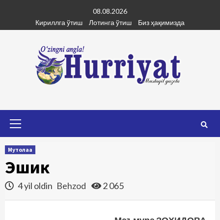
Skip
08.08.2026
to
Кириллга ўтиш
Лотинга ўтиш
Биз ҳақимизда
content
Primary
Menu
Мутолаа
Эшик
4 yil oldin
Behzod
2 065