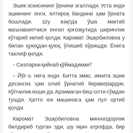
Эшик эскисининг ўрнини эгаллади. Уста энди
эшикнинг янги, ялтироқ бандини ҳам ўрната
бошлади. Шу вақтда ўша мактаб
маънавиятчиси енгил қоғозқутида ширинлик
кўтариб келиб қолди. Каромат Эшқобиловна у
билан қуюқдан-қуюқ, ўпишиб кўришди. Ёнига
таклиф қилди.
– Сизларни қийнаб қўймадикми?
– Йўғ-э. нега энди. Битта эмас, иккита эшик
десангиз ҳам олиб ўрнатиб бераверардик.
Кўпчилик яхши-да. Арзимаган беш-олти сўмдан
тушди. Ҳатто юк машинага ҳам пул ортиб
қолди.
Каромат Эшқобиловна миннатдорлик
билдириб турган эди, шу яқин атрофда, бир