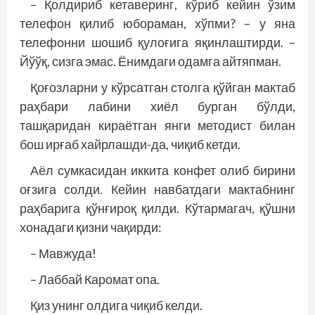
– Қолдириб кетаверинг, кўриб кейин ўзим
телефон қилиб юбораман, хўпми? – у яна
телефонни шошиб қулоғига яқинлаштирди. –
Йўўқ, сизга эмас. Ёнимдаги одамга айтяпман.
Қоғозларни у кўрсатган столга қўйган мактаб
раҳбари лабини хиёл бурган бўлди,
ташқаридан кираётган янги методист билан
бош ирғаб хайрлашди-да, чиқиб кетди.
Аёл сумкасидан иккита конфет олиб бирини
оғзига солди. Кейин навбатдаги мактабнинг
раҳбарига қўнғироқ қилди. Кўтармагач, қўшни
хонадаги қизни чақирди:
– Мавжуда!
– Лаббай Каромат опа.
Қиз унинг олдига чиқиб келди.