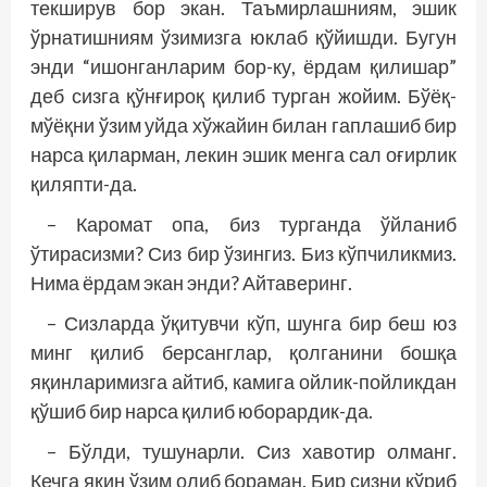
текширув бор экан. Таъмирлашниям, эшик
ўрнатишниям ўзимизга юклаб қўйишди. Бугун
энди “ишонганларим бор-ку, ёрдам қилишар”
деб сизга қўнғироқ қилиб турган жойим. Бўёқ-
мўёқни ўзим уйда хўжайин билан гаплашиб бир
нарса қиларман, лекин эшик менга сал оғирлик
қиляпти-да.
– Каромат опа, биз турганда ўйланиб
ўтирасизми? Сиз бир ўзингиз. Биз кўпчиликмиз.
Нима ёрдам экан энди? Айтаверинг.
– Сизларда ўқитувчи кўп, шунга бир беш юз
минг қилиб берсанглар, қолганини бошқа
яқинларимизга айтиб, камига ойлик-пойликдан
қўшиб бир нарса қилиб юборардик-да.
– Бўлди, тушунарли. Сиз хавотир олманг.
Кечга яқин ўзим олиб бораман. Бир сизни кўриб