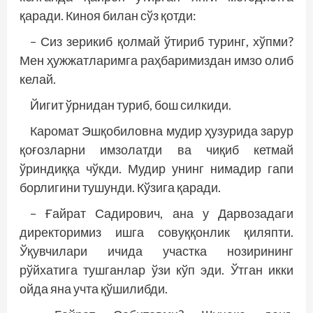
қаради. Киноя билан сўз қотди:
– Сиз зерикиб қолмай ўтириб туринг, хўпми?
Мен ҳужжатларимга раҳбаримиздан имзо олиб
келай.
Йигит ўрнидан туриб, бош силкиди.
Каромат Эшқобиловна мудир ҳузурида зарур
қоғозларни имзолатди ва чиқиб кетмай
ўриндиққа чўкди. Мудир унинг нимадир гапи
борлигини тушунди. Кўзига қаради.
– Ғайрат Садирович, ана у Дарвозадаги
директоримиз ишга совуққонлик қиляпти.
Ўқувчилари ичида участка нозирининг
рўйхатига тушганлар ўзи кўп эди. Ўтган икки
ойда яна учта қўшилибди.