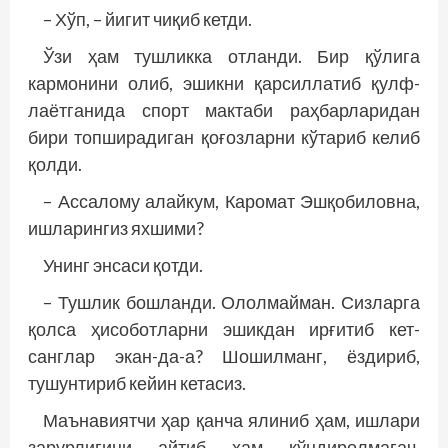
– Хўп, – йигит чиқиб кетди.
Ўзи ҳам тушликка отланди. Бир қўлига
кармонини олиб, эшикни қарсиллатиб қулф­
лаётганида спорт мактаби раҳбарларидан
бири топширадиган қоғозларни кўтариб келиб
қолди.
– Ассалому алайкум, Каромат Эшқобиловна,
ишларингиз яхшими?
Унинг энсаси қотди.
– Тушлик бошланди. Ололмайман. Сизларга
қолса ҳисоботларни эшикдан ирғитиб кет­
санглар экан-да-а? Шошилманг, ёздириб,
тушунтириб кейин кетасиз.
Маънавиятчи ҳар қанча ялиниб ҳам, ишлари
зарурлигини айтиб ҳам кўндиролмагач,