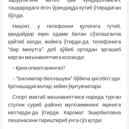
ташқаридаги ёғоч ўриндиқда кутиб ўтирадиган
бўлди.
Ниҳоят, у телефонни қулоғига тутиб,
қандайдир яқин одами билан сўзлашганча
қайтиб келди, жойига ўтирди-да, телефонига
“бир минутга” деб қўйиб ортидан эргашиб
кирган маънавиятчига юзланди:
– Қани опкелганингиз?
– “Билимлар беллашуви” бўйича ҳисобот эди.
Қатнашадиганлар, кейин ўқитувчилари.
Спорт мактаб маънавиятчиси нарида турган
стулни суриб районо мулозимининг яқинига
келтирди-да ўтирди. Каромат Эшқобиловна
пешонасини тириштириб унга сўз қотди: