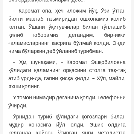
– Каромат опа, ҳеч иложим йўқ. Ўзи ўтган
йилги мактаб таъмиридан ошхонамиз қолиб
кетган. Ўшани ўқитувчилар билан тўплашиб
қилиб юборамиз дегандим, бир-икки
ғаламисларнинг касрига бўлмай қолди. Энди
нима бўларкин деб ўйланиб турибман.
– Ҳм, шунақами, – Каромат Эшқобиловна
қўлидаги қаламнинг орқасини столга тақ-тақ
этиб урди-да, гапни қисқа қилди, – Хўп, майли,
яхши қолинг.
У томон нимадир деганича қолди. Телефонни
ўчирди.
Ўрнидан туриб қўлидаги қоғозлари билан
мудир хонасига йўл олди. Эшик олдига
келганда ҳайрон ўтирган янги методистга