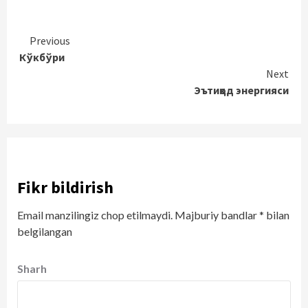
Continue
Previous
Кўкбўри
Reading
Next
Эътиқод энергияси
Fikr bildirish
Email manzilingiz chop etilmaydi.
Majburiy bandlar
*
bilan
belgilangan
Sharh