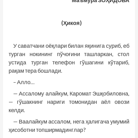
Маъмура ЗОҲИДОВА
(Ҳикоя)
У саватчани оёқлари билан яқинига суриб, еб
турган нокининг пўчоғини ташларкан, стол
устида турган телефон гўшагини кўтариб,
рақам тера бошлади.
– Алло…
— Ассалому алайкум, Каромат Эшқобиловна,
— гўшакнинг нариги томонидан аёл овози
келди.
— Ваалайкум ассалом, нега ҳалигача умумий
ҳисоботни топширмадинглар?