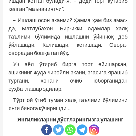
ишдан кетган бўлади-я, – деди торт кўтариб
келган “маънавиятчи”.
– Ишлаш осон эканми? Ҳамма ҳам биз эмас-
да, Матлубахон. Бир-икки одамлар халқ
таълими бўлимида ишлашни ўйинчоқ деб
ўйлашади. Келишади, кетишади. Овора-
оворадан бошқа гап йўқ.
Уч аёл ўтириб бирга торт ейишаркан,
эшикнинг жуда чиройли экани, эгасига ярашиб
тургани, хонани очиб юборганидан
суҳбатлашар эдилар.
Тўрт ой ўтиб туман халқ таълими бўлимини
янги бинога кўчиришди…
Янгиликларни дўстларингизга улашинг