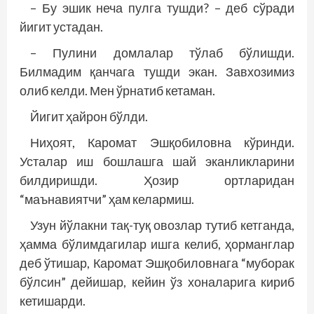
– Бу эшик неча пулга тушди? – деб сўради
йигит устадан.
– Пулини домлалар тўлаб бўлишди.
Билмадим қанчага тушди экан. Завхозимиз
олиб келди. Мен ўрнатиб кетаман.
Йигит ҳайрон бўлди.
Ниҳоят, Каромат Эшқобиловна кўринди.
Усталар иш бошлашга шай эканликларини
билдиришди. Ҳозир ортларидан
“маънавиятчи” ҳам келармиш.
Узун йўлакни тақ-туқ овозлар тутиб кетганда,
ҳамма бўлимдагилар ишга келиб, ҳорманглар
деб ўтишар, Каромат Эшқобиловнага “муборак
бўлсин” дейишар, кейин ўз хоналарига кириб
кетишарди.