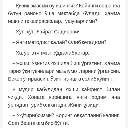
– Қизиқ эмасми бу ишингиз? Кейинги сешанба
бутун районо ўша мактабда бўлади, ҳамма
ишини текширасизлар, тушунарлими?
– Хўп, хўп, Ғайрат Садирович.
– Янги методист қалай? Олиб кетадими?
– Ҳа, ўргатяпман. Уддалаб кетар.
– Яхши. Ўзингиз яхшилаб иш ўргатинг. Ҳамма
тарих ўқитувчилари маълумотларини ўргансин.
Бекор ўтирмасин. Ўзингиз ишга солиб қўйинг.
У мудир қабулидан яхши кайфият билан
чиқди. Хонага киришига янги ходим яна
ўрнидан туриб олган эди. Жини қўзиди.
– Ў-ўтирибсизми? Боринг овқатланиб келинг.
Соат бештакам бир бўпти.