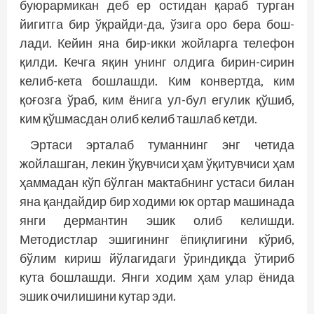
буюрармикан деб ер остидан қараб турган
йигитга бир ўқрайди-да, ўзига оро бера бош­
лади. Кейин яна бир-икки жойларга телефон
қилди. Кечга яқин унинг олдига бирин-сирин
келиб-кета бошлашди. Ким конвертда, ким
қоғозга ўраб, ким ёнига ул-бул егулик қўшиб,
ким қўшмасдан олиб келиб ташлаб кетди.
Эртаси эрталаб туманнинг энг четида
жойлашган, лекин ўқувчиси ҳам ўқитувчиси ҳам
ҳаммадан кўп бўлган мактабнинг устаси билан
яна қандайдир бир ходими юк ортар машинада
янги дермантин эшик олиб келишди.
Методистлар эшигининг ёпиқлигини кўриб,
бўлим кириш йўлагидаги ўриндиқда ўтириб
кута бошлашди. Янги ходим ҳам улар ёнида
эшик очилишини кутар эди.