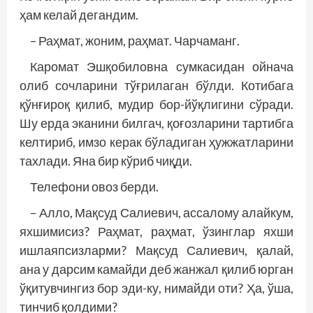
ҳам келай дегандим.
– Раҳмат, жоним, раҳмат. Чарчаманг.
Каромат Эшқобиловна сумкасидан ойнача
олиб сочларини тўғрилаган бўлди. Котибага
қўнғироқ қилиб, мудир бор-йўқлигини сўради.
Шу ерда эканини билгач, қоғозларини тартибга
келтириб, имзо керак бўладиган ҳужжатларини
тахлади. Яна бир кўриб чиқди.
Телефони овоз берди.
– Алло, Мақсуд Салиевич, ассалому алайкум,
яхшимисиз? Раҳмат, раҳмат, ўзинглар яхши
ишлаяпсизларми? Мақсуд Салиевич, қалай,
ана у дарсим камайди деб жанжал қилиб юрган
ўқитувчингиз бор эди-ку, нимайди оти? Ҳа, ўша,
тинчиб қолдими?