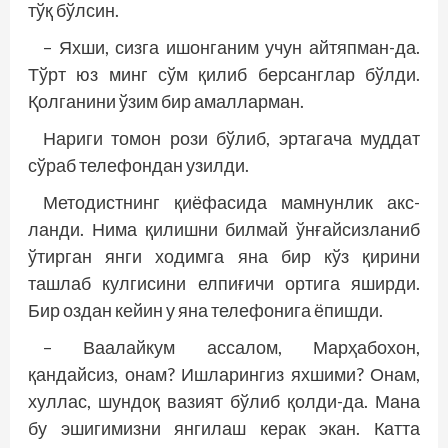
тўқ бўлсин.
– Яхши, сизга ишонганим учун айтяпман-да.
Тўрт юз минг сўм қилиб берсанглар бўлди.
Қолганини ўзим бир амалларман.
Нариги томон рози бўлиб, эртагача муддат
сўраб телефондан узилди.
Методистнинг қиёфасида мамнунлик акс­
ланди. Нима қилишни билмай ўнғайсизланиб
ўтирган янги ходимга яна бир кўз қирини
ташлаб кулгисини елпиғичи ортига яширди.
Бир оздан кейин у яна телефонига ёпишди.
– Ваалайкум ассалом, Марҳабохон,
қандайсиз, онам? Ишларингиз яхшими? Онам,
хуллас, шундоқ вазият бўлиб қолди-да. Мана
бу эшигимизни янгилаш керак экан. Катта