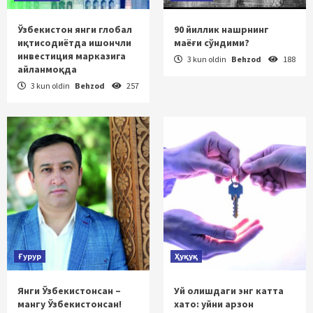
Ўзбекистон янги глобал
90 йиллик нашрнинг
иқтисодиётда ишончли
маёғи сўндими?
инвестиция марказига
3 kun oldin
Behzod
188
айланмоқда
3 kun oldin
Behzod
257
Ғурур
Ҳуқуқ
Янги Ўзбекистонсан –
Уй олишдаги энг катта
мангу Ўзбекистонсан!
хато: уйни арзон