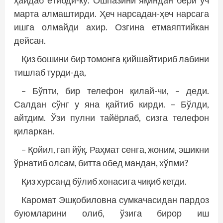
ҳайдаб ётибди-ку. Ошпазини яқиндан бери уч
марта алмаштирди. Ҳеч нарсадан-ҳеч нарсага
ишга олмайди ахир. Озгина етмаяптийкан
дейсан.
Қиз бошини бир томонга қийшайтириб лабини
тишлаб турди-да,
– Бўпти, бир телефон қилай-чи, – деди.
Салдан сўнг у яна қайтиб кирди. – Бўлди,
айтдим. Ўзи пулни тайёрлаб, сизга телефон
қиларкан.
– Қойил, гап йўқ. Раҳмат сенга, жоним, эшикни
ўрнатиб олсам, битта обед мандан, хўпми?
Қиз хурсанд бўлиб хонасига чиқиб кетди.
Каромат Эшқобиловна сумкачасидан пардоз
буюмларини олиб, ўзига бирор иш