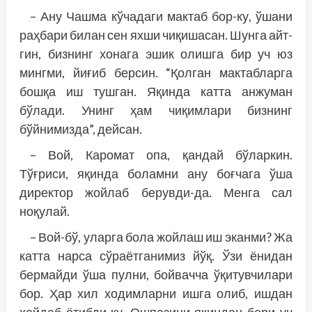
– Ану Чашма кўчадаги мактаб бор-ку, ўшани
раҳбари билан сен яхши чиқишасан. Шунга айт­
гин, бизнинг хонага эшик олишга бир уч юз
мингми, йиғиб берсин. “Қолган мактабларга
бош­­қа иш тушган. Яқинда катта анжуман
бўлади. Унинг ҳам чиқимлари бизнинг
бўйнимизда”, дейсан.
– Вой, Каромат опа, қандай бўларкин.
Тўғриси, яқинда боламни ану боғчага ўша
директор жойлаб берувди-да. Менга сал
ноқулай.
– Вой-бў, уларга бола жойлаш иш эканми? Жа
катта нарса сўраётганимиз йўқ. Ўзи ёнидан
бермайди ўша пулни, бойвачча ўқитувчилари
бор. Ҳар хил ходимларни ишга олиб, ишдан