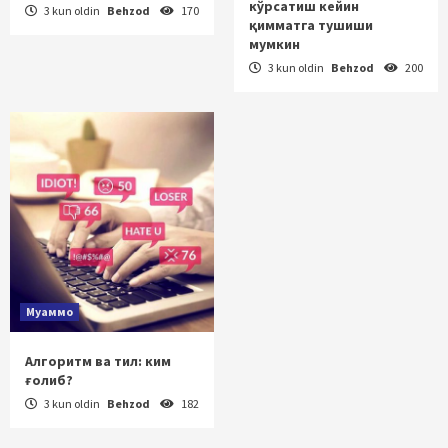
кўрсатиш кейин
3 kun oldin
Behzod
170
қимматга тушиши
мумкин
3 kun oldin
Behzod
200
Муаммо
Алгоритм ва тил: ким
ғолиб?
3 kun oldin
Behzod
182