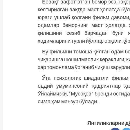
Бевақт вафот этган бемор эса, юқ
келтирилган вақтда маст ҳолатда бўл
юраги ушлаб қолгани фильм давомид
одамлар беморнинг маст ҳолатда 
қилишини сезиб барчадан буни 
ходимларини турли йўллар орқали қўр
Бу фильмни томоша қилган одам бо
чиқаришга шошилмаслик кераклиги, 
ҳар томонлама ўрганиб чиқиш зарурли
Ўта психологик шиддатли фильм
оддий умуминсоний қадриятлар ҳа
Ўйлаймизки, “Мусоқов” бренди остида
сизга ҳам манзур бўлади.
Янгиликларни д