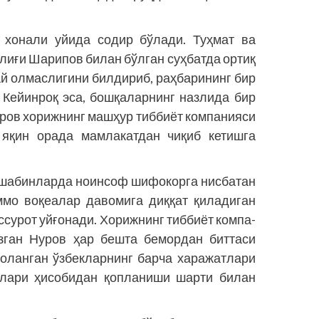
 хонали уйида содир бўлади. Туҳмат ва
лиғи Шарипов билан бўлган суҳбатда ортиқ
й олмаслигини билдириб, раҳбарининг бир
Ке­йинроқ эса, бошқаларнинг назлида бир
уров хорижнинг машҳур тиббиёт компанияси
 яқин орада мамлакатдан чиқиб кетишга
ошабинларда ноинсоф шифокорга нисбатан
ммо воқеалар давомига диққат қиладиган
ссурот уйғонади. Хорижнинг тиббиёт компа­
зган Нуров ҳар бешта бемордан биттаси
воланган ўзбекларнинг барча харажатлари
ғлари ҳисобидан қопланиши шарти билан