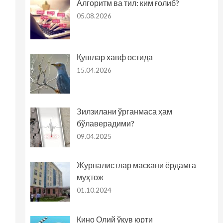
Алгоритм ва тил: ким ғолиб?
05.08.2026
Қушлар хавф остида
15.04.2026
Зилзилани ўрганмаса ҳам
бўлаверадими?
09.04.2025
Журналистлар маскани ёрдамга
муҳтож
01.10.2024
Кино Олий ўқув юрти