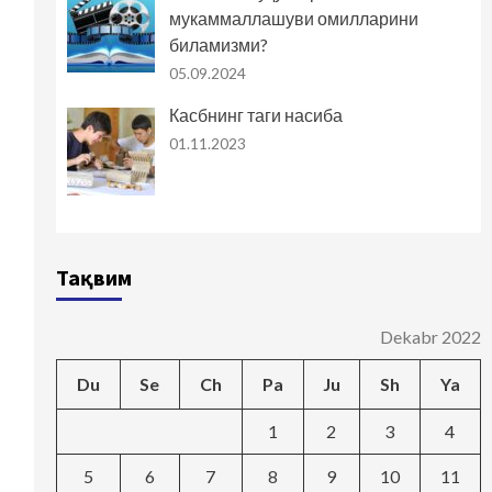
мукаммаллашуви омилларини
биламизми?
05.09.2024
Касбнинг таги насиба
01.11.2023
Тақвим
Dekabr 2022
Du
Se
Ch
Pa
Ju
Sh
Ya
1
2
3
4
5
6
7
8
9
10
11