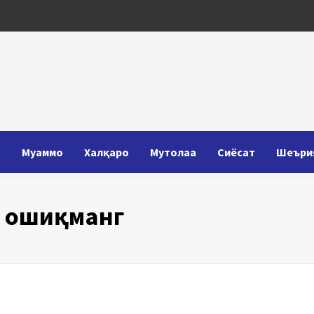
Т
Муаммо
Халқаро
Мутолаа
Сиёсат
Шеъри
а ошиқманг