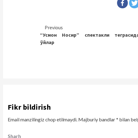
Continue
Previous
“Усмон Носир” спектакли теграсид
Reading
ўйлар
Fikr bildirish
Email manzilingiz chop etilmaydi.
Majburiy bandlar
*
bilan bel
Sharh