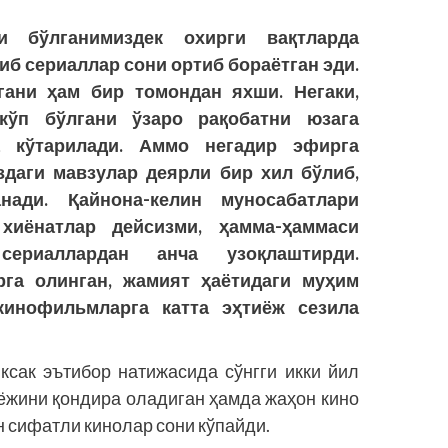
и бўлганимиздек охирги вақтларда
иб сериаллар сони ортиб бораётган эди.
гани ҳам бир томондан яхши. Негаки,
кўп бўлгани ўзаро рақобатни юзага
а кўтарилади. Аммо негадир эфирга
здаги мавзулар деярли бир хил бўлиб,
нади. Қайнона-келин муносабатлари
 хиёнатлар дейсизми, ҳамма-ҳаммаси
сериаллардан анча узоқлаштирди.
га олинган, жамият ҳаётидаги муҳим
кинофильмларга катта эҳтиёж сезила
юксак эътибор натижасида сўнгги икки йил
ёжини қондира оладиган ҳамда жаҳон кино
 сифатли кинолар сони кўпайди.