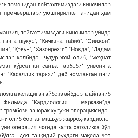
иги томонидан пойтахтимиздаги Киночилар
нг премьералари уюштирилаётганидан ҳам
 манзил, пойтахтимиздаги Киночилар уйида
тганга шукур”, “Кичкина табиб”, “Ойижон”,
ин”, “Қовун”, “Хазонрезги”, “Новда”, “Дадам
ислар қалбидан чуқур жой олиб, “Меҳнат
змат кўрсатган санъат арбоби” унвонига
нг “Касаллик тарихи” деб номланган янги
и.
 юзага келадиган айбсиз айбдорга айланиб
и. Фильмда “Кардиология маркази”да
р тромбози ва юрак хуружи операциясидан
ишни олиб борган машҳур жарроҳ-кардиолог
уни операция чоғида катта хатоликка йўл
 бўлган дея танқидий руҳдаги мақола чоп