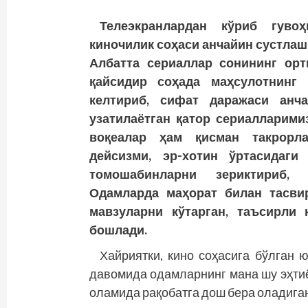
Телеэкранлардан кўриб гувоҳ
киночилик соҳаси анчайин сустлаш
Албатта сериаллар сонининг орт
қайсидир соҳада маҳсулотнинг 
келтириб, сифат даражаси анч
узатилаётган қатор сериалларими
воқеалар ҳам қисман так­рорла
дейсизми, эр-хотин ўртасидаги
томошабинларни зериктириб, 
Одамларда маҳорат билан тасвир
мавзуларни кўтарган, таъсирли 
бошлади.
Хайриятки, кино соҳасига бўлган 
давомида одамларнинг мана шу эҳти
оламида рақобатга дош бера оладиган