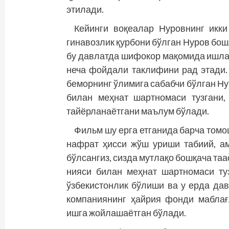
этилади.
Кейинги воқеалар Нуровнинг икки
гинавозлик қурбони бўлган Нуров бош
бу давлатда шифокор мақомида ишла
неча фойдали таклифини рад этади. 
беморнинг ўлимига сабабчи бўлган Н
билан меҳнат шартномаси тузгани,
тайёрланаётгани маълум бўлади.
Фильм шу ерга етганида барча том
нафрат ҳисси жўш уриши табиий, а
бўлсангиз, сизда мутлақо бошқача таа
нияси билан меҳнат шартномаси ту
ўзбекис­тонлик бўлиши ва у ерда да
компаниянинг ҳайрия фонди мабла
ишга жойлашаётган бўлади.