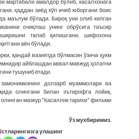
ори мартабали амалдор бўлиб, касалхонага
гани, ҳаддан зиёд кўп ичиб юборгани боис
а маълум бўлади. Бироқ уни олиб келган
эканини очиқлаш унинг обрўсига таъсир
яширишни талаб қилишгани, шифохона
қитгани аён бўлади.
рки, қандай вазиятда бўлмасин ўзича ҳукм
кимнидир айблашдан аввал мавжуд ҳолатни
гини тушуниб етади.
 замонимизнинг долзарб муаммолари ва
қида олингани билан эътирофга лойиқ.
 олинган мазкур “Касаллик тарихи” фильми
Ўз мухбиримиз.
ўстларингизга улашинг