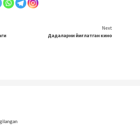
Next
аги
Дадаларни йиғлатган кино
gilangan