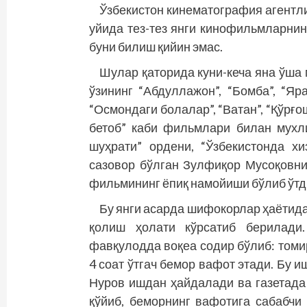
Ўзбекистон кинематография агентл
уйида тез-тез янги кинофильмларни
буни билиш қийин эмас.
Шулар қаторида куни-кеча яна ўша
ўзининг “Абдуллажон”, “Бомба”, “Яра
“Осмондаги болалар”, “Ватан”, “Қўрғош
бетоб” каби фильмлари билан мухл
шуҳрати” ордени, “Ўзбекистонда хи
сазовор бўлган Зулфиқор Мусоқовни
фильмининг ёпиқ намойиши бўлиб ўтд
Бу янги асарда шифокорлар ҳаётида
қолиш ҳолати кўрсатиб берилад
фавқулодда воқеа содир бўлиб: томи
4 соат ўтгач бемор вафот этади. Бу 
Нуров ишдан ҳайдалади ва газетада 
қўйиб, беморнинг вафотига сабабчи