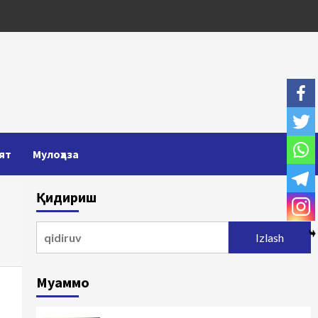
ят
Мулоҳаза
Қидириш
Qidirshish:
Муаммо