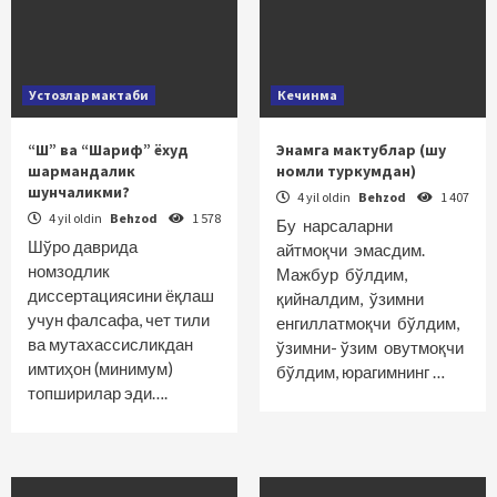
Устозлар мактаби
Кечинма
“Ш” ва “Шариф” ёхуд
Энамга мактублар (шу
шармандалик
номли туркумдан)
шунчаликми?
4 yil oldin
Behzod
1 407
4 yil oldin
Behzod
1 578
Бу нарсаларни
Шўро даврида
айтмоқчи эмасдим.
номзодлик
Мажбур бўлдим,
диссертациясини ёқлаш
қийналдим, ўзимни
учун фалсафа, чет тили
енгиллатмоқчи бўлдим,
ва мутахассисликдан
ўзимни- ўзим овутмоқчи
имтиҳон (минимум)
бўлдим, юрагимнинг …
топширилар эди….