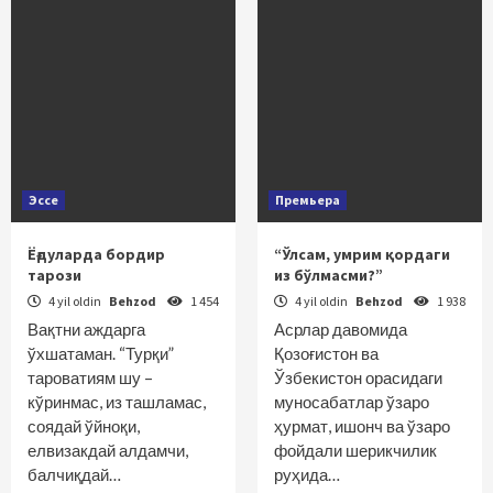
Эссе
Премьера
Ёғдуларда бордир
“Ўлсам, умрим қордаги
тарози
из бўлмасми?”
4 yil oldin
Behzod
1 454
4 yil oldin
Behzod
1 938
Вақтни аждарга
Асрлар давомида
ўхшатаман. “Турқи”
Қозоғистон ва
тароватиям шу –
Ўзбекистон орасидаги
кўринмас, из ташламас,
муносабатлар ўзаро
соядай ўйноқи,
ҳурмат, ишонч ва ўзаро
елвизакдай алдамчи,
фойдали шерикчилик
балчиқдай…
руҳида…