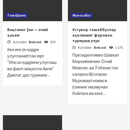
Ғамхўрлик
Муносабат
Вақтнинг ўзи — олий
Устувор ташаббуслар
ҳакам
аҳолининг фаровон
турмуши учун
4 yil oldin
Behzod
974
4 yil oldin
Behzod
1 176
ёки инсон қадри
Президентимиз Шавкат
улуғланаётган юрт
Мирзиёевнинг Олий
“Инсон қадрини улуғлаш
Мажлис ва Ўзбекистон
ва фаол маҳалла йили”
халқига йўллаган
Давлат дас­турининг…
Мурожаатномаси
ўзининг мазмунан
бойлиги ва кенг…