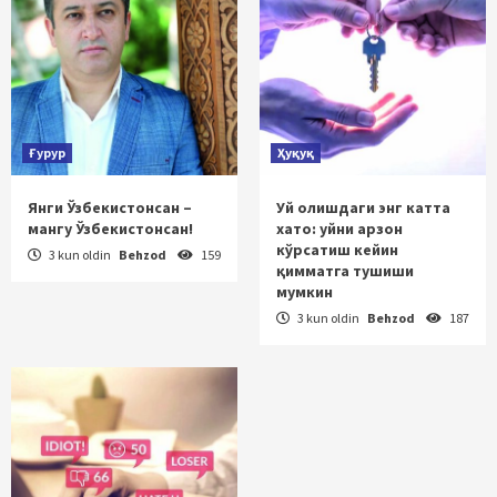
Ғурур
Ҳуқуқ
Янги Ўзбекистонсан –
Уй олишдаги энг катта
мангу Ўзбекистонсан!
хато: уйни арзон
кўрсатиш кейин
3 kun oldin
Behzod
159
қимматга тушиши
мумкин
3 kun oldin
Behzod
187