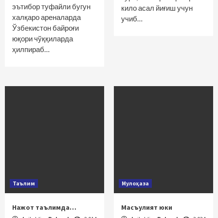
эътибор туфайли бугун
кило асал йиғиш учун
халқаро ареналарда
учиб…
Ўзбекистон байроғи
юқори чўққиларда
ҳилпираб…
Таълим
Мулоҳаза
Нажот таълимда…
Масъулият юки