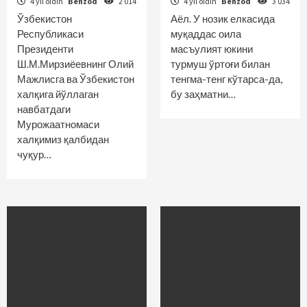
4 yil oldin
Behzod
2 014
4 yil oldin
Behzod
3 034
Ўзбекистон
Аёл. У нозик елкасида
Республикаси
муқаддас оила
Президенти
масъулият юкини
Ш.М.Мирзиёевнинг Олий
турмуш ўртоғи билан
Мажлисга ва Ўзбекистон
тенгма-тенг кўтарса-да,
халқига йўллаган
бу заҳматни…
навбатдаги
Мурожаатномаси
халқимиз қалбидан
чуқур…