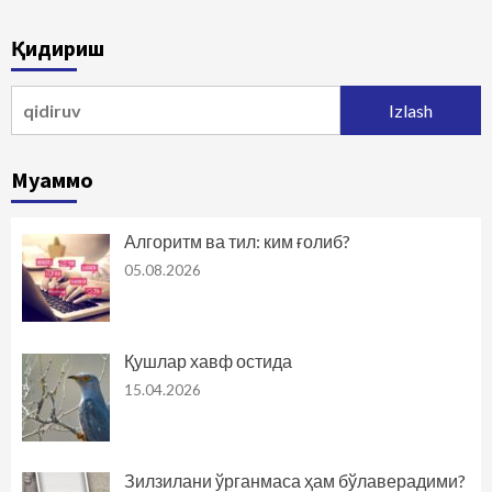
Қидириш
Qidirshish:
Муаммо
Алгоритм ва тил: ким ғолиб?
05.08.2026
Қушлар хавф остида
15.04.2026
Зилзилани ўрганмаса ҳам бўлаверадими?