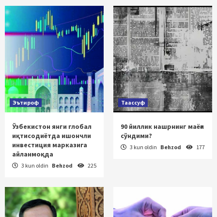
Эътироф
Таассуф
Ўзбекистон янги глобал
90 йиллик нашрнинг маёғи
иқтисодиётда ишончли
сўндими?
инвестиция марказига
3 kun oldin
Behzod
177
айланмоқда
3 kun oldin
Behzod
225