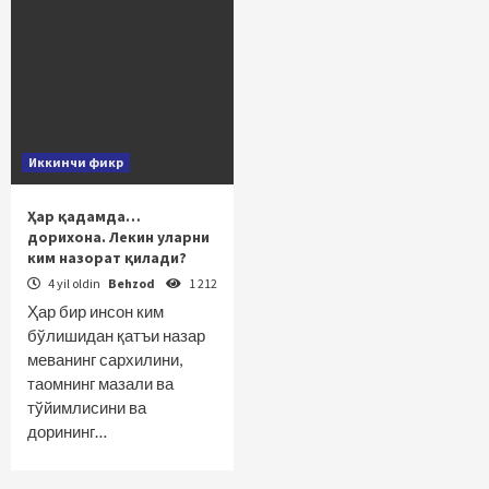
Иккинчи фикр
Ҳар қадамда…
дорихона. Лекин уларни
ким назорат қилади?
4 yil oldin
Behzod
1 212
Ҳар бир инсон ким
бўлишидан қатъи назар
меванинг сархилини,
таомнинг мазали ва
тўйимлисини ва
дорининг…