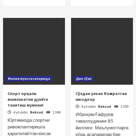
Молия муассасаларида
Дил сўзи
Спорт орқали
Сўздан улкан боғ яратган
мамлакатни дунёга
ижодкор
танитиш мумкин!
4 yil oldin
Behzod
2 559
4 yil oldin
Behzod
1 348
Иброҳим Ғафуров
Юртимизда спортни
таваллудининг 85
ривожлантиришга
йиллиги Маълумотларга
қаратилаётган юксак
кўра, асаларилар бир