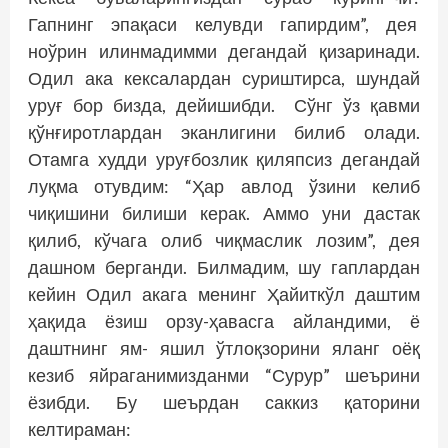
Гапнинг эпақаси келувди гапирдим”, дея
ноўрин илинмадимми дегандай қизаринади.
Одил ака кексалардан суриштирса, шундай
уруғ бор бизда, дейишибди. Сўнг ўз қавми
қўнғиротлардан эканлигини билиб олади.
Отамга худди уруғбозлик қиляпсиз дегандай
луқма отувдим: “Ҳар авлод ўзини келиб
чиқишини билиши керак. Аммо уни дастак
қилиб, кўчага олиб чиқмаслик лозим”, дея
дашном берганди. Билмадим, шу гаплардан
кейин Одил акага менинг Ҳайиткўл даштим
ҳақида ёзиш орзу-ҳавасга айландими, ё
даштнинг ям- яшил ўтлоқзорини яланг оёқ
кезиб яйраганимизданми “Сурур” шеърини
ёзибди. Бу шеърдан саккиз қаторини
келтираман: