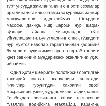
тўрт унсурда жамланганини онг ости сезимлар
орқали қалбга иншо этамиз ва кўринмас занжир
мавжудлигини идроклаймиз. Шеърдаги
масофа, дақиқа, ишқ шароби, нур, шафақ
сўзлари айлана чизиқлардан сўнг
уйғунлашаяпти. Булутларнинг оппоқ тўшидаги
нур мумтоз наволар тараётганидан қалбимиз
бутунлиги, руҳиятимиз чароғон тортаётганлиги
ҳаёт завқининг мундарижаси эканлигини уқиб,
яйраймиз.
Одил Ҳотам шеърияти полотносиз яратилган
тасвирий санъат асарларини эслатади.
“Ранглар гурунгидан сачраган овоз”
мисрасининг ўзиёқ муддаомизни тасдиқлайди.
Ташбеҳлар рангинлиги синчи шеърхонни
гўзаллик водийсига етаклайди. Қаранг-а: