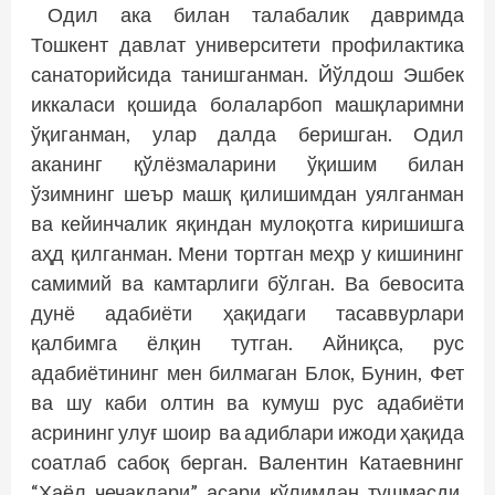
Одил ака билан талабалик давримда
Тошкент давлат университети профилактика
санаторийсида танишганман. Йўлдош Эшбек
иккаласи қошида болаларбоп машқларимни
ўқиганман, улар далда беришган. Одил
аканинг қўлёзмаларини ўқишим билан
ўзимнинг шеър машқ қилишимдан уялганман
ва кейинчалик яқиндан мулоқотга киришишга
аҳд қилганман. Мени тортган меҳр у кишининг
самимий ва камтарлиги бўлган. Ва бевосита
дунё адабиёти ҳақидаги тасаввурлари
қалбимга ёлқин тутган. Айниқса, рус
адабиётининг мен билмаган Блок, Бунин, Фет
ва шу каби олтин ва кумуш рус адабиёти
асрининг улуғ шоир ва адиблари ижоди ҳақида
соатлаб сабоқ берган. Валентин Катаевнинг
“Хаёл чечаклари” асари қўлимдан тушмасди.