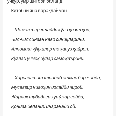
учқур, умр шитоби баланд.
Китобни яна варақлайман.
…Шамол тергилайди қўли қизил қон,
Чил-чил синган наво синиқларини.
Алпомиш чўққилар то ҳануз ҳайрон.
Кўзлаб учмоқ бўлар само қаърини.
…Харсангтош ялпайиб ётмас бир жойда,
Мусаввир нигоҳин излайди чирой.
Жарлик тубидаги ҳув ўжар сойда,
Қонига беланиб ингранади ой.