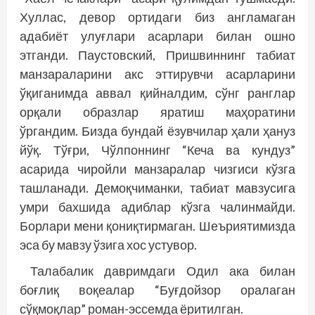
Хуллас, девор ортидаги биз англамаган
адабиёт улуғлари асарлари билан ошно
этганди. Паустовский, Пришвиннинг табиат
манзараларини акс эттирувчи асарларини
ўқиганимда аввал қийналдим, сўнг ранглар
орқали образлар яратиш маҳоратини
ўргандим. Бизда бундай ёзувчилар ҳали ҳануз
йўқ. Тўғри, Чўлпоннинг “Кеча ва кундуз”
асарида чиройли манзаралар чизгиси кўзга
ташланади. Демоқчиманки, табиат мавзусига
умри бахшида адиблар кўзга чалинмайди.
Борлари мени қониқтирмаган. Шеъриятимизда
эса бу мавзу ўзига хос устувор.
Талабалик давримдаги Одил ака билан
боғлиқ воқеалар “Буғдойзор оралаган
сўқмоқлар” роман-эссемда ёритилган.