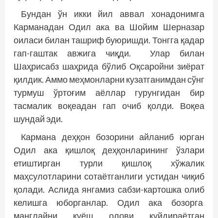
Бундан ўн икки йил аввал хонадонимга
Карманадан Одил ака ва Шойим Шерназар
оиласи билан ташриф буюришди. Тонгга қадар
гап-гаштак авжига чиқди. Улар билан
Шаҳрисабз шаҳрида бўлиб Оқсаройни зиёрат
қилдик. Аммо меҳмонларни кузатганимдан сўнг
турмуш ўртоғим аёллар гурунгидан бир
тасмалик воқеадан гап очиб қолди. Воқеа
шундай эди.
Кармана деҳқон бозорини айланиб юрган
Одил ака қишлоқ деҳқонларининг ўзлари
етиштирган турли қишлоқ хўжалик
маҳсулотларини сотаётганлиги устидан чиқиб
қолади. Аслида янгамиз сабзи-картошка олиб
келишга юборганлар. Одил ака бозорга
манглайни қуёш олови куйдираётган