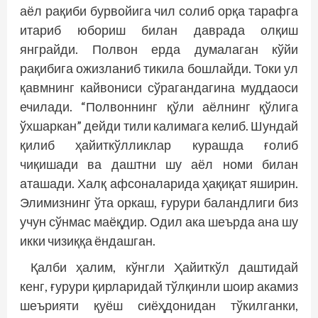
аёл рақиби бурвойига чил солиб орқа тарафга
итариб юбориш билан даврада олқиш
янграйди. Полвон ерда думалаган кўйи
рақибига ожизланиб тикила бошлайди. Токи ул
қавмнинг кайвониси сўрагандагина муддаоси
ечилади. “Полвоннинг қўли аёлнинг қўлига
ўхшаркан” дейди тили калимага келиб. Шундай
қилиб ҳайиткўлликлар курашда ғолиб
чиқишади ва даштни шу аёл номи билан
аташади. Халқ афсоналарида ҳақиқат яширин.
Элимизнинг ўта оркаш, ғурури баландлиги биз
учун сўнмас маёқдир. Одил ака шеърда ана шу
икки чизиққа ёндашган.
Қалби ҳалим, кўнгли Ҳайиткўл даштидай
кенг, ғурури қирларидай тўлқинли шоир акамиз
шеърияти қуёш сиёҳдонидан тўкилганки,