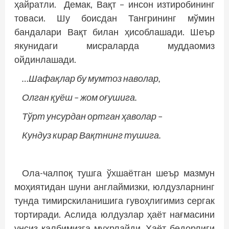
ҳайратли. Демак, Вақт – инсон изтиробининг
товаси. Шу боисдан Тангрининг мўмин
бандалари Вақт билан ҳисоблашади. Шеър
якунидаги мисраларда муддаомиз
ойдинлашади.
…Шафақлар бу мумтоз наволар,
Олган қуёш – жом оғушига.
Тўрт унсурдан ортган ҳаволар –
Кундуз кирар Вақтнинг тушига.
Ола-чалпоқ тушга ўхшаётган шеър мазмун
моҳиятидан шуни англаймизки, юлдузларнинг
тунда тимирскиланишига гувоҳлигимиз сергак
тортиради. Аслида юлдузлар ҳаёт нағмасини
унсиз қалбимизга муҳрлайди. Ҳаёт бедорлиги