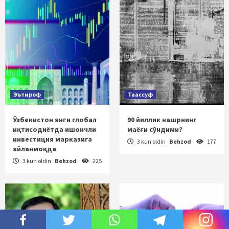
Эътироф
Таассуф
Ўзбекистон янги глобал
90 йиллик нашрнинг
иқтисодиётда ишончли
маёғи сўндими?
инвестиция марказига
3 kun oldin
Behzod
177
айланмоқда
3 kun oldin
Behzod
225