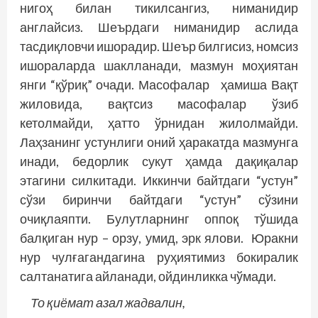
нигоҳ билан тикилсангиз, ниманидир
англайсиз. Шеърдаги ниманидир аслида
тасдиқловчи ишорадир. Шеър билгисиз, номсиз
ишораларда шаклланади, мазмун моҳиятан
янги “қўриқ” очади. Масофалар ҳамиша Вақт
жиловида, вақтсиз масофалар ўзиб
кетолмайди, ҳатто ўрнидан жилолмайди.
Лаҳзанинг устунлиги оний ҳаракатда мазмунга
инади, бедорлик сукут ҳамда дақиқалар
этагини силкитади. Иккинчи байтдаги “устун”
сўзи биринчи байтдаги “устун” сўзини
очиқлаяпти. Булутларнинг оппоқ тўшида
балқиган нур – орзу, умид, эрк ялови. Юракни
нур чулғагандагина руҳиятимиз бокиралик
салтанатига айланади, ойдинликка чўмади.
То қиёмат азал жадвалин,