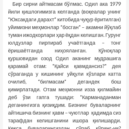
Бир сирни айтмасам бўлмас. Одил ака 1979
йили қишлоғимизга келганда (воқеалар унинг
“Юксакдаги дарахт” китобида чуқур ёритилган)
уйимизни меҳмонлар “босган” – акамни йўқлаб
туман ижодкорлари ҳар ёқдан келишган. Гурунг
юлдузлар пирпираб учаётганда – тонг
ёришаётганда ниҳояланган. Қўноқлар
қуршовидан озод Одил аканинг мудрашига
қарамай отам: “Қайси қавмдансиз?” дея
сўраганда у кишининг уйқули кўзлари катта
очилиб, “билмасам” дегандек бош
қимирлатади. Отам меҳмонни изза қилмайин
деб ўзи гапга тушади: “Карманаданман
деганингизга қизиқдим. Бизнинг буваларнинг
айтишича бизнинг қавм – чуютлар қадимда сиз
тарафдан келишганини ишора қилишарди.
Кекса буваларингиздан сўраб кўринг-чи?