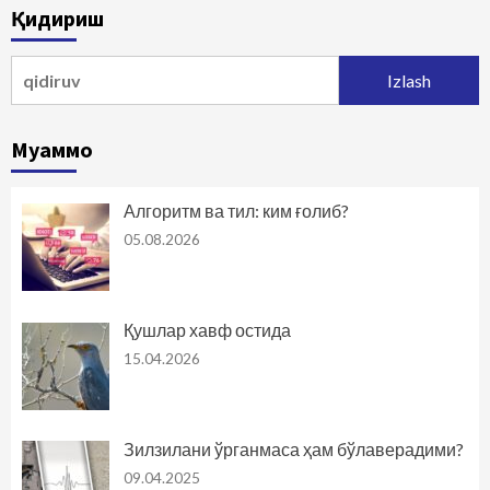
Қидириш
Qidirshish:
Муаммо
Алгоритм ва тил: ким ғолиб?
05.08.2026
Қушлар хавф остида
15.04.2026
Зилзилани ўрганмаса ҳам бўлаверадими?
09.04.2025