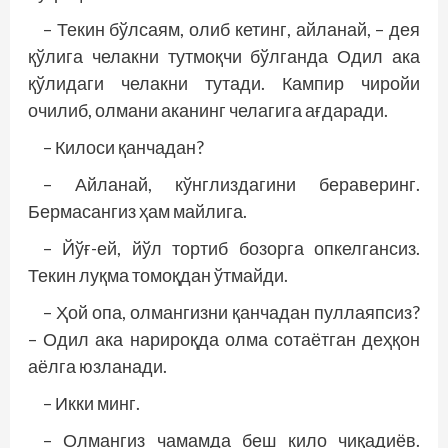
– Текин бўлсаям, олиб кетинг, айланай, – дея
қўлига челакни тутмоқчи бўлганда Одил ака
қўлидаги челакни тутади. Кампир чиройи
очилиб, олмани аканинг челагига ағдаради.
– Килоси қанчадан?
– Айланай, кўнглиздагини бераверинг.
Бермасангиз ҳам майлига.
– Йўғ-ей, йўл тортиб бозорга опкелгансиз.
Текин луқма томоқдан ўтмайди.
– Ҳой опа, олмангизни қанчадан пуллаяпсиз?
– Одил ака нарироқда олма сотаётган деҳқон
аёлга юзланади.
– Икки минг.
– Олмангиз чамамда беш кило чиқадиёв.