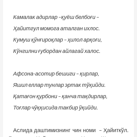
Камалак адирлар –қуёш белбоғи –
Ҳайитгул момога аталган ихлос.
Кумуш қўнғироқлар – ҳилол арқоғи,
Кўнгилни ғубордан айлагай халос.
Афсона-асотир бешиги – қирлар,
Яшил еллар тунлар эртак тўқийди.
Қатағон қурбони – қанча тақдирлар,
Тоғлар чўққисида такбир ўқийди.
Аслида даштимизнинг чин номи – Ҳа­йиткўл.