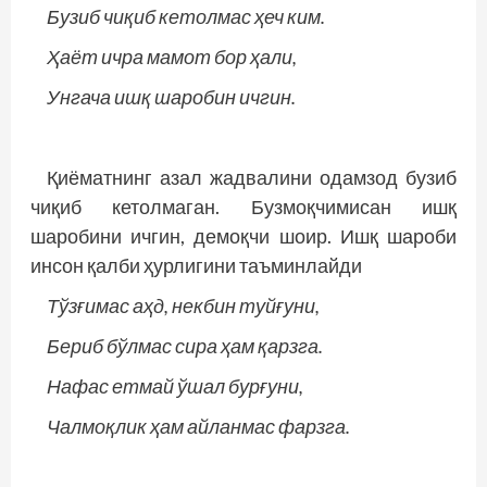
Бузиб чиқиб кетолмас ҳеч ким.
Ҳаёт ичра мамот бор ҳали,
Унгача ишқ шаробин ичгин.
Қиёматнинг азал жадвалини одамзод бузиб
чиқиб кетолмаган. Бузмоқчимисан ишқ
шаробини ичгин, демоқчи шоир. Ишқ шароби
инсон қалби ҳурлигини таъминлайди
Тўзғимас аҳд, некбин туйғуни,
Бериб бўлмас сира ҳам қарзга.
Нафас етмай ўшал бурғуни,
Чалмоқлик ҳам айланмас фарзга.