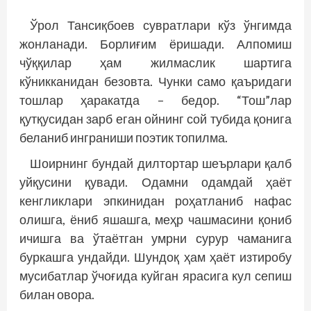
Ўрол Тансиқбоев сувратлари кўз ўнгимда
жонланади. Борлиғим ёришади. Алпомиш
чўққилар ҳам жилмаслик шартига
кўникканидан безовта. Чунки само қаъридаги
тошлар ҳаракатда – бедор. “Тош”лар
қутқусидан зарб еган ойнинг сой тубида қонига
беланиб инграниши поэтик топилма.
Шоирнинг бундай дилтортар шеърлари қалб
уйқусини қувади. Одамни одамдай ҳаёт
кенгликлари эпкинидан роҳатланиб нафас
олишга, ёниб яшашга, меҳр чашмасини қониб
ичишга ва ўтаётган умрни сурур чаманига
буркашга ундайди. Шундоқ ҳам ҳаёт изтиробу
мусибатлар ўчоғида куйган ярасига кул сепиш
билан овора.