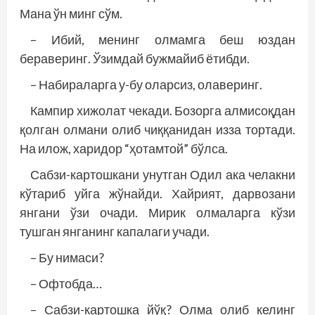
Мана ўн минг сўм.
– Ибий, менинг олмамга беш юздан
бераверинг. Ўзимдай бужмайиб ётибди.
– Набираларга у-бу оларсиз, олаверинг.
Кампир хижолат чекади. Бозорга алмисоқдан
қолган олмани олиб чиққанидан изза тортади.
На илож, харидор “ҳотамтой” бўлса.
Сабзи-картошкани унутган Одил ака челакни
кўтариб уйга жўнайди. Хайрият, дарвозани
янгани ўзи очади. Мирик олмаларга кўзи
тушган янганинг капалаги учади.
– Бу нимаси?
– Офтобда…
– Сабзи-картошка йўқ? Олма олиб келинг