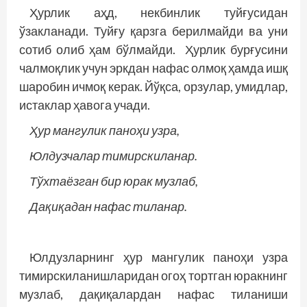
Ҳурлик аҳд, некбинлик туйғусидан
ўзакланади. Туйғу қарзга берилмайди ва уни
сотиб олиб ҳам бўлмайди. Ҳурлик бурғусини
чалмоқлик учун эркдан нафас олмоқ ҳамда ишқ
шаробин ичмоқ керак. Йўқса, орзулар, умидлар,
истаклар ҳавога учади.
Ҳур мангулик паноҳи узра,
Юлдузчалар тимирскиланар.
Тўхтаёзган бир юрак музлаб,
Дақиқадан нафас тиланар.
Юлдузларнинг ҳур мангулик паноҳи узра
тимирскиланишларидан огоҳ тортган юракнинг
музлаб, дақиқалардан нафас тиланиши