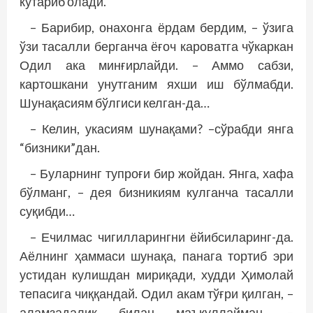
кўтариб олади.
– Барибир, онахонга ёрдам бердим, – ўзига
ўзи тасалли берганча ёғоч кароватга чўкаркан
Одил ака минғирлайди. – Аммо сабзи,
картошкани унутганим яхши иш бўлмабди.
Шунақасиям бўлгиси келган-да…
– Келин, укасиям шунақами? –сўрабди янга
“бизники”дан.
– Буларнинг тупроғи бир жойдан. Янга, хафа
бўлманг, – дея бизникиям кулганча тасалли
суқибди…
– Ечилмас чигилларингни ёйибсиларинг-да.
Аёлнинг ҳаммаси шунақа, панага тортиб эри
устидан кулишдан мириқади, худди Ҳимолай
тепасига чиққандай. Одил акам тўғри қилган, –
аламзадалик билан маъқуллайман. –