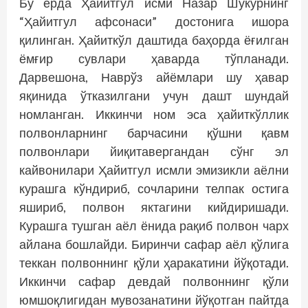
Бу ерда Ҳайитгул исми Назар Шукурнинг
“Ҳайитгул афсонаси” достонига ишора
қилинган. Ҳайиткўл даштида баҳорда ёғилган
ёмғир сувлари ҳаварда тўпланади.
Дарвешона, Наврўз айёмлари шу ҳавар
яқинида ўтказилгани учун дашт шундай
номланган. Иккинчи ном эса ҳайиткўллик
полвонларнинг барчасини қўшни қавм
полвонлари йиқитавергандан сўнг эл
кайвонилари Ҳайитгул исмли эмизикли аёлни
курашга кўндириб, сочларини телпак остига
яшириб, полвон яктагини кийдиришади.
Курашга тушган аёл ёнида рақиб полвон чарх
айлана бошлайди. Биринчи сафар аёл қўлига
теккан полвоннинг қўли ҳаракатини йўқотади.
Иккинчи сафар девдай полвоннинг қўли
юмшоқлигидан мувозанатини йўқотган пайтда