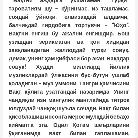
Вақтни аждарга ўхшатаман. “Турқи”
тароватиям шу – кўринмас, из ташламас,
соядай ўйноқи, елвизакдай алдамчи,
балчиқдай гирдобига тортувчи – “Юҳо”.
Вақтни енгиш бу ажални енгишдир. Бош
узишдан зерикмаган ва қон ҳидидан
завқланадиган жаллоддай турқи совуқ.
Демак, унинг ҳам қиёфаси бор экан. Нақадар
совуқ! Худди миллиард йиллик
музликлардай ўлжасини бус-бутун ушлаб
қоладиган – Муз уммони. Тангри қамчисини
Вақт қўлига узатгандай назаримда. Унинг
чандиқли изи мангулик манглайида тит­роқ
юлдуздай чанқоқ шуъла сочади. Вақт билан
ҳисоблашиш инсонга мерос мулкдай бебаҳо
қийматга эга. Одил Ҳотам шеърларини
ўқиганимда вақт билан гаплашаман,