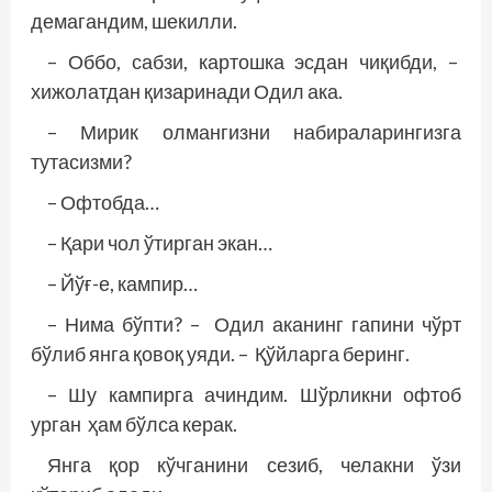
демагандим, шекилли.
– Оббо, сабзи, картошка эсдан чиқибди, –
хижолатдан қизаринади Одил ака.
– Мирик олмангизни набираларингизга
тутасизми?
– Офтобда…
– Қари чол ўтирган экан…
– Йўғ-е, кампир…
– Нима бўпти? – Одил аканинг гапини чўрт
бўлиб янга қовоқ уяди. – Қўйларга беринг.
– Шу кампирга ачиндим. Шўрликни офтоб
урган ҳам бўлса керак.
Янга қор кўчганини сезиб, челакни ўзи