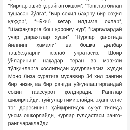
“Қирлар ошиб қорайган оқшом”, “Тонглар билан
тушасан йўлга”, “Бир соҳил баҳору бир соҳил
қаҳҳор”, “Чўкиб кетар илдизга оҳлар”,
“Шафақларга бош қоронғу нур”, “Қарғалардай
учар дарахт­лар ҳуши”, “Нурлар қанотида
йилнинг ҳамали” ва бошқа дилбар
ташбеҳларни юзлаб учратасиз. Шоир
ўйларининг нақадар теран ва мавжли
тўлқинларга хослигидан ҳузурланасиз. Худди
Моно Лиза суратига мусаввир 34 хил рангни
бир чизиқ ва бир рангда уйғунлаштиргандай
сокин таассурот қолдиради. Ранглар
шивирлайди, туйғулар ғимирлайди, оҳанг олис
тоғ дарёсининг ҳайқириғидек сукут тилида
унсиз ошкорлайди, нурлар гулдастаси ранго-
ранг чарақлайди.