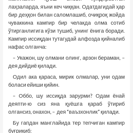
лаҳзаларда, яъни кеч чиққан. Одатдагидай ҳар
бир деҳқон билан саломлашиб, очиқроқ жойда
чуваккина кампир бир челакда олма сотиб
ўтирганлигига кўзи тушиб, унинг ёнига боради.
Кампир иссиқдан тутагудай алфозда қийналиб
нафас олганча:
– Укажон, шу олмани олинг, арзон бераман, –
дея дийдиё қилади.
Одил ака қараса, мирик олмалар, уни одам
боласи ейиши қийин.
– Оббо, шу иссиқда зарурми? Одам ёнай
деяпти-ю сиз яна қуёшга қараб ўтириб
олгансиз, онахон, – дея “ваъзхонлик” қилади.
Бу гапдан манглайида тер тепчиган кампир
буғриқиб: