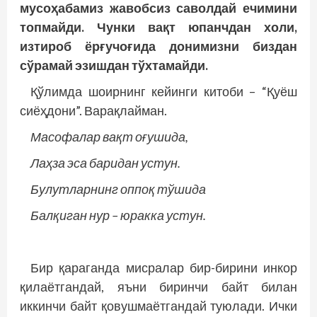
мусоҳабамиз жавобсиз саволдай ечимини
топмайди. Чунки вақт юпанчдан холи,
изтироб ёрғучоғида донимизни биздан
сўрамай эзишдан тўхтамайди.
Қўлимда шоирнинг кейинги китоби – “Қуёш
сиёҳдони”. Варақлайман.
Масофалар вақт оғушида,
Лаҳза эса баридан устун.
Булутларнинг оппоқ тўшида
Балқиган нур – юракка устун.
Бир қараганда мисралар бир-бирини инкор
қилаётгандай, яъни биринчи байт билан
иккинчи байт қовушмаётгандай туюлади. Ички