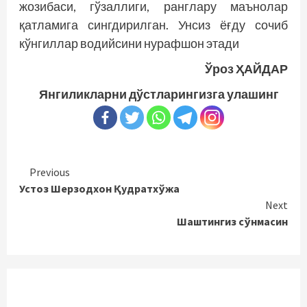
жозибаси, гўзаллиги, ранглару маънолар
қатламига сингдирилган. Унсиз ёғду сочиб
кўнгиллар водийсини нурафшон этади
Ўроз ҲАЙДАР
Янгиликларни дўстларингизга улашинг
Continue
Previous
Устоз Шерзодхон Қудратхўжа
Reading
Next
Шаштингиз сўнмасин