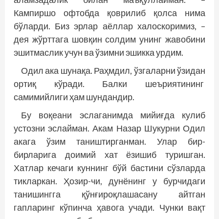
Кампиршо офтобда қоврилиб қолса нима
бўларди. Биз эрлар аёллар халоскоримиз, –
дея жўрттага шовқин солдим унинг жавобини
эшитмаслик учун ва ўзимни эшикка урдим.
Одил ака шунақа. Раҳмдил, ўзгаларни ўзидан
ортиқ кўради. Балки шеъриятининг
самимийлиги ҳам шундандир.
Бу воқеани эслаганимда мийиғда кулиб
устозни эслайман. Акам Назар Шукурни Одил
акага ўзим таништирганман. Улар бир-
бирларига доимий хат ёзишиб туришган.
Хатлар кечаги куннинг бўй бастини сўзларда
тикларкан. Ҳозир-чи, дунёнинг у бурчидаги
танишингга қўнғироқлашасану айтган
гапларинг кўпинча ҳавога учади. Чунки вақт