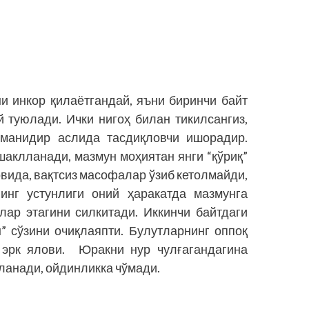
и инкор қилаётгандай, яъни биринчи байт
 туюлади. Ички нигоҳ билан тикилсангиз,
иманидир аслида тасдиқловчи ишорадир.
аклланади, мазмун моҳиятан янги “қўриқ”
ида, вақтсиз масофалар ўзиб кетолмайди,
инг устунлиги оний ҳаракатда мазмунга
лар этагини силкитади. Иккинчи байтдаги
н” сўзини очиқлаяпти. Булутларнинг оппоқ
, эрк ялови. Юракни нур чулғагандагина
ланади, ойдинликка чўмади.