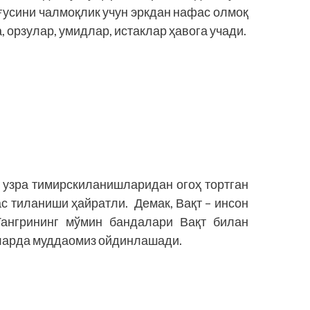
ғусини чалмоқлик учун эркдан нафас олмоқ
, орзулар, умидлар, истаклар ҳавога учади.
 узра тимирскиланишларидан огоҳ тортган
с тиланиши ҳайратли. Демак, Вақт – инсон
Тангрининг мўмин бандалари Вақт билан
ларда муддаомиз ойдинлашади.