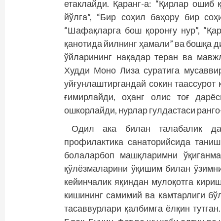
етаклайди. Қаранг-а: “Қирлар ошиб 
йўлга”, “Бир соҳил баҳору бир соҳи
“Шафақларга бош қоронғу нур”, “Қар
қанотида йилнинг ҳамали” ва бошқа 
ўйларининг нақадар теран ва мавжл
Худди Моно Лиза суратига мусаввир
уйғунлаштиргандай сокин таассурот 
ғимирлайди, оҳанг олис тоғ дарёс
ошкорлайди, нурлар гулдастаси ранго
Одил ака билан талабалик да
профилактика санаторийсида тани
болаларбоп машқларимни ўқиганма
қўлёзмаларини ўқишим билан ўзимн
кейинчалик яқиндан мулоқотга кириш
кишининг самимий ва камтарлиги бўл
тасаввурлари қалбимга ёлқин тутган