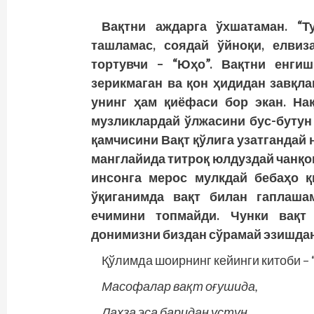
Вақтни аждарга ўхшатаман. “Т
ташламас, соядай ўйноқи, елвиз
тортувчи – “Юҳо”. Вақтни енги
зерикмаган ва қон ҳидидан завқла
унинг ҳам қиёфаси бор экан. На
музликлардай ўлжасини бус-бутун
қамчисини Вақт қўлига узатгандай 
манглайида тит­роқ юлдуздай чанқ
инсонга мерос мулкдай бебаҳо қ
ўқиганимда вақт билан гаплаша
ечимини топмайди. Чунки вақт 
донимизни биздан сўрамай эзишдан
Қўлимда шоирнинг кейинги китоби – 
Масофалар вақт оғушида,
Лаҳза эса баридан устун.