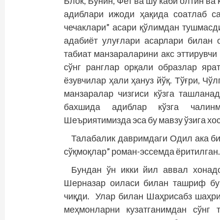
Блок, Бунин, Фет ва шу каби олтин ва
адиблари ижоди ҳақида соатлаб са
чечаклари” асари қўлимдан тушмасди
адабиёт улуғлари асарлари билан 
табиат манзараларини акс эттирувчи
сўнг ранглар орқали образлар яра
ёзувчилар ҳали ҳануз йўқ. Тўғри, Чў
манзаралар чизгиси кўзга ташланад
бахшида адиблар кўзга чалинм
Шеъриятимизда эса бу мавзу ўзига хос
Талабалик давримдаги Одил ака би
сўқмоқлар” роман-эссемда ёритилган
Бундан ўн икки йил аввал хона
Шерназар оиласи билан ташриф бую
чиқди. Улар билан Шаҳрисабз шаҳри
меҳмонларни кузатганимдан сўнг 