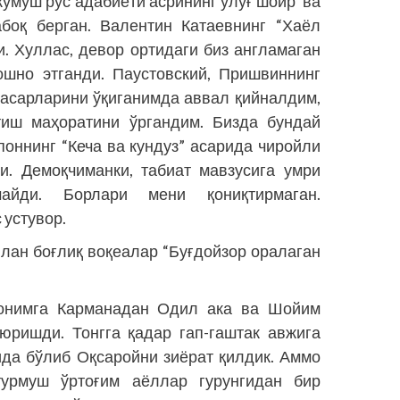
 кумуш рус адабиёти асрининг улуғ шоир ва
боқ берган. Валентин Катаевнинг “Хаёл
. Хуллас, девор ортидаги биз англамаган
ошно этганди. Паустовский, Пришвиннинг
 асарларини ўқиганимда аввал қийналдим,
тиш маҳоратини ўргандим. Бизда бундай
лпоннинг “Кеча ва кундуз” асарида чиройли
и. Демоқчиманки, табиат мавзусига умри
айди. Борлари мени қониқтирмаган.
 устувор.
лан боғлиқ воқеалар “Буғдойзор оралаган
.
донимга Карманадан Одил ака ва Шойим
ришди. Тонгга қадар гап-гаштак авжига
да бўлиб Оқсаройни зиёрат қилдик. Аммо
турмуш ўртоғим аёллар гурунгидан бир