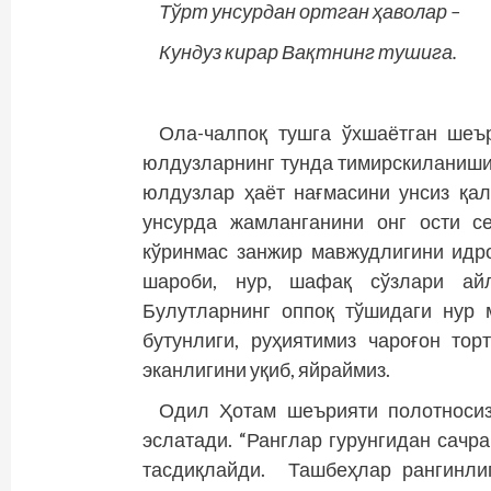
Тўрт унсурдан ортган ҳаволар –
Кундуз кирар Вақтнинг тушига.
Ола-чалпоқ тушга ўхшаётган шеъ
юлдузларнинг тунда тимирскиланишиг
юлдузлар ҳаёт нағмасини унсиз қал
унсурда жамланганини онг ости с
кўринмас занжир мавжудлигини идр
шароби, нур, шафақ сўзлари айл
Булутларнинг оппоқ тўшидаги нур 
бутунлиги, руҳиятимиз чароғон тор
эканлигини уқиб, яйраймиз.
Одил Ҳотам шеърияти полотносиз
эслатади. “Ранглар гурунгидан сачр
тасдиқлайди. Ташбеҳлар рангинли