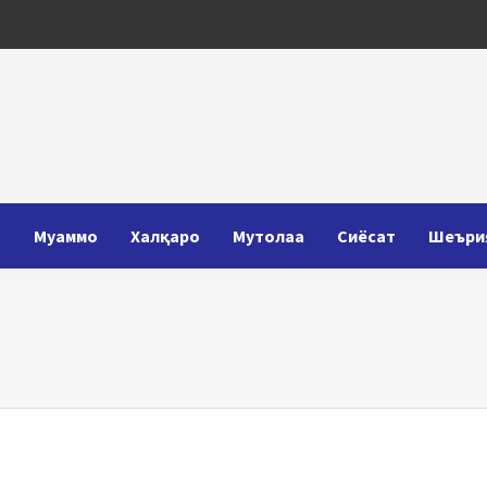
Т
Муаммо
Халқаро
Мутолаа
Сиёсат
Шеъри