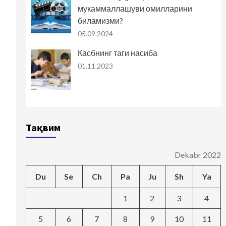
мукаммаллашуви омилларини
биламизми?
05.09.2024
Касбнинг таги насиба
01.11.2023
Тақвим
Dekabr 2022
Du
Se
Ch
Pa
Ju
Sh
Ya
1
2
3
4
5
6
7
8
9
10
11