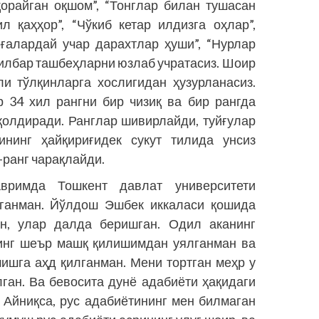
қорайган оқшом”, “Тонглар билан тушасан
л қаҳҳор”, “Чўкиб кетар илдизга оҳлар”,
ғалардай учар дарахт­лар ҳуши”, “Нурлар
дилбар ташбеҳларни юзлаб учратасиз. Шоир
и тўлқинларга хослигидан ҳузурланасиз.
 34 хил рангни бир чизиқ ва бир рангда
қолдиради. Ранглар шивирлайди, туйғулар
ининг ҳайқириғидек сукут тилида унсиз
-ранг чарақлайди.
вримда Тошкент давлат университети
шганман. Йўлдош Эшбек иккаласи қошида
н, улар далда беришган. Одил аканинг
инг шеър машқ қилишимдан уялганман ва
ишга аҳд қилганман. Мени тортган меҳр у
ган. Ва бевосита дунё адабиёти ҳақидаги
. Айниқса, рус адабиётининг мен билмаган