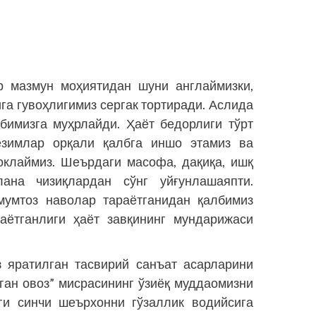
р мазмун моҳиятидан шуни англаймизки,
а гувоҳлигимиз сергак тортиради. Аслида
бимизга муҳрлайди. Ҳаёт бедорлиги тўрт
езимлар орқали қалбга иншо этамиз ва
оклаймиз. Шеърдаги масофа, дақиқа, ишқ
ана чизиқлардан сўнг уйғунлашаяпти.
мумтоз наволар тараётганидан қалбимиз
таётганлиги ҳаёт завқининг мундарижаси
 яратилган тасвирий санъат асарларини
аган овоз” мисрасининг ўзиёқ муддаомизни
ги синчи шеърхонни гўзаллик водийсига