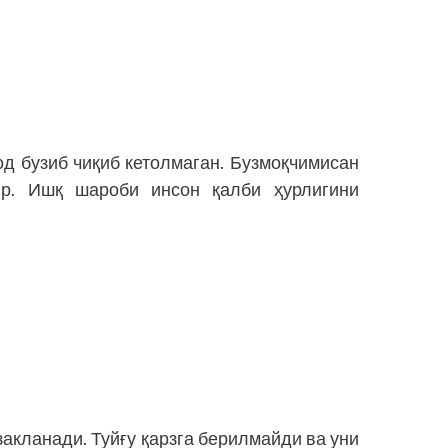
д бузиб чиқиб кетолмаган. Бузмоқчимисан
р. Ишқ шароби инсон қалби ҳурлигини
закланади. Туйғу қарзга берилмайди ва уни