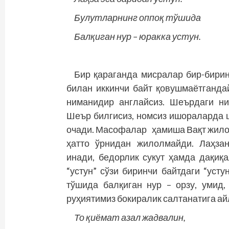
Булутларнинг оппоқ тўшида
Балқиган нур – юракка устун.
Бир қараганда мисралар бир-бирин
билан иккинчи байт қовушмаётгандай
ниманидир англайсиз. Шеърдаги н
Шеър билгисиз, номсиз ишораларда ш
очади. Масофалар ҳамиша Вақт жилов
ҳатто ўрнидан жилолмайди. Лаҳзан
инади, бедорлик сукут ҳамда дақиқа
“устун” сўзи биринчи байтдаги “усту
тўшида балқиган нур – орзу, умид
руҳиятимиз бокиралик салтанатига ай
То қиёмат азал жадвалин,