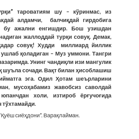
урқи” тароватиям шу – кўринмас, из
акдай алдамчи, балчиқдай гирдобига
ш бу ажални енгишдир. Бош узишдан
надиган жаллоддай турқи совуқ. Демак,
қадар совуқ! Худди миллиард йиллик
 ушлаб қоладиган – Муз уммони. Тангри
назаримда. Унинг чандиқли изи мангулик
оқ шуъла сочади. Вақт билан ҳисоблашиш
ийматга эга. Одил Ҳотам шеърларини
ман, мусоҳабамиз жавобсиз саволдай
юпанчдан холи, изтироб ёрғучоғида
 тўхтамайди.
“Қуёш сиёҳдони”. Варақлайман.