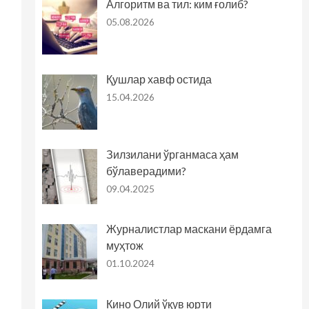
Алгоритм ва тил: ким ғолиб?
05.08.2026
Қушлар хавф остида
15.04.2026
Зилзилани ўрганмаса ҳам
бўлаверадими?
09.04.2025
Журналистлар маскани ёрдамга
муҳтож
01.10.2024
Кино Олий ўқув юрти