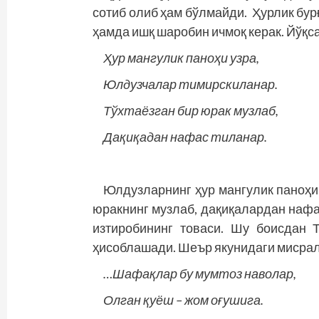
сотиб олиб ҳам бўлмайди. Ҳурлик бур
ҳамда ишқ шаробин ичмоқ керак. Йўқса
Ҳур мангулик паноҳи узра,
Юлдузчалар тимирскиланар.
Тўхтаёзган бир юрак музлаб,
Дақиқадан нафас тиланар.
Юлдузларнинг ҳур мангулик паноҳи
юракнинг музлаб, дақиқалардан нафа
изтиробининг товаси. Шу боисдан 
ҳисоблашади. Шеър якунидаги мисра
…Шафақлар бу мумтоз наволар,
Олган қуёш – жом оғушига.