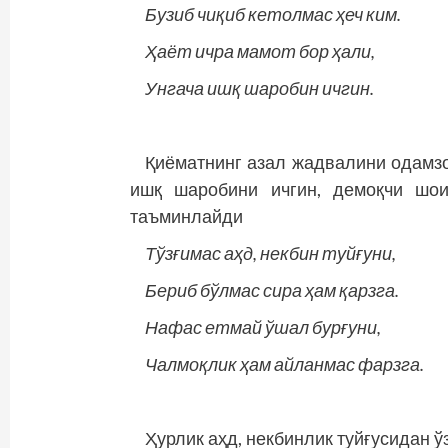
Бузиб чиқиб кетолмас ҳеч ким.
Ҳаёт ичра мамот бор ҳали,
Унгача ишқ шаробин ичгин.
Қиёматнинг азал жадвалини одамзо
ишқ шаробини ичгин, демоқчи шои
таъминлайди
Тўзғимас аҳд, некбин туйғуни,
Бериб бўлмас сира ҳам қарзга.
Нафас етмай ўшал бурғуни,
Чалмоқлик ҳам айланмас фарзга.
Ҳурлик аҳд, некбинлик туйғусидан ў