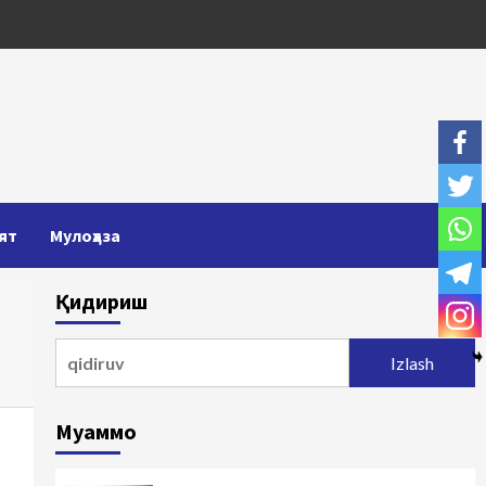
ят
Мулоҳаза
Қидириш
Qidirshish:
Муаммо