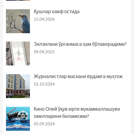
Қушлар хавф остида
15.04.2026
Зилзилани ўрганмаса ҳам бўлаверадими?
09.04.2025
Журналистлар маскани ёрдамга муҳтож
01.10.2024
Кино Олий ўқув юрти мукаммаллашуви
омилларини биламизми?
05.09.2024