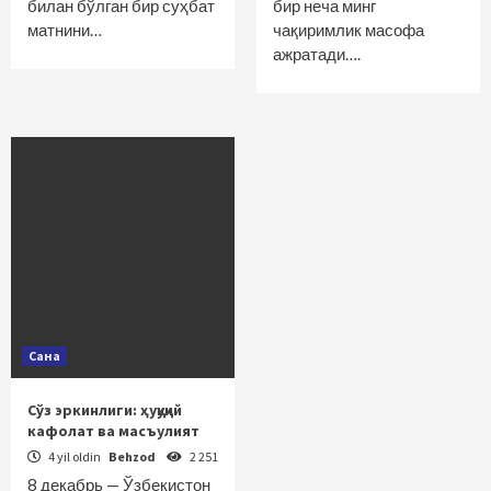
билан бўлган бир суҳбат
бир неча минг
матнини…
чақиримлик масофа
ажратади….
Сана
Сўз эркинлиги: ҳуқуқий
кафолат ва масъулият
4 yil oldin
Behzod
2 251
8 декабрь — Ўзбекистон