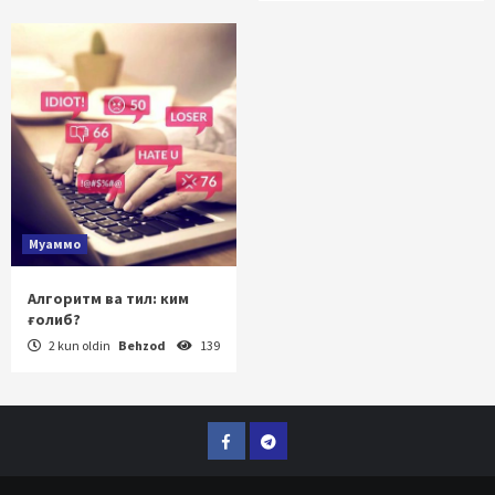
Муаммо
Алгоритм ва тил: ким
ғолиб?
2 kun oldin
Behzod
139
Facebook
Telegram