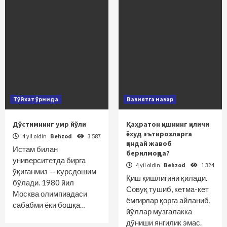
Тўйхат ўрнида
Вазиятга назар
Дўстимнинг умр йўли
Қаҳратон қишнинг қиличи
ёхуд эътирозларга
4 yil oldin
Behzod
3 587
қандай жавоб
Истам билан
берилмоқда?
университетда бирга
4 yil oldin
Behzod
1 324
ўқиганмиз — курсдошим
Қиш қишлигини қилади.
бўлади. 1980 йил
Совуқ тушиб, кетма-кет
Москва олимпиадаси
ёмғирлар қорга айланиб,
сабабми ёки бошқа…
йўллар музгалакка
дўниши янгилик эмас.