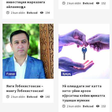
инвестиция марказига
2 kun oldin
Behzod
152
айланмоқда
2 kun oldin
Behzod
194
Ғурур
Ҳуқуқ
Янги Ўзбекистонсан –
Уй олишдаги энг катта
мангу Ўзбекистонсан!
хато: уйни арзон
кўрсатиш кейин қимматга
2 kun oldin
Behzod
140
тушиши мумкин
2 kun oldin
Behzod
153