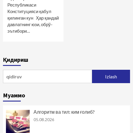
Республикаси
Конституцияси қабул
қилинган кун Ҳар қандай
давлатнинг юзи, обрў-
эътибори…
Қидириш
Qidirshish:
Муаммо
Алгоритм ва тил: ким ғолиб?
05.08.2026