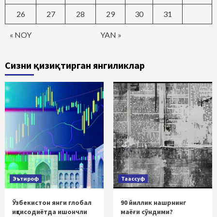
26
27
28
29
30
31
« NOY
YAN »
Сизни қизиқтирган янгиликлар
Эътироф
Таассуф
Ўзбекистон янги глобал
90 йиллик нашрнинг
иқтисодиётда ишончли
маёғи сўндими?