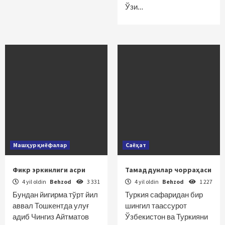
Ўзи…
Машҳур қиёфалар
Саёҳат
Фикр эркинлиги асри
Тамаддунлар чорраҳаси
4 yil oldin
Behzod
3 331
4 yil oldin
Behzod
1 227
Бундан йигирма тўрт йил
Туркия сафаридан бир
аввал Тошкентда улуғ
шингил таассурот
адиб Чингиз Айтматов
Ўзбекистон ва Туркияни