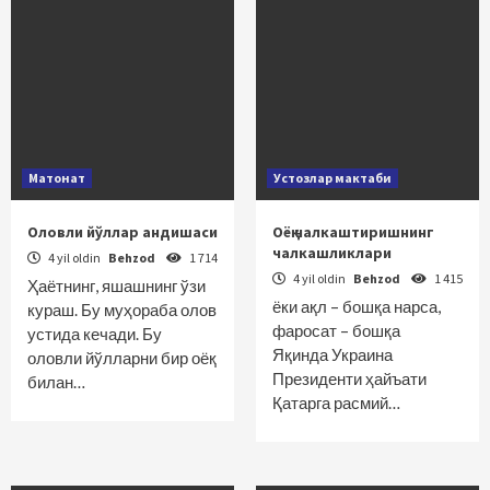
Матонат
Устозлар мактаби
Оловли йўллар андишаси
Оёқ чалкаштиришнинг
чалкашликлари
4 yil oldin
Behzod
1 714
4 yil oldin
Behzod
1 415
Ҳаётнинг, яшашнинг ўзи
ёки ақл – бошқа нарса,
кураш. Бу муҳораба олов
фаросат – бошқа
устида кечади. Бу
Яқинда Украина
оловли йўлларни бир оёқ
Президенти ҳайъати
билан…
Қатарга расмий…