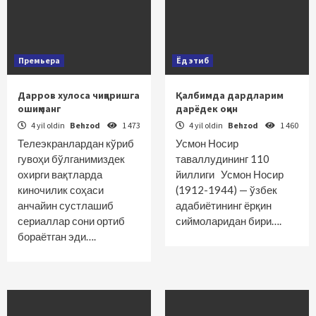
Премьера
Ёд этиб
Дарров хулоса чиқаришга
Қалбимда дардларим
ошиқманг
дарёдек оқин
4 yil oldin
Behzod
1 473
4 yil oldin
Behzod
1 460
Телеэкранлардан кўриб
Усмон Носир
гувоҳи бўлганимиздек
таваллудининг 110
охирги вақтларда
йиллиги Усмон Носир
киночилик соҳаси
(1912-1944) — ўзбек
анчайин сустлашиб
адабиётининг ёрқин
сериаллар сони ортиб
сиймоларидан бири….
бораётган эди….