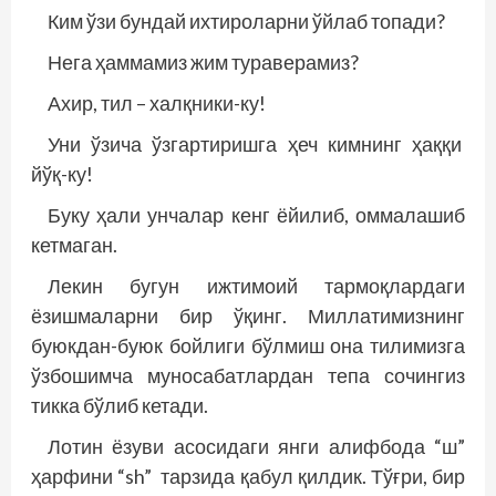
Ким ўзи бундай ихтироларни ўйлаб топади?
Нега ҳаммамиз жим тураверамиз?
Ахир, тил – халқники-ку!
Уни ўзича ўзгартиришга ҳеч кимнинг ҳаққи
йўқ-ку!
Буку ҳали унчалар кенг ёйилиб, оммалашиб
кетмаган.
Лекин бугун ижтимоий тармоқлардаги
ёзишмаларни бир ўқинг. Миллатимизнинг
буюкдан-буюк бойлиги бўлмиш она тилимизга
ўзбошимча муносабатлардан тепа сочингиз
тикка бўлиб кетади.
Лотин ёзуви асосидаги янги алифбода “ш”
ҳарфини “sh” тарзида қабул қилдик. Тўғри, бир