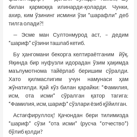
билан қармоққа илинарди-қоларди. Чунки,
ахир, ким ўзининг исмини ўзи “шарафли” деб
тилга олади?!
— Эсме ман Султонмурод аст, – дедим
“шариф” сўзини ташлаб кетиб.
Бу ҳангомани бекорга келтираётганим йўқ.
Яқинда бир нуфузли идорадан ўзим ҳақимда
маълумотнома тайёрлаб беришим сўралди.
Хато қилмаслигим учун намунаси ҳам
жўнатилди. Қай кўз билан қарайки: “Фамилия,
исм, ота исми” сўралган қатор тагига:
“Фамилия, исм, шариф” сўзлари ёзиб қўйилган.
Астағфируллоҳ! Қачондан бери тилимизда
“шариф” сўзи “ота исми” (русча “отчество”)
бўлиб қолди?