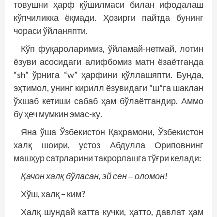
товушни ҳарф қўшилмаси билан ифодалаш
кўпчиликка ёқмади. Ҳозирги пайтда бунинг
чораси ўйланяпти.
Кўп фуқароларимиз, ўйламай-нетмай, лотин
ёзуви асосидаги алифбомиз матн ёзаётганда
“sh” ўрнига “w” ҳарфини қўллашяпти. Бунда,
эҳтимол, унинг кирилл ёзувидаги “ш”га шаклан
ўхшаб кетиши сабаб ҳам бўлаётгандир. Аммо
бу ҳеч мумкин эмас-ку.
Яна ўша Ўзбекистон Қаҳрамони, Ўзбекистон
халқ шоири, устоз Абдулла Ориповнинг
машҳур сатрларини такрорлашга тўғри келади:
Қачон халқ бўласан, эй сен ‒ оломон!
Хўш, халқ – ким?
Халқ шундай катта кучки, ҳатто, давлат ҳам