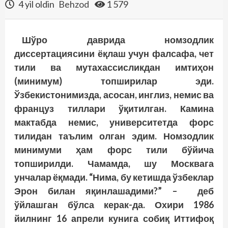
4 yil oldin
Behzod
1 579
Шўро даврида номзодлик
диссертациясини ёқлаш учун фалсафа, чет
тили ва мутахассисликдан имтиҳон
(минимум) топширилар эди.
Ўзбекистонимизда, асосан, инглиз, немис ва
француз тиллари ўқитилган. Камина
мактабда немис, университетда форс
тилидан таълим олган эдим. Номзодлик
минимуми ҳам форс тили бў­йича
топширилди. Чамамда, шу Москвага
унчалар ёқмади. “Нима, бу кетишда ўзбеклар
Эрон билан яқинлашадими?” – деб
ўйлашган бўлса керак-да. Охири 1986
йилнинг 16 апрели кунига собиқ Иттифоқ