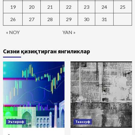
19
20
21
22
23
24
25
26
27
28
29
30
31
« NOY
YAN »
Сизни қизиқтирган янгиликлар
Эътироф
Таассуф