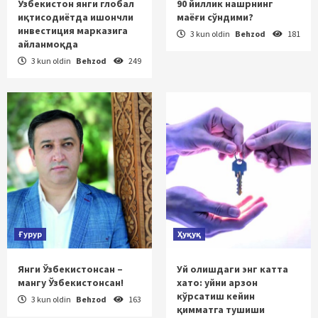
Ўзбекистон янги глобал
90 йиллик нашрнинг
иқтисодиётда ишончли
маёғи сўндими?
инвестиция марказига
3 kun oldin
Behzod
181
айланмоқда
3 kun oldin
Behzod
249
Ғурур
Ҳуқуқ
Янги Ўзбекистонсан –
Уй олишдаги энг катта
мангу Ўзбекистонсан!
хато: уйни арзон
кўрсатиш кейин
3 kun oldin
Behzod
163
қимматга тушиши