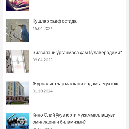
Қушлар хавф остида
15.04.2026
Зилзилани ўрганмаса ҳам бўлаверадими?
09.04.2025
Журналистлар маскани ёрдамга муҳтож
01.10.2024
Кино Олий ўқув юрти мукаммаллашуви
омилларини биламизми?