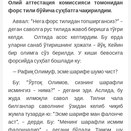
Олий аттестация комиссияси томонидан
форс тили бўйича суҳбатга чақирилдим.
Аввал: “Нега форс тилидан топширгансиз?” –
деган саволга рус тилида жавоб беришга тўғри
келди. Олтида асос келтирдим. Бу ерда
уларни санаб ўтиришнинг ҳожати – йўқ. Кейин
бир олимга сўз берилди. У киши бевосита
форсийда суҳбат бошлади-ку:
— Рафиқ Олимуф, эсме шарифе шумо чист?
Бу: “Ўртоқ Олимов, сизнинг шарафли
исмингиз – нима?” – дегани эди. Аслида, бу
жуда илмоқли савол эди. Тилни чала
билганлар саволнинг ўзидан келиб чиқиб
жумла тузарди-ю: “Эсме шарифе ман фалонче
аст”, – дерди. Бу: “Менинг шарафли исмим
фалончадир”, – дегани бўлади. Тамом, шу