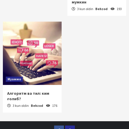
мумкин
3 kun oldin
Behzod
193
Муаммо
Алгоритм ва тил: ким
ғолиб?
3 kun oldin
Behzod
176