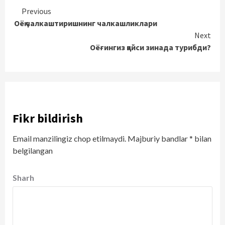
Continue
Previous
Оёқ чалкаштиришнинг чалкашликлари
Reading
Next
Оёғингиз қайси зинада турибди?
Fikr bildirish
Email manzilingiz chop etilmaydi.
Majburiy bandlar
*
bilan
belgilangan
Sharh