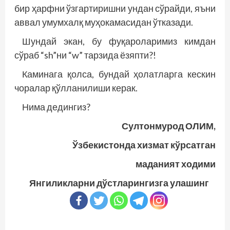
бир ҳарфни ўзгартиришни ундан сўрайди, яъни
аввал умумхалқ муҳокамасидан ўтказади.
Шундай экан, бу фуқароларимиз кимдан
сўраб “sh”ни “w” тарзида ёзяпти?!
Каминага қолса, бундай ҳолатларга кескин
чоралар қўлланилиши керак.
Нима дедингиз?
Султонмурод ОЛИМ,
Ўзбекистонда хизмат кўрсатган
маданият ходими
Янгиликларни дўстларингизга улашинг