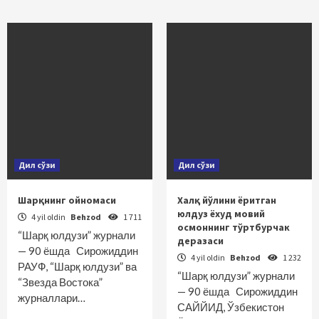
Дил сўзи
Дил сўзи
Шарқнинг ойномаси
Халқ йўлини ёритган
юлдуз ёхуд мовий
4 yil oldin
Behzod
1 711
осмоннинг тўртбурчак
“Шарқ юлдузи” журнали
деразаси
— 90 ёшда Сирожиддин
4 yil oldin
Behzod
1 232
РАУФ, “Шарқ юлдузи” ва
“Шарқ юлдузи” журнали
“Звезда Востока”
— 90 ёшда Сирожиддин
журналлари…
САЙЙИД, Ўзбекистон