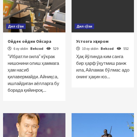
Дил сўзи
Дил сўзи
Ойдек ойдин Ойсара
Устозга эҳтиром
6 oy oldin
Behzod
529
10 oy oldin
Behzod
552
“Ибратли оила” кўкрак
Ҳақ йўлинда ким санга
нишонини олиш ҳаммага
бир ҳарф ўқутмиш ранж
ҳам насиб
ила, Айламак бўлмас адо
қилавермайди. Айниқса,
онинг ҳақин юз…
ишлайдиган аёлларга бу
борада қийинроқ…