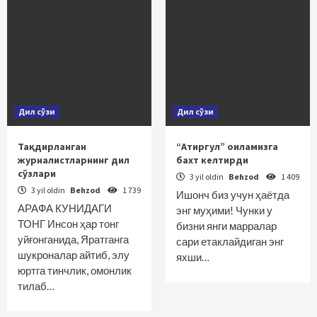
Дил сўзи
Дил сўзи
Тақдирланган
“Атиргул” оиламизга
журналистларнинг дил
бахт келтирди
сўзлари
3 yil oldin
Behzod
1 409
3 yil oldin
Behzod
1 739
Ишонч биз учун ҳаётда
АРАФА КУНИДАГИ
энг муҳими! Чунки у
ТОНГ Инсон ҳар тонг
бизни янги марралар
уйғонганида, Яратганга
сари етаклайдиган энг
шук­роналар айтиб, элу
яхши…
юртга тинчлик, омонлик
тилаб…