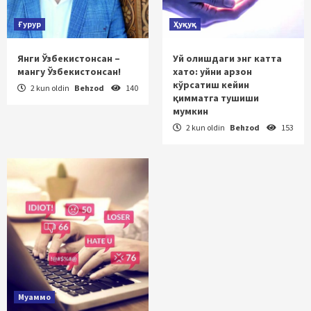
Ғурур
Ҳуқуқ
Янги Ўзбекистонсан –
Уй олишдаги энг катта
мангу Ўзбекистонсан!
хато: уйни арзон
кўрсатиш кейин
2 kun oldin
Behzod
140
қимматга тушиши
мумкин
2 kun oldin
Behzod
153
Муаммо