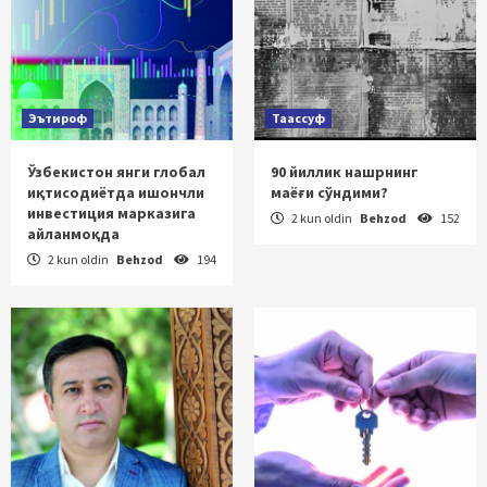
Эътироф
Таассуф
Ўзбекистон янги глобал
90 йиллик нашрнинг
иқтисодиётда ишончли
маёғи сўндими?
инвестиция марказига
2 kun oldin
Behzod
152
айланмоқда
2 kun oldin
Behzod
194