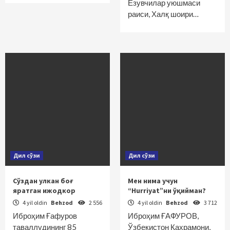
Ёзувчилар уюшмаси
раиси, Халқ шоири…
Дил сўзи
Дил сўзи
Сўздан улкан боғ
Мен нима учун
яратган ижодкор
“Hurriyat”ни ўқийман?
4 yil oldin
Behzod
2 556
4 yil oldin
Behzod
3 712
Иброҳим Ғафуров
Иброҳим ҒАФУРОВ,
таваллудининг 85
Ўзбекистон Қаҳрамони,