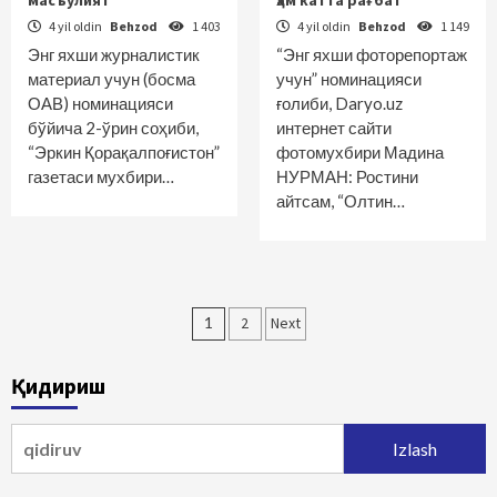
масъулият
ҳам катта рағбат
4 yil oldin
Behzod
1 403
4 yil oldin
Behzod
1 149
Энг яхши журналистик
“Энг яхши фоторепортаж
материал учун (босма
учун” номинацияси
ОАВ) номинацияси
ғолиби, Daryo.uz
бўйича 2-ўрин соҳиби,
интернет сайти
“Эркин Қорақалпоғистон”
фотомухбири Мадина
газетаси мухбири…
НУРМАН: Ростини
айтсам, “Олтин…
Maqolalar
1
2
Next
bo‘yicha
Қидириш
harakatlanish
Qidirshish: