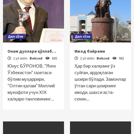
Дил сўзи
Дил сўзи
Онам дуолари қўллаб…
Ижод байрами
1 yil oldin
Behzod
685
2 yil oldin
Behzod
982
Юнус БЎРОНОВ, “Янги
Ҳар бир халқнинг ўз
Ўзбекистон” газетаси
суйган, ардоқлаган
бўлим муҳаррири,
шоири бўлади. Замонлар
“Олтин қалам” Миллий
ўтган сари шоирнинг
мукофоти учун XIX
ижоди, шахси аста-
халқаро танловининг…
секин…