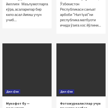
йиллиги Маълумотларга
Ўзбекистон
кўра, асаларилар бир
Республикаси санъат
кило асал йиғиш учун
арбоби “Hurriyat”ни
учиб…
республика матбуоти
ичида ўзига хос йўлини…
Дил сўзи
Дил сўзи
Мукофот бу —
Фотожурналистлар учун