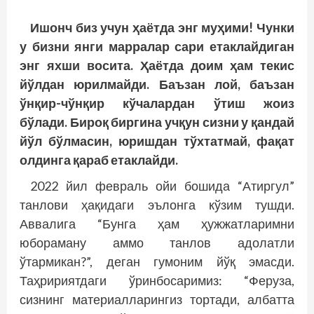
Ишонч биз учун ҳаётда энг муҳими! Чунки
у бизни янги марралар сари етаклайдиган
энг яхши восита. Ҳаётда доим ҳам текис
йўлдан юрилмайди. Баъзан лой, баъзан
ўнқир-чўнқир кўчалардан ўтиш жоиз
бўлади. Бироқ биргина учқун сизни у қандай
йўл бўлмасин, юришдан тўхтатмай, фақат
олдинга қараб етаклайди.
2022 йил февраль ойи бошида “Атиргул”
танлови ҳақидаги эълонга кўзим тушди.
Аввалига “Бунга ҳам ҳужжатларимни
юбораману аммо танлов адолатли
ўтармикан?”, деган гумоним йўқ эмасди.
Таҳририятдаги ўринбосаримиз: “Феруза,
сизнинг материалларингиз тортади, албатта