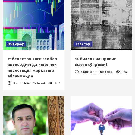
Эътироф
Таассуф
Ўзбекистон янги глобал
90 йиллик нашрнинг
иқтисодиётда ишончли
маёғи сўндими?
инвестиция марказига
3 kun oldin
Behzod
187
айланмоқда
3 kun oldin
Behzod
257