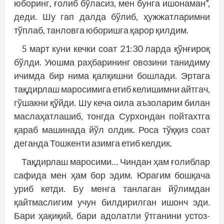
юборинг, ғолиб бўласиз, мен бунга ишонаман”,
деди. Шу гап далда бўлиб, ҳужжатларимни
тўплаб, танловга юборишга қарор қилдим.
5 март куни кечки соат 21:30 ларда қўнғироқ
бўлди. Уюшма раҳбарининг овозини танидиму
ичимда бир нима қалқишни бошлади. Эртага
тақдирлаш маросимига етиб келишимни айтгач,
гўшакни қўйди. Шу кеча оила аъзоларим билан
маслаҳатлашиб, тонгда Сурхондан пойтахтга
қараб машинада йўл олдик. Роса тўққиз соат
деганда Тошкенти азимга етиб келдик.
Тақдирлаш маросими… Чиндан ҳам ғолиблар
сафида мен ҳам бор эдим. Юрагим бош­қача
уриб кетди. Бу менга танлаган йўлимдан
қайтмаслигим учун билдирилган ишонч эди.
Бари ҳақиқий, бари адолатли ўтганини устоз-