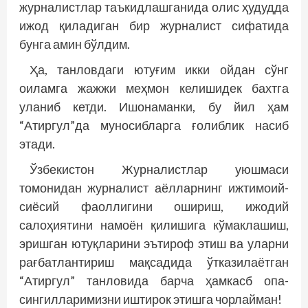
журналистлар таъкидлашганида олис ҳудудда
ижод қиладиган бир журналист сифатида
бунга амин бўлдим.
Ҳа, танловдаги ютуғим икки ойдан сўнг
оиламга жажжи меҳмон келишидек бахтга
уланиб кетди. Ишонаманки, бу йил ҳам
“Атиргул”да муносибларга ғолиблик насиб
этади.
Ўзбекистон Журналистлар уюшмаси
томонидан журналист аёлларнинг ижтимоий-
сиёсий фаоллигини ошириш, ижодий
салоҳиятини намоён қилишига кўмаклашиш,
эришган ютуқларини эътироф этиш ва уларни
рағбатлантириш мақсадида ўтказилаётган
“Атиргул” танловида барча ҳамкасб опа-
сингилларимизни иштирок этишга чорлайман!