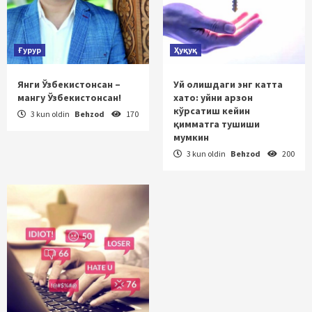
Ғурур
Ҳуқуқ
Янги Ўзбекистонсан –
Уй олишдаги энг катта
мангу Ўзбекистонсан!
хато: уйни арзон
кўрсатиш кейин
3 kun oldin
Behzod
170
қимматга тушиши
мумкин
3 kun oldin
Behzod
200