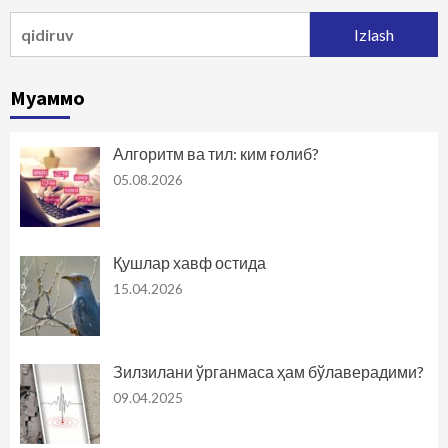
Qidirshish:
Муаммо
Алгоритм ва тил: ким ғолиб?
05.08.2026
Қушлар хавф остида
15.04.2026
Зилзилани ўрганмаса ҳам бўлаверадими?
09.04.2025