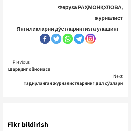
Феруза РАҲМОНҚУЛОВА,
журналист
Янгиликларни дўстларингизга улашинг
Continue
Previous
Шарқнинг ойномаси
Reading
Next
Тақдирланган журналистларнинг дил сўзлари
Fikr bildirish