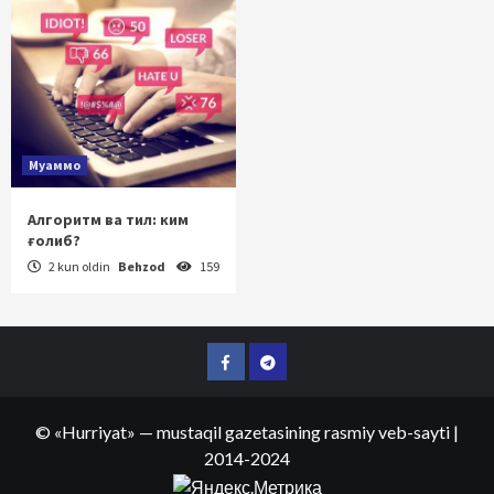
Муаммо
Алгоритм ва тил: ким
ғолиб?
2 kun oldin
Behzod
159
Facebook
Telegram
©
«Hurriyat»
— mustaqil gazetasining rasmiy veb-sayti
|
2014-2024