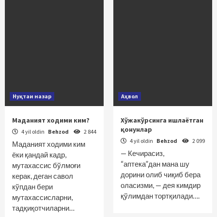
Нуқтаи назар
Аҳвол
Маданият ходими ким?
Хўжакўрсинга ишлаётган
қонунлар
4 yil oldin
Behzod
2 844
4 yil oldin
Behzod
2 099
Маданият ходими ким
— Кечирасиз,
ёки қандай кадр,
“аптека”дан мана шу
мутахассис бўлмоғи
дорини олиб чиқиб бера
керак, деган савол
оласизми, — дея кимдир
кўпдан бери
қўлимдан тортқилади….
мутахассисларни,
тадқиқотчиларни…