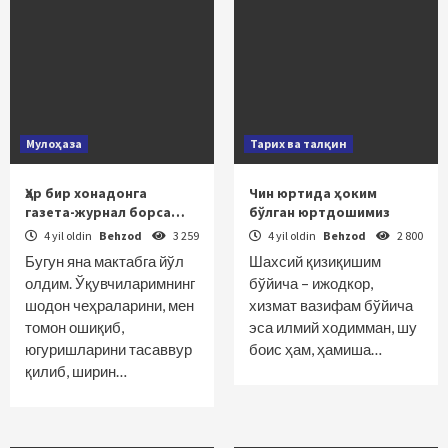
Мулоҳаза
Тарих ва талқин
Ҳар бир хонадонга
Чин юртида ҳоким
газета-журнал борса…
бўлган юртдошимиз
4 yil oldin
Behzod
3 259
4 yil oldin
Behzod
2 800
Бугун яна мактабга йўл
Шахсий қизиқишим
олдим. Ўқувчиларимнинг
бўйича – ижодкор,
шодон чеҳраларини, мен
хизмат вазифам бў­йича
томон ошиқиб,
эса илмий ходимман, шу
югуришларини тасаввур
боис ҳам, ҳамиша…
қилиб, ширин…