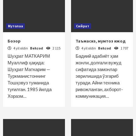
Мутолаа
Сийрат
Бозор
Таъмасиз, мумтоз ижод
4 yil oldin
Behzod
2 115
4 yil oldin
Behzod
1 707
Шуҳрат МАТКАРИМ
Бадиий адабиёт ҳам
Муаллиф ҳақида:
жонли, долғали вужуд
Шуҳрат Маткарим —
сифатида замонлар
Туркманистоннинг
эврилишида ўзгариб
Тошҳовуз туманида
туради. Айни техника
туғилган. 1985 йилда
ривожланган, ахборот-
Хоразм…
коммуникация…