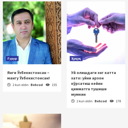
Ғурур
Ҳуқуқ
Янги Ўзбекистонсан –
Уй олишдаги энг катта
мангу Ўзбекистонсан!
хато: уйни арзон
кўрсатиш кейин
2 kun oldin
Behzod
155
қимматга тушиши
мумкин
2 kun oldin
Behzod
178