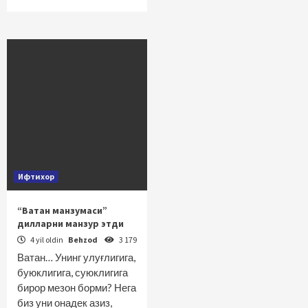
Ифтихор
“Ватан манзумаси”
дилларни манзур этди
4 yil oldin
Behzod
3 179
Ватан… Унинг улуғлигига,
буюклигига, суюклигига
бирор мезон борми? Нега
биз уни онадек азиз,