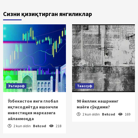
Сизни қизиқтирган янгиликлар
Эътироф
Таассуф
Ўзбекистон янги глобал
90 йиллик нашрнинг
иқтисодиётда ишончли
маёғи сўндими?
инвестиция марказига
2 kun oldin
Behzod
169
айланмоқда
2 kun oldin
Behzod
218