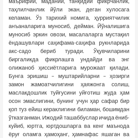
маърифий, маданий, танқидий фикр­чанлик,
таҳлилчанлик йўли экан, деган хулосага
келаман. Ўз тарихий номига, ҳурриятчилик
анъаналарига муносиб, дейман. Йўналишига
муносиб эркин овози, масалаларга мустақил
ёндашувлари саҳифама-саҳифа рукнларида
акс-садо бериб туради. Ўқувчиларини
биргаликда фикрлашга ундайди ва энг
олижаноб ҳиссиётларига мурожаат қилади.
Бунга эришиш – муштарийларни – ҳозирги
замон жамоатчилигини ҳаяжонга солиш,
маслакдошлик туйғусини уйғотиш жуда ҳам
осон эмаслигини, бунинг учун ҳар сафар бир
қоп туз ейиш кераклигини биламан, бошимдан
ўтказганман. Ижодий ташаббус­лар ичида ёниб-
куйиб, юртга, юртдошларга ва кенг маънода
ёруғ оламга ҳамоҳанг, ҳамнафас яшаган ва