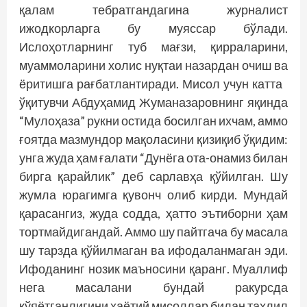
қалам тебратгандагина журналист
ижодкорларга бу муяссар бўлади.
Ислоҳотларнинг туб мағзи, қирраларини,
муаммоларини холис нуқтаи назардан очиш ва
ёритишга рағбатлантиради. Мисол учун катта
ўқитувчи Абдуҳамид Жуманазаровнинг яқинда
“Мулоҳаза” рукни остида босилган ихчам, аммо
ғоятда мазмундор мақоласини қизиқиб ўқидим:
унга жуда ҳам ғалати “Дунёга ота-онамиз билан
бирга қарайлик” деб сарлавҳа қўйилган. Шу
жумла юрагимга қувонч олиб кирди. Мундай
қарасангиз, жуда содда, ҳатто эътиборни ҳам
тортмайдигандай. Аммо шу пайтгача бу масала
шу тарзда қўйилмаган ва ифодаланмаган эди.
Ифоданинг нозик маъносини қаранг. Муаллиф
нега масалани бундай ракурсда
қўяётганлигини ҳаётий мисоллар билан таҳлил