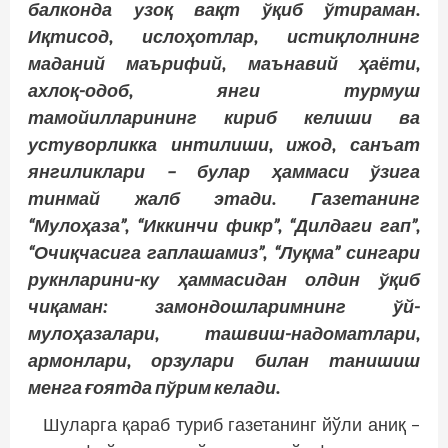
балконда узоқ вақт ўқиб ўтираман.
Иқтисод, ислоҳотлар, истиқлолнинг
маданий маърифий, маънавий ҳаёти,
ахлоқ-одоб, янги турмуш
тамойилларининг кириб келиши ва
устуворликка интилиши, ижод, санъат
янгиликлари – булар ҳаммаси ўзига
тинмай жалб этади. Газетанинг
“Мулоҳаза”, “Иккинчи фикр”, “Дилдаги гап”,
“Очиқчасига гаплашамиз”, “Луқма” сингари
рукнларини-ку ҳаммасидан олдин ўқиб
чиқаман: замондошларимнинг ўй-
мулоҳазалари, ташвиш-надоматлари,
армонлари, орзулари билан танишиш
менга ғоятда пўрим келади.
Шуларга қараб туриб газетанинг йўли аниқ –