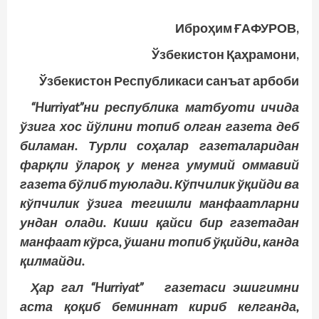
Иброҳим ҒАФУРОВ,
Ўзбекистон Қаҳрамони,
Ўзбекистон Республикаси санъат арбоби
“Hurriyat”ни республика матбуоти ичида
ўзига хос йўлини топиб олган газета деб
биламан. Турли соҳалар газеталаридан
фарқли ўлароқ у менга умумий оммавий
газета бўлиб туюлади. Кўпчилик ўқийди ва
кўпчилик ўзига тегишли манфаатларни
ундан олади. Киши қайси бир газетадан
манфаат кўрса, ўшани топиб ўқийди, канда
қилмайди.
Ҳар гал “Hurriyat” газетаси эшигимни
аста қоқиб беминнат кириб келганда,