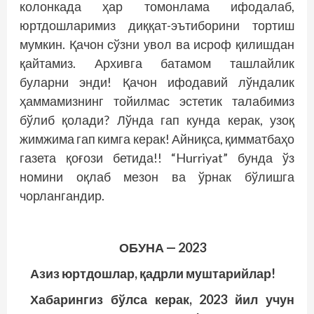
колонкада ҳар томонлама ифодалаб,
юртдошларимиз диққат-эътиборини тортиш
мумкин. Қачон сўзни увол ва исроф қилишдан
қайтамиз. Архивга батамом ташлайлик
буларни энди! Қачон ифодавий лўндалик
ҳаммамизнинг тойилмас эстетик талабимиз
бўлиб қолади? Лўнда гап кунда керак, узоқ
жимжима гап кимга керак! Айниқса, қимматбаҳо
газета қоғози бетида!! “Hurriyat” бунда ўз
номини оқлаб мезон ва ўрнак бўлишга
чорлангандир.
ОБУНА — 2023
Азиз юртдошлар, қадрли муштарийлар!
Хабарингиз бўлса керак, 2023 йил учун