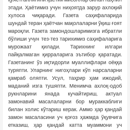
этади. Ҳаётимиз учун ниҳоятда зарур ахлоқий
хулоса чиқаради. Газета саҳифаларида
шундай теран ҳаётчан мақолаларни ўқиш ғоят
мароқли. Газета замондошларимизга ибратли
бўлиши учун тез-тез тарихимиз саҳифаларига
мурожаат қилади. Тарихнинг илгари
пайқалмаган қирраларига эътибор қаратади.
Газетанинг ўз иқтидорли муаллифлари оёққа
туряпти. Уларнинг нигоҳлари кўп нарсаларни
қамраб оляпти. Усул, таҳрир ҳам ижодий,
маданий изга тушяпти. Менимча ахлоқ-одоб
рукнларини янада кучайтириш, актуал
замонавий масалаларни бор мураккаблиги
билан холис кўтариш керак. Аммо ҳар қандай
замон масаласини уч қоғоз ҳажмда ўқувчига
етказиш, ҳар қандай катта муаммони уч