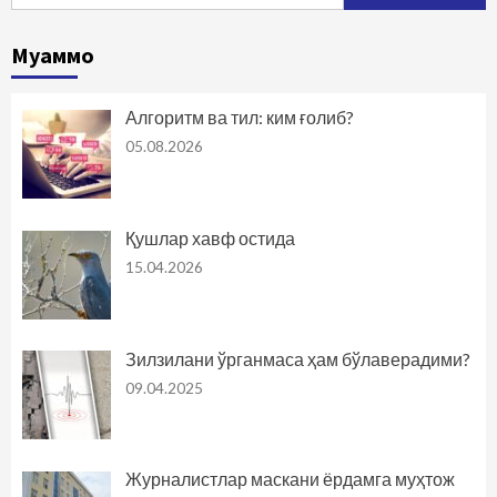
Муаммо
Алгоритм ва тил: ким ғолиб?
05.08.2026
Қушлар хавф остида
15.04.2026
Зилзилани ўрганмаса ҳам бўлаверадими?
09.04.2025
Журналистлар маскани ёрдамга муҳтож