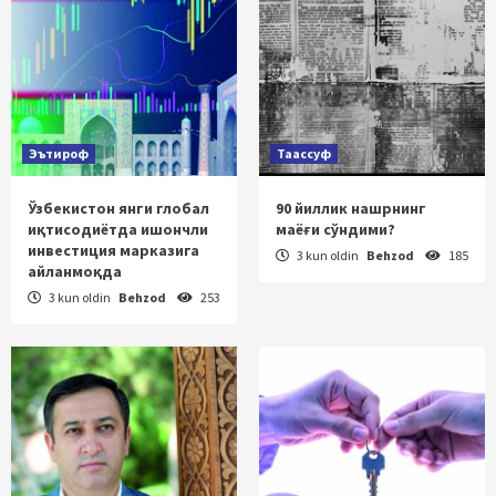
Эътироф
Таассуф
Ўзбекистон янги глобал
90 йиллик нашрнинг
иқтисодиётда ишончли
маёғи сўндими?
инвестиция марказига
3 kun oldin
Behzod
185
айланмоқда
3 kun oldin
Behzod
253