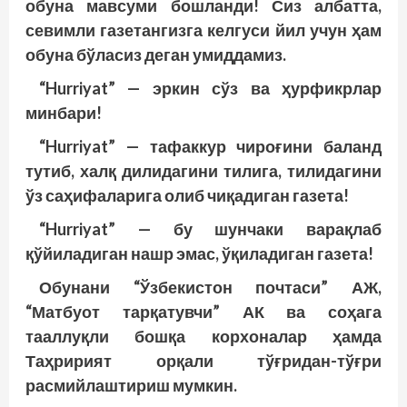
обуна мавсуми бош­ланди! Сиз албатта,
севимли газетангизга келгуси йил учун ҳам
обуна бўласиз деган умиддамиз.
“Hurriyat”
— эркин сўз ва ҳурфикрлар
минбари!
“Hurriyat”
— тафаккур чироғини баланд
тутиб, халқ дилидагини тилига, тилидагини
ўз саҳифаларига олиб чиқадиган газета!
“Hurriyat”
— бу шунчаки варақлаб
қўйиладиган нашр эмас, ўқиладиган газета!
Обунани “Ўзбекистон почтаси” АЖ,
“Матбуот тарқатувчи” АК ва соҳага
тааллуқли бошқа корхоналар ҳамда
Таҳририят орқали тўғридан-тўғри
расмийлаштириш мумкин.