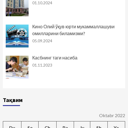
01.10.2024
Кино Олий ўқув юрти мукаммаллашуви
омилларини биламизми?
05.09.2024
Касбнинг таги насиба
01.11.2023
Тақвим
Oktabr 2022
Du
Se
Ch
Pa
Ju
Sh
Ya