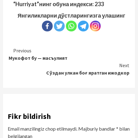
“Hurriyat”нинг обуна индекси:
233
Янгиликларни дўстларингизга улашинг
Continue
Previous
Мукофот бу — масъулият
Reading
Next
Сўздан улкан боғ яратган ижодкор
Fikr bildirish
Email manzilingiz chop etilmaydi.
Majburiy bandlar
*
bilan
belgilangan