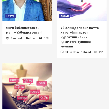
Ғурур
Ҳуқуқ
Янги Ўзбекистонсан –
Уй олишдаги энг катта
мангу Ўзбекистонсан!
хато: уйни арзон
кўрсатиш кейин
3 kun oldin
Behzod
168
қимматга тушиши
мумкин
3 kun oldin
Behzod
197