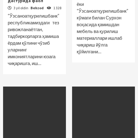
дастурида фаол
ёки
3 yil oldin
Behzod
1 328
“Ўзсаноатқурилишбанк”
“Ўзсаноатқурилишбанк”
кўмаги билан Сурхон
респуб­ликамиздаги тез
воҳасида қамишдан
ривожланаётган,
мебель ва қурилиш
тадбиркорларга ҳамиша
материаллари ишлаб
ёрдам қўлини чўзиб
чиқариш йўлга
уларнинг
қўйилгани…
имкониятларини юзага
чиқаришга, иш…