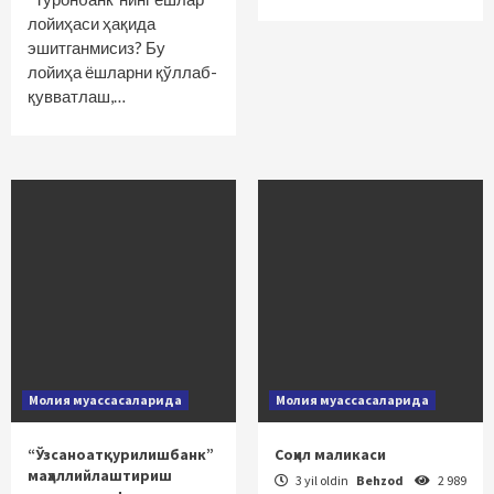
лойиҳаси ҳақида
эшитганмисиз? Бу
лойиҳа ёшларни қўллаб-
қувватлаш,…
Молия муассасаларида
Молия муассасаларида
“Ўзсаноатқурилишбанк”
Соҳил маликаси
маҳаллийлаштириш
3 yil oldin
Behzod
2 989