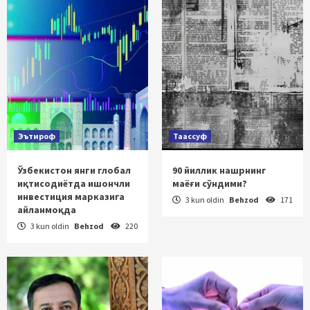
Эътироф
Таассуф
Ўзбекистон янги глобал
90 йиллик нашрнинг
иқтисодиётда ишончли
маёғи сўндими?
инвестиция марказига
3 kun oldin
Behzod
171
айланмоқда
3 kun oldin
Behzod
220