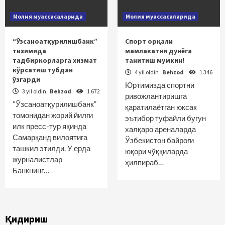
Молия муассасаларида
Молия муассасаларида
“Ўзсаноатқурилишбанк”
Спорт орқали
тизимида
мамлакатни дунёга
тадбиркорларга хизмат
танитиш мумкин!
кўрсатиш тубдан
4 yil oldin
Behzod
1 346
ўзгарди
Юртимизда спортни
3 yil oldin
Behzod
1 672
ривожлантиришга
“Ўзсаноатқурилишбанк”
қаратилаётган юксак
томонидан жорий йилги
эътибор туфайли бугун
илк пресс-тур яқинда
халқаро ареналарда
Самарқанд вилоятига
Ўзбекистон байроғи
ташкил этилди. У ерда
юқори чўққиларда
журналистлар
ҳилпираб…
Банкнинг…
Қидириш