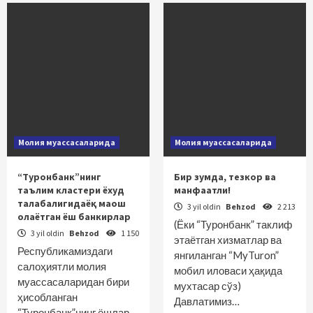
Молия муассасаларида
Молия муассасаларида
“Туронбанк”нинг
Бир зумда, тезкор ва
таълим кластери ёхуд
манфаатли!
талабалигидаёқ маош
3 yil oldin
Behzod
2 213
олаётган ёш банкирлар
(Ёки “Туронбанк” таклиф
3 yil oldin
Behzod
1 150
этаётган хизматлар ва
Республикамиздаги
янгиланган “MyTuron”
салоҳиятли молия
мобил иловаси ҳақида
муассасаларидан бири
мухтасар сўз)
ҳисобланган
Давлатимиз…
“Туронбанк”нинг ёшлар