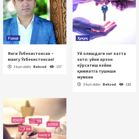
Ғурур
Ҳуқуқ
Янги Ўзбекистонсан –
Уй олишдаги энг катта
мангу Ўзбекистонсан!
хато: уйни арзон
кўрсатиш кейин
3 kun oldin
Behzod
157
қимматга тушиши
мумкин
3 kun oldin
Behzod
182