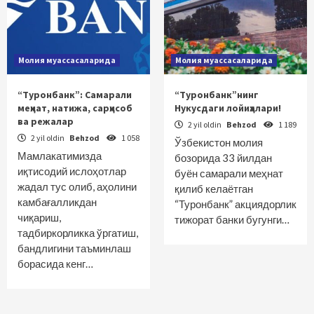
Молия муассасаларида
Молия муассасаларида
“Туронбанк”: Самарали
“Туронбанк”нинг
меҳнат, натижа, сарҳисоб
Нукусдаги лойиҳалари!
ва режалар
2 yil oldin
Behzod
1 189
2 yil oldin
Behzod
1 058
Ўзбекистон молия
Мамлакатимизда
бозорида 33 йилдан
иқтисодий ислоҳотлар
буён самарали меҳнат
жадал тус олиб, аҳолини
қилиб келаётган
камбағалликдан
“Туронбанк” акциядорлик
чиқариш,
тижорат банки бугунги…
тадбиркорликка ўргатиш,
бандлигини таъминлаш
борасида кенг…