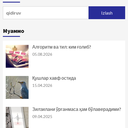
Qidirshish:
Муаммо
Алгоритм ва тил: ким ғолиб?
05.08.2026
Қушлар хавф остида
15.04.2026
Зилзилани ўрганмаса ҳам бўлаверадими?
09.04.2025