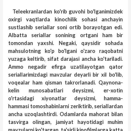
Teleekranlardan ko'rib guvohi bo'lganimizdek
oxirgi vaqtlarda kinochilik sohasi anchayin
sustlashib seriallar soni ortib borayotgan edi.
Albatta seriallar sonining ortgani ham bir
tomondan yaxshi. Negaki, qaysidir sohada
mahsulotning ko'p bo'lgani o'zaro raqobatni
yuzaga keltirib, sifat darajasi ancha ko'tariladi.
Ammo negadir efirga uzatilayotgan qator
seriallarimizdagi mavzular deyarli bir xil bo'lib,
voqealar ham qisman tak­rorlanadi. Qaynona-
kelin munosabatlari deysizmi, er-xotin
o'rtasidagi xiyonatlar deysizmi, hamma-
hammasi tomoshabinlarni zeriktirib, seriallardan
ancha uzoqlashtirdi. Odamlarda mahorat bilan
tasvirga olingan, jamiyat hayotidagi muhim
mavzularni ko'targan, ta'sirli kinofilmlarga katta