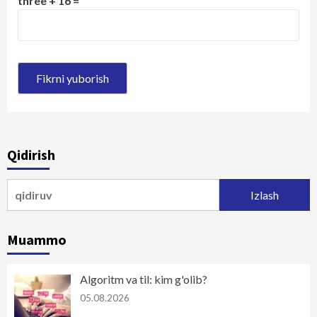
three + 16 =
Qidirish
Qidirshish:
Muammo
Algoritm va til: kim g'olib?
05.08.2026