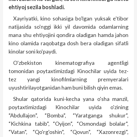
ehtiyoj sezila boshladi.
Xayriyatki, kino sohasiga bo'lgan yuksak e'tibor
natijasida so'nggi ikki yil davomida odamlarning
mana shu ehtiyojini qondira oladigan hamda jahon
kino olamida raqobatga dosh bera oladigan sifatli
kinolar soni ko'paydi.
O'zbekiston kinematografiya agentligi
tomonidan poytaxtimizdagi Kinochilar uyida tez-
tez yangi kinofilmlarning premyeralari
uyushtirilayotganidan ham buni bilish qiyin emas.
Shular qatorida kuni-kecha yana o'sha manzil,
poytaxtimizdagi Kinochilar uyida o'zining
“Abdullajon”, “Bomba”, “Yaratganga shukur”,
“Kichkina tabib”, “Oyijon”, “Osmondagi bolalar”,
“Vatan”, “Qo'rg'oshin”, “Qovun”, “Xazonrezgi”,