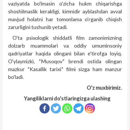
vaziyatda bo'lmasin o'zicha hukm chiqarishga
shoshilmaslik kerakligi, kimnidir ayblashdan avval
mavjud holatni har tomonlama o'rganib chiqish
zarurligini tushunib yetadi.
O'ta psixologik shiddatli film zamonimizning
dolzarb muammolari va oddiy umuminsoniy
qadriyatlar haqida olingani bilan e'tirofga loyiq.
O'ylaymizki, “Musoqov” brendi ostida olingan
mazkur “Kasallik tarixi” filmi sizga ham manzur
bo'ladi.
O'z muxbirimiz.
Yangiliklarni do'stlaringizga ulashing