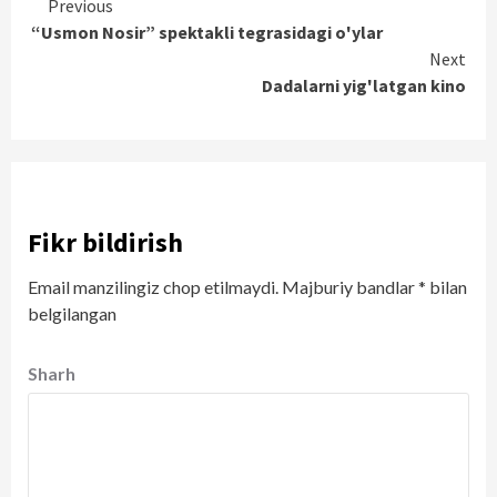
Continue
Previous
“Usmon Nosir” spektakli tegrasidagi o'ylar
Reading
Next
Dadalarni yig'latgan kino
Fikr bildirish
Email manzilingiz chop etilmaydi.
Majburiy bandlar
*
bilan
belgilangan
Sharh