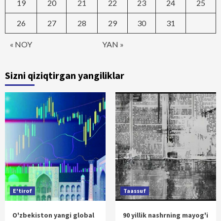
19
20
21
22
23
24
25
26
27
28
29
30
31
« NOY
YAN »
Sizni qiziqtirgan yangiliklar
E'tirof
Taassuf
O'zbekiston yangi global
90 yillik nashrning mayog'i