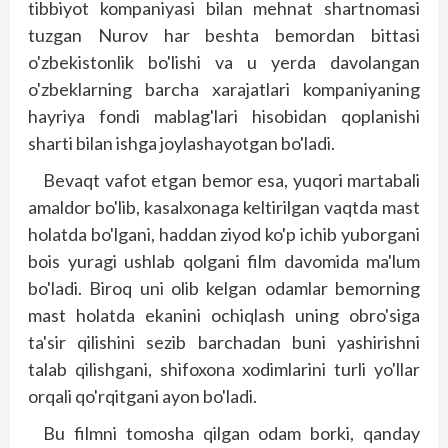
tibbiyot kompa­niyasi bilan mehnat shartnomasi
tuzgan Nurov har beshta bemordan bittasi
o'zbekis­tonlik bo'lishi va u yerda davolangan
o'zbeklarning barcha xarajatlari kompaniyaning
hayriya fondi mablag'lari hisobidan qoplanishi
sharti bilan ishga joylashayotgan bo'ladi.
Bevaqt vafot etgan bemor esa, yuqori martabali
amaldor bo'lib, kasalxonaga keltirilgan vaqtda mast
holatda bo'lgani, haddan ziyod ko'p ichib yuborgani
bois yuragi ushlab qolgani film davomida ma'lum
bo'ladi. Biroq uni olib kelgan odamlar bemorning
mast holatda ekanini ochiqlash uning obro'siga
ta'sir qilishini sezib barchadan buni yashirishni
talab qilishgani, shifoxona xodimlarini turli yo'llar
orqali qo'rqitgani ayon bo'ladi.
Bu filmni tomosha qilgan odam borki, qanday