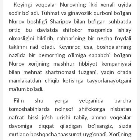
Keyingi voqealar Nurovning ikki xonali uyida
sodir bo'ladi. Tuhmat va ginavozlik qurboni bo'lgan
Nurov boshlig'i Sharipov bilan bo'lgan suhbatda
ortiq bu davlatda shifokor maqomida ishlay
olmasligini bildirib, rahbarining bir necha foydali
taklifini rad etadi. Ke­yinroq esa, boshqalarning
nazlida bir bemorning o'limiga sababchi bo'lgan
Nurov xorijning mashhur tibbiyot kompaniyasi
bilan mehnat shartnomasi tuzgani, yaqin orada
mamlakatdan chiqib ketishga tayyorlanayotgani
ma'lum bo'ladi.
Film shu yerga yetganida barcha
tomoshabinlarda noinsof shifokorga nisbatan
nafrat hissi jo'sh urishi tabiiy, ammo voqealar
davomiga diqqat qiladigan bo'lsangiz, sizda
mutlaqo boshqacha taassurot uyg'onadi. Xorijning