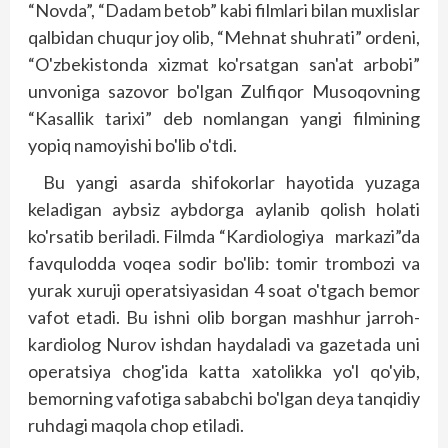
“Novda”, “Dadam betob” kabi filmlari bilan muxlislar
qalbidan chuqur joy olib, “Mehnat shuhrati” ordeni,
“O'zbekistonda xizmat ko'rsatgan san'at arbobi”
unvoniga sazovor bo'lgan Zulfiqor Musoqovning
“Kasallik tarixi” deb nomlangan yangi filmining
yopiq namoyishi bo'lib o'tdi.
Bu yangi asarda shifokorlar hayotida yuzaga
keladigan aybsiz aybdorga aylanib qolish holati
ko'rsatib beriladi. Filmda “Kardiologiya markazi”da
favqulodda voqea sodir bo'lib: tomir trombozi va
yurak xuruji operatsiyasidan 4 soat o'tgach bemor
vafot etadi. Bu ishni olib borgan mashhur jarroh-
kardiolog Nurov ishdan haydaladi va gazetada uni
operatsiya chog'ida katta xatolikka yo'l qo'yib,
bemorning vafotiga sababchi bo'lgan deya tanqidiy
ruhdagi maqola chop etiladi.