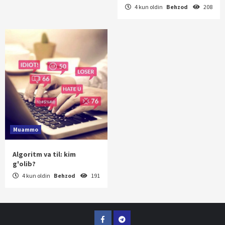
4 kun oldin
Behzod
208
Muammo
Algoritm va til: kim
g'olib?
4 kun oldin
Behzod
191
Facebook
Telegram