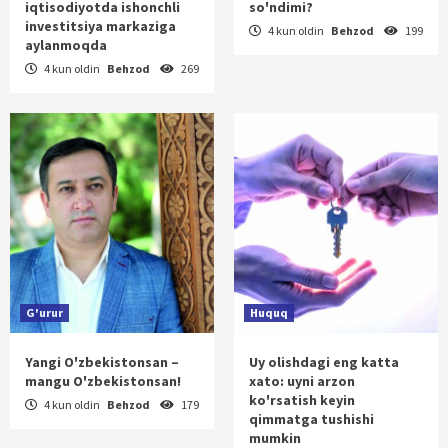
iqtisodiyotda ishonchli
so'ndimi?
investitsiya markaziga
4 kun oldin
Behzod
199
aylanmoqda
4 kun oldin
Behzod
269
G'urur
Huquq
Yangi O'zbekistonsan –
Uy olishdagi eng katta
mangu O'zbekistonsan!
xato: uyni arzon
ko'rsatish keyin
4 kun oldin
Behzod
179
qimmatga tushishi
mumkin